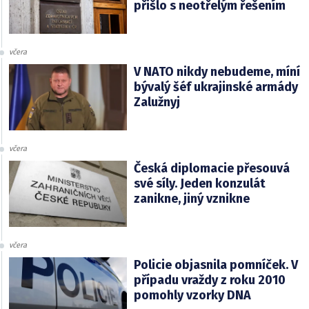
přišlo s neotřelým řešením
včera
V NATO nikdy nebudeme, míní
bývalý šéf ukrajinské armády
Zalužnyj
včera
Česká diplomacie přesouvá
své síly. Jeden konzulát
zanikne, jiný vznikne
včera
Policie objasnila pomníček. V
případu vraždy z roku 2010
pomohly vzorky DNA