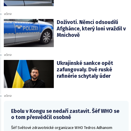
včera
Doživotí. Němci odsoudili
Afghánce, který loni vraždil v
Mnichově
včera
Ukrajinské sankce opět
zafungovaly. Dvě ruské
rafinérie schytaly úder
včera
Ebolu v Kongu se nedaří zastavit. Šéf WHO se
o tom přesvědčil osobně
Šéf Světové zdravotnické organizace WHO Tedros Adhanom