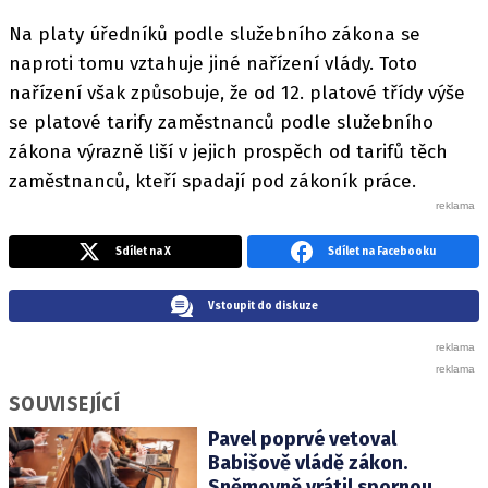
Na platy úředníků podle služebního zákona se
naproti tomu vztahuje jiné nařízení vlády. Toto
nařízení však způsobuje, že od 12. platové třídy výše
se platové tarify zaměstnanců podle služebního
zákona výrazně liší v jejich prospěch od tarifů těch
zaměstnanců, kteří spadají pod zákoník práce.
Sdílet na X
Sdílet na Facebooku
Vstoupit do diskuze
SOUVISEJÍCÍ
Pavel poprvé vetoval
Babišově vládě zákon.
Sněmovně vrátil spornou