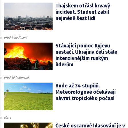
Thajskem otřásl krvavý
incident. Student zabil
nejméně šest lidí
před 9 hodinami
Stávající pomoc Kyjevu
nestačí. Ukrajina čelí stále
intenzivnějším ruským
úderům
před 10 hodinami
Bude až 34 stupňů.
Meteorologové očekávají
návrat tropického počasí
včera
České oscarové hlasování je v