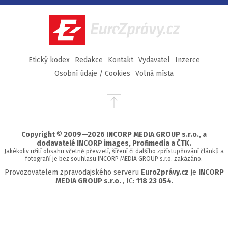
Facebook
Twitter
Instagram
YouTube
EuroZprávy.cz
Etický kodex
Redakce
Kontakt
Vydavatel
Inzerce
Osobní údaje / Cookies
Volná místa
Přejít
na
začátek
stránky
Copyright © 2009—2026 INCORP MEDIA GROUP s.r.o., a
dodavatelé INCORP images, Profimedia a ČTK.
Jakékoliv užití obsahu včetně převzetí, šíření či dalšího zpřístupňování článků a
fotografií je bez souhlasu INCORP MEDIA GROUP s.r.o. zakázáno.
Provozovatelem zpravodajského serveru
EuroZprávy.cz
je
INCORP
MEDIA GROUP s.r.o.
, IC:
118 23 054
.