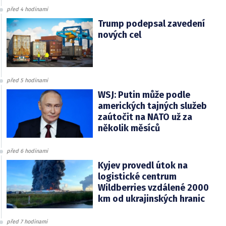
před 4 hodinami
Trump podepsal zavedení
nových cel
před 5 hodinami
WSJ: Putin může podle
amerických tajných služeb
zaútočit na NATO už za
několik měsíců
před 6 hodinami
Kyjev provedl útok na
logistické centrum
Wildberries vzdálené 2000
km od ukrajinských hranic
před 7 hodinami