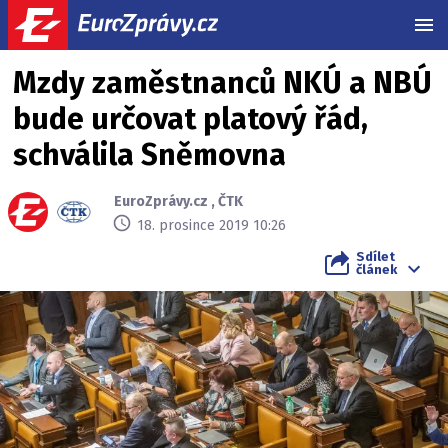
MEN
Mzdy zaměstnanců NKÚ a NBÚ
bude určovat platový řád,
schválila Sněmovna
EuroZprávy.cz
,
ČTK
18. prosince 2019 10:26
Sdílet
článek