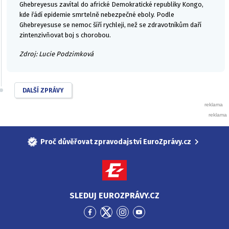
Ghebreyesus zavítal do africké Demokratické republiky Kongo,
kde řádí epidemie smrtelně nebezpečné eboly. Podle
Ghebreyesuse se nemoc šíří rychleji, než se zdravotníkům daří
zintenzivňovat boj s chorobou.
Zdroj: Lucie Podzimková
DALŠÍ ZPRÁVY
Proč důvěřovat zpravodajství EuroZprávy.cz
SLEDUJ EUROZPRÁVY.CZ
Přejít
Přejít
Přejít
Přejít
na
na
na
na