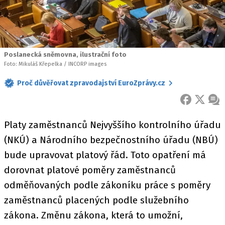
Poslanecká sněmovna, ilustrační foto
Foto: Mikuláš Křepelka / INCORP images
Proč důvěřovat zpravodajství EuroZprávy.cz
FACEBOOK
X
ZPR
Platy zaměstnanců Nejvyššího kontrolního úřadu
(NKÚ) a Národního bezpečnostního úřadu (NBÚ)
bude upravovat platový řád. Toto opatření má
dorovnat platové poměry zaměstnanců
odměňovaných podle zákoníku práce s poměry
zaměstnanců placených podle služebního
zákona. Změnu zákona, která to umožní,