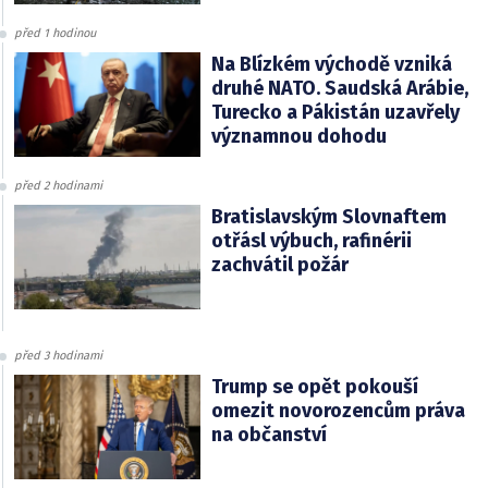
před 1 hodinou
Na Blízkém východě vzniká
druhé NATO. Saudská Arábie,
Turecko a Pákistán uzavřely
významnou dohodu
před 2 hodinami
Bratislavským Slovnaftem
otřásl výbuch, rafinérii
zachvátil požár
před 3 hodinami
Trump se opět pokouší
omezit novorozencům práva
na občanství