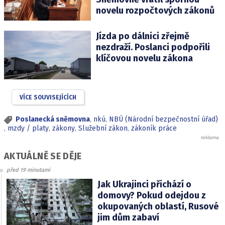
novelu rozpočtových zákonů
Jízda po dálnici zřejmě
nezdraží. Poslanci podpořili
klíčovou novelu zákona
VÍCE SOUVISEJÍCÍCH
Poslanecká sněmovna
,
nkú
,
NBÚ (Národní bezpečnostní úřad)
,
mzdy / platy
,
zákony
,
Služební zákon
,
zákoník práce
AKTUÁLNĚ SE DĚJE
před 19 minutami
Jak Ukrajinci přichází o
domovy? Pokud odejdou z
okupovaných oblastí, Rusové
jim dům zabaví