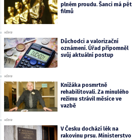
plném proudu. Šanci má pět
filmů
včera
Důchodci a valorizační
oznámení. Úřad připomněl
svůj aktuální postup
včera
Knížáka posmrtně
rehabilitovali. Za minulého
režimu strávil měsíce ve
vazbě
včera
V Česku dochází lék na
rakovinu prsu. Ministerstvo