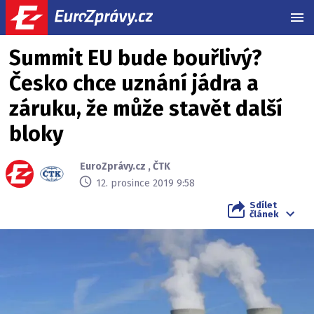
MEN
Summit EU bude bouřlivý?
Česko chce uznání jádra a
záruku, že může stavět další
bloky
EuroZprávy.cz
,
ČTK
12. prosince 2019 9:58
Sdílet
článek