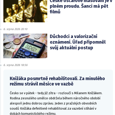
České oscarové hlasování je v
plném proudu. Šanci má pět
filmů
6. srpna 2026 20:10
Důchodci a valorizační
oznámení. Úřad připomněl
svůj aktuální postup
6. srpna 2026 18:56
Knížáka posmrtně rehabilitovali. Za minulého
režimu strávil měsíce ve vazbě
Česko se v pátek - tedy již zítra - rozloučí s Milanem Knížákem.
Rodina zesnulého umělce obdržela během náročného období
alespoň jednu dobrou zprávu. Jeden z pražských obvodních
soudů Knížáka definitivně rehabilitoval za vazební stíhání v
dobách komunistického režimu.