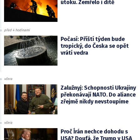
útoku. Zemřelo i dítě
před 4 hodinami
Počasí: Příští týden bude
tropický, do Česka se opět
vrátí vedra
včera
Zalužnyj: Schopnosti Ukrajiny
překonávají NATO. Do aliance
zřejmě nikdy nevstoupíme
včera
Proč Írán nechce dohodu s
USA? Doufá, že Trump v USA