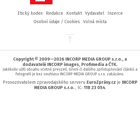
Etický kodex
Redakce
Kontakt
Vydavatel
Inzerce
Osobní údaje / Cookies
Volná místa
Přejít
na
začátek
stránky
Copyright © 2009—2026 INCORP MEDIA GROUP s.r.o., a
dodavatelé INCORP images, Profimedia a ČTK.
Jakékoliv užití obsahu včetně převzetí, šíření či dalšího zpřístupňování článků a
fotografií je bez souhlasu INCORP MEDIA GROUP s.r.o. zakázáno.
Provozovatelem zpravodajského serveru
EuroZprávy.cz
je
INCORP
MEDIA GROUP s.r.o.
, IC:
118 23 054
.