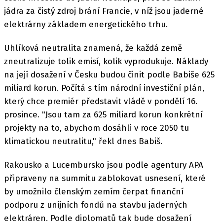
jádra za čistý zdroj brání Francie, v níž jsou jaderné
elektrárny základem energetického trhu.
Uhlíková neutralita znamená, že každá země
zneutralizuje tolik emisí, kolik vyprodukuje. Náklady
na její dosažení v Česku budou činit podle Babiše 625
miliard korun. Počítá s tím národní investiční plán,
který chce premiér představit vládě v pondělí 16.
prosince. "Jsou tam za 625 miliard korun konkrétní
projekty na to, abychom dosáhli v roce 2050 tu
klimatickou neutralitu," řekl dnes Babiš.
Rakousko a Lucembursko jsou podle agentury APA
připraveny na summitu zablokovat usnesení, které
by umožnilo členským zemím čerpat finanční
podporu z unijních fondů na stavbu jaderných
elektráren. Podle diplomatů tak bude dosažení