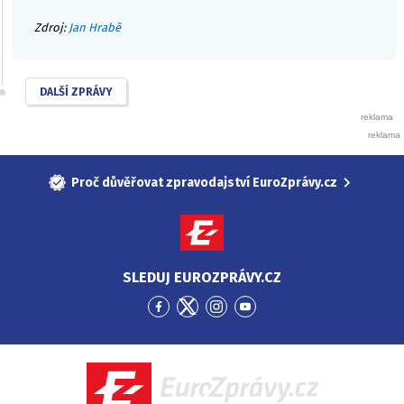
Zdroj:
Jan Hrabě
DALŠÍ ZPRÁVY
Proč důvěřovat zpravodajství EuroZprávy.cz
SLEDUJ EUROZPRÁVY.CZ
Přejít
Přejít
Přejít
Přejít
na
na
na
na
Facebook
Twitter
Instagram
YouTube
EuroZprávy.cz