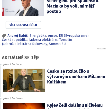
Schengenu pro Španělsko.
Macinka by volil mírnější
postup
VÍCE SOUVISEJÍCÍCH
Andrej Babiš
,
Energetika
,
emise
,
EU (Evropská unie)
,
Česká republika
,
Jaderná elektrárna Temelín
,
Jaderná elektrárna Dukovany
,
Summit EU
AKTUÁLNĚ SE DĚJE
před 1 hodinou
Česko se rozloučilo s
výtvarným umělcem Milanem
Knížákem
před 3 hodinami
Kyjev čelil dalšímu ničivému