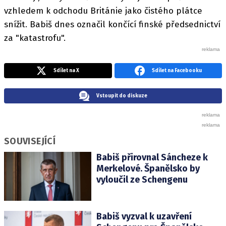
vzhledem k odchodu Británie jako čistého plátce
snížit. Babiš dnes označil končící finské předsednictví
za "katastrofu".
Sdílet na X
Sdílet na Facebooku
Vstoupit do diskuze
SOUVISEJÍCÍ
Babiš přirovnal Sáncheze k
Merkelové. Španělsko by
vyloučil ze Schengenu
Babiš vyzval k uzavření