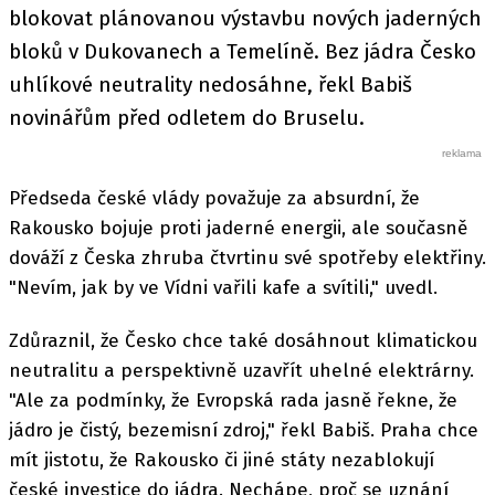
blokovat plánovanou výstavbu nových jaderných
bloků v Dukovanech a Temelíně. Bez jádra Česko
uhlíkové neutrality nedosáhne, řekl Babiš
novinářům před odletem do Bruselu.
Předseda české vlády považuje za absurdní, že
Rakousko bojuje proti jaderné energii, ale současně
dováží z Česka zhruba čtvrtinu své spotřeby elektřiny.
"Nevím, jak by ve Vídni vařili kafe a svítili," uvedl.
Zdůraznil, že Česko chce také dosáhnout klimatickou
neutralitu a perspektivně uzavřít uhelné elektrárny.
"Ale za podmínky, že Evropská rada jasně řekne, že
jádro je čistý, bezemisní zdroj," řekl Babiš. Praha chce
mít jistotu, že Rakousko či jiné státy nezablokují
české investice do jádra. Nechápe, proč se uznání