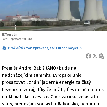
JE Temelín
Foto: Reprofoto YouTube
Proč důvěřovat zpravodajství EuroZprávy.cz
FACEBOOK
X
ZPR
Premiér Andrej Babiš (ANO) bude na
nadcházejícím summitu Evropské unie
prosazovat uznání jaderné energie za čistý,
bezemisní zdroj, díky čemuž by Česko mělo nárok
na klimatické investice. Chce záruku, že ostatní
státy, především sousední Rakousko, nebudou