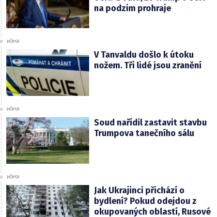
na podzim prohraje
včera
V Tanvaldu došlo k útoku
nožem. Tři lidé jsou zranění
včera
Soud nařídil zastavit stavbu
Trumpova tanečního sálu
včera
Jak Ukrajinci přichází o
bydlení? Pokud odejdou z
okupovaných oblastí, Rusové