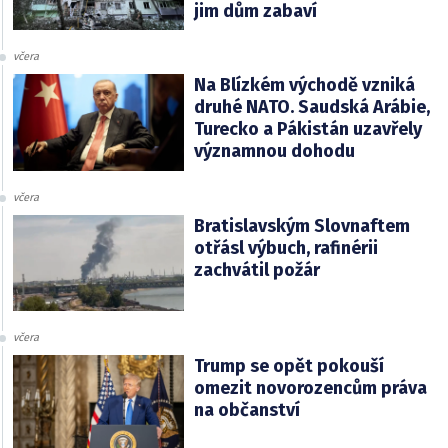
jim dům zabaví
včera
Na Blízkém východě vzniká
druhé NATO. Saudská Arábie,
Turecko a Pákistán uzavřely
významnou dohodu
včera
Bratislavským Slovnaftem
otřásl výbuch, rafinérii
zachvátil požár
včera
Trump se opět pokouší
omezit novorozencům práva
na občanství