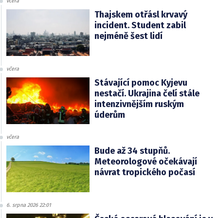
včera
Thajskem otřásl krvavý
incident. Student zabil
nejméně šest lidí
včera
Stávající pomoc Kyjevu
nestačí. Ukrajina čelí stále
intenzivnějším ruským
úderům
včera
Bude až 34 stupňů.
Meteorologové očekávají
návrat tropického počasí
6. srpna 2026 22:01