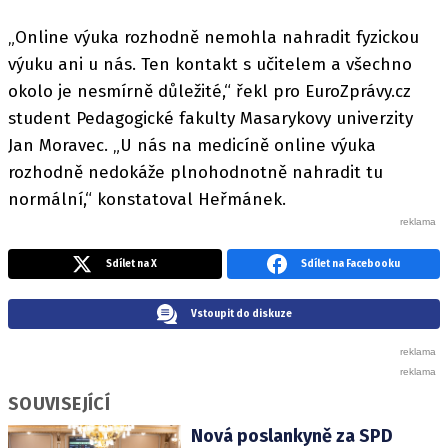
„Online výuka rozhodně nemohla nahradit fyzickou
výuku ani u nás. Ten kontakt s učitelem a všechno
okolo je nesmírně důležité,“ řekl pro EuroZprávy.cz
student Pedagogické fakulty Masarykovy univerzity
Jan Moravec. „U nás na medicíně online výuka
rozhodně nedokáže plnohodnotně nahradit tu
normální,“ konstatoval Heřmánek.
Sdílet na X
Sdílet na Facebooku
Vstoupit do diskuze
SOUVISEJÍCÍ
Nová poslankyně za SPD