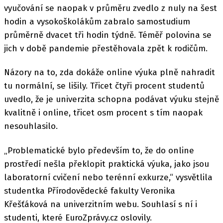
vyučování se naopak v průměru zvedlo z nuly na šest
hodin a vysokoškolákům zabralo samostudium
průměrně dvacet tři hodin týdně. Téměř polovina se
jich v době pandemie přestěhovala zpět k rodičům.
Názory na to, zda dokáže online výuka plně nahradit
tu normální, se lišily. Třicet čtyři procent studentů
uvedlo, že je univerzita schopna podávat výuku stejně
kvalitně i online, třicet osm procent s tím naopak
nesouhlasilo.
„Problematické bylo především to, že do online
prostředí nešla překlopit praktická výuka, jako jsou
laboratorní cvičení nebo terénní exkurze,“ vysvětlila
studentka Přírodovědecké fakulty Veronika
Křešťáková na univerzitním webu. Souhlasí s ní i
studenti, které EuroZprávy.cz oslovily.