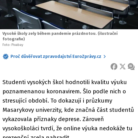
Vysoké školy zely během pandemie prázdnotou. (ilustrační
fotografie)
Foto: Pixabay
Proč důvěřovat zpravodajství EuroZprávy.cz
FACEBOOK
X
ZPR
Studenti vysokých škol hodnotili kvalitu výuku
poznamenanou koronavirem. Šlo podle nich o
stresující období. To dokazují i průzkumy
Masarykovy univerzity, kde značná část studentů
vykazovala příznaky deprese. Zároveň
vysokoškoláci tvrdí, že online výuka nedokáže tu
prezenční zcela nahradit.