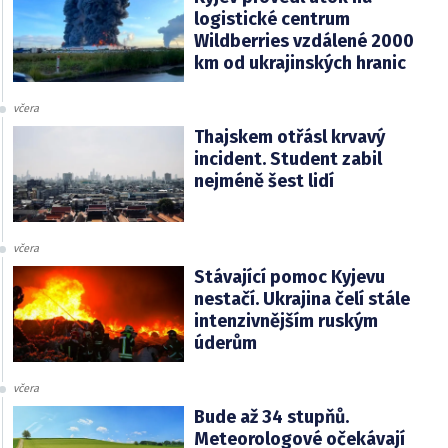
logistické centrum
Wildberries vzdálené 2000
km od ukrajinských hranic
včera
Thajskem otřásl krvavý
incident. Student zabil
nejméně šest lidí
včera
Stávající pomoc Kyjevu
nestačí. Ukrajina čelí stále
intenzivnějším ruským
úderům
včera
Bude až 34 stupňů.
Meteorologové očekávají