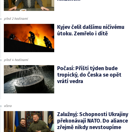
před 2 hodinami
Kyjev čelil dalšímu ničivému
útoku. Zemřelo i dítě
před 4 hodinami
Počasí: Příští týden bude
tropický, do Česka se opět
vrátí vedra
včera
Zalužnyj: Schopnosti Ukrajiny
překonávají NATO. Do aliance
zřejmě nikdy nevstoupíme