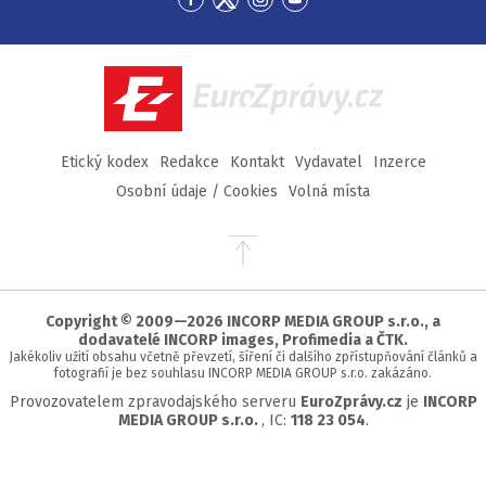
Přejít
Přejít
Přejít
Přejít
na
na
na
na
Facebook
Twitter
Instagram
YouTube
EuroZprávy.cz
Etický kodex
Redakce
Kontakt
Vydavatel
Inzerce
Osobní údaje / Cookies
Volná místa
Přejít
na
začátek
stránky
Copyright © 2009—2026 INCORP MEDIA GROUP s.r.o., a
dodavatelé INCORP images, Profimedia a ČTK.
Jakékoliv užití obsahu včetně převzetí, šíření či dalšího zpřístupňování článků a
fotografií je bez souhlasu INCORP MEDIA GROUP s.r.o. zakázáno.
Provozovatelem zpravodajského serveru
EuroZprávy.cz
je
INCORP
MEDIA GROUP s.r.o.
, IC:
118 23 054
.