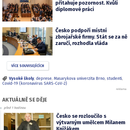
přitahuje pozornost. Kvůli
diplomové práci
Česko podpoří místní
zbrojařské firmy. Stát se za ně
zaručí, rozhodla vláda
VÍCE SOUVISEJÍCÍCH
Vysoké školy
,
deprese
,
Masarykova univerzita Brno
,
studenti
,
Covid-19 (koronavirus SARS-CoV-2)
AKTUÁLNĚ SE DĚJE
před 1 hodinou
Česko se rozloučilo s
výtvarným umělcem Milanem
Knížákem