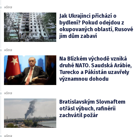
včera
Jak Ukrajinci přichází o
bydlení? Pokud odejdou z
okupovaných oblastí, Rusové
jim dům zabaví
včera
Na Blízkém východě vzniká
druhé NATO. Saudská Arábie,
Turecko a Pákistán uzavřely
významnou dohodu
včera
Bratislavským Slovnaftem
otřásl výbuch, rafinérii
zachvátil požár
včera