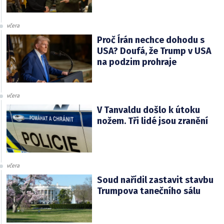
včera
Proč Írán nechce dohodu s
USA? Doufá, že Trump v USA
na podzim prohraje
včera
V Tanvaldu došlo k útoku
nožem. Tři lidé jsou zranění
včera
Soud nařídil zastavit stavbu
Trumpova tanečního sálu