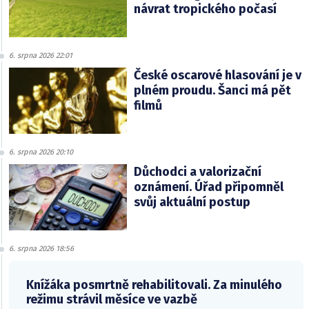
návrat tropického počasí
6. srpna 2026 22:01
České oscarové hlasování je v
plném proudu. Šanci má pět
filmů
6. srpna 2026 20:10
Důchodci a valorizační
oznámení. Úřad připomněl
svůj aktuální postup
6. srpna 2026 18:56
Knížáka posmrtně rehabilitovali. Za minulého
režimu strávil měsíce ve vazbě