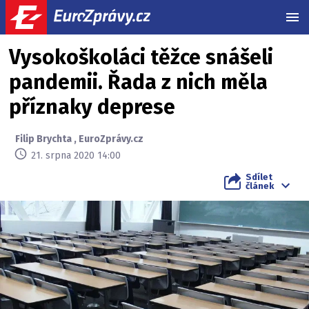
MEN
Vysokoškoláci těžce snášeli
pandemii. Řada z nich měla
příznaky deprese
Filip Brychta
,
EuroZprávy.cz
21. srpna 2020 14:00
Sdílet
článek