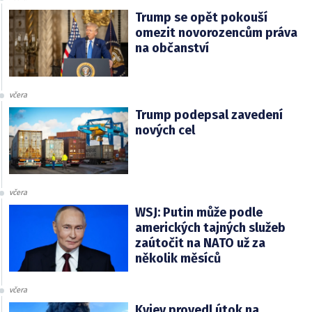
Trump se opět pokouší
omezit novorozencům práva
na občanství
včera
Trump podepsal zavedení
nových cel
včera
WSJ: Putin může podle
amerických tajných služeb
zaútočit na NATO už za
několik měsíců
včera
Kyjev provedl útok na