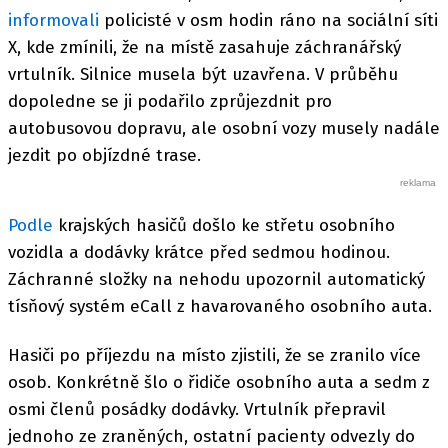
informovali
policisté v osm hodin ráno na sociální síti
X, kde zmínili, že na místě zasahuje záchranářský
vrtulník. Silnice musela být uzavřena. V průběhu
dopoledne se ji podařilo zprůjezdnit pro
autobusovou dopravu, ale osobní vozy musely nadále
jezdit po objízdné trase.
Podle
krajských hasičů došlo ke střetu osobního
vozidla a dodávky krátce před sedmou hodinou.
Záchranné složky na nehodu upozornil automatický
tísňový systém eCall z havarovaného osobního auta.
Hasiči po příjezdu na místo zjistili, že se zranilo více
osob. Konkrétně šlo o řidiče osobního auta a sedm z
osmi členů posádky dodávky. Vrtulník přepravil
jednoho ze zraněných, ostatní pacienty odvezly do