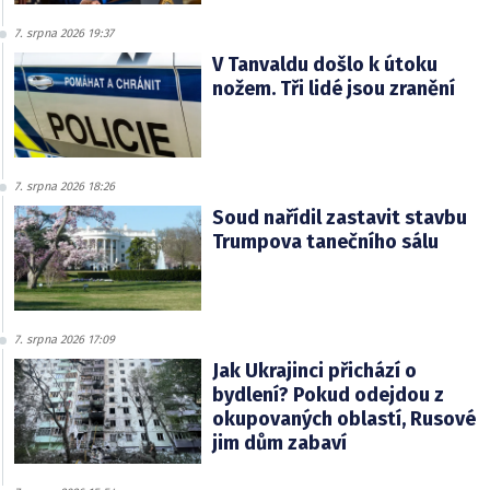
7. srpna 2026 19:37
V Tanvaldu došlo k útoku
nožem. Tři lidé jsou zranění
7. srpna 2026 18:26
Soud nařídil zastavit stavbu
Trumpova tanečního sálu
7. srpna 2026 17:09
Jak Ukrajinci přichází o
bydlení? Pokud odejdou z
okupovaných oblastí, Rusové
jim dům zabaví