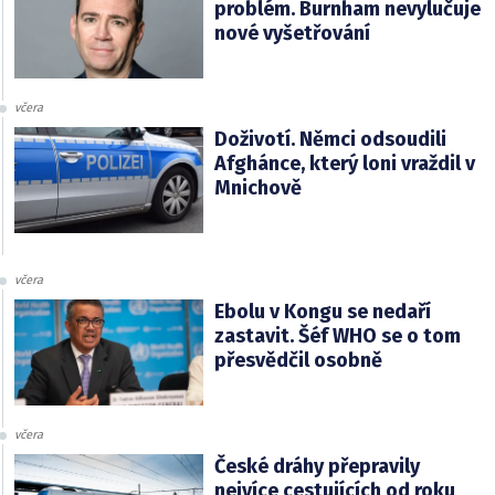
problém. Burnham nevylučuje
nové vyšetřování
včera
Doživotí. Němci odsoudili
Afghánce, který loni vraždil v
Mnichově
včera
Ebolu v Kongu se nedaří
zastavit. Šéf WHO se o tom
přesvědčil osobně
včera
České dráhy přepravily
nejvíce cestujících od roku