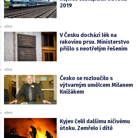
2019
včera
V Česku dochází lék na
rakovinu prsu. Ministerstvo
přišlo s neotřelým řešením
včera
Česko se rozloučilo s
výtvarným umělcem Milanem
Knížákem
včera
Kyjev čelil dalšímu ničivému
útoku. Zemřelo i dítě