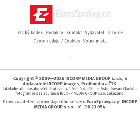
Facebook
Twitter
Instagram
YouTube
EuroZprávy.cz
Etický kodex
Redakce
Kontakt
Vydavatel
Inzerce
Osobní údaje / Cookies
Volná místa
Přejít
na
začátek
stránky
Copyright © 2009—2026 INCORP MEDIA GROUP s.r.o., a
dodavatelé INCORP images, Profimedia a ČTK.
Jakékoliv užití obsahu včetně převzetí, šíření či dalšího zpřístupňování článků a
fotografií je bez souhlasu INCORP MEDIA GROUP s.r.o. zakázáno.
Provozovatelem zpravodajského serveru
EuroZprávy.cz
je
INCORP
MEDIA GROUP s.r.o.
, IC:
118 23 054
.