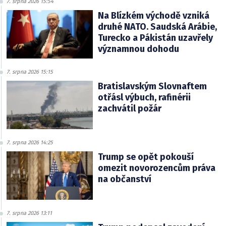
7. srpna 2026 15:54
Na Blízkém východě vzniká
druhé NATO. Saudská Arábie,
Turecko a Pákistán uzavřely
významnou dohodu
7. srpna 2026 15:15
Bratislavským Slovnaftem
otřásl výbuch, rafinérii
zachvátil požár
7. srpna 2026 14:25
Trump se opět pokouší
omezit novorozencům práva
na občanství
7. srpna 2026 13:11