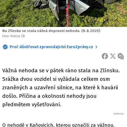
Na Zlínsku se stala vážná dopravní nehoda. (8.8.2025)
Foto: Policie ČR
Proč důvěřovat zpravodajství EuroZprávy.cz
FACEBOOK
X
ZPR
Vážná nehoda se v pátek ráno stala na Zlínsku.
Srážka dvou vozidel si vyžádala celkem osm
zraněných a uzavření silnice, na které k havárii
došlo. Příčina a okolnosti nehody jsou
předmětem vyšetřování.
O nehodě v Kaňovicích, kterou označili za vážnou,