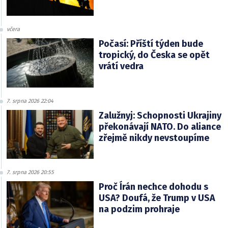
včera
Počasí: Příští týden bude
tropický, do Česka se opět
vrátí vedra
7. srpna 2026 22:04
Zalužnyj: Schopnosti Ukrajiny
překonávají NATO. Do aliance
zřejmě nikdy nevstoupíme
7. srpna 2026 20:55
Proč Írán nechce dohodu s
USA? Doufá, že Trump v USA
na podzim prohraje