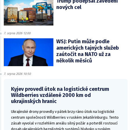
Trump podepsal zavedení
nových cel
7. srpna 2026 12:00
WSJ: Putin může podle
amerických tajných služeb
zaútočit na NATO už za
několik měsíců
7. srpna 2026 10:50
Kyjev provedl útok na logistické centrum
Wildberries vzdálené 2000 km od
ukrajinských hranic
Ukrajinské drony provedly v pátek brzy ráno útok na logistické
centrum společnosti Wildberries v ruském Jekatěrinburgu. Tento
zásah vyvolal v rozlehlém areálu silný požár a potvrdil rostoucí
dosah ukrajinských bezpilotních systémů hluboko v ruském