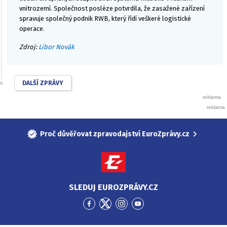
vnitrozemí. Společnost posléze potvrdila, že zasažené zařízení
spravuje společný podnik RWB, který řídí veškeré logistické
operace.
Zdroj:
Libor Novák
DALŠÍ ZPRÁVY
Proč důvěřovat zpravodajství EuroZprávy.cz
SLEDUJ EUROZPRÁVY.CZ
Přejít
Přejít
Přejít
Přejít
na
na
na
na