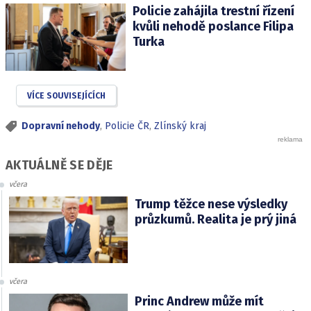
Policie zahájila trestní řízení
kvůli nehodě poslance Filipa
Turka
VÍCE SOUVISEJÍCÍCH
Dopravní nehody
,
Policie ČR
,
Zlínský kraj
AKTUÁLNĚ SE DĚJE
včera
Trump těžce nese výsledky
průzkumů. Realita je prý jiná
včera
Princ Andrew může mít