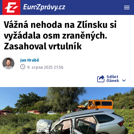
MEN
Vážná nehoda na Zlínsku si
vyžádala osm zraněných.
Zasahoval vrtulník
Jan Hrabě
9. srpna 2025 21:56
Sdílet
článek