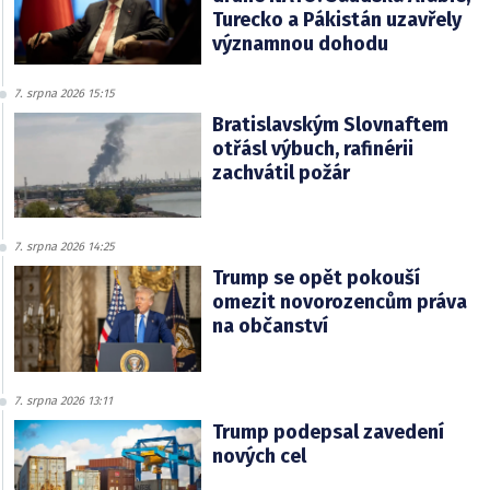
Turecko a Pákistán uzavřely
významnou dohodu
7. srpna 2026 15:15
Bratislavským Slovnaftem
otřásl výbuch, rafinérii
zachvátil požár
7. srpna 2026 14:25
Trump se opět pokouší
omezit novorozencům práva
na občanství
7. srpna 2026 13:11
Trump podepsal zavedení
nových cel