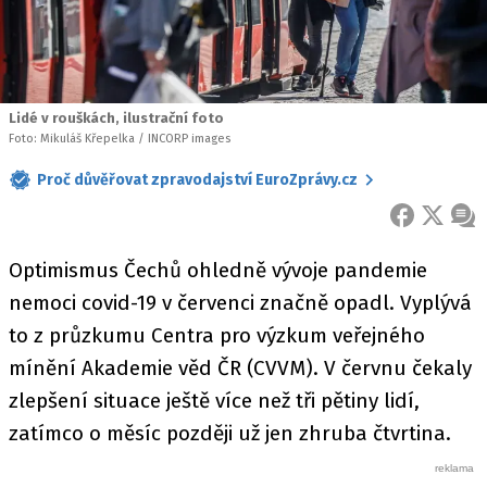
Lidé v rouškách, ilustrační foto
Foto: Mikuláš Křepelka / INCORP images
Proč důvěřovat zpravodajství EuroZprávy.cz
FACEBOOK
X
ZPR
Optimismus Čechů ohledně vývoje pandemie
nemoci covid-19 v červenci značně opadl. Vyplývá
to z průzkumu Centra pro výzkum veřejného
mínění Akademie věd ČR (CVVM). V červnu čekaly
zlepšení situace ještě více než tři pětiny lidí,
zatímco o měsíc později už jen zhruba čtvrtina.