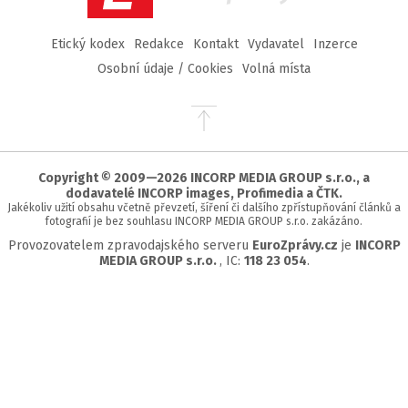
Etický kodex
Redakce
Kontakt
Vydavatel
Inzerce
Osobní údaje / Cookies
Volná místa
Přejít
na
začátek
stránky
Copyright © 2009—2026 INCORP MEDIA GROUP s.r.o., a
dodavatelé INCORP images, Profimedia a ČTK.
Jakékoliv užití obsahu včetně převzetí, šíření či dalšího zpřístupňování článků a
fotografií je bez souhlasu INCORP MEDIA GROUP s.r.o. zakázáno.
Provozovatelem zpravodajského serveru
EuroZprávy.cz
je
INCORP
MEDIA GROUP s.r.o.
, IC:
118 23 054
.