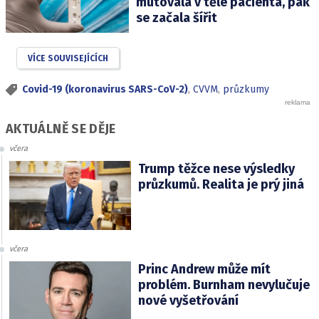
mutovala v těle pacienta, pak
se začala šířit
VÍCE SOUVISEJÍCÍCH
Covid-19 (koronavirus SARS-CoV-2)
,
CVVM
,
průzkumy
AKTUÁLNĚ SE DĚJE
včera
Trump těžce nese výsledky
průzkumů. Realita je prý jiná
včera
Princ Andrew může mít
problém. Burnham nevylučuje
nové vyšetřování