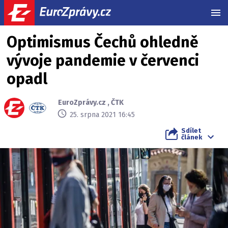
MEN
Optimismus Čechů ohledně
vývoje pandemie v červenci
opadl
EuroZprávy.cz
,
ČTK
25. srpna 2021 16:45
Sdílet
článek