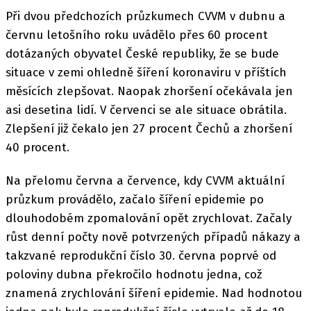
Při dvou předchozích průzkumech CVVM v dubnu a
červnu letošního roku uvádělo přes 60 procent
dotázaných obyvatel České republiky, že se bude
situace v zemi ohledně šíření koronaviru v příštích
měsících zlepšovat. Naopak zhoršení očekávala jen
asi desetina lidí. V červenci se ale situace obrátila.
Zlepšení již čekalo jen 27 procent Čechů a zhoršení
40 procent.
Na přelomu června a července, kdy CVVM aktuální
průzkum provádělo, začalo šíření epidemie po
dlouhodobém zpomalování opět zrychlovat. Začaly
růst denní počty nově potvrzených případů nákazy a
takzvané reprodukční číslo 30. června poprvé od
poloviny dubna překročilo hodnotu jedna, což
znamená zrychlování šíření epidemie. Nad hodnotou