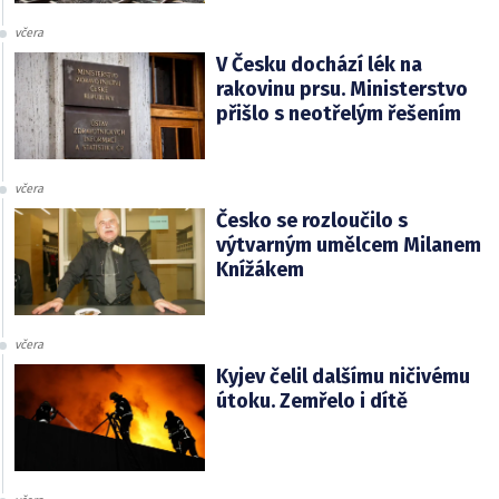
včera
V Česku dochází lék na
rakovinu prsu. Ministerstvo
přišlo s neotřelým řešením
včera
Česko se rozloučilo s
výtvarným umělcem Milanem
Knížákem
včera
Kyjev čelil dalšímu ničivému
útoku. Zemřelo i dítě