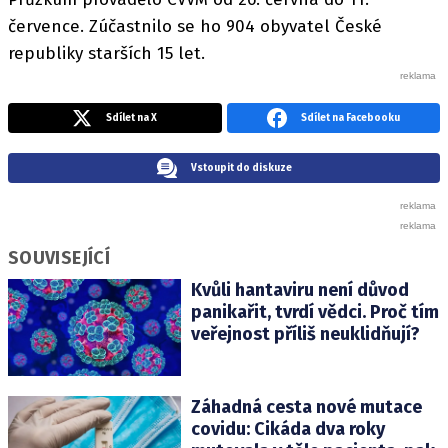
července. Zúčastnilo se ho 904 obyvatel České
republiky starších 15 let.
Sdílet na X
Sdílet na Facebooku
Vstoupit do diskuze
SOUVISEJÍCÍ
Kvůli hantaviru není důvod
panikařit, tvrdí vědci. Proč tím
veřejnost příliš neuklidňují?
Záhadná cesta nové mutace
covidu: Cikáda dva roky