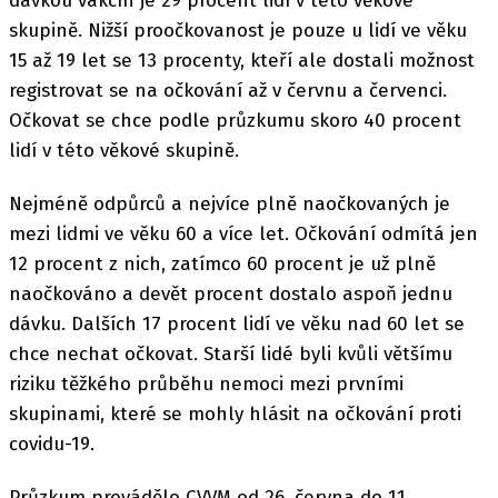
dávkou vakcín je 29 procent lidí v této věkové
skupině. Nižší proočkovanost je pouze u lidí ve věku
15 až 19 let se 13 procenty, kteří ale dostali možnost
registrovat se na očkování až v červnu a červenci.
Očkovat se chce podle průzkumu skoro 40 procent
lidí v této věkové skupině.
Nejméně odpůrců a nejvíce plně naočkovaných je
mezi lidmi ve věku 60 a více let. Očkování odmítá jen
12 procent z nich, zatímco 60 procent je už plně
naočkováno a devět procent dostalo aspoň jednu
dávku. Dalších 17 procent lidí ve věku nad 60 let se
chce nechat očkovat. Starší lidé byli kvůli většímu
riziku těžkého průběhu nemoci mezi prvními
skupinami, které se mohly hlásit na očkování proti
covidu-19.
Průzkum provádělo CVVM od 26. června do 11.