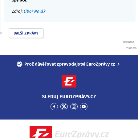
operace.
Zdroj:
Libor Novák
DALŠÍ ZPRÁVY
Proč důvěřovat zpravodajství EuroZprávy.cz
SLEDUJ EUROZPRÁVY.CZ
Přejít
Přejít
Přejít
Přejít
na
na
na
na
Facebook
Twitter
Instagram
YouTube
EuroZprávy.cz