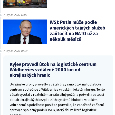
7. srpna 2026 12:00
WSJ: Putin může podle
amerických tajných služeb
zaútočit na NATO už za
několik měsíců
7. srpna 2026 10:50
Kyjev provedl útok na logistické centrum
Wildberries vzdálené 2000 km od
ukrajinských hranic
Ukrajinské drony provedly v pátek brzy ráno útok na logistické
centrum společnosti Wildberries v ruském Jekatěrinburgu. Tento
zásah vyvolal v rozlehlém areálu silný požár a potvrdil rostoucí
dosah ukrajinských bezpilotních systémů hluboko v ruském
vnitrozemí. Společnost posléze potvrdila, že zasažené zařízení
spravuje společný podnik RWB, který řídí veškeré logistické