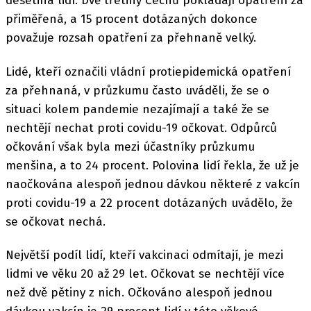
desetina lidí. Dvě třetiny Čechů pokládají opatření za
přiměřená, a 15 procent dotázaných dokonce
považuje rozsah opatření za přehnaně velký.
Lidé, kteří označili vládní protiepidemická opatření
za přehnaná, v průzkumu často uváděli, že se o
situaci kolem pandemie nezajímají a také že se
nechtějí nechat proti covidu-19 očkovat. Odpůrců
očkování však byla mezi účastníky průzkumu
menšina, a to 24 procent. Polovina lidí řekla, že už je
naočkována alespoň jednou dávkou některé z vakcín
proti covidu-19 a 22 procent dotázaných uvádělo, že
se očkovat nechá.
Největší podíl lidí, kteří vakcinaci odmítají, je mezi
lidmi ve věku 20 až 29 let. Očkovat se nechtějí více
než dvě pětiny z nich. Očkováno alespoň jednou