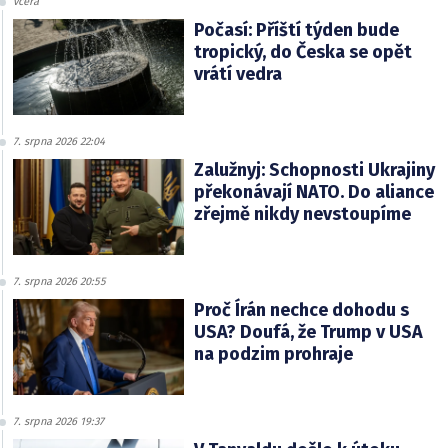
včera
Počasí: Příští týden bude
tropický, do Česka se opět
vrátí vedra
7. srpna 2026 22:04
Zalužnyj: Schopnosti Ukrajiny
překonávají NATO. Do aliance
zřejmě nikdy nevstoupíme
7. srpna 2026 20:55
Proč Írán nechce dohodu s
USA? Doufá, že Trump v USA
na podzim prohraje
7. srpna 2026 19:37