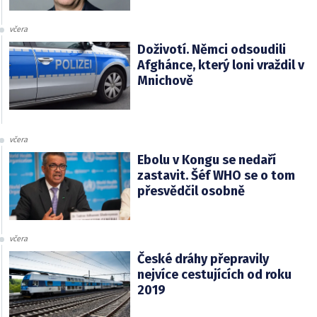
včera
Doživotí. Němci odsoudili
Afghánce, který loni vraždil v
Mnichově
včera
Ebolu v Kongu se nedaří
zastavit. Šéf WHO se o tom
přesvědčil osobně
včera
České dráhy přepravily
nejvíce cestujících od roku
2019