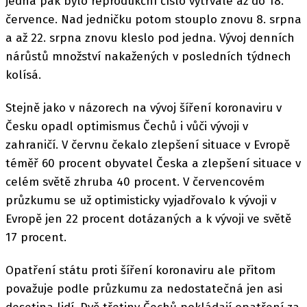
jedna pak bylo reprodukční číslo vytrvale až do 18.
července. Nad jedničku potom stouplo znovu 8. srpna
a až 22. srpna znovu kleslo pod jedna. Vývoj denních
nárůstů množství nakažených v posledních týdnech
kolísá.
Stejně jako v názorech na vývoj šíření koronaviru v
Česku opadl optimismus Čechů i vůči vývoji v
zahraničí. V červnu čekalo zlepšení situace v Evropě
téměř 60 procent obyvatel Česka a zlepšení situace v
celém světě zhruba 40 procent. V červencovém
průzkumu se už optimisticky vyjadřovalo k vývoji v
Evropě jen 22 procent dotázaných a k vývoji ve světě
17 procent.
Opatření státu proti šíření koronaviru ale přitom
považuje podle průzkumu za nedostatečná jen asi