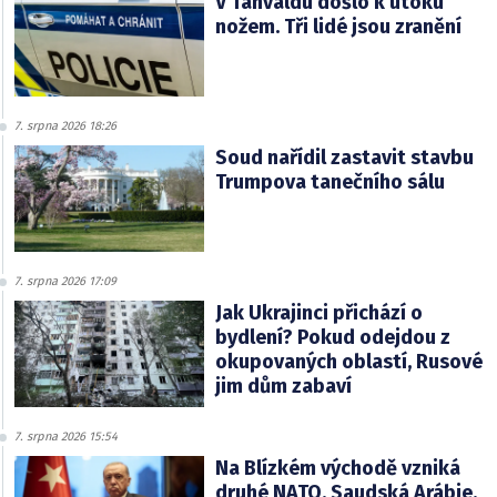
V Tanvaldu došlo k útoku
nožem. Tři lidé jsou zranění
7. srpna 2026 18:26
Soud nařídil zastavit stavbu
Trumpova tanečního sálu
7. srpna 2026 17:09
Jak Ukrajinci přichází o
bydlení? Pokud odejdou z
okupovaných oblastí, Rusové
jim dům zabaví
7. srpna 2026 15:54
Na Blízkém východě vzniká
druhé NATO. Saudská Arábie,