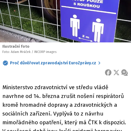
Ilustrační foto
Foto: Adam Mráček / INCORP images
Proč důvěřovat zpravodajství EuroZprávy.cz
FACEBOOK
X
ZPR
Ministerstvo zdravotnictví ve středu vládě
navrhne od 14. března zrušit nošení respirátorů
kromě hromadné dopravy a zdravotnických a
sociálních zařízení. Vyplývá to z návrhu
mimořádného opatření, který má ČTK k dispozici.