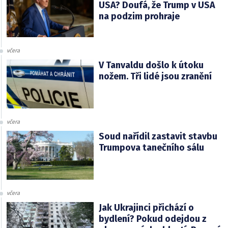
USA? Doufá, že Trump v USA
na podzim prohraje
včera
V Tanvaldu došlo k útoku
nožem. Tři lidé jsou zranění
včera
Soud nařídil zastavit stavbu
Trumpova tanečního sálu
včera
Jak Ukrajinci přichází o
bydlení? Pokud odejdou z