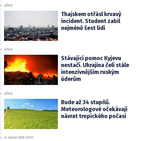
včera
Thajskem otřásl krvavý
incident. Student zabil
nejméně šest lidí
včera
Stávající pomoc Kyjevu
nestačí. Ukrajina čelí stále
intenzivnějším ruským
úderům
včera
Bude až 34 stupňů.
Meteorologové očekávají
návrat tropického počasí
6. srpna 2026 22:01