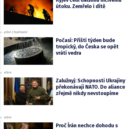
útoku. Zemřelo i dítě
před 2 hodinami
Počasí: Příští týden bude
tropický, do Česka se opět
vrátí vedra
včera
Zalužnyj: Schopnosti Ukrajiny
překonávají NATO. Do aliance
zřejmě nikdy nevstoupíme
včera
Proč Írán nechce dohodu s