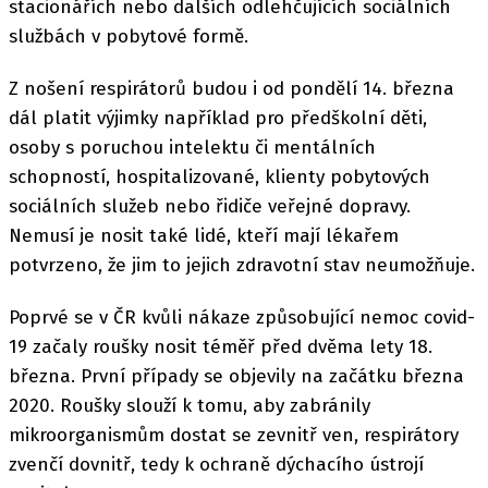
stacionářích nebo dalších odlehčujících sociálních
službách v pobytové formě.
Z nošení respirátorů budou i od pondělí 14. března
dál platit výjimky například pro předškolní děti,
osoby s poruchou intelektu či mentálních
schopností, hospitalizované, klienty pobytových
sociálních služeb nebo řidiče veřejné dopravy.
Nemusí je nosit také lidé, kteří mají lékařem
potvrzeno, že jim to jejich zdravotní stav neumožňuje.
Poprvé se v ČR kvůli nákaze způsobující nemoc covid-
19 začaly roušky nosit téměř před dvěma lety 18.
března. První případy se objevily na začátku března
2020. Roušky slouží k tomu, aby zabránily
mikroorganismům dostat se zevnitř ven, respirátory
zvenčí dovnitř, tedy k ochraně dýchacího ústrojí