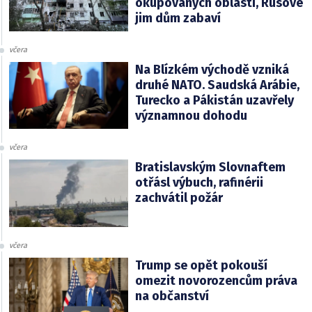
okupovaných oblastí, Rusové
jim dům zabaví
včera
Na Blízkém východě vzniká
druhé NATO. Saudská Arábie,
Turecko a Pákistán uzavřely
významnou dohodu
včera
Bratislavským Slovnaftem
otřásl výbuch, rafinérii
zachvátil požár
včera
Trump se opět pokouší
omezit novorozencům práva
na občanství