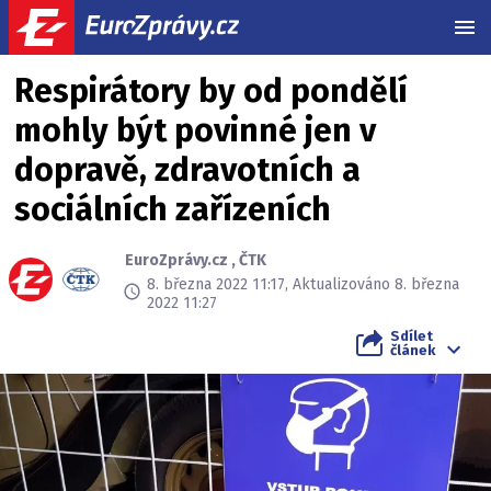
MEN
Respirátory by od pondělí
mohly být povinné jen v
dopravě, zdravotních a
sociálních zařízeních
EuroZprávy.cz
,
ČTK
8. března 2022 11:17, Aktualizováno 8. března
2022 11:27
Sdílet
článek