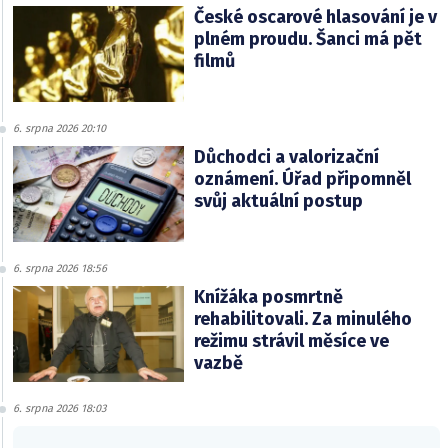
České oscarové hlasování je v
plném proudu. Šanci má pět
filmů
6. srpna 2026 20:10
Důchodci a valorizační
oznámení. Úřad připomněl
svůj aktuální postup
6. srpna 2026 18:56
Knížáka posmrtně
rehabilitovali. Za minulého
režimu strávil měsíce ve
vazbě
6. srpna 2026 18:03