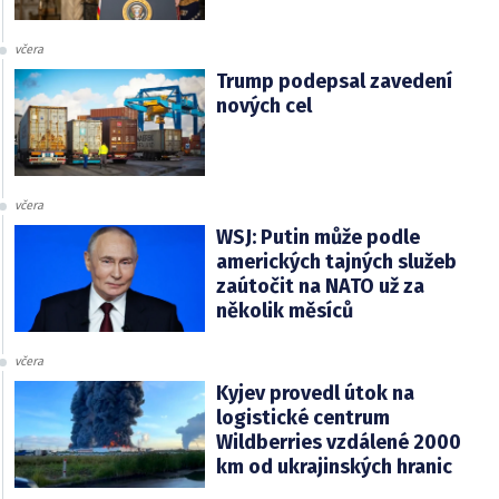
včera
Trump podepsal zavedení
nových cel
včera
WSJ: Putin může podle
amerických tajných služeb
zaútočit na NATO už za
několik měsíců
včera
Kyjev provedl útok na
logistické centrum
Wildberries vzdálené 2000
km od ukrajinských hranic