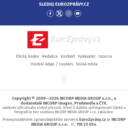
SLEDUJ EUROZPRÁVY.CZ
Přejít
Přejít
Přejít
Přejít
na
na
na
na
Facebook
Twitter
Instagram
YouTube
EuroZprávy.cz
Etický kodex
Redakce
Kontakt
Vydavatel
Inzerce
Osobní údaje / Cookies
Volná místa
Přejít
na
začátek
stránky
Copyright © 2009—2026 INCORP MEDIA GROUP s.r.o., a
dodavatelé INCORP images, Profimedia a ČTK.
Jakékoliv užití obsahu včetně převzetí, šíření či dalšího zpřístupňování článků a
fotografií je bez souhlasu INCORP MEDIA GROUP s.r.o. zakázáno.
Provozovatelem zpravodajského serveru
EuroZprávy.cz
je
INCORP
MEDIA GROUP s.r.o.
, IC:
118 23 054
.