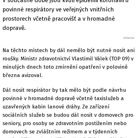
V současné době jsou kvůli epidemii koronaviru
povinné respirátory ve veřejných vnitřních
prostorech včetně pracovišť a v hromadné
dopravě.
Na těchto místech by dál nemělo být nutné nosit ani
roušky. Ministr zdravotnictví Vlastimil Válek (TOP 09) v
minulých dnech toto zmírnění opatření v polovině
března avizoval.
Dál nosit respirátor by tak mělo být podle návrhu
povinné v hromadné dopravě včetně taxislužeb a
uzavřených kabin lanové dráhy. Ze zařízení
sociálních služeb se budou dál nosit v domovech pro
seniory, pro osoby se zdravotním postižením nebo
domovech se zvláštním režimem a v týdenních