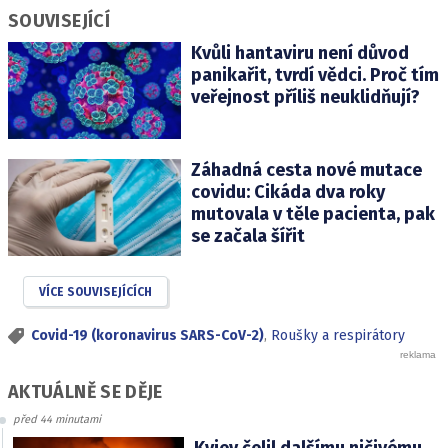
SOUVISEJÍCÍ
Kvůli hantaviru není důvod
panikařit, tvrdí vědci. Proč tím
veřejnost příliš neuklidňují?
Záhadná cesta nové mutace
covidu: Cikáda dva roky
mutovala v těle pacienta, pak
se začala šířit
VÍCE SOUVISEJÍCÍCH
Covid-19 (koronavirus SARS-CoV-2)
,
Roušky a respirátory
AKTUÁLNĚ SE DĚJE
před 44 minutami
Kyjev čelil dalšímu ničivému