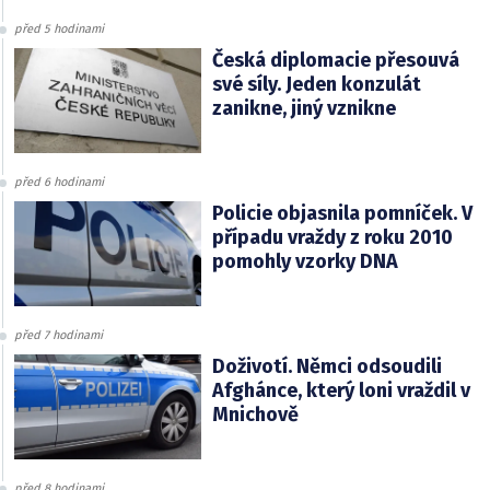
před 5 hodinami
Česká diplomacie přesouvá
své síly. Jeden konzulát
zanikne, jiný vznikne
před 6 hodinami
Policie objasnila pomníček. V
případu vraždy z roku 2010
pomohly vzorky DNA
před 7 hodinami
Doživotí. Němci odsoudili
Afghánce, který loni vraždil v
Mnichově
před 8 hodinami