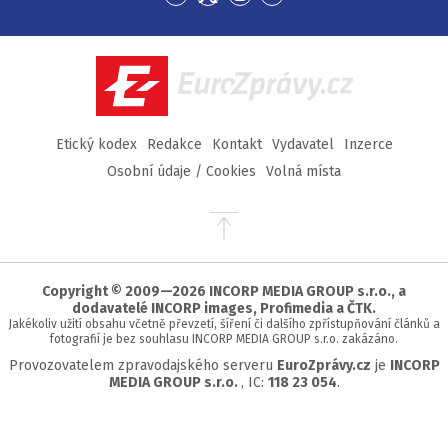
Přejít
Přejít
Přejít
Přejít
na
na
na
na
Facebook
Twitter
Instagram
YouTube
EuroZprávy.cz
Etický kodex
Redakce
Kontakt
Vydavatel
Inzerce
Osobní údaje / Cookies
Volná místa
Přejít
na
začátek
stránky
Copyright © 2009—2026 INCORP MEDIA GROUP s.r.o., a
dodavatelé INCORP images, Profimedia a ČTK.
Jakékoliv užití obsahu včetně převzetí, šíření či dalšího zpřístupňování článků a
fotografií je bez souhlasu INCORP MEDIA GROUP s.r.o. zakázáno.
Provozovatelem zpravodajského serveru
EuroZprávy.cz
je
INCORP
MEDIA GROUP s.r.o.
, IC:
118 23 054
.