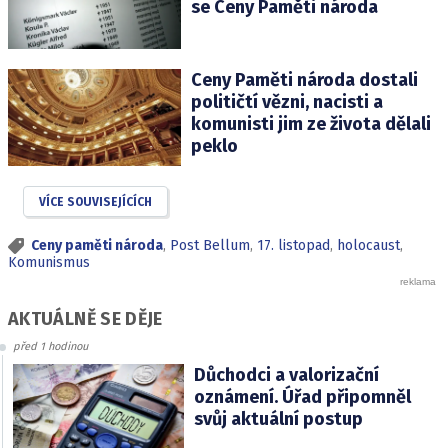
se Ceny Paměti národa
Ceny Paměti národa dostali
političtí vězni, nacisti a
komunisti jim ze života dělali
peklo
VÍCE SOUVISEJÍCÍCH
Ceny paměti národa
,
Post Bellum
,
17. listopad
,
holocaust
,
Komunismus
AKTUÁLNĚ SE DĚJE
před 1 hodinou
Důchodci a valorizační
oznámení. Úřad připomněl
svůj aktuální postup