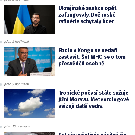
Ukrajinské sankce opět
zafungovaly. Dvě ruské
rafinérie schytaly úder
před 8 hodinami
Ebolu v Kongu se nedaří
zastavit. Šéf WHO se o tom
přesvědčil osobně
před 9 hodinami
Tropické počasí stále sužuje
jižní Moravu. Meteorologové
avizují další vedra
před 10 hodinami
Policie vyšetřuje násilný čin