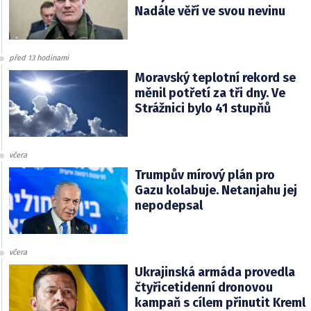
Nadále věří ve svou nevinu
před 13 hodinami
Moravský teplotní rekord se
měnil potřetí za tři dny. Ve
Strážnici bylo 41 stupňů
včera
Trumpův mírový plán pro
Gazu kolabuje. Netanjahu jej
nepodepsal
včera
Ukrajinská armáda provedla
čtyřicetidenní dronovou
kampaň s cílem přinutit Kreml