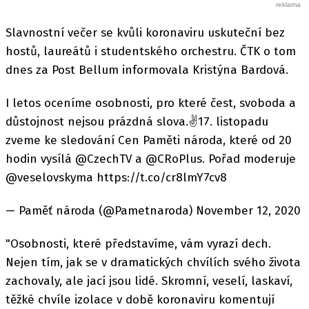
Slavnostní večer se kvůli koronaviru uskuteční bez
hostů, laureátů i studentského orchestru. ČTK o tom
dnes za Post Bellum informovala Kristýna Bardová.
I letos oceníme osobnosti, pro které čest, svoboda a
důstojnost nejsou prázdná slova.✌️17. listopadu
zveme ke sledování Cen Paměti národa, které od 20
hodin vysílá @CzechTV a @CRoPlus. Pořad moderuje
@veselovskyma https://t.co/cr8lmY7cv8
— Paměť národa (@Pametnaroda) November 12, 2020
"Osobnosti, které představíme, vám vyrazí dech.
Nejen tím, jak se v dramatických chvílích svého života
zachovaly, ale jací jsou lidé. Skromní, veselí, laskaví,
těžké chvíle izolace v době koronaviru komentují