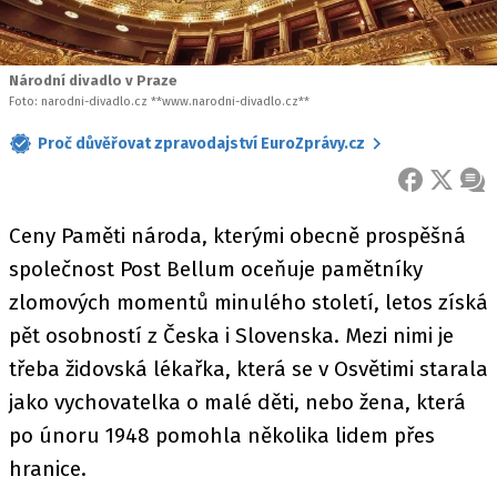
Národní divadlo v Praze
Foto: narodni-divadlo.cz **www.narodni-divadlo.cz**
Proč důvěřovat zpravodajství EuroZprávy.cz
FACEBOOK
X
ZPR
Ceny Paměti národa, kterými obecně prospěšná
společnost Post Bellum oceňuje pamětníky
zlomových momentů minulého století, letos získá
pět osobností z Česka i Slovenska. Mezi nimi je
třeba židovská lékařka, která se v Osvětimi starala
jako vychovatelka o malé děti, nebo žena, která
po únoru 1948 pomohla několika lidem přes
hranice.