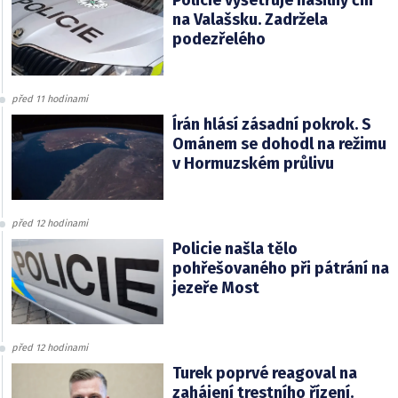
na Valašsku. Zadržela
podezřelého
před 11 hodinami
Írán hlásí zásadní pokrok. S
Ománem se dohodl na režimu
v Hormuzském průlivu
před 12 hodinami
Policie našla tělo
pohřešovaného při pátrání na
jezeře Most
před 12 hodinami
Turek poprvé reagoval na
zahájení trestního řízení.