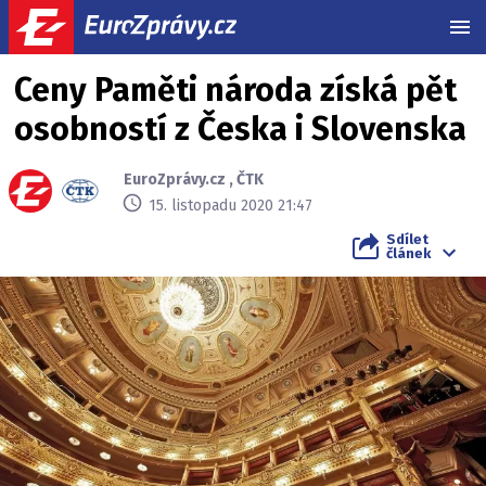
MEN
Ceny Paměti národa získá pět
osobností z Česka i Slovenska
EuroZprávy.cz
,
ČTK
15. listopadu 2020 21:47
Sdílet
článek