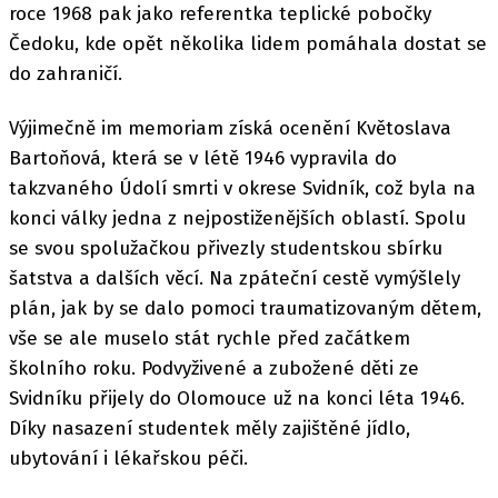
roce 1968 pak jako referentka teplické pobočky
Čedoku, kde opět několika lidem pomáhala dostat se
do zahraničí.
Výjimečně im memoriam získá ocenění Květoslava
Bartoňová, která se v létě 1946 vypravila do
takzvaného Údolí smrti v okrese Svidník, což byla na
konci války jedna z nejpostiženějších oblastí. Spolu
se svou spolužačkou přivezly studentskou sbírku
šatstva a dalších věcí. Na zpáteční cestě vymýšlely
plán, jak by se dalo pomoci traumatizovaným dětem,
vše se ale muselo stát rychle před začátkem
školního roku. Podvyživené a zubožené děti ze
Svidníku přijely do Olomouce už na konci léta 1946.
Díky nasazení studentek měly zajištěné jídlo,
ubytování i lékařskou péči.