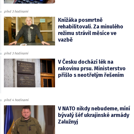
před 3 hodinami
Knížáka posmrtně
rehabilitovali. Za minulého
režimu strávil měsíce ve
vazbě
před 3 hodinami
V Česku dochází lék na
rakovinu prsu. Ministerstvo
přišlo s neotřelým řešením
před 4 hodinami
V NATO nikdy nebudeme, míní
bývalý šéf ukrajinské armády
Zalužnyj