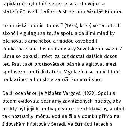
lapidárně: bylo hůř, seberte se a chovejte se
statečně," uvedl ředitel Post Bellum Mikuláš Kroupa.
Cenu získá Leonid Dohovič (1935), který ve 14 letech
skončil v gulagu za to, že spolu s dalšími mladíky
plánoval s americkou armádou osvobodit
Podkarpatskou Rus od nadvlády Sovětského svazu. Z
lágru se pokusil utéct, za což dostal dalších deset
let. Psal také protisovětské básně a agitoval mezi
spoluvězni proti diktatuře. V gulazích se naučil hrát
na klarinet a housle a založil komorní sbor.
Další oceněnou je Alžběta Vargová (1929). Spolu s
otcem evidovala seznamy zavražděných nacisty, aby
mohly být jejich hroby po válce identifikovány, a oběti
tak neztratily jména. Rodina žila v domku přímo na
židovském hřbitově v Seredi. Ve čtrnácti letech s