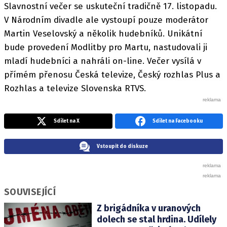
Slavnostní večer se uskuteční tradičně 17. listopadu.
V Národním divadle ale vystoupí pouze moderátor
Martin Veselovský a několik hudebníků. Unikátní
bude provedení Modlitby pro Martu, nastudovali ji
mladí hudebníci a nahráli on-line. Večer vysílá v
přímém přenosu Česká televize, Český rozhlas Plus a
Rozhlas a televize Slovenska RTVS.
Sdílet na X
Sdílet na Facebooku
Vstoupit do diskuze
SOUVISEJÍCÍ
Z brigádníka v uranových
dolech se stal hrdina. Udílely