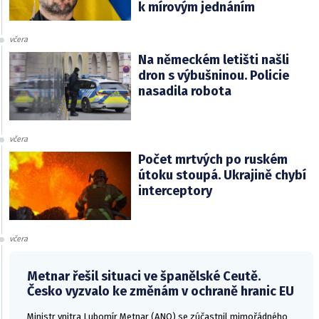
k mírovým jednáním
včera
Na německém letišti našli
dron s výbušninou. Policie
nasadila robota
včera
Počet mrtvých po ruském
útoku stoupá. Ukrajině chybí
interceptory
včera
Metnar řešil situaci ve španělské Ceutě.
Česko vyzvalo ke změnám v ochraně hranic EU
Ministr vnitra Lubomír Metnar (ANO) se zúčastnil mimořádného