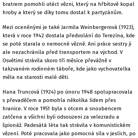
bratrem pomohli utéct vězni, který na hřbitově kopal
hroby a který se díky tomu dostal k partyzánům.
Mezi oceněnými je také Jarmila Weinbergerová (1923),
která v roce 1942 dostala předvolání do Terezína, kde
se poté starala o nemocné vězně. Ani práce sestry ji
ale nezachránila před transportem na východ. V
Osvětimi strávila skoro tři měsíce převážně v
takzvaném rodinném táboře, kde jako vychovatelka
měla na starosti malé děti.
Hana Truncová (1924) po únoru 1948 spolupracovala
s převaděčem a pomohla několika lidem přes
hranice. V roce 1951 byla s otcem a snoubencem
zatčena a všichni byli odsouzeni za velezradu a
špionáž. Padesátá léta tak strávila v komunistickém
vězení. Poté pracovala jako pomocná síla v jeslích, po