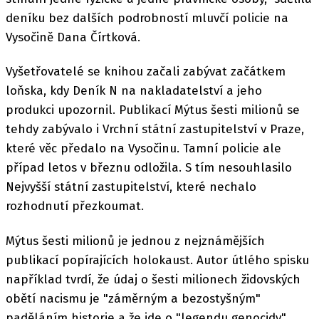
deníku bez dalších podrobností mluvčí policie na
Vysočině Dana Čírtková.
Vyšetřovatelé se knihou začali zabývat začátkem
loňska, kdy Deník N na nakladatelství a jeho
produkci upozornil. Publikací Mýtus šesti milionů se
tehdy zabývalo i Vrchní státní zastupitelství v Praze,
které věc předalo na Vysočinu. Tamní policie ale
případ letos v březnu odložila. S tím nesouhlasilo
Nejvyšší státní zastupitelství, které nechalo
rozhodnutí přezkoumat.
Mýtus šesti milionů je jednou z nejznámějších
publikací popírajících holokaust. Autor útlého spisku
například tvrdí, že údaj o šesti milionech židovských
obětí nacismu je "záměrným a bezostyšným"
paděláním historie a že jde o "legendu genocidy".