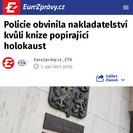
MEN
Policie obvinila nakladatelství
kvůli knize popírající
holokaust
EuroZprávy.cz
,
ČTK
1. září 2021 20:50
Sdílet
článek