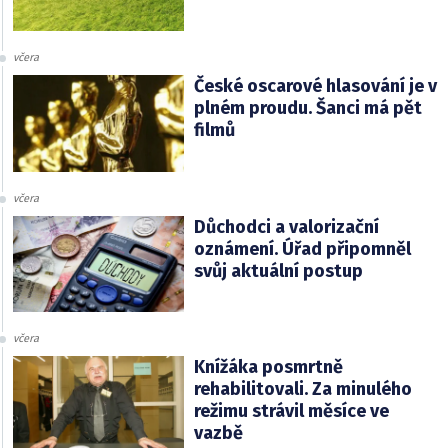
včera
České oscarové hlasování je v
plném proudu. Šanci má pět
filmů
včera
Důchodci a valorizační
oznámení. Úřad připomněl
svůj aktuální postup
včera
Knížáka posmrtně
rehabilitovali. Za minulého
režimu strávil měsíce ve
vazbě