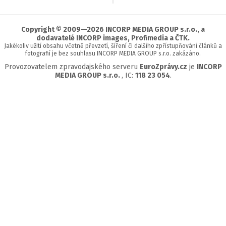
na
začátek
stránky
Copyright © 2009—2026 INCORP MEDIA GROUP s.r.o., a
dodavatelé INCORP images, Profimedia a ČTK.
Jakékoliv užití obsahu včetně převzetí, šíření či dalšího zpřístupňování článků a
fotografií je bez souhlasu INCORP MEDIA GROUP s.r.o. zakázáno.
Provozovatelem zpravodajského serveru
EuroZprávy.cz
je
INCORP
MEDIA GROUP s.r.o.
, IC:
118 23 054
.