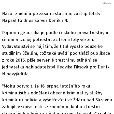
Názor změnila po zásahu státního zastupitelství.
Napsal to dnes server Deníku N.
Popírání genocidia je podle českého práva trestným
činem a lze jej potrestat až třemi lety vězení.
Vydavatelství se hájí tím, že titul vydalo pouze ke
studijním účelům, což také uvádí pod tiráží publikace
z roku 2016, píše server. K trestnímu stíhání se
jednatelka nakladatelství Hedvika Fiksová pro Deník
N nevyjádřila.
"Mohu potvrdit, že 16. srpna letošního roku
kriminalisté z oddělení obecné kriminality služby
kriminální policie a vyšetřování ve Žďáru nad Sázavou
zahájili v souvislosti se zmíněnou knihou trestní
stíhání jedné fyzické a jedné právnické osoby," sdělila