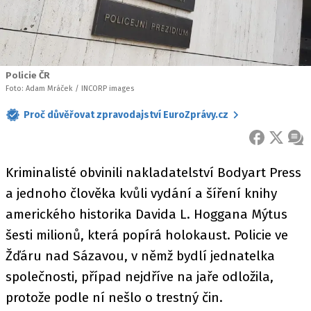
Policie ČR
Foto: Adam Mráček / INCORP images
Proč důvěřovat zpravodajství EuroZprávy.cz
FACEBOOK
X
ZPR
Kriminalisté obvinili nakladatelství Bodyart Press
a jednoho člověka kvůli vydání a šíření knihy
amerického historika Davida L. Hoggana Mýtus
šesti milionů, která popírá holokaust. Policie ve
Žďáru nad Sázavou, v němž bydlí jednatelka
společnosti, případ nejdříve na jaře odložila,
protože podle ní nešlo o trestný čin.