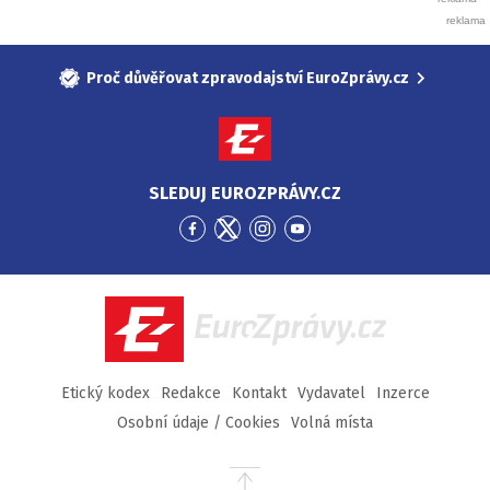
Proč důvěřovat zpravodajství EuroZprávy.cz
SLEDUJ EUROZPRÁVY.CZ
Přejít
Přejít
Přejít
Přejít
na
na
na
na
Facebook
Twitter
Instagram
YouTube
EuroZprávy.cz
Etický kodex
Redakce
Kontakt
Vydavatel
Inzerce
Osobní údaje / Cookies
Volná místa
Přejít