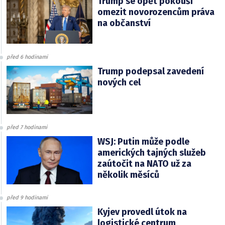
Trump se opět pokouší
omezit novorozencům práva
na občanství
před 6 hodinami
Trump podepsal zavedení
nových cel
před 7 hodinami
WSJ: Putin může podle
amerických tajných služeb
zaútočit na NATO už za
několik měsíců
před 9 hodinami
Kyjev provedl útok na
logistické centrum