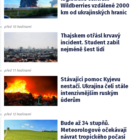
Wildberries vzdálené 2000
km od ukrajinských hranic
před 10 hodinami
Thajskem otřásl krvavý
incident. Student zabil
nejméně šest lidí
před 11 hodinami
Stávající pomoc Kyjevu
nestačí. Ukrajina čelí stále
intenzivnějším ruským
úderům
před 12 hodinami
Bude až 34 stupňů.
Meteorologové očekávají
návrat tropického počasí