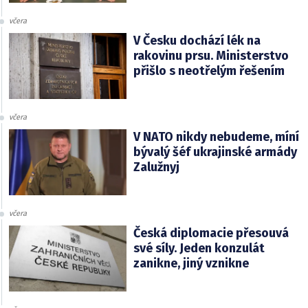
včera
V Česku dochází lék na
rakovinu prsu. Ministerstvo
přišlo s neotřelým řešením
včera
V NATO nikdy nebudeme, míní
bývalý šéf ukrajinské armády
Zalužnyj
včera
Česká diplomacie přesouvá
své síly. Jeden konzulát
zanikne, jiný vznikne