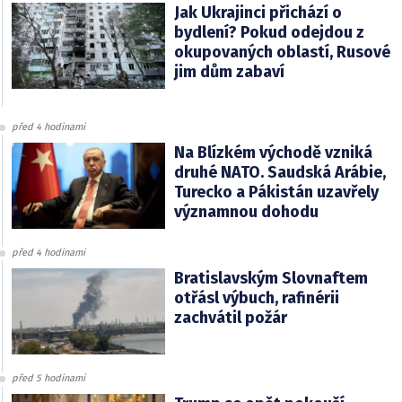
Jak Ukrajinci přichází o
bydlení? Pokud odejdou z
okupovaných oblastí, Rusové
jim dům zabaví
před 4 hodinami
Na Blízkém východě vzniká
druhé NATO. Saudská Arábie,
Turecko a Pákistán uzavřely
významnou dohodu
před 4 hodinami
Bratislavským Slovnaftem
otřásl výbuch, rafinérii
zachvátil požár
před 5 hodinami