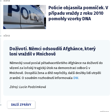
včera
Policie objasnila pomníček. V
případu vraždy z roku 2010
pomohly vzorky DNA
včera
Doživotí. Němci odsoudili Afghánce, který
loni vraždil v Mnichově
Německý soud poslal pětadvacetiletého Afghánce na doživotí do
vězení za loňský tragický útok na demonstraci odborů v
Mnichově. Dospělá žena a dítě nepřežily, další desítky lidí utrpěli
zranění. O soudním rozhodnutí informovala
DW
.
Zdroj: Lucie Podzimková
DALŠÍ ZPRÁVY