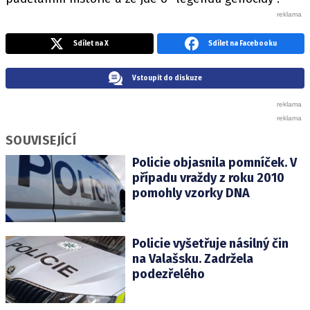
Sdílet na X
Sdílet na Facebooku
Vstoupit do diskuze
SOUVISEJÍCÍ
Policie objasnila pomníček. V
případu vraždy z roku 2010
pomohly vzorky DNA
Policie vyšetřuje násilný čin
na Valašsku. Zadržela
podezřelého