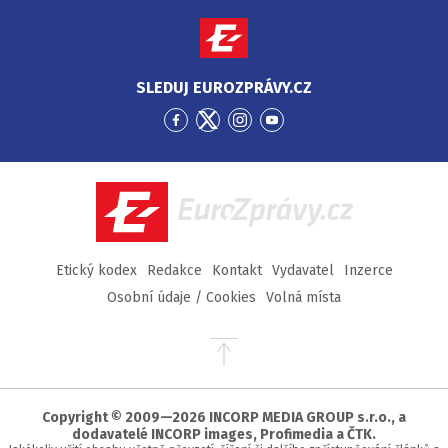
SLEDUJ EUROZPRÁVY.CZ
Přejít
Přejít
Přejít
Přejít
na
na
na
na
Facebook
Twitter
Instagram
YouTube
EuroZprávy.cz
Etický kodex
Redakce
Kontakt
Vydavatel
Inzerce
Osobní údaje / Cookies
Volná místa
Přejít
na
začátek
stránky
Copyright © 2009—2026 INCORP MEDIA GROUP s.r.o., a
dodavatelé INCORP images, Profimedia a ČTK.