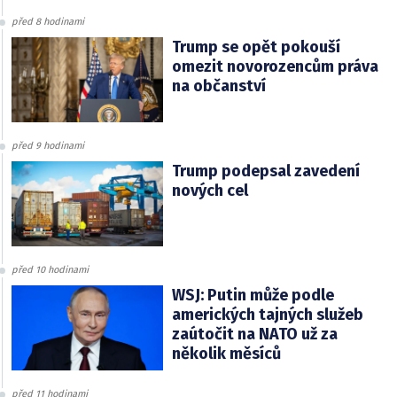
před 8 hodinami
Trump se opět pokouší
omezit novorozencům práva
na občanství
před 9 hodinami
Trump podepsal zavedení
nových cel
před 10 hodinami
WSJ: Putin může podle
amerických tajných služeb
zaútočit na NATO už za
několik měsíců
před 11 hodinami