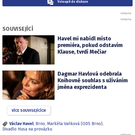
Vstoupit do diskuze
SOUVISEJÍCÍ
Havel mi nabídl místo
premiéra, pokud odstavím
Klause, tvrdí Mečiar
Dagmar Havlová odebrala
Knihovně souhlas s užíváním
jména exprezidenta
VÍCE SOUVISEJÍCÍCH
Václav Havel
,
Brno
,
Markéta Vaňková (ODS Brno)
,
Divadlo Husa na provázku