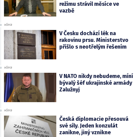
režimu strávil měsíce ve
vazbě
včera
V Česku dochází lék na
rakovinu prsu. Ministerstvo
přišlo s neotřelým řešením
včera
V NATO nikdy nebudeme, míní
bývalý šéf ukrajinské armády
Zalužnyj
včera
Česká diplomacie přesouvá
své síly. Jeden konzulát
zanikne, jiný vznikne