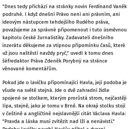
"Dnes tedy přichází na stránky novin Ferdinand Vaněk
podruhé. I když dnešní Právo není ani právním, ani
ideovým nástupcem tehdejšího Rudého práva,
považujeme za správné připomenout i tuto úsměvnou
kapitolu české žurnalistiky. Zadavateli dnešního
inzerátu děkujeme za vtipnou připomínku časů, které
už jsou naštěstí navždy pryč," uvedl k tomu dnes
šéfredaktor Práva Zdeněk Porybný na stránce
věnované komentářům.
Pokud jde o lavičku připomínající Havla, její podoba je
všude na světě stejná. Jde o dvě zahradní židle
spojené se stolkem, kterým prorůstá strom, nejčastěji
lípa, stejně, jako je tomu v Brně. Na okraji stolku stojí
v češtině a angličtině nejslavnější citát Václava Havla:
"Pravda a láska musí zvítězit nad lží a nenávistí."