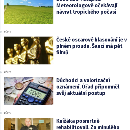
Meteorologové očekávají
návrat tropického počasí
včera
České oscarové hlasování je v
plném proudu. Šanci má pět
filmů
včera
Důchodci a valorizační
oznámení. Úřad připomněl
svůj aktuální postup
včera
Knížáka posmrtně
rehabilitovali. Za minulého