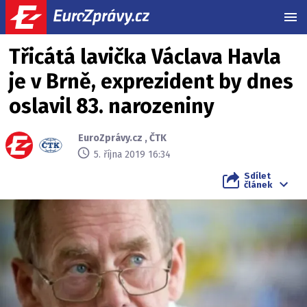
MEN
Třicátá lavička Václava Havla
je v Brně, exprezident by dnes
oslavil 83. narozeniny
EuroZprávy.cz
,
ČTK
5. října 2019 16:34
Sdílet
článek