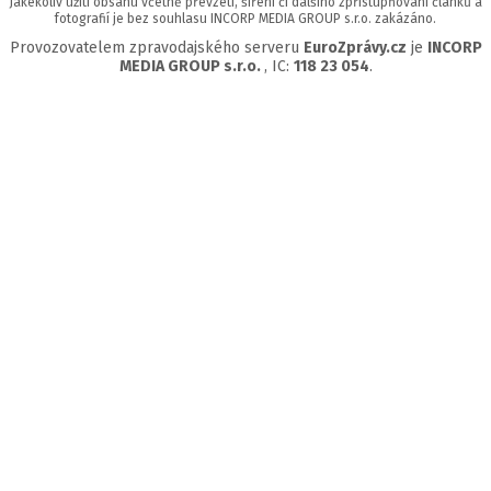
Jakékoliv užití obsahu včetně převzetí, šíření či dalšího zpřístupňování článků a
fotografií je bez souhlasu INCORP MEDIA GROUP s.r.o. zakázáno.
Provozovatelem zpravodajského serveru
EuroZprávy.cz
je
INCORP
MEDIA GROUP s.r.o.
, IC:
118 23 054
.