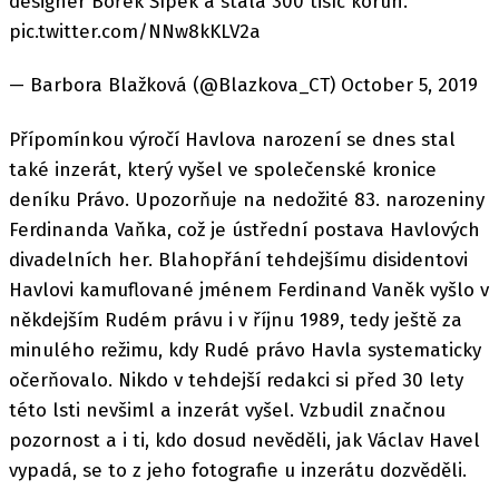
designér Bořek Šípek a stala 300 tisíc korun.
pic.twitter.com/NNw8kKLV2a
— Barbora Blažková (@Blazkova_CT) October 5, 2019
Přípomínkou výročí Havlova narození se dnes stal
také inzerát, který vyšel ve společenské kronice
deníku Právo. Upozorňuje na nedožité 83. narozeniny
Ferdinanda Vaňka, což je ústřední postava Havlových
divadelních her. Blahopřání tehdejšímu disidentovi
Havlovi kamuflované jménem Ferdinand Vaněk vyšlo v
někdejším Rudém právu i v říjnu 1989, tedy ještě za
minulého režimu, kdy Rudé právo Havla systematicky
očerňovalo. Nikdo v tehdejší redakci si před 30 lety
této lsti nevšiml a inzerát vyšel. Vzbudil značnou
pozornost a i ti, kdo dosud nevěděli, jak Václav Havel
vypadá, se to z jeho fotografie u inzerátu dozvěděli.