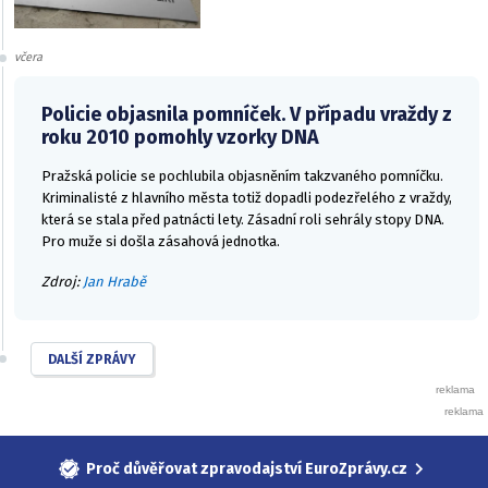
včera
Policie objasnila pomníček. V případu vraždy z
roku 2010 pomohly vzorky DNA
Pražská policie se pochlubila objasněním takzvaného pomníčku.
Kriminalisté z hlavního města totiž dopadli podezřelého z vraždy,
která se stala před patnácti lety. Zásadní roli sehrály stopy DNA.
Pro muže si došla zásahová jednotka.
Zdroj:
Jan Hrabě
DALŠÍ ZPRÁVY
Proč důvěřovat zpravodajství EuroZprávy.cz