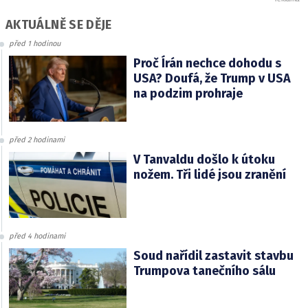
AKTUÁLNĚ SE DĚJE
před 1 hodinou
Proč Írán nechce dohodu s
USA? Doufá, že Trump v USA
na podzim prohraje
před 2 hodinami
V Tanvaldu došlo k útoku
nožem. Tři lidé jsou zranění
před 4 hodinami
Soud nařídil zastavit stavbu
Trumpova tanečního sálu