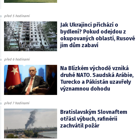
před 5 hodinami
Jak Ukrajinci přichází o
bydlení? Pokud odejdou z
okupovaných oblastí, Rusové
jim dům zabaví
před 6 hodinami
Na Blízkém východě vzniká
druhé NATO. Saudská Arábie,
Turecko a Pákistán uzavřely
významnou dohodu
před 7 hodinami
Bratislavským Slovnaftem
otřásl výbuch, rafinérii
zachvátil požár