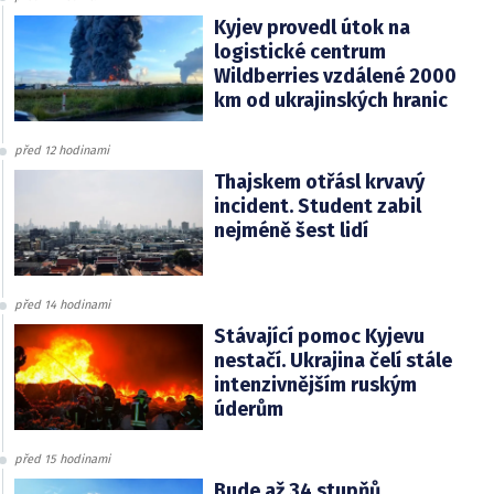
Kyjev provedl útok na
logistické centrum
Wildberries vzdálené 2000
km od ukrajinských hranic
před 12 hodinami
Thajskem otřásl krvavý
incident. Student zabil
nejméně šest lidí
před 14 hodinami
Stávající pomoc Kyjevu
nestačí. Ukrajina čelí stále
intenzivnějším ruským
úderům
před 15 hodinami
Bude až 34 stupňů.