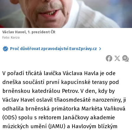
Václav Havel, 1. prezident ČR
Foto: Korzo
Proč důvěřovat zpravodajství EuroZprávy.cz
FACEBOOK
X
ZPR
V pořadí třicátá lavička Václava Havla je ode
dneška součástí první kapucínské terasy pod
brněnskou katedrálou Petrov. V den, kdy by
Václav Havel oslavil třiaosmdesáté narozeniny, ji
odhalila brněnská primátorka Markéta Vaňková
(ODS) spolu s rektorem Janáčkovy akademie
múzických umění (JAMU) a Havlovým blízkým