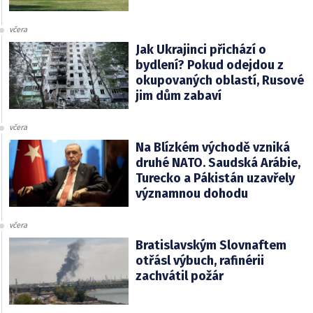
včera
Jak Ukrajinci přichází o
bydlení? Pokud odejdou z
okupovaných oblastí, Rusové
jim dům zabaví
včera
Na Blízkém východě vzniká
druhé NATO. Saudská Arábie,
Turecko a Pákistán uzavřely
významnou dohodu
včera
Bratislavským Slovnaftem
otřásl výbuch, rafinérii
zachvátil požár