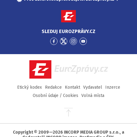
SLEDUJ EUROZPRÁVY.CZ
Přejít
Přejít
Přejít
Přejít
na
na
na
na
Facebook
Twitter
Instagram
YouTube
EuroZprávy.cz
Etický kodex
Redakce
Kontakt
Vydavatel
Inzerce
Osobní údaje / Cookies
Volná místa
Přejít
na
začátek
stránky
Copyright © 2009—2026 INCORP MEDIA GROUP s.r.o., a