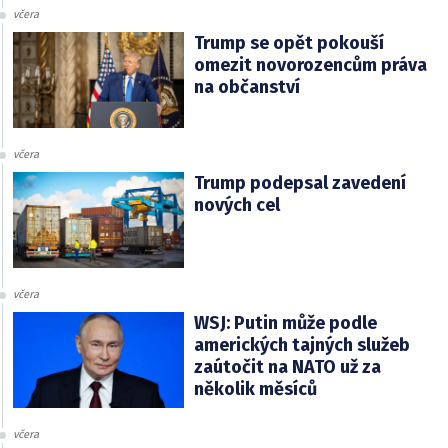
včera
Trump se opět pokouší
omezit novorozencům práva
na občanství
včera
Trump podepsal zavedení
nových cel
včera
WSJ: Putin může podle
amerických tajných služeb
zaútočit na NATO už za
několik měsíců
včera