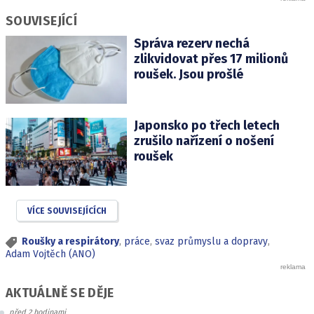
SOUVISEJÍCÍ
Správa rezerv nechá
zlikvidovat přes 17 milionů
roušek. Jsou prošlé
Japonsko po třech letech
zrušilo nařízení o nošení
roušek
VÍCE SOUVISEJÍCÍCH
Roušky a respirátory
,
práce
,
svaz průmyslu a dopravy
,
Adam Vojtěch (ANO)
AKTUÁLNĚ SE DĚJE
před 2 hodinami