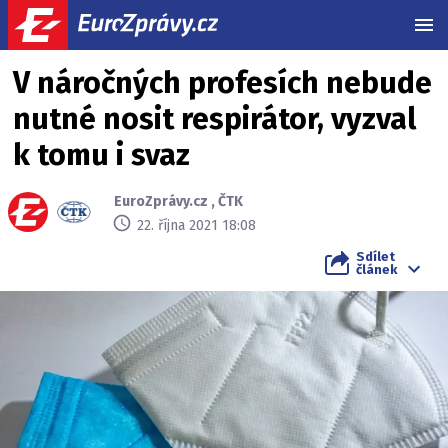
MEN
V náročných profesích nebude
nutné nosit respirátor, vyzval
k tomu i svaz
EuroZprávy.cz
,
ČTK
22. října 2021 18:08
Sdílet
článek