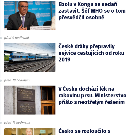
Ebolu v Kongu se nedaří
zastavit. Šéf WHO se o tom
přesvědčil osobně
před 9 hodinami
České dráhy přepravily
nejvíce cestujících od roku
2019
před 10 hodinami
V Česku dochází lék na
rakovinu prsu. Ministerstvo
přišlo s neotřelým řešením
před 11 hodinami
Česko se rozloučilo s