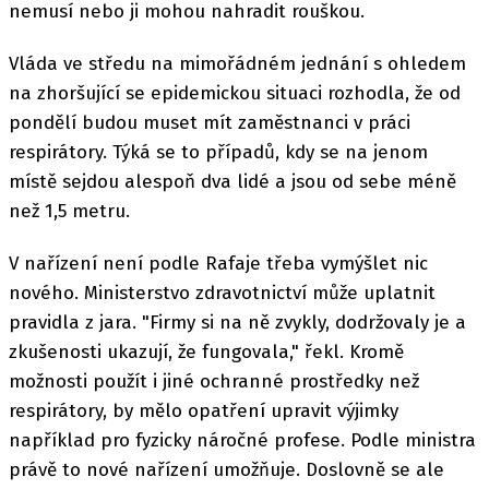
nemusí nebo ji mohou nahradit rouškou.
Vláda ve středu na mimořádném jednání s ohledem
na zhoršující se epidemickou situaci rozhodla, že od
pondělí budou muset mít zaměstnanci v práci
respirátory. Týká se to případů, kdy se na jenom
místě sejdou alespoň dva lidé a jsou od sebe méně
než 1,5 metru.
V nařízení není podle Rafaje třeba vymýšlet nic
nového. Ministerstvo zdravotnictví může uplatnit
pravidla z jara. "Firmy si na ně zvykly, dodržovaly je a
zkušenosti ukazují, že fungovala," řekl. Kromě
možnosti použít i jiné ochranné prostředky než
respirátory, by mělo opatření upravit výjimky
například pro fyzicky náročné profese. Podle ministra
právě to nové nařízení umožňuje. Doslovně se ale