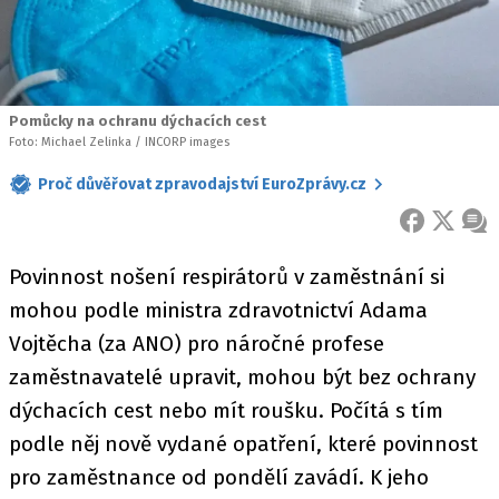
Pomůcky na ochranu dýchacích cest
Foto: Michael Zelinka / INCORP images
Proč důvěřovat zpravodajství EuroZprávy.cz
FACEBOOK
X
ZPR
Povinnost nošení respirátorů v zaměstnání si
mohou podle ministra zdravotnictví Adama
Vojtěcha (za ANO) pro náročné profese
zaměstnavatelé upravit, mohou být bez ochrany
dýchacích cest nebo mít roušku. Počítá s tím
podle něj nově vydané opatření, které povinnost
pro zaměstnance od pondělí zavádí. K jeho