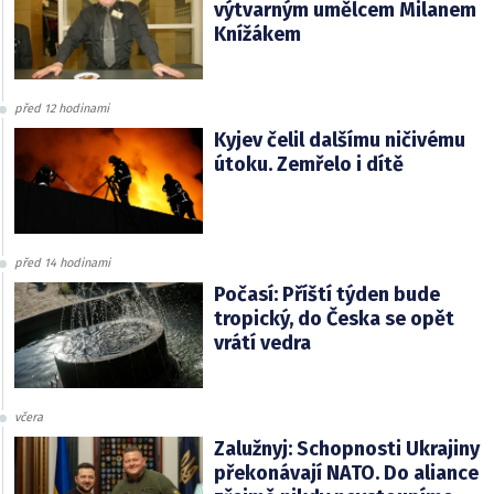
výtvarným umělcem Milanem
Knížákem
před 12 hodinami
Kyjev čelil dalšímu ničivému
útoku. Zemřelo i dítě
před 14 hodinami
Počasí: Příští týden bude
tropický, do Česka se opět
vrátí vedra
včera
Zalužnyj: Schopnosti Ukrajiny
překonávají NATO. Do aliance