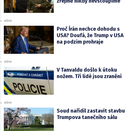
zřejmě nikdy nevstoupíme
včera
Proč Írán nechce dohodu s
USA? Doufá, že Trump v USA
na podzim prohraje
včera
V Tanvaldu došlo k útoku
nožem. Tři lidé jsou zranění
včera
Soud nařídil zastavit stavbu
Trumpova tanečního sálu