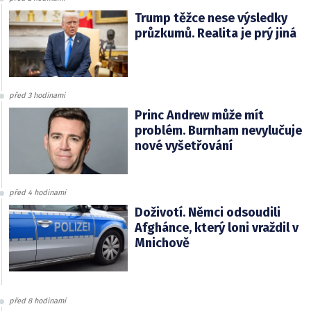
Trump těžce nese výsledky
průzkumů. Realita je prý jiná
před 3 hodinami
Princ Andrew může mít
problém. Burnham nevylučuje
nové vyšetřování
před 4 hodinami
Doživotí. Němci odsoudili
Afghánce, který loni vraždil v
Mnichově
před 8 hodinami