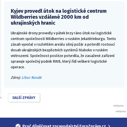
Kyjev provedl útok na logistické centrum
Wildberries vzdálené 2000 km od
ukrajinských hranic
Ukrajinské drony provedly v pátek brzy ráno útok na logistické
centrum společnosti Wildberries v ruském Jekatěrinburgu. Tento
zásah vyvolal v rozlehlém areálu silný požár a potvrdil rostoucí
dosah ukrajinských bezpilotních systémů hluboko v ruském
vnitrozemí. Společnost posléze potvrdila, že zasažené zařízení
spravuje společný podnik RWB, který řídí veškeré logistické
operace.
Zdroj:
Libor Novák
DALŠÍ ZPRÁVY
Proč důvěřovat zpravodajství EuroZprávy.cz