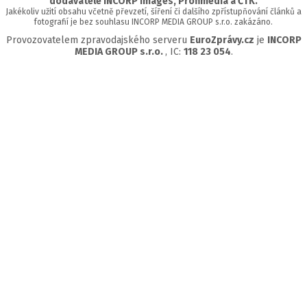
dodavatelé INCORP images, Profimedia a ČTK.
Jakékoliv užití obsahu včetně převzetí, šíření či dalšího zpřístupňování článků a
fotografií je bez souhlasu INCORP MEDIA GROUP s.r.o. zakázáno.
Provozovatelem zpravodajského serveru
EuroZprávy.cz
je
INCORP
MEDIA GROUP s.r.o.
, IC:
118 23 054
.