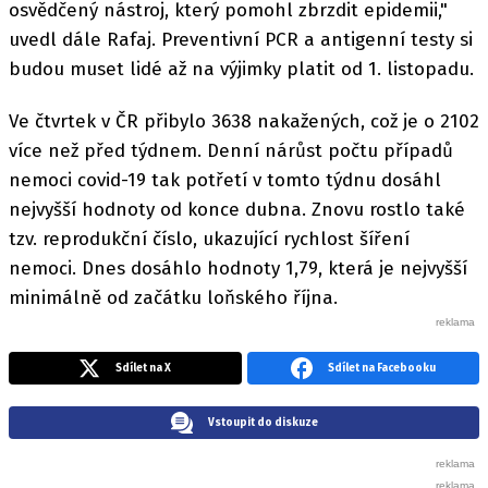
osvědčený nástroj, který pomohl zbrzdit epidemii,"
uvedl dále Rafaj. Preventivní PCR a antigenní testy si
budou muset lidé až na výjimky platit od 1. listopadu.
Ve čtvrtek v ČR přibylo 3638 nakažených, což je o 2102
více než před týdnem. Denní nárůst počtu případů
nemoci covid-19 tak potřetí v tomto týdnu dosáhl
nejvyšší hodnoty od konce dubna. Znovu rostlo také
tzv. reprodukční číslo, ukazující rychlost šíření
nemoci. Dnes dosáhlo hodnoty 1,79, která je nejvyšší
minimálně od začátku loňského října.
Sdílet na X
Sdílet na Facebooku
Vstoupit do diskuze