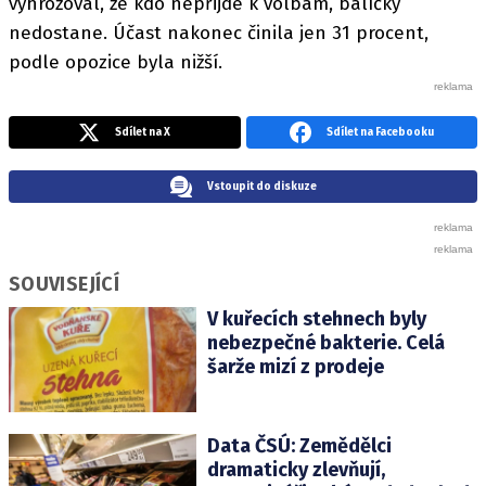
vyhrožoval, že kdo nepřijde k volbám, balíčky
nedostane. Účast nakonec činila jen 31 procent,
podle opozice byla nižší.
Sdílet na X
Sdílet na Facebooku
Vstoupit do diskuze
SOUVISEJÍCÍ
V kuřecích stehnech byly
nebezpečné bakterie. Celá
šarže mizí z prodeje
Data ČSÚ: Zemědělci
dramaticky zlevňují,