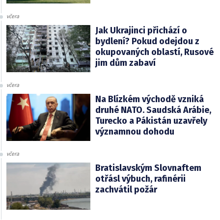
včera
Jak Ukrajinci přichází o
bydlení? Pokud odejdou z
okupovaných oblastí, Rusové
jim dům zabaví
včera
Na Blízkém východě vzniká
druhé NATO. Saudská Arábie,
Turecko a Pákistán uzavřely
významnou dohodu
včera
Bratislavským Slovnaftem
otřásl výbuch, rafinérii
zachvátil požár