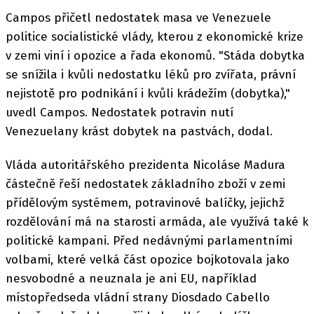
Campos přičetl nedostatek masa ve Venezuele
politice socialistické vlády, kterou z ekonomické krize
v zemi viní i opozice a řada ekonomů. "Stáda dobytka
se snížila i kvůli nedostatku léků pro zvířata, právní
nejistotě pro podnikání i kvůli krádežím (dobytka),"
uvedl Campos. Nedostatek potravin nutí
Venezuelany krást dobytek na pastvách, dodal.
Vláda autoritářského prezidenta Nicoláse Madura
částečně řeší nedostatek základního zboží v zemi
přídělovým systémem, potravinové balíčky, jejichž
rozdělování má na starosti armáda, ale využívá také k
politické kampani. Před nedávnými parlamentními
volbami, které velká část opozice bojkotovala jako
nesvobodné a neuznala je ani EU, například
místopředseda vládní strany Diosdado Cabello