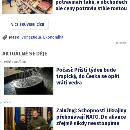
potravináři také, v obchodech
ale ceny potravin stále rostou
VÍCE SOUVISEJÍCÍCH
Maso
,
Venezuela
,
Ekonomika
AKTUÁLNĚ SE DĚJE
před 1 hodinou
Počasí: Příští týden bude
tropický, do Česka se opět
vrátí vedra
včera
Zalužnyj: Schopnosti Ukrajiny
překonávají NATO. Do aliance
zřejmě nikdy nevstoupíme