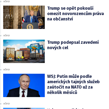
včera
Trump se opět pokouší
omezit novorozencům práva
na občanství
včera
Trump podepsal zavedení
nových cel
včera
WSJ: Putin může podle
amerických tajných služeb
zaútočit na NATO už za
několik měsíců
včera