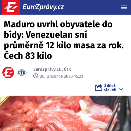
MEN
Maduro uvrhl obyvatele do
bídy: Venezuelan sní
průměrně 12 kilo masa za rok.
Čech 83 kilo
EuroZprávy.cz
,
ČTK
26. prosince 2020 15:23
Sdílet
článek