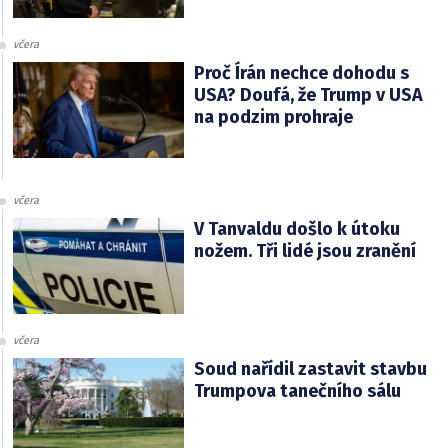
včera
Proč Írán nechce dohodu s
USA? Doufá, že Trump v USA
na podzim prohraje
včera
V Tanvaldu došlo k útoku
nožem. Tři lidé jsou zranění
včera
Soud nařídil zastavit stavbu
Trumpova tanečního sálu