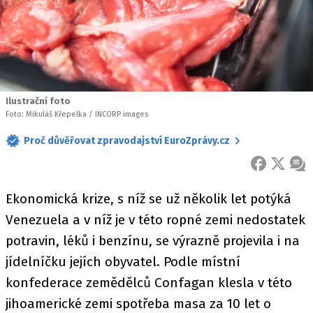
Ilustrační foto
Foto: Mikuláš Křepelka / INCORP images
Proč důvěřovat zpravodajství EuroZprávy.cz
FACEBOOK
X
ZPR
Ekonomická krize, s níž se už několik let potýká
Venezuela a v níž je v této ropné zemi nedostatek
potravin, léků i benzínu, se výrazně projevila i na
jídelníčku jejích obyvatel. Podle místní
konfederace zemědělců Confagan klesla v této
jihoamerické zemi spotřeba masa za 10 let o