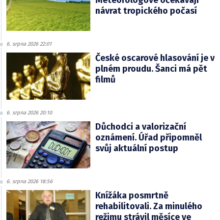
Meteorologové očekávají
návrat tropického počasí
6. srpna 2026 22:01
České oscarové hlasování je v
plném proudu. Šanci má pět
filmů
6. srpna 2026 20:10
Důchodci a valorizační
oznámení. Úřad připomněl
svůj aktuální postup
6. srpna 2026 18:56
Knížáka posmrtně
rehabilitovali. Za minulého
režimu strávil měsíce ve