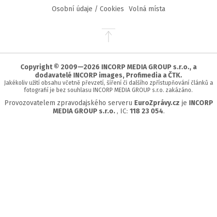
Osobní údaje / Cookies
Volná místa
Přejít
na
začátek
stránky
Copyright © 2009—2026 INCORP MEDIA GROUP s.r.o., a
dodavatelé INCORP images, Profimedia a ČTK.
Jakékoliv užití obsahu včetně převzetí, šíření či dalšího zpřístupňování článků a
fotografií je bez souhlasu INCORP MEDIA GROUP s.r.o. zakázáno.
Provozovatelem zpravodajského serveru
EuroZprávy.cz
je
INCORP
MEDIA GROUP s.r.o.
, IC:
118 23 054
.