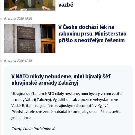
vazbě
6. srpna 2026 18:03
V Česku dochází lék na
rakovinu prsu. Ministerstvo
přišlo s neotřelým řešením
6. srpna 2026 17:18
V NATO nikdy nebudeme, míní bývalý šéf
ukrajinské armády Zalužnyj
Ukrajina se členem NATO nikdy nestane, míní bývalý vrchní velitel
armády Valerij Zalužnyj. Vyjádřil se tak z pozice velvyslance ve
Velké Británii na jednání ukrajinských diplomatů v Kyjevě.
Představitele své země nabádal k tomu, aby se snažila uzavřít
jiné aliance.
Zdroj: Lucie Podzimková