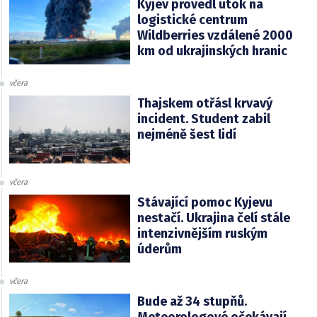
Kyjev provedl útok na
logistické centrum
Wildberries vzdálené 2000
km od ukrajinských hranic
včera
Thajskem otřásl krvavý
incident. Student zabil
nejméně šest lidí
včera
Stávající pomoc Kyjevu
nestačí. Ukrajina čelí stále
intenzivnějším ruským
úderům
včera
Bude až 34 stupňů.