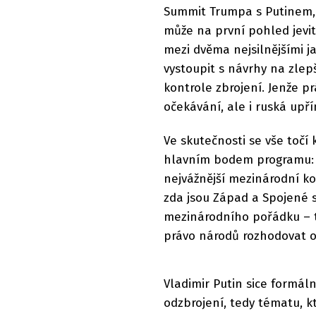
Summit Trumpa s Putinem, k
může na první pohled jevit
mezi dvěma nejsilnějšími 
vystoupit s návrhy na zle
kontrole zbrojení. Jenže p
očekávání, ale i ruská upř
Ve skutečnosti se vše točí 
hlavním bodem programu: U
nejvážnější mezinárodní kon
zda jsou Západ a Spojené s
mezinárodního pořádku – t
právo národů rozhodovat o
Vladimir Putin sice formá
odzbrojení, tedy tématu, 