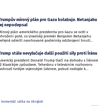
Trumpův mírový plán pro Gazu kolabuje. Netanjahu
jej nepodepsal
Mírový plán amerického prezidenta pro Gazu se ocitl v
ohrožení poté, co izraelský premiér Benjamin Netanjahu
veřejně odmítl navrhované podmínky odzbrojení hnutí
Hamás. Zatímco šéf Bílého domu dříve tvrdil, že Izrael je s
předběžnou dohodou spokojen, izraelská vláda dala jasně
Trump stále nevylučuje další použití síly proti Íránu
najevo, že finální text nepodepsala.
Americký prezident Donald Trump tlačí na dohodu s Íránem
již klasickým způsobem. Teheránu v televizním rozhovoru
pohrozil tvrdým vojenským úderem, pokud nedojde k
otevření Hormuzského průlivu.
,
komentář
,
válka na Ukrajině