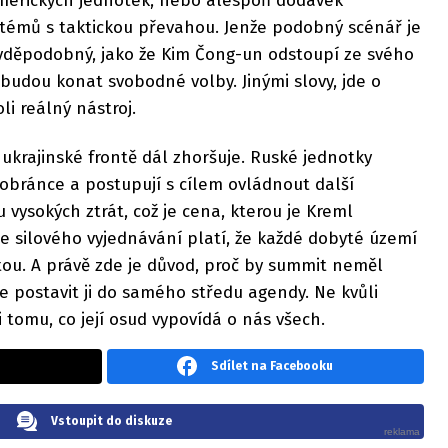
merických jednotek, nebo alespoň dodávek
stémů s taktickou převahou. Jenže podobný scénář je
děpodobný, jako že Kim Čong-un odstoupí ze svého
 budou konat svobodné volby. Jinými slovy, jde o
i reálný nástroj.
 ukrajinské frontě dál zhoršuje. Ruské jednotky
 obránce a postupují s cílem ovládnout další
u vysokých ztrát, což je cena, kterou je Kreml
ice silového vyjednávání platí, že každé dobyté území
tou. A právě zde je důvod, proč by summit neměl
le postavit ji do samého středu agendy. Ne kvůli
 tomu, co její osud vypovídá o nás všech.
Sdílet na Facebooku
Vstoupit do diskuze