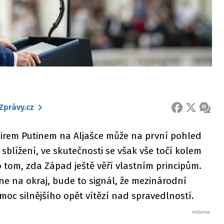
Zprávy.cz
FACEBOOK
X
ZPRÁ
rem Putinem na Aljašce může na první pohled
sblížení, ve skutečnosti se však vše točí kolem
o tom, zda Západ ještě věří vlastním principům.
e na okraj, bude to signál, že mezinárodní
moc silnějšího opět vítězí nad spravedlností.