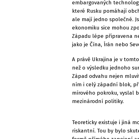
embargovaných technologií
které Rusku pomáhají obch
ale mají jedno společné. 
ekonomiku sice mohou zpoma
Západu lépe připravena než
jako je Čína, Írán nebo Sev
A právě Ukrajina je v tom
než o výsledku jednoho sum
Západ odvahu nejen mluvit 
ním i celý západní blok, př
mírového pokroku, vyslal by
mezinárodní politiky.
Teoreticky existuje i jiná 
riskantní. Tou by bylo sku