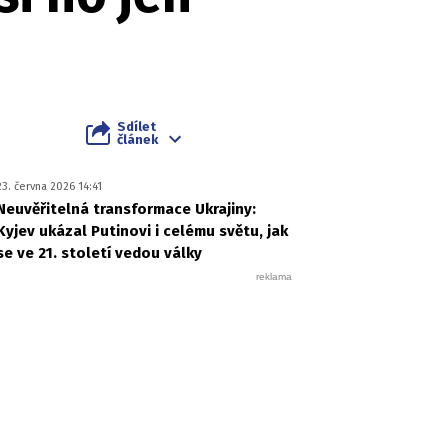
Sdílet
článek
23. června 2026 14:41
Neuvěřitelná transformace Ukrajiny:
Kyjev ukázal Putinovi i celému světu, jak
se ve 21. století vedou války