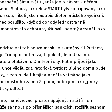
ezpečnějšímu světu. Jenže jde o návrat k něčemu,
šeno. Smlouvy jako New START byly koncipovány jako
o řádu, nikoli jako nástroje diplomatického vydírání.
mec porušilo, když od dohody jednostranně
monstrovalo ochotu využít svůj jaderný arzenál jako
dzbrojení tak pouze maskuje skutečný cíl Putinovy
o je Trump ochoten zajít, pokud jde o Ukrajinu.
le o oťukávání. O měření síly. Putin přijíždí jako
r. Chce vědět, zda rétorická tvrdost Bílého domu bude
ky, a zda bude Ukrajina nadále vnímána jako
pečnostního zájmu Západu, nebo jen jako „proxy
ticky odložit.
eno, manévrovací prostor Spojených států není
e sáhnout po přísnějších sankcích, rozšířit seznam