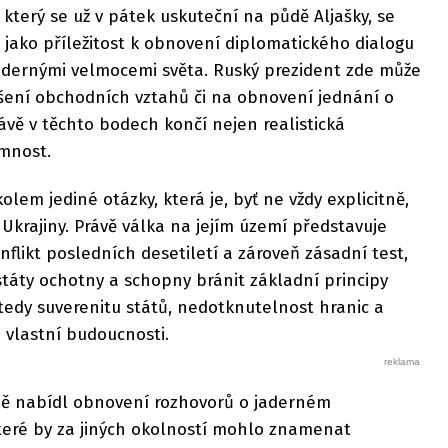
terý se už v pátek uskuteční na půdě Aljašky, se
 jako příležitost k obnovení diplomatického dialogu
jadernými velmocemi světa. Ruský prezident zde může
pšení obchodních vztahů či na obnovení jednání o
rávě v těchto bodech končí nejen realistická
ímnost.
kolem jediné otázky, která je, byť ne vždy explicitně,
krajiny. Právě válka na jejím území představuje
flikt posledních desetiletí a zároveň zásadní test,
táty ochotny a schopny bránit základní principy
edy suverenitu států, nedotknutelnost hranic a
 vlastní budoucnosti.
lně nabídl obnovení rozhovorů o jaderném
které by za jiných okolností mohlo znamenat