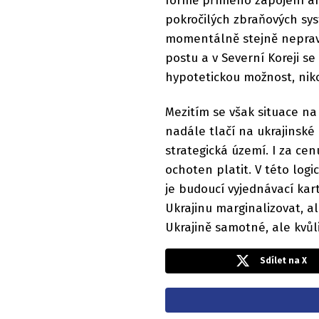
formě přímého zapojení a
pokročilých zbraňových sy
momentálně stejně neprav
postu a v Severní Koreji se
hypotetickou možnost, nikol
Mezitím se však situace na
nadále tlačí na ukrajinské
strategická území. I za cen
ochoten platit. V této log
je budoucí vyjednávací kar
Ukrajinu marginalizovat, a
Ukrajině samotné, ale kvůli
Sdílet na X