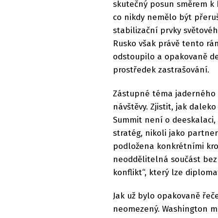
skutečný posun směrem k b
co nikdy nemělo být přeru
stabilizační prvky světovéh
Rusko však právě tento rá
odstoupilo a opakovaně de
prostředek zastrašování.
Zástupné téma jaderného o
návštěvy. Zjistit, jak dalek
Summit není o deeskalaci, a
stratég, nikoli jako partne
podložena konkrétními kro
neoddělitelná součást bez
konflikt“, který lze diploma
Jak už bylo opakovaně řeč
neomezený. Washington můž