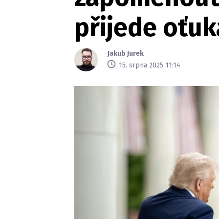
přijede oťuk
Jakub Jurek
15. srpna 2025 11:14