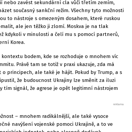
 nebo zavést sekundární cla vůči třetím zemím,
ázet současný sankční režim. Všechny tyto možnosti
Jsou to nástroje s omezeným dosahem, které ruskou
lit, ale jen těžko ji zlomí. Moskva je na tlak
 kdykoli v minulosti a čelí mu s pomocí partnerů,
erní Korea.
to kontextu bodem, kde se rozhoduje o mnohem víc
mitu. Právě tam se totiž v praxi ukazuje, zda má
o principech, ale také je hájit. Pokud by Trump, a s
ipustil, že budoucnost Ukrajiny lze směnit za iluzi
 tím signál, že agrese je opět legitimní nástrojem
možnost – mnohem radikálnější, ale také vysoce
tečné navýšení vojenské pomoci Ukrajině, a to ve