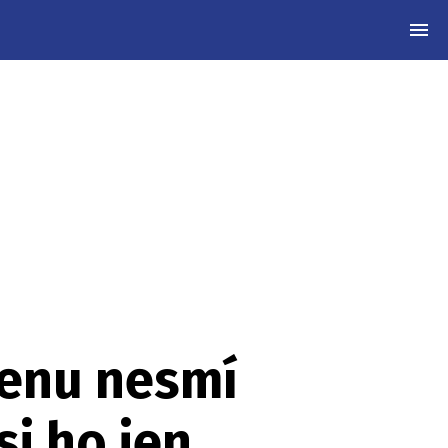
MEN
enu nesmí
si ho jen