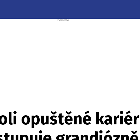
oli opuštěné kariér
stupuje grandiózně.