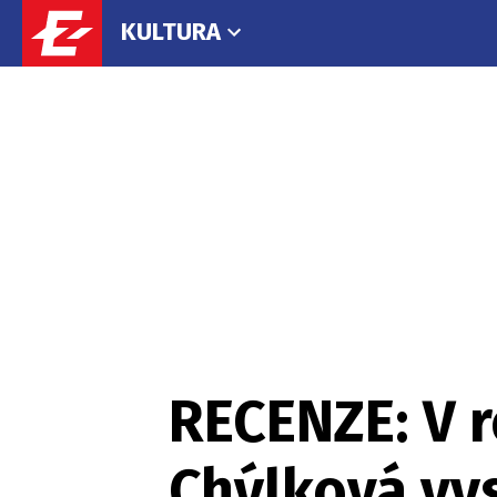
KULTURA
RECENZE: V r
Chýlková vy