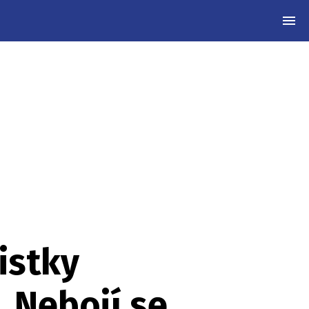
MEN
istky
 Nebojí se