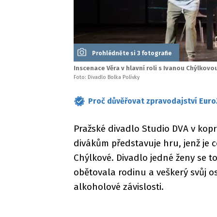
Prohlédněte si 3 fotografie
Inscenace Věra v hlavní roli s Ivanou Chýlkovo
Foto: Divadlo Bolka Polívky
Proč důvěřovat zpravodajství Euro
Pražské divadlo Studio DVA v kop
divákům představuje hru, jenž je
Chýlkové. Divadlo jedné ženy se to
obětovala rodinu a veškerý svůj os
alkoholové závislosti.