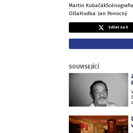
Martin KubačákScénografie:
OlšaHudba: Jan Ponocný
Sdílet na X
SOUVISEJÍCÍ