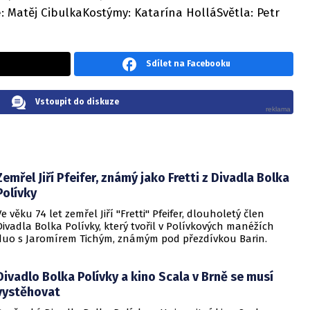
 Matěj CibulkaKostýmy: Katarína HolláSvětla: Petr
Sdílet na Facebooku
Vstoupit do diskuze
Zemřel Jiří Pfeifer, známý jako Fretti z Divadla Bolka
Polívky
Ve věku 74 let zemřel Jiří "Fretti" Pfeifer, dlouholetý člen
Divadla Bolka Polívky, který tvořil v Polívkových manéžích
duo s Jaromírem Tichým, známým pod přezdívkou Barin.
Divadlo Bolka Polívky a kino Scala v Brně se musí
vystěhovat