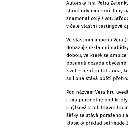
Autorská hra Petra Zelenk
standardy moderní doby na
znamenal celý život. Střed
v čele vlastní castingové 
Ve vlastním impériu Věra (
dohazuje reklamní nabídky
dobou, ve které se ambice 
posunuli dozadu obyčejné 
život – není to totiž ona,
se i ona stává obětí přehn
Pod názvem Vera hru uvedl
ji má pravidelně pod křídly 
Chýlková v roli hlavní hrd
šéfky se stává poraženou al
klasický příklad selfmade ž