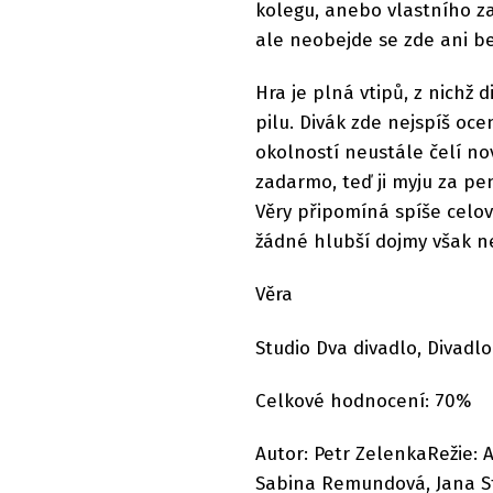
kolegu, anebo vlastního za
ale neobejde se zde ani be
Hra je plná vtipů, z nichž 
pilu. Divák zde nejspíš oce
okolností neustále čelí n
zadarmo, teď ji myju za pe
Věry připomíná spíše celov
žádné hlubší dojmy však 
Věra
Studio Dva divadlo, Divadlo
Celkové hodnocení: 70%
Autor: Petr ZelenkaRežie: A
Sabina Remundová, Jana Str