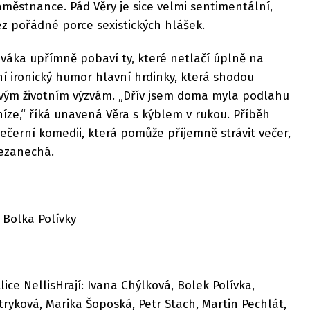
městnance. Pád Věry je sice velmi sentimentální,
z pořádné porce sexistických hlášek.
diváka upřímně pobaví ty, které netlačí úplně na
ní ironický humor hlavní hrdinky, která shodou
ovým životním výzvám. „Dřív jsem doma myla podlahu
níze,“ říká unavená Věra s kýblem v rukou. Příběh
ečerní komedii, která pomůže příjemně strávit večer,
nezanechá.
 Bolka Polívky
lice NellisHrají: Ivana Chýlková, Bolek Polívka,
yková, Marika Šoposká, Petr Stach, Martin Pechlát,