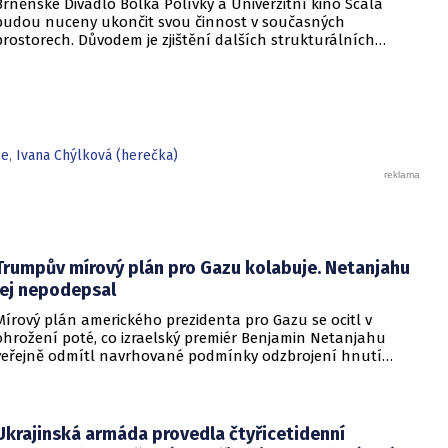
Brněnské Divadlo Bolka Polívky a Univerzitní kino Scala
budou nuceny ukončit svou činnost v současných
prostorech. Důvodem je zjištění dalších strukturálních
nedostatků, které zamezují bezpečnému využívání sálů.
Uvedlo to vedení města prostřednictvím tiskové zprávy,
kterou obdržel server EuroZprávy.cz.
ze
,
Ivana Chýlková (herečka)
Trumpův mírový plán pro Gazu kolabuje. Netanjahu
jej nepodepsal
Mírový plán amerického prezidenta pro Gazu se ocitl v
ohrožení poté, co izraelský premiér Benjamin Netanjahu
veřejně odmítl navrhované podmínky odzbrojení hnutí
Hamás. Zatímco šéf Bílého domu dříve tvrdil, že Izrael je s
předběžnou dohodou spokojen, izraelská vláda dala jasně
najevo, že finální text nepodepsala.
Ukrajinská armáda provedla čtyřicetidenní