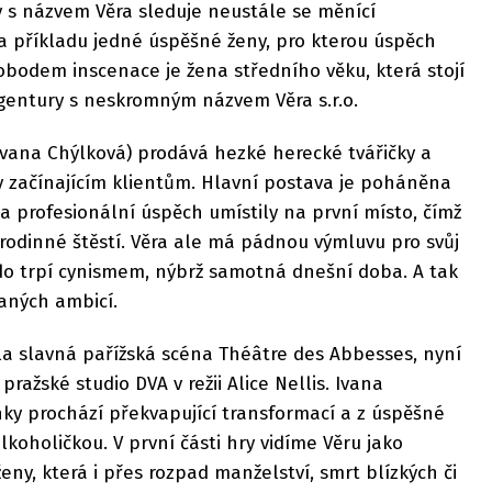
y s názvem Věra sleduje neustále se měnící
 příkladu jedné úspěšné ženy, pro kterou úspěch
obodem inscenace je žena středního věku, která stojí
agentury s neskromným názvem Věra s.r.o.
Ivana Chýlková) prodává hezké herecké tvářičky a
 začínajícím klientům. Hlavní postava je poháněna
a profesionální úspěch umístily na první místo, čímž
rodinné štěstí. Věra ale má pádnou výmluvu pro svůj
 kdo trpí cynismem, nýbrž samotná dnešní doba. A tak
aných ambicí.
a slavná pařížská scéna Théâtre des Abbesses, nyní
pražské studio DVA v režii Alice Nellis. Ivana
inky prochází překvapující transformací a z úspěšné
koholičkou. V první části hry vidíme Věru jako
eny, která i přes rozpad manželství, smrt blízkých či