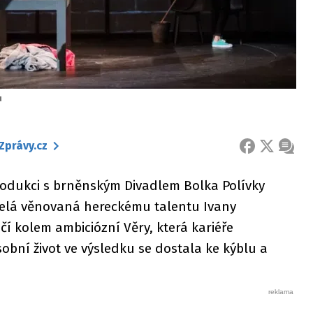
u
Zprávy.cz
FACEBOOK
X
ZPRÁ
rodukci s brněnským Divadlem Bolka Polívky
 celá věnovaná hereckému talentu Ivany
čí kolem ambiciózní Věry, která kariéře
obní život ve výsledku se dostala ke kýblu a