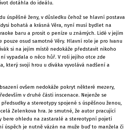
život dotáhla do ideálu.
du úspěšné ženy, v důsledku čehož se hlavní postava
dysi bohatá a krásná Věra, nyní musí bydlet na
araoke baru a prosit o peníze u známých. Lidé v jejím
u je pouze osud samotné Věry. Hlavní role je pro Ivanu
ivák si na jejím místě nedokáže představit nikoho
í vypadala o něco hůř. V roli jejího otce zde
a, který svojí hrou u diváka vyvolává nadšení a
obsazení ovšem nedokáže pokryt některé mezery,
především v druhé části inscenace. Nejenže se
é předsudky a stereotypy spojené s úspěšnou ženou,
celá Zelenkova hra. Je smutné, že autor pracující
bere ohledu na zastaralé a stereotypní pojetí
iérní úspěch je nutně vázán na muže buď to manžela či