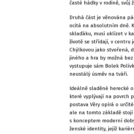
časté hádky v rodině, svůj 
Druhá část je věnována pá
ocitá na absolutním dně. K
sklaďáku, musí uklízet v k
životě se střídají, v centr
Chýlkovou jako stvořená, d
jiného a hra by možná bez n
vystupuje sám Bolek Polívk
neustálý úsměv na tváři.
Ideálně sladěné herecké 
které vyplývají na povrch 
postava Věry opírá o určit
ale na tomto základě stojí 
s konceptem moderní doby 
ženské identity, jejíž kar