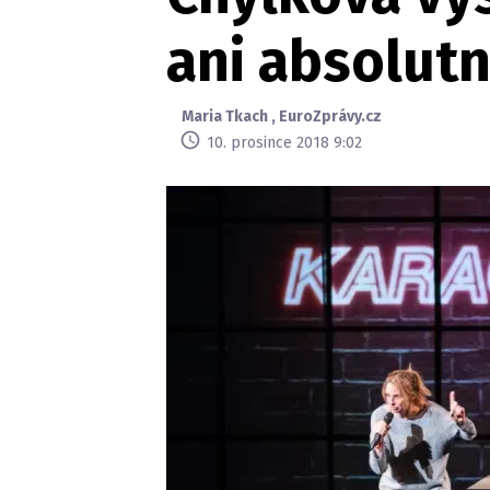
ani absolut
Maria Tkach
,
EuroZprávy.cz
10. prosince 2018 9:02