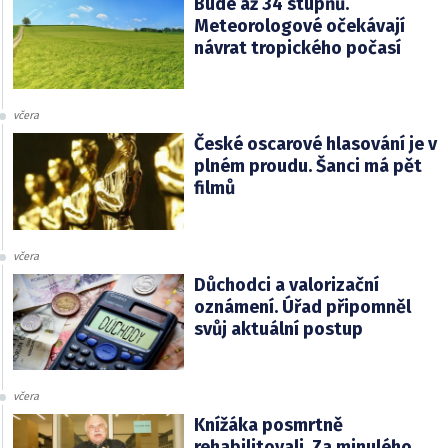
Bude až 34 stupňů.
Meteorologové očekávají
návrat tropického počasí
včera
České oscarové hlasování je v
plném proudu. Šanci má pět
filmů
včera
Důchodci a valorizační
oznámení. Úřad připomněl
svůj aktuální postup
včera
Knížáka posmrtně
rehabilitovali. Za minulého