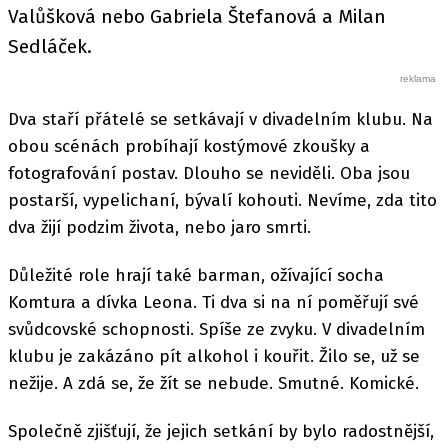
Valůšková nebo Gabriela Štefanová a Milan
Sedláček.
Dva staří přátelé se setkávají v divadelním klubu. Na
obou scénách probíhají kostýmové zkoušky a
fotografování postav. Dlouho se neviděli. Oba jsou
postarší, vypelichaní, bývalí kohouti. Nevíme, zda tito
dva žijí podzim života, nebo jaro smrti.
Důležité role hrají také barman, ožívající socha
Komtura a dívka Leona. Ti dva si na ní poměřují své
svůdcovské schopnosti. Spíše ze zvyku. V divadelním
klubu je zakázáno pít alkohol i kouřit. Žilo se, už se
nežije. A zdá se, že žít se nebude. Smutné. Komické.
Společně zjišťují, že jejich setkání by bylo radostnější,