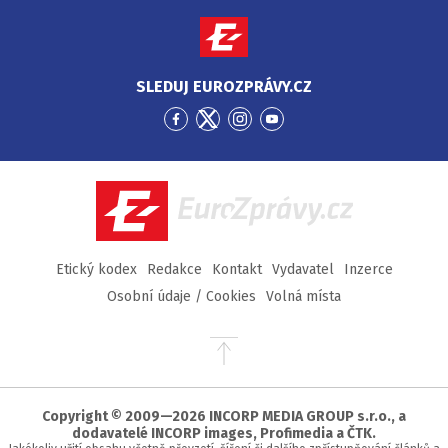
SLEDUJ EUROZPRÁVY.CZ
Přejít
Přejít
Přejít
Přejít
na
na
na
na
Facebook
Twitter
Instagram
YouTube
EuroZprávy.cz
Etický kodex
Redakce
Kontakt
Vydavatel
Inzerce
Osobní údaje / Cookies
Volná místa
Přejít
na
začátek
stránky
Copyright © 2009—2026 INCORP MEDIA GROUP s.r.o., a
dodavatelé INCORP images, Profimedia a ČTK.