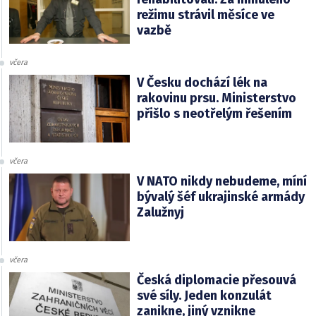
režimu strávil měsíce ve
vazbě
včera
V Česku dochází lék na
rakovinu prsu. Ministerstvo
přišlo s neotřelým řešením
včera
V NATO nikdy nebudeme, míní
bývalý šéf ukrajinské armády
Zalužnyj
včera
Česká diplomacie přesouvá
své síly. Jeden konzulát
zanikne, jiný vznikne