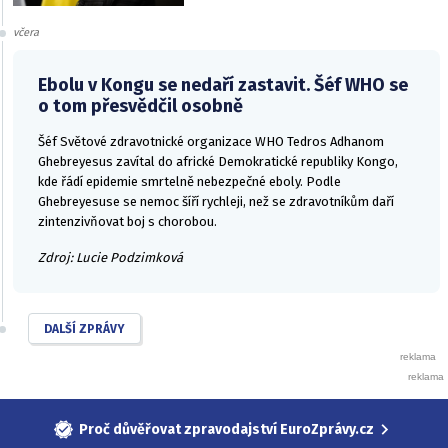
včera
Ebolu v Kongu se nedaří zastavit. Šéf WHO se
o tom přesvědčil osobně
Šéf Světové zdravotnické organizace WHO Tedros Adhanom
Ghebreyesus zavítal do africké Demokratické republiky Kongo,
kde řádí epidemie smrtelně nebezpečné eboly. Podle
Ghebreyesuse se nemoc šíří rychleji, než se zdravotníkům daří
zintenzivňovat boj s chorobou.
Zdroj: Lucie Podzimková
DALŠÍ ZPRÁVY
Proč důvěřovat zpravodajství EuroZprávy.cz