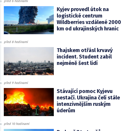
před 6 hodinami
Kyjev provedl útok na
logistické centrum
Wildberries vzdálené 2000
km od ukrajinských hranic
před 8 hodinami
Thajskem otřásl krvavý
incident. Student zabil
nejméně šest lidí
před 9 hodinami
Stávající pomoc Kyjevu
nestačí. Ukrajina čelí stále
intenzivnějším ruským
úderům
před 10 hodinami