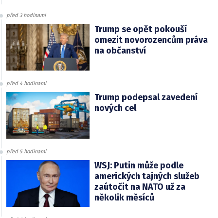
před 3 hodinami
Trump se opět pokouší
omezit novorozencům práva
na občanství
před 4 hodinami
Trump podepsal zavedení
nových cel
před 5 hodinami
WSJ: Putin může podle
amerických tajných služeb
zaútočit na NATO už za
několik měsíců