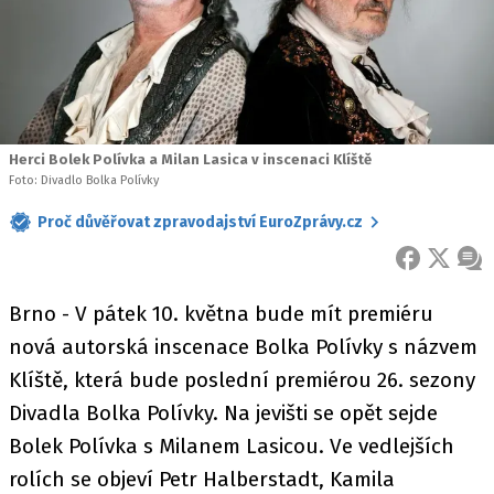
Herci Bolek Polívka a Milan Lasica v inscenaci Klíště
Foto: Divadlo Bolka Polívky
Proč důvěřovat zpravodajství EuroZprávy.cz
FACEBOOK
X
ZPR
Brno - V pátek 10. května bude mít premiéru
nová autorská inscenace Bolka Polívky s názvem
Klíště, která bude poslední premiérou 26. sezony
Divadla Bolka Polívky. Na jevišti se opět sejde
Bolek Polívka s Milanem Lasicou. Ve vedlejších
rolích se objeví Petr Halberstadt, Kamila