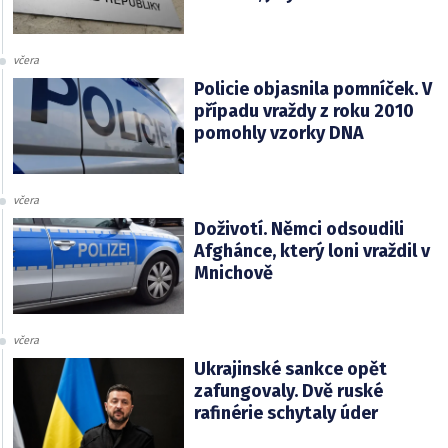
včera
Policie objasnila pomníček. V
případu vraždy z roku 2010
pomohly vzorky DNA
včera
Doživotí. Němci odsoudili
Afghánce, který loni vraždil v
Mnichově
včera
Ukrajinské sankce opět
zafungovaly. Dvě ruské
rafinérie schytaly úder