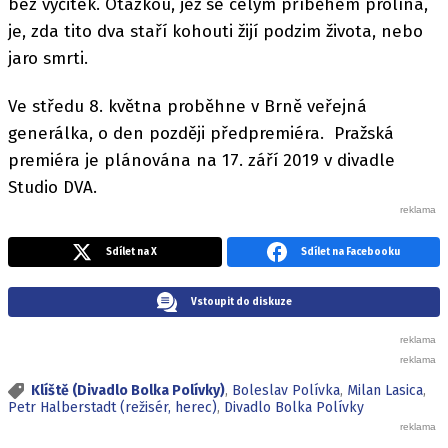
bez výčitek. Otázkou, jež se celým příběhem prolíná,
je, zda tito dva staří kohouti žijí podzim života, nebo
jaro smrti.
Ve středu 8. května proběhne v Brně veřejná
generálka, o den později předpremiéra. Pražská
premiéra je plánována na 17. září 2019 v divadle
Studio DVA.
Sdílet na X
Sdílet na Facebooku
Vstoupit do diskuze
Klíště (Divadlo Bolka Polívky)
,
Boleslav Polívka
,
Milan Lasica
,
Petr Halberstadt (režisér, herec)
,
Divadlo Bolka Polívky