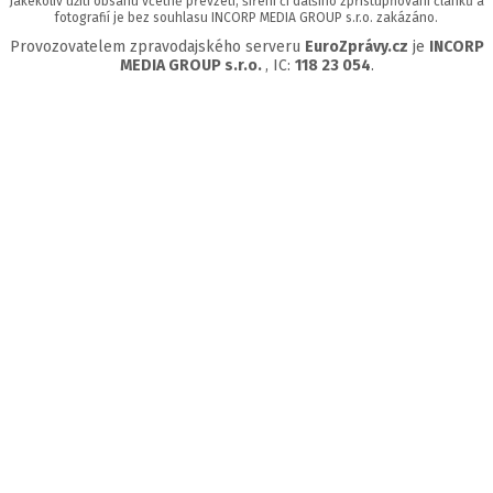
Jakékoliv užití obsahu včetně převzetí, šíření či dalšího zpřístupňování článků a
fotografií je bez souhlasu INCORP MEDIA GROUP s.r.o. zakázáno.
Provozovatelem zpravodajského serveru
EuroZprávy.cz
je
INCORP
MEDIA GROUP s.r.o.
, IC:
118 23 054
.