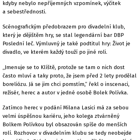
kdyby nebylo nepříjemných vzpomínek, výčitek
a sebestřednosti.
Scénografickým předobrazem pro divadelní klub,
který je dějištěm hry, se stal legendární bar DBP
Poslední leč. Výmluvný je také podtitul hry: Život je
divadlo, ve kterém každý touží po jiné roli.
„Jmenuje se to Klíště, protože se tam o nich dost
často mluví a taky proto, že jsem před 2 lety prodělal
boreliózu. Já se jim chci pomstím,“ řekl o inscenaci,
režisér, herec a autor v jedné osobě Bolek Polívka.
Zatímco herec v podání Milana Lasici má za sebou
velmi úspěšnou kariéru, jeho kolega ztvárněný
Bolkem Polívkou byl obsazován spíše do menších
rolí. Rozhovor v divadelním klubu se tedy neobejde