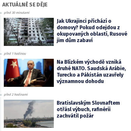
AKTUÁLNĚ SE DĚJE
před 30 minutami
Jak Ukrajinci přichází o
domovy? Pokud odejdou z
okupovaných oblastí, Rusové
jim dům zabaví
před 1 hodinou
Na Blízkém východě vzniká
druhé NATO. Saudská Arábie,
Turecko a Pákistán uzavřely
významnou dohodu
před 2 hodinami
Bratislavským Slovnaftem
otřásl výbuch, rafinérii
zachvátil požár