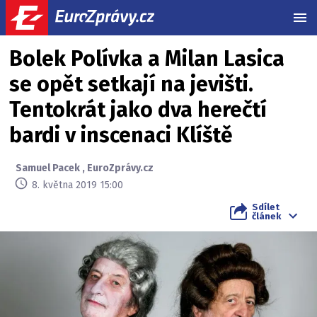
MEN
Bolek Polívka a Milan Lasica
se opět setkají na jevišti.
Tentokrát jako dva herečtí
bardi v inscenaci Klíště
Samuel Pacek
,
EuroZprávy.cz
8. května 2019 15:00
Sdílet
článek