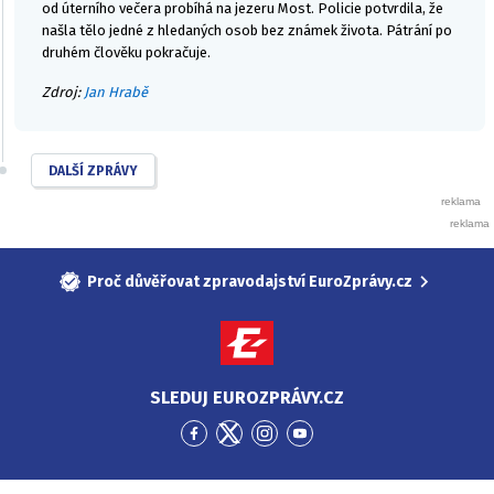
od úterního večera probíhá na jezeru Most. Policie potvrdila, že
našla tělo jedné z hledaných osob bez známek života. Pátrání po
druhém člověku pokračuje.
Zdroj:
Jan Hrabě
DALŠÍ ZPRÁVY
Proč důvěřovat zpravodajství EuroZprávy.cz
SLEDUJ EUROZPRÁVY.CZ
Přejít
Přejít
Přejít
Přejít
na
na
na
na
Facebook
Twitter
Instagram
YouTube