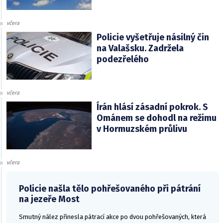
včera
Policie vyšetřuje násilný čin
na Valašsku. Zadržela
podezřelého
včera
Írán hlásí zásadní pokrok. S
Ománem se dohodl na režimu
v Hormuzském průlivu
včera
Policie našla tělo pohřešovaného při pátrání
na jezeře Most
Smutný nález přinesla pátrací akce po dvou pohřešovaných, která