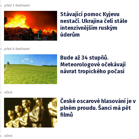
před 5 hodinami
Stávající pomoc Kyjevu
nestačí. Ukrajina čelí stále
intenzivnějším ruským
úderům
před 6 hodinami
Bude až 34 stupňů.
Meteorologové očekávají
návrat tropického počasí
včera
České oscarové hlasování je v
plném proudu. Šanci má pět
filmů
včera