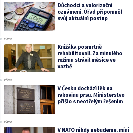
Důchodci a valorizační
oznámení. Úřad připomněl
svůj aktuální postup
včera
Knížáka posmrtně
rehabilitovali. Za minulého
režimu strávil měsíce ve
vazbě
včera
V Česku dochází lék na
rakovinu prsu. Ministerstvo
přišlo s neotřelým řešením
včera
V NATO nikdy nebudeme, míní