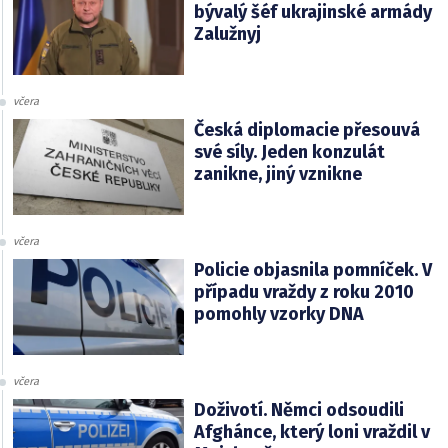
bývalý šéf ukrajinské armády
Zalužnyj
včera
Česká diplomacie přesouvá
své síly. Jeden konzulát
zanikne, jiný vznikne
včera
Policie objasnila pomníček. V
případu vraždy z roku 2010
pomohly vzorky DNA
včera
Doživotí. Němci odsoudili
Afghánce, který loni vraždil v