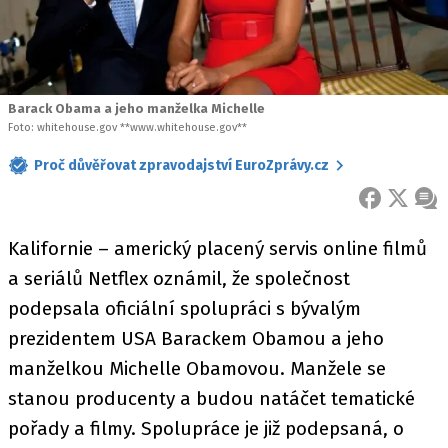
Barack Obama a jeho manželka Michelle
Foto: whitehouse.gov **www.whitehouse.gov**
Proč důvěřovat zpravodajství EuroZprávy.cz
FACEBOOK
X
ZPR
Kalifornie – americký placený servis online filmů
a seriálů Netflex oznámil, že společnost
podepsala oficiální spolupráci s bývalým
prezidentem USA Barackem Obamou a jeho
manželkou Michelle Obamovou. Manžele se
stanou producenty a budou natáčet tematické
pořady a filmy. Spolupráce je již podepsaná, o