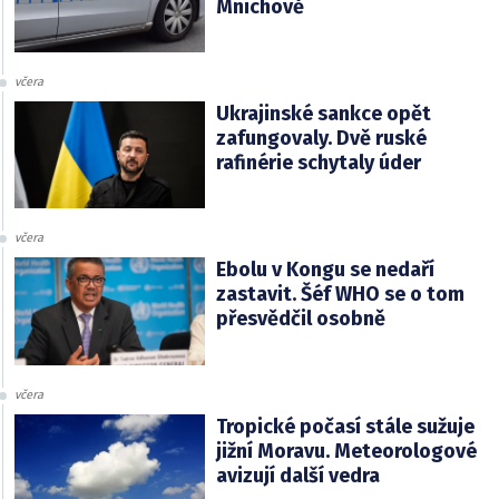
Mnichově
včera
Ukrajinské sankce opět
zafungovaly. Dvě ruské
rafinérie schytaly úder
včera
Ebolu v Kongu se nedaří
zastavit. Šéf WHO se o tom
přesvědčil osobně
včera
Tropické počasí stále sužuje
jižní Moravu. Meteorologové
avizují další vedra