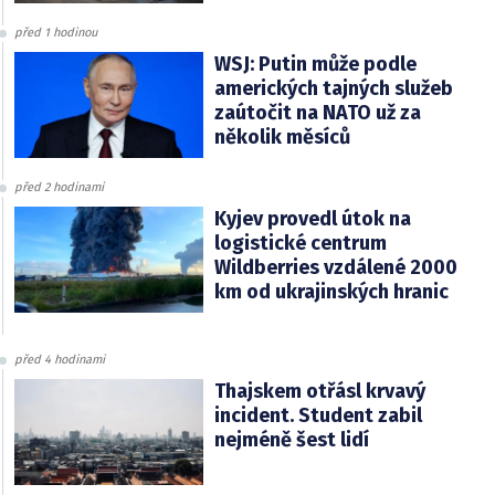
před 1 hodinou
WSJ: Putin může podle
amerických tajných služeb
zaútočit na NATO už za
několik měsíců
před 2 hodinami
Kyjev provedl útok na
logistické centrum
Wildberries vzdálené 2000
km od ukrajinských hranic
před 4 hodinami
Thajskem otřásl krvavý
incident. Student zabil
nejméně šest lidí