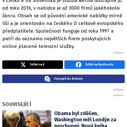
V Česku a na Slovensku je služba Netflix dostupná již
od roku 2016, v nabídce je až 3000 filmů jakéhokoliv
žánru. Obsah se od původní americké nabídky mírně
liší a je orientován na českého či celkově evropského
předplatitele. Společnost funguje od roku 1997 a
patří do seznamu největších firem poskytujících
online placené televizní služby.
Sdílet na X
Sdílet na Facebooku
Vstoupit do diskuze
SOUVISEJÍCÍ
Obama byl zděšen,
Washington měl Londýn za
neschopný. Nová kniha