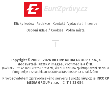
EuroZprávy.cz
Etický kodex
Redakce
Kontakt
Vydavatel
Inzerce
Osobní údaje / Cookies
Volná místa
Přejít
na
začátek
stránky
Copyright © 2009—2026 INCORP MEDIA GROUP s.r.o., a
dodavatelé INCORP images, Profimedia a ČTK.
Jakékoliv užití obsahu včetně převzetí, šíření či dalšího zpřístupňování článků a
fotografií je bez souhlasu INCORP MEDIA GROUP s.r.o. zakázáno.
Provozovatelem zpravodajského serveru
EuroZprávy.cz
je
INCORP
MEDIA GROUP s.r.o.
, IC:
118 23 054
.