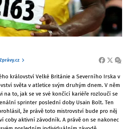
Zprávy.cz
FACEBOOK
X
ZPRÁ
o království Velké Británie a Severního Irska v
ovství světa v atletice svým druhým dnem. V něm
i na to, jak se ve své končící kariéře rozloučí se
enální sprinter poslední doby Usain Bolt. Ten
hlásil, že právě toto mistrovství bude pro něj
ví coby aktivní závodník. A právě on se nakonec
e svém posledním individuálním závodě