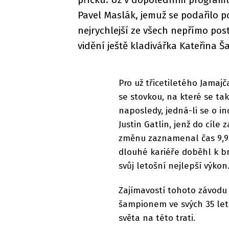
Pavel Maslák, jemuž se podařilo po
nejrychlejší ze všech nepřímo post
vidění ještě kladivářka Kateřina 
Pro už třicetiletého Jamajč
se stovkou, na které se ta
naposledy, jedná-li se o in
Justin Gatlin, jenž do cíle
změnu zaznamenal čas 9,94
dlouhé kariéře doběhl k bro
svůj letošní nejlepší výkon
Zajímavostí tohoto závodu j
šampionem ve svých 35 let
světa na této trati.