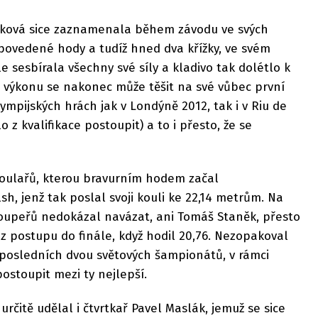
nková sice zaznamenala během závodu ve svých
ovedené hody a tudíž hned dva křížky, ve svém
 sesbírala všechny své síly a kladivo tak dolétlo k
 výkonu se nakonec může těšit na své vůbec první
lympijských hrách jak v Londýně 2012, tak i v Riu de
o z kvalifikace postoupit) a to i přesto, že se
e koulařů, kterou bravurním hodem začal
, jenž tak poslal svoji kouli ke 22,14 metrům. Na
soupeřů nedokázal navázat, ani Tomáš Staněk, přesto
z postupu do finále, když hodil 20,76. Nezopakoval
 posledních dvou světových šampionátů, v rámci
stoupit mezi ty nejlepší.
čitě udělal i čtvrtkař Pavel Maslák, jemuž se sice