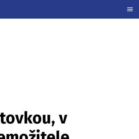
MEN
stovkou, v
emožitele.