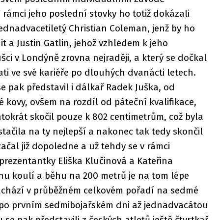
V rámci jeho poslední stovky ho totiž dokázali
ednadvacetiletý Christian Coleman, jenž by ho
t a Justin Gatlin, jehož vzhledem k jeho
ci v Londýně zrovna nejraději, a který se dočkal
ti ve své kariéře po dlouhých dvanácti letech.
 pak představil i dálkař Radek Juška, od
 kovy, ovšem na rozdíl od páteční kvalifikace,
tokrát skočil pouze k 802 centimetrům, což byla
tačila na ty nejlepší a nakonec tak tedy skončil
ačal již dopoledne a už tehdy se v rámci
eprezentantky Eliška Klučinová a Kateřina
hu koulí a běhu na 200 metrů je na tom lépe
nachází v průběžném celkovém pořadí na sedmé
 po prvním sedmibojařském dni až jednadvacátou
e pak představili z českých atletů ještě čtvrtkař