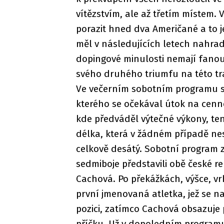
vítězstvím, ale až třetím místem. 
porazit hned dva Američané a to j
měl v následujících letech nahradi
dopingové minulosti nemají fanouš
svého druhého triumfu na této tra
Ve večerním sobotním programu se
kterého se očekával útok na cenné
kde předváděl výtečné výkony, ten
délka, která v žádném případě nes
celkově desátý. Sobotní program z
sedmiboje představili obě české r
Cachová. Po překážkách, výšce, vr
první jmenovaná atletka, jež se 
pozici, zatímco Cachová obsazuje
příčku. Už v dopoledním programu s