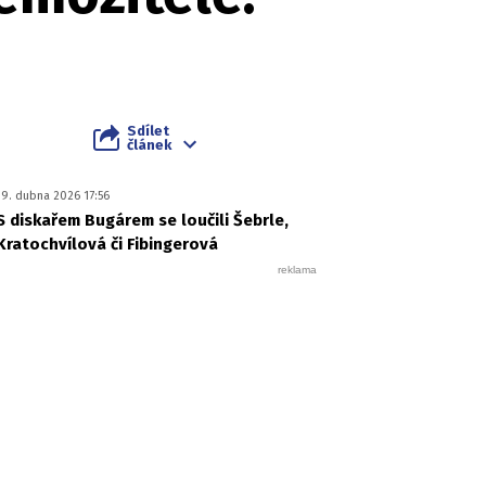
Sdílet
článek
19. dubna 2026 17:56
S diskařem Bugárem se loučili Šebrle,
Kratochvílová či Fibingerová