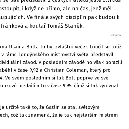
stoupit, i když ne přímo, ale na čas, jenž měl
upujících. Ve finále svých disciplín pak budou k
Šafránková a koulař Tomáš Staněk.
ana Usaina Bolta to byl zvláštní večer. Loučil se totiž
k v rámci londýnského mistrovství světa představil
dividuální závod. V posledním závodě ho však porazili
 zaběhl v čase 9,92 a Christian Coleman, který pro
. Ve svém posledním si tak Bolt poprvé ve své
nzové medaili a to v čase 9,95, čímž si tak vyrovnal
.
e určitě také to, že Gatlin se stal světovým
ech, což tak znamená, že je tak nejstarším mistrem