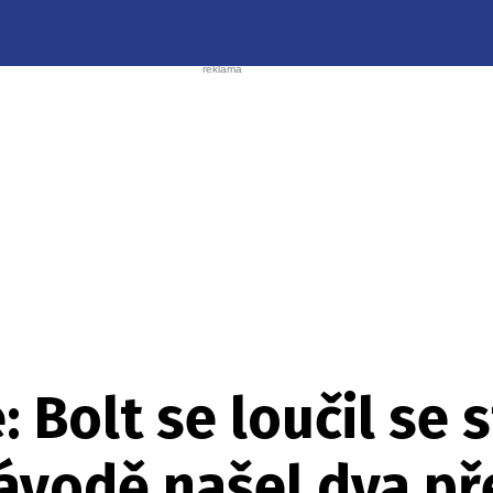
: Bolt se loučil se 
ávodě našel dva př