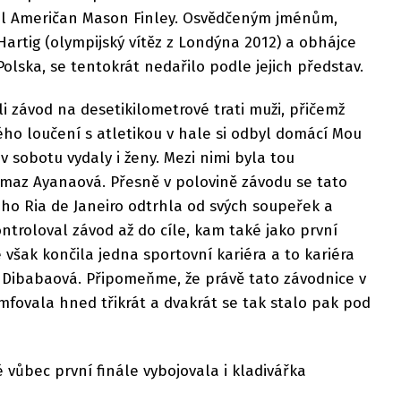
il Američan Mason Finley. Osvědčeným jménům,
artig (olympijský vítěz z Londýna 2012) a obhájce
Polska, se tentokrát nedařilo podle jejich představ.
li závod na desetikilometrové trati muži, přičemž
ho loučení s atletikou v hale si odbyl domácí Mou
v sobotu vydaly i ženy. Mezi nimi byla tou
lmaz Ayanaová. Přesně v polovině závodu se tato
ého Ria de Janeiro odtrhla od svých soupeřek a
ontroloval závod až do cíle, kam také jako první
 však končila jedna sportovní kariéra a to kariéra
 Dibabaová. Připomeňme, že právě tato závodnice v
umfovala hned třikrát a dvakrát se tak stalo pak pod
 vůbec první finále vybojovala i kladivářka