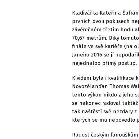
Kladivářka Kateřina Šafrá
prvních dvou pokusech nep
závěrečném třetím hodu ale
70,67 metrům. Díky tomuto
finále ve své kariéře (na o
Janeiro 2016 se jí nepodařil
nejednaloo přímý postup.
K vidění byla i kvalifikac
Novozélanďan Thomas Walsh
tento výkon nikdo z jeho 
se nakonec radoval taktéž 
tak naštěstí své nezdary z
kterých se mu nepovedlo po
Radost českým fanouškům ur