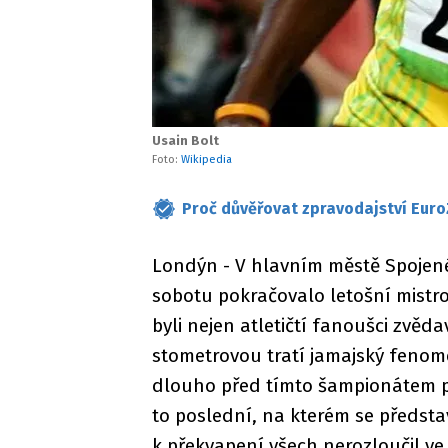
Usain Bolt
Foto:
Wikipedia
Proč důvěřovat zpravodajství Euro
Londýn - V hlavním městě Spojenéh
sobotu pokračovalo letošní mistr
byli nejen atletičtí fanoušci zvědav
stometrovou tratí jamajský fenom
dlouho před tímto šampionátem pro
to poslední, na kterém se předsta
k překvapení všech nerozloučil v