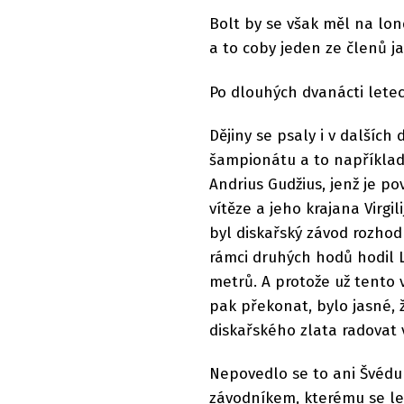
Bolt by se však měl na lo
a to coby jeden ze členů j
Po dlouhých dvanácti letech
Dějiny se psaly i v dalšíc
šampionátu a to například 
Andrius Gudžius, jenž je 
vítěze a jeho krajana Virgi
byl diskařský závod rozhod
rámci druhých hodů hodil L
metrů. A protože už tento
pak překonat, bylo jasné, 
diskařského zlata radovat v
Nepovedlo se to ani Švédu D
závodníkem, kterému se le