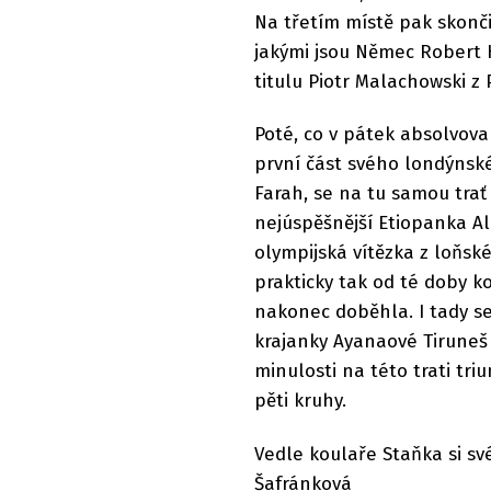
Na třetím místě pak skonč
jakými jsou Němec Robert H
titulu Piotr Malachowski z 
Poté, co v pátek absolvova
první část svého londýnské
Farah, se na tu samou trať 
nejúspěšnější Etiopanka A
olympijská vítězka z loňsk
prakticky tak od té doby k
nakonec doběhla. I tady se
krajanky Ayanaové Tiruneš
minulosti na této trati tri
pěti kruhy.
Vedle koulaře Staňka si své
Šafránková