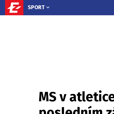
SPORT
MS v atletice
posledním z