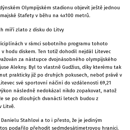
ndýnském Olympijském stadionu objevit ještě jednou
amajské štafety v běhu na 4x100 metrů.
 míří zlato z disku do Litvy
h diciplínách v rámci sobotního programu tohoto
v hodu diskem. Ten totiž dohodil nejdál Litevec
považován za nástupce dvojnásobného olympijského
lijuse Alekny. Byl to vlastně Gudžius, díky kterému tak
nut prakticky již po druhých pokusech, neboť právě v
itevec své sportovní náčiní do vzdálenosti 69,21
 výkon následně nedokázal nikdo zopakovat, natož
že se po dlouhých dvanácti letech budou z
 Litvě.
anielu Stahlovi a to i přesto, že je jediným
tos podařilo přehodit sedmdesátimetrovou hranici.