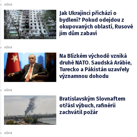
včera
Jak Ukrajinci přichází o
bydlení? Pokud odejdou z
okupovaných oblastí, Rusové
jim dům zabaví
včera
Na Blízkém východě vzniká
druhé NATO. Saudská Arábie,
Turecko a Pákistán uzavřely
významnou dohodu
včera
Bratislavským Slovnaftem
otřásl výbuch, rafinérii
zachvátil požár
včera