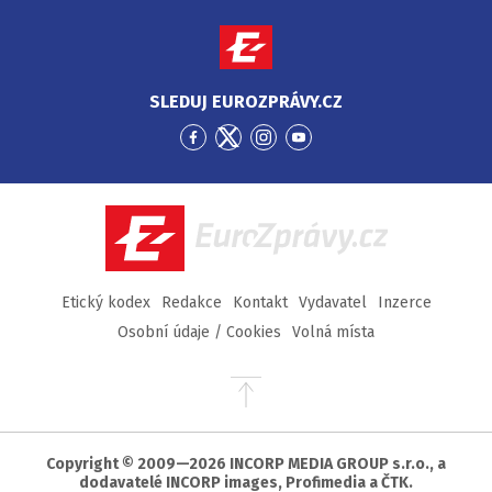
SLEDUJ EUROZPRÁVY.CZ
Přejít
Přejít
Přejít
Přejít
na
na
na
na
Facebook
Twitter
Instagram
YouTube
EuroZprávy.cz
Etický kodex
Redakce
Kontakt
Vydavatel
Inzerce
Osobní údaje / Cookies
Volná místa
Přejít
na
začátek
stránky
Copyright © 2009—2026 INCORP MEDIA GROUP s.r.o., a
dodavatelé INCORP images, Profimedia a ČTK.