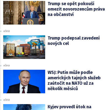
Trump se opět pokouší
omezit novorozencům práva
na občanství
včera
Trump podepsal zavedení
nových cel
včera
WSJ: Putin může podle
amerických tajných služeb
zaútočit na NATO už za
několik měsíců
včera
Kyjev provedl útok na