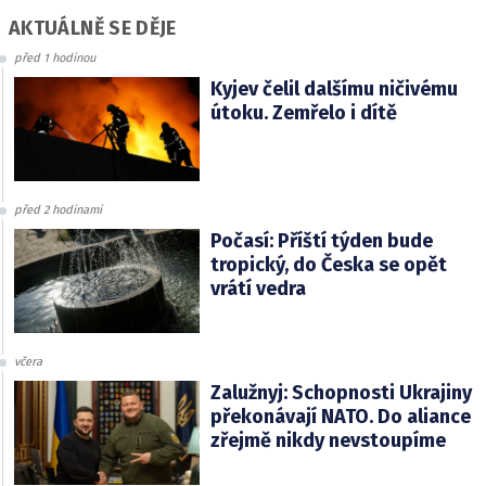
AKTUÁLNĚ SE DĚJE
před 1 hodinou
Kyjev čelil dalšímu ničivému
útoku. Zemřelo i dítě
před 2 hodinami
Počasí: Příští týden bude
tropický, do Česka se opět
vrátí vedra
včera
Zalužnyj: Schopnosti Ukrajiny
překonávají NATO. Do aliance
zřejmě nikdy nevstoupíme