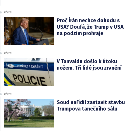
včera
Proč Írán nechce dohodu s
USA? Doufá, že Trump v USA
na podzim prohraje
včera
V Tanvaldu došlo k útoku
nožem. Tři lidé jsou zranění
včera
Soud nařídil zastavit stavbu
Trumpova tanečního sálu