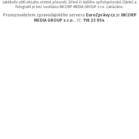
Jakékoliv užití obsahu včetně převzetí, šíření či dalšího zpřístupňování článků a
fotografií je bez souhlasu INCORP MEDIA GROUP s.r.o. zakázáno.
Provozovatelem zpravodajského serveru
EuroZprávy.cz
je
INCORP
MEDIA GROUP s.r.o.
, IC:
118 23 054
.