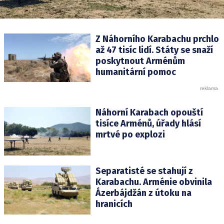
Z Náhorního Karabachu prchlo
až 47 tisíc lidí. Státy se snaží
poskytnout Arménům
humanitární pomoc
Náhorní Karabach opouští
tisíce Arménů, úřady hlásí
mrtvé po explozi
Separatisté se stahují z
Karabachu. Arménie obvinila
Ázerbájdžán z útoku na
hranicích