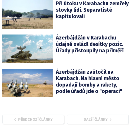
Při útoku v Karabachu zemřely
stovky lidí. Separatisté
kapitulovali
Ázerbájdžán v Karabachu
údajně ovládl desítky pozic.
Úřady přistoupily na příměří
Ázerbájdžán zaútočil na
Karabach. Na hlavní město
dopadají bomby a rakety,
podle úřadů jde o "operaci"
PŘEDCHOZÍ ČLÁNKY
DALŠÍ ČLÁNKY