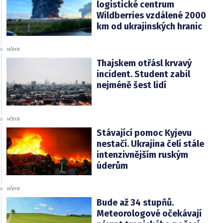
logistické centrum
Wildberries vzdálené 2000
km od ukrajinských hranic
včera
Thajskem otřásl krvavý
incident. Student zabil
nejméně šest lidí
včera
Stávající pomoc Kyjevu
nestačí. Ukrajina čelí stále
intenzivnějším ruským
úderům
včera
Bude až 34 stupňů.
Meteorologové očekávají