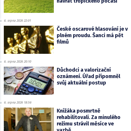
návrat tropického počasí
6. srpna 2026 22:01
České oscarové hlasování je v
plném proudu. Šanci má pět
filmů
6. srpna 2026 20:10
Důchodci a valorizační
oznámení. Úřad připomněl
svůj aktuální postup
6. srpna 2026 18:56
Knížáka posmrtně
rehabilitovali. Za minulého
režimu strávil měsíce ve
vazbě