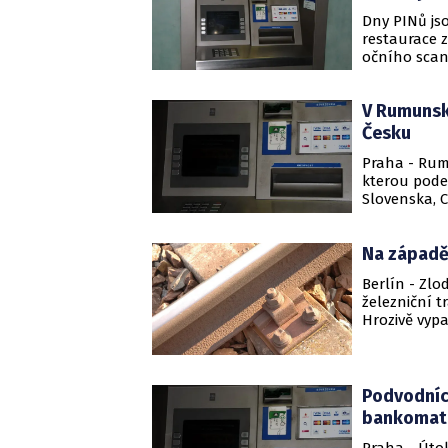
Dny PINů js
restaurace z
očního scan
představy ří
V Rumunsku
Česku
Praha - Rum
kterou podez
Slovenska, C
evropský zat
Na západě
Berlín - Zl
železniční tr
Hrozivě vypa
Podvodníci
bankoma