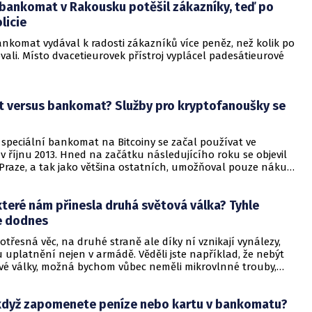
 bankomat v Rakousku potěšil zákazníky, teď po
licie
nkomat vydával k radosti zákazníků více peněz, než kolik po
li. Místo dvacetieurovek přístroj vyplácel padesátieurové
t versus bankomat? Služby pro kryptofanoušky se
 speciální bankomat na Bitcoiny se začal používat ve
 říjnu 2013. Hned na začátku následujícího roku se objevil
 Praze, a tak jako většina ostatních, umožňoval pouze nákup.
pokrývalo potřeby kryptofanoušků, a tak od května 2014
označením Bitcoinmat, fungovat první obousměrný bitcoinový
které nám přinesla druhá světová válka? Tyhle
R.
e dodnes
e otřesná věc, na druhé straně ale díky ní vznikají vynálezy,
 uplatnění nejen v armádě. Věděli jste například, že nebýt
vé války, možná bychom vůbec neměli mikrovlnné trouby,
pidlo či lepící pásku?
 když zapomenete peníze nebo kartu v bankomatu?