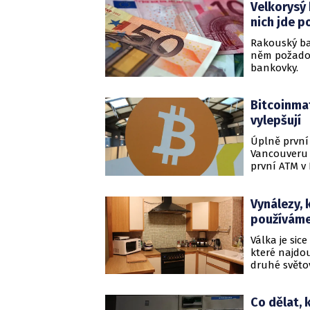
Velkorysý
nich jde po
Rakouský ba
něm požadova
bankovky.
Bitcoinma
vylepšují
Úplně první
Vancouveru v
první ATM v
To ovšem ne
začal, pod 
Vynálezy, 
automat v Č
používám
Válka je sic
které najdou
druhé světo
vteřinové le
Co dělat,