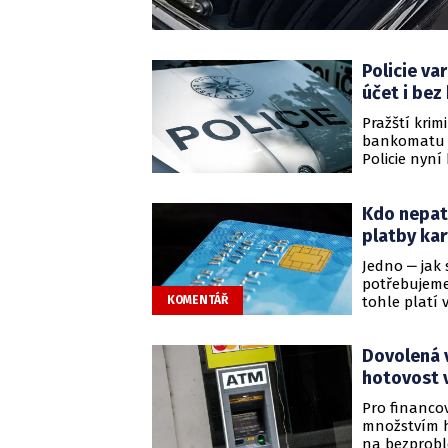
Policie v
účet i bez
Pražští krim
bankomatu pe
Policie nyní
Kdo nepat
platby ka
Jedno ‒ jak 
potřebujeme,
tohle platí 
KOMENTÁŘ
některé „nes
a zda by tak
Dovolená v
podobné zál
stěžuje, jak
hotovost v
Pro financo
množstvím h
na bezprobl