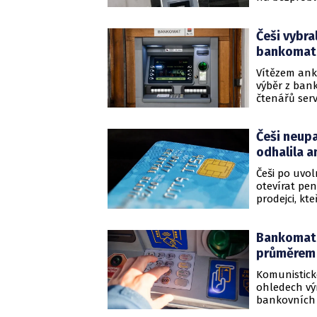
země. Avšak 
související 
Češi vybra
během pobyt
ani rizika 
bankomatu
transakční m
Vítězem ank
výběr z ban
čtenářů ser
vlastní bank
poplatek za
Češi neupa
dvaceti pro
banky s 19 p
odhalila a
Češi po uvo
otevírat pen
prodejci, kt
jejich domov
objemů výbě
Bankomat v
spořitelna.
průměrem
Komunistick
ohledech vý
bankovních s
Českosloven