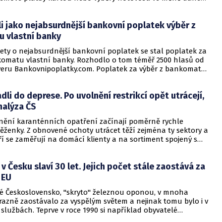
je třeba si dávat pozor na potenciální poplatky a specifika
se směnou měnových kurzů, a to jak před odjezdem, tak i
li jako nejabsurdnější bankovní poplatek výběr z
u na dovolené. Je rozumné, aby spotřebitelé nepodceňovali
spojená s výběrem konkrétního bankomatu a zvolenou
 vlastní banky
etodou, sdělil naši redakci dTest.
ety o nejabsurdnější bankovní poplatek se stal poplatek za
komatu vlastní banky. Rozhodlo o tom téměř 2500 hlasů od
veru Bankovnipoplatky.com. Poplatek za výběr z bankomatu
y obdržel 24 procent hlasů. Druhý v pořadí se umístil
 potvrzení o zůstatku úvěru za účelem jeho splacení s
dli do deprese. Po uvolnění restrikcí opět utrácejí,
centy a třetí místo obsadil poplatek za změnu oznámením
rocenty hlasů.
nalýza ČS
lnění karanténních opatření začínají poměrně rychle
ěženky. Z obnovené ochoty utrácet těží zejména ty sektory a
eří se zaměřují na domácí klienty a na sortiment spojený s
y. Vyplývá to z analýzy karetních platebních transakcí a
rů hotovosti z bankomatů, které provedla v květnu Česká
 Česku slaví 30 let. Jejich počet stále zaostává za
 EU
é Československo, "skryto" železnou oponou, v mnoha
razně zaostávalo za vyspělým světem a nejinak tomu bylo i v
lužbách. Teprve v roce 1990 si například obyvatelé
ska mohli začít vybírat své peníze z bankomatů, které na