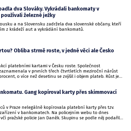
h světa sloužily již více než 20 let. Ten první v Česku
padla dva Slováky. Vykrádali bankomaty v
Česká spořitelna 1. prosince 1989 ve své pobočce na
náměstí v Praze.
používali železné ježky
kousku a na Slovensku zadržela dva slovenské občany, kteří
ním z krádeží aut a vykrádání bankomatů.
rtou? Obliba strmě roste, v jedné věci ale Česko
kcí platebními kartami v Česku roste. Společnost
zaznamenala v prvních třech čtvrtletích meziroční nárůst
procent, o více než desetinu se zvýšil i objem plateb. Růst je
zejména častějším využíváním karet u menších částek. Firma
mila na tiskové konferenci.
ankomatu. Gang kopíroval karty přes skimmovací
inců v Praze nelegálně kopírovala platební karty přes tzv.
zařízení v bankomatech. Na policejním webu to dnes
čí pražské policie Jan Daněk. Skupinu se podle něj podařilo
cem minulého týdne ještě předtím, než stihla přes padělané
li připravit o peníze.