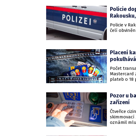
mnoha místec
Policie do
zprovoznila 
Václavském 
Rakousku, 
Policie v Ra
čelí obvině
Placení ka
pokulhává
Počet transa
Mastercard 
plateb o 18 
zapříčiněn 
to dnes ozná
Pozor u b
zařízení
Čtveřice ciz
skimmovací 
oznámil mluv
zadržet kon
karty kohoko