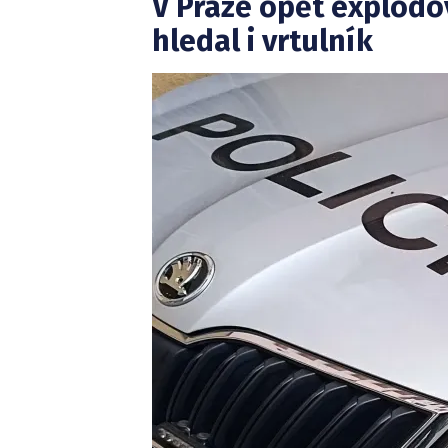
V Praze opět explodo
hledal i vrtulník