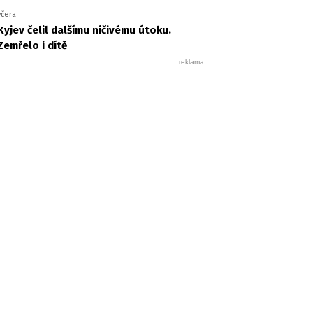
včera
Kyjev čelil dalšímu ničivému útoku.
Zemřelo i dítě