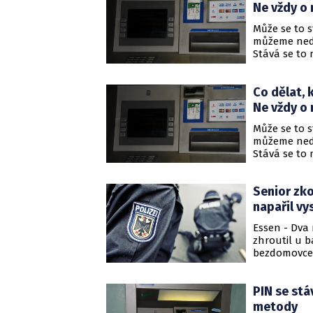
Ne vždy o 
Může se to 
můžeme ned
Stává se to 
peníze přijd
Co dělat,
Ne vždy o 
Může se to 
můžeme ned
Stává se to 
peníze přijd
Senior zko
napařil v
Essen - Dva 
zhroutil u 
bezdomovce.
PIN se stá
metody