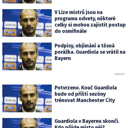
V Lize mistrů jsou na
programu odvety, některé
celky si mohou zajistit postup
do osmifinále
Podpisy, objímání a těsná
porážka. Guardiola se vrátil na
Bayern
Potvrzeno. Kouč Guardiola
bude od příští sezóny
trénovat Manchester City
Guardiola v Bayernu skončí.
Kdo přijde místo něj?