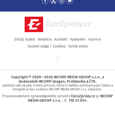
Přejít
Přejít
Přejít
Přejít
na
na
na
na
Facebook
Twitter
Instagram
YouTube
EuroZprávy.cz
Etický kodex
Redakce
Kontakt
Vydavatel
Inzerce
Osobní údaje / Cookies
Volná místa
Přejít
na
začátek
stránky
Copyright © 2009—2026 INCORP MEDIA GROUP s.r.o., a
dodavatelé INCORP images, Profimedia a ČTK.
Jakékoliv užití obsahu včetně převzetí, šíření či dalšího zpřístupňování článků a
fotografií je bez souhlasu INCORP MEDIA GROUP s.r.o. zakázáno.
Provozovatelem zpravodajského serveru
EuroZprávy.cz
je
INCORP
MEDIA GROUP s.r.o.
, IC:
118 23 054
.