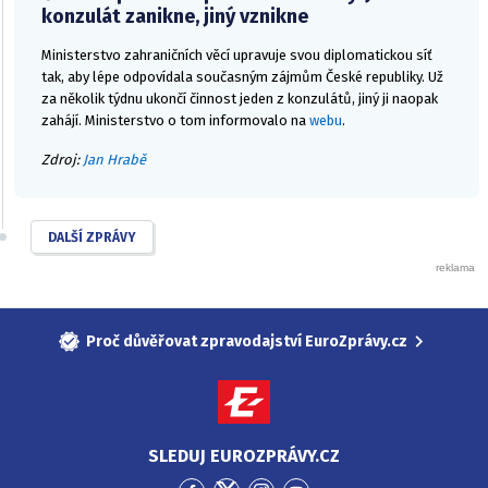
konzulát zanikne, jiný vznikne
Ministerstvo zahraničních věcí upravuje svou diplomatickou síť
tak, aby lépe odpovídala současným zájmům České republiky. Už
za několik týdnu ukončí činnost jeden z konzulátů, jiný ji naopak
zahájí. Ministerstvo o tom informovalo na
webu
.
Zdroj:
Jan Hrabě
DALŠÍ ZPRÁVY
Proč důvěřovat zpravodajství EuroZprávy.cz
SLEDUJ EUROZPRÁVY.CZ