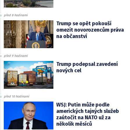
před 8 hodinami
Trump se opět pokouší
omezit novorozencům práva
na občanství
před 9 hodinami
Trump podepsal zavedení
nových cel
před 10 hodinami
WSJ: Putin může podle
amerických tajných služeb
zaútočit na NATO už za
několik měsíců