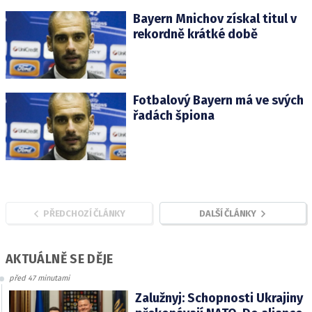
Bayern Mnichov získal titul v
rekordně krátké době
Fotbalový Bayern má ve svých
řadách špiona
PŘEDCHOZÍ ČLÁNKY
DALŠÍ ČLÁNKY
AKTUÁLNĚ SE DĚJE
před 47 minutami
Zalužnyj: Schopnosti Ukrajiny