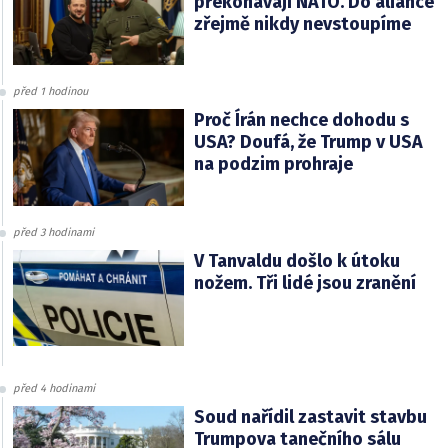
překonávají NATO. Do aliance
zřejmě nikdy nevstoupíme
před 1 hodinou
Proč Írán nechce dohodu s
USA? Doufá, že Trump v USA
na podzim prohraje
před 3 hodinami
V Tanvaldu došlo k útoku
nožem. Tři lidé jsou zranění
před 4 hodinami
Soud nařídil zastavit stavbu
Trumpova tanečního sálu