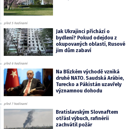
před 5 hodinami
Jak Ukrajinci přichází o
bydlení? Pokud odejdou z
okupovaných oblastí, Rusové
jim dům zabaví
před 6 hodinami
Na Blízkém východě vzniká
druhé NATO. Saudská Arábie,
Turecko a Pákistán uzavřely
významnou dohodu
před 7 hodinami
Bratislavským Slovnaftem
otřásl výbuch, rafinérii
zachvátil požár