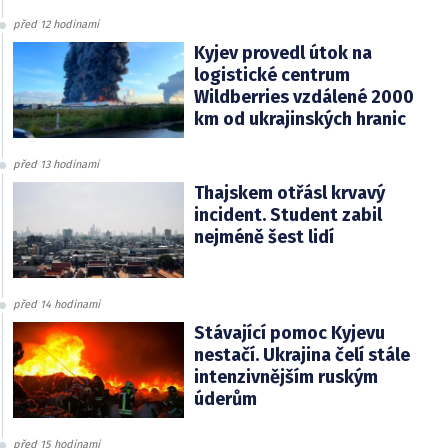
před 12 hodinami
Kyjev provedl útok na
logistické centrum
Wildberries vzdálené 2000
km od ukrajinských hranic
před 13 hodinami
Thajskem otřásl krvavý
incident. Student zabil
nejméně šest lidí
před 14 hodinami
Stávající pomoc Kyjevu
nestačí. Ukrajina čelí stále
intenzivnějším ruským
úderům
před 15 hodinami