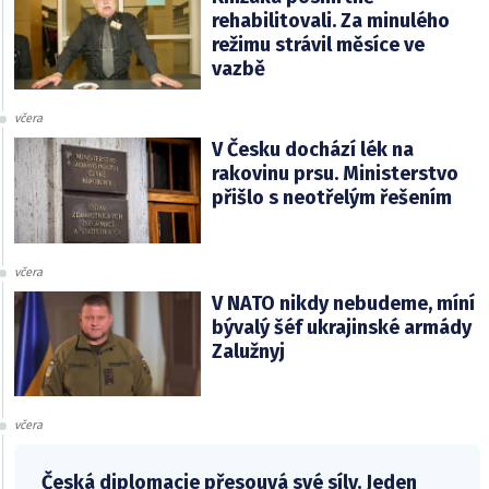
rehabilitovali. Za minulého
režimu strávil měsíce ve
vazbě
včera
V Česku dochází lék na
rakovinu prsu. Ministerstvo
přišlo s neotřelým řešením
včera
V NATO nikdy nebudeme, míní
bývalý šéf ukrajinské armády
Zalužnyj
včera
Česká diplomacie přesouvá své síly. Jeden