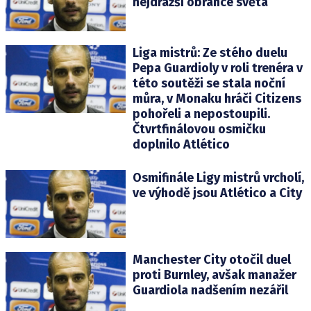
nejdražší obránce světa
Liga mistrů: Ze stého duelu
Pepa Guardioly v roli trenéra v
této soutěži se stala noční
můra, v Monaku hráči Citizens
pohořeli a nepostoupili.
Čtvrtfinálovou osmičku
doplnilo Atlético
Osmifinále Ligy mistrů vrcholí,
ve výhodě jsou Atlético a City
Manchester City otočil duel
proti Burnley, avšak manažer
Guardiola nadšením nezářil