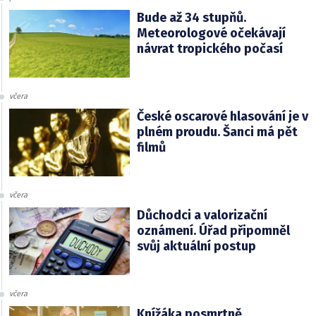
Bude až 34 stupňů.
Meteorologové očekávají
návrat tropického počasí
včera
České oscarové hlasování je v
plném proudu. Šanci má pět
filmů
včera
Důchodci a valorizační
oznámení. Úřad připomněl
svůj aktuální postup
včera
Knížáka posmrtně