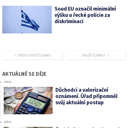
Soud EU označil minimální
výšku u řecké policie za
diskriminaci
PŘEDCHOZÍ ČLÁNKY
DALŠÍ ČLÁNKY
AKTUÁLNĚ SE DĚJE
včera
Důchodci a valorizační
oznámení. Úřad připomněl
svůj aktuální postup
včera