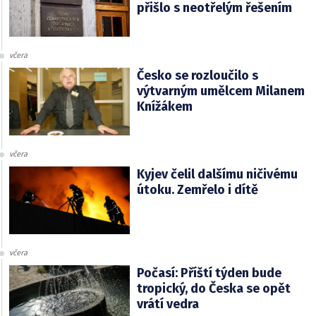
přišlo s neotřelým řešením
včera
Česko se rozloučilo s
výtvarným umělcem Milanem
Knížákem
včera
Kyjev čelil dalšímu ničivému
útoku. Zemřelo i dítě
včera
Počasí: Příští týden bude
tropický, do Česka se opět
vrátí vedra