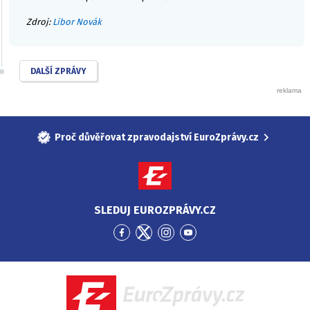
Zdroj:
Libor Novák
DALŠÍ ZPRÁVY
Proč důvěřovat zpravodajství EuroZprávy.cz
SLEDUJ EUROZPRÁVY.CZ
Přejít
Přejít
Přejít
Přejít
na
na
na
na
Facebook
Twitter
Instagram
YouTube
EuroZprávy.cz