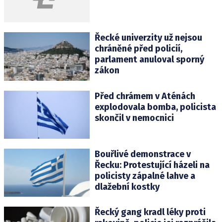
Řecké univerzity už nejsou
chráněné před policií,
parlament anuloval sporný
zákon
Před chrámem v Aténách
explodovala bomba, policista
skončil v nemocnici
Bouřlivé demonstrace v
Řecku: Protestující házeli na
policisty zápalné lahve a
dlažební kostky
Řecký gang kradl léky proti