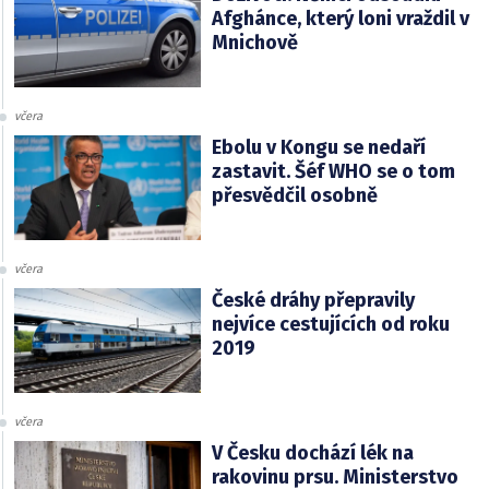
Afghánce, který loni vraždil v
Mnichově
včera
Ebolu v Kongu se nedaří
zastavit. Šéf WHO se o tom
přesvědčil osobně
včera
České dráhy přepravily
nejvíce cestujících od roku
2019
včera
V Česku dochází lék na
rakovinu prsu. Ministerstvo