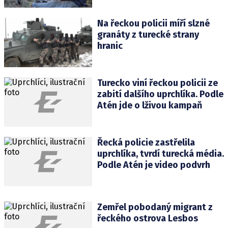
Na řeckou policii míří slzné
granáty z turecké strany
hranic
Turecko viní řeckou policii ze
zabití dalšího uprchlíka. Podle
Atén jde o lživou kampaň
Řecká policie zastřelila
uprchlíka, tvrdí turecká média.
Podle Atén je video podvrh
Zemřel pobodaný migrant z
řeckého ostrova Lesbos