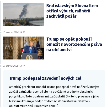
Bratislavským Slovnaftem
otřásl výbuch, rafinérii
zachvátil požár
7. srpna 2026 14:25
Trump se opět pokouší
omezit novorozencům práva
na občanství
7. srpna 2026 13:11
Trump podepsal zavedení nových cel
Americký prezident Donald Trump podepsal nové nařízení, kterým
zavádí patnáctiprocentní clo na dovážené produkty obsahující
polysilikon. Toto opatření má začít platit čtvrtého prosince a jeho
hlavním úkolem je podpořit domácí dodavatelské řetězce v
oblasti mikročipů i solárních panelů.