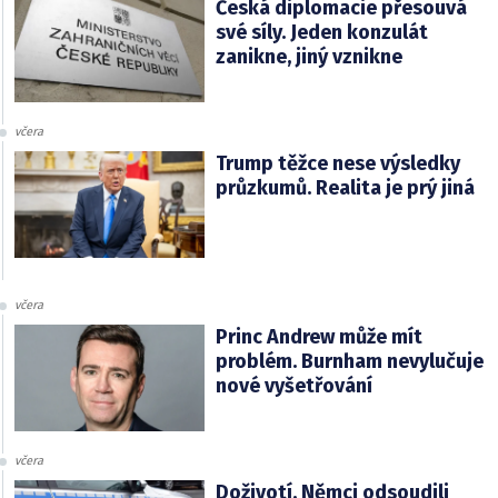
Česká diplomacie přesouvá
své síly. Jeden konzulát
zanikne, jiný vznikne
včera
Trump těžce nese výsledky
průzkumů. Realita je prý jiná
včera
Princ Andrew může mít
problém. Burnham nevylučuje
nové vyšetřování
včera
Doživotí. Němci odsoudili