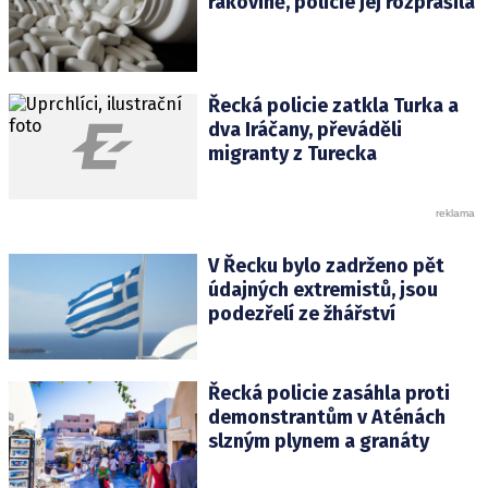
rakovině, policie jej rozprášila
Řecká policie zatkla Turka a
dva Iráčany, převáděli
migranty z Turecka
V Řecku bylo zadrženo pět
údajných extremistů, jsou
podezřelí ze žhářství
Řecká policie zasáhla proti
demonstrantům v Aténách
slzným plynem a granáty