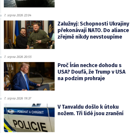
7. srpna 2026 22:04
Zalužnyj: Schopnosti Ukrajiny
překonávají NATO. Do aliance
zřejmě nikdy nevstoupíme
7. srpna 2026 20:55
Proč Írán nechce dohodu s
USA? Doufá, že Trump v USA
na podzim prohraje
7. srpna 2026 19:37
V Tanvaldu došlo k útoku
nožem. Tři lidé jsou zranění