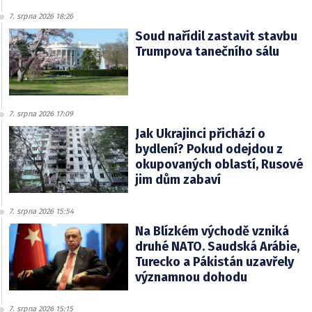
7. srpna 2026 18:26
Soud nařídil zastavit stavbu
Trumpova tanečního sálu
7. srpna 2026 17:09
Jak Ukrajinci přichází o
bydlení? Pokud odejdou z
okupovaných oblastí, Rusové
jim dům zabaví
7. srpna 2026 15:54
Na Blízkém východě vzniká
druhé NATO. Saudská Arábie,
Turecko a Pákistán uzavřely
významnou dohodu
7. srpna 2026 15:15