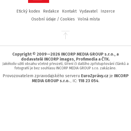
Etický kodex
Redakce
Kontakt
Vydavatel
Inzerce
Osobní údaje / Cookies
Volná místa
Přejít
na
začátek
stránky
Copyright © 2009—2026 INCORP MEDIA GROUP s.r.o., a
dodavatelé INCORP images, Profimedia a ČTK.
Jakékoliv užití obsahu včetně převzetí, šíření či dalšího zpřístupňování článků a
fotografií je bez souhlasu INCORP MEDIA GROUP s.r.o. zakázáno.
Provozovatelem zpravodajského serveru
EuroZprávy.cz
je
INCORP
MEDIA GROUP s.r.o.
, IC:
118 23 054
.