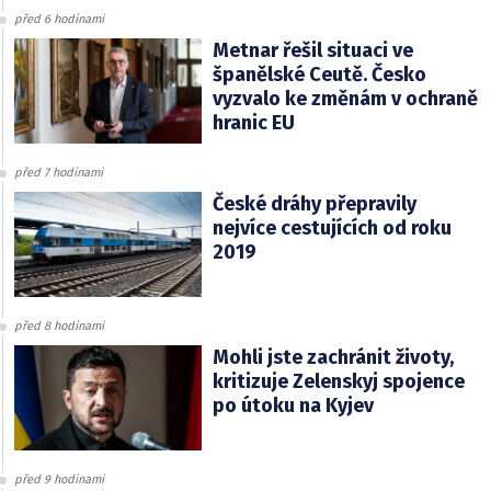
před 6 hodinami
Metnar řešil situaci ve
španělské Ceutě. Česko
vyzvalo ke změnám v ochraně
hranic EU
před 7 hodinami
České dráhy přepravily
nejvíce cestujících od roku
2019
před 8 hodinami
Mohli jste zachránit životy,
kritizuje Zelenskyj spojence
po útoku na Kyjev
před 9 hodinami