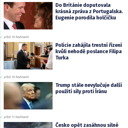
Do Británie doputovala
krásná zpráva z Portugalska.
Eugenie porodila holčičku
před 10 hodinami
Policie zahájila trestní řízení
kvůli nehodě poslance Filipa
Turka
před 10 hodinami
Trump stále nevylučuje další
použití síly proti Íránu
před 11 hodinami
Česko opět zasáhnou silné