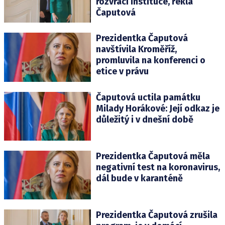
rozvrací instituce, řekla
Čaputová
Prezidentka Čaputová
navštívila Kroměříž,
promluvila na konferenci o
etice v právu
Čaputová uctila památku
Milady Horákové: Její odkaz je
důležitý i v dnešní době
Prezidentka Čaputová měla
negativní test na koronavirus,
dál bude v karanténě
Prezidentka Čaputová zrušila