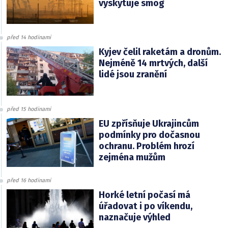
vyskytuje smog
před 14 hodinami
Kyjev čelil raketám a dronům.
Nejméně 14 mrtvých, další
lidé jsou zranění
před 15 hodinami
EU zpřísňuje Ukrajincům
podmínky pro dočasnou
ochranu. Problém hrozí
zejména mužům
před 16 hodinami
Horké letní počasí má
úřadovat i po víkendu,
naznačuje výhled