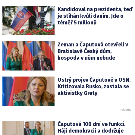
Kandidoval na prezidenta, teď
je stíhán kvůli daním. Jde o
téměř 5 milionů
Zeman a Čaputová otevřeli v
Bratislavě Český dům,
hospoda v něm nebude
Ostrý projev Čaputové v OSN.
Kritizovala Rusko, zastala se
aktivistky Grety
Čaputová 100 dní ve funkci.
Hájí demokracii a dodržuje