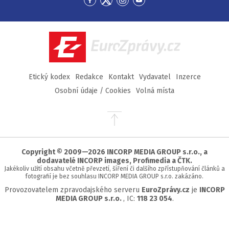
Přejít
Přejít
Přejít
Přejít
na
na
na
na
Facebook
Twitter
Instagram
YouTube
EuroZprávy.cz
Etický kodex
Redakce
Kontakt
Vydavatel
Inzerce
Osobní údaje / Cookies
Volná místa
Přejít
na
začátek
stránky
Copyright © 2009—2026 INCORP MEDIA GROUP s.r.o., a
dodavatelé INCORP images, Profimedia a ČTK.
Jakékoliv užití obsahu včetně převzetí, šíření či dalšího zpřístupňování článků a
fotografií je bez souhlasu INCORP MEDIA GROUP s.r.o. zakázáno.
Provozovatelem zpravodajského serveru
EuroZprávy.cz
je
INCORP
MEDIA GROUP s.r.o.
, IC:
118 23 054
.