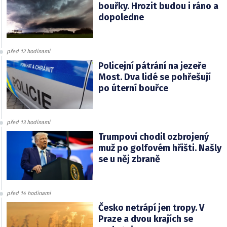
bouřky. Hrozit budou i ráno a
dopoledne
před 12 hodinami
Policejní pátrání na jezeře
Most. Dva lidé se pohřešují
po úterní bouřce
před 13 hodinami
Trumpovi chodil ozbrojený
muž po golfovém hřišti. Našly
se u něj zbraně
před 14 hodinami
Česko netrápí jen tropy. V
Praze a dvou krajích se