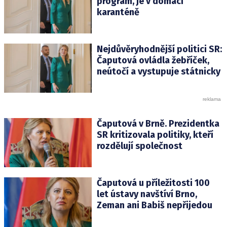
program, je v domácí
karanténě
Nejdůvěryhodnější politici SR:
Čaputová ovládla žebříček,
neútočí a vystupuje státnicky
Čaputová v Brně. Prezidentka
SR kritizovala politiky, kteří
rozdělují společnost
Čaputová u příležitosti 100
let ústavy navštíví Brno,
Zeman ani Babiš nepřijedou