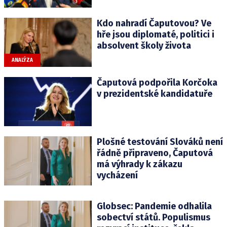
Kdo nahradí Čaputovou? Ve
hře jsou diplomaté, politici i
absolvent školy života
ANALÝZA
Čaputová podpořila Korčoka
v prezidentské kandidatuře
Plošné testování Slováků není
řádně připraveno, Čaputová
má výhrady k zákazu
vycházení
Globsec: Pandemie odhalila
sobectví států. Populismus