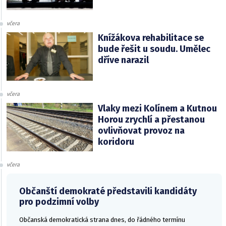
včera
Knížákova rehabilitace se
bude řešit u soudu. Umělec
dříve narazil
včera
Vlaky mezi Kolínem a Kutnou
Horou zrychlí a přestanou
ovlivňovat provoz na
koridoru
včera
Občanští demokraté představili kandidáty
pro podzimní volby
Občanská demokratická strana dnes, do řádného termínu