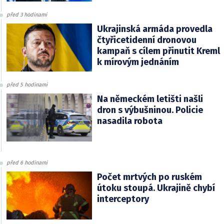
před 3 hodinami
Ukrajinská armáda provedla
čtyřicetidenní dronovou
kampaň s cílem přinutit Kreml
k mírovým jednáním
před 5 hodinami
Na německém letišti našli
dron s výbušninou. Policie
nasadila robota
před 6 hodinami
Počet mrtvých po ruském
útoku stoupá. Ukrajině chybí
interceptory