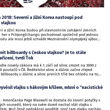
2018: Severní a Jižní Korea nastoupí pod
 vlajkou
ní a Jižní Korea budou při slavnostním zahájení zimních
h her v Pchjongčchangu pochodovat společně pod jednou
odu ale musí ještě schválit Mezinárodní olympijský výbor,
ředstaviteli obou Korejí sejde v sobotu v Lausanne.
nit billboardy s českou vlajkou? Je to stále
ařízení, tvrdí Ťok
odle novely zákona má k 1. září od silnic zmizet na 3000 z
0 poutačů v ČR. Ředitelství silnic a dálnic začne zřejmě
billboardy u dálnic a silnic prvních tříd bez ohledu na to,
ich bude komerční, nebo nekomerční motiv.
yvěsil vlajku s hákovým křížem, mluví o "nacistické
- Američanka Page Blaswell se dostala do slovní potyčky s
vých sousedů, který na svém domě nechal vlát vlajku s
žem. Muž ženě nedokázal vysvětlit, proč tam vlajku nechává