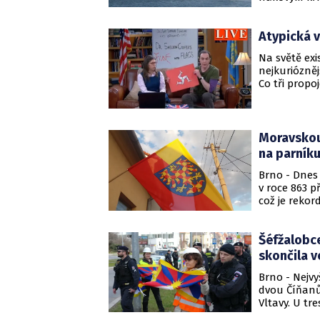
vlát. Amerika
Atypická v
Na světě exi
nejkuriózně
Co tři prop
využili i nac
Moravskou 
na parníku
Brno - Dnes 
v roce 863 p
což je rekord
Šéfžalobce
skončila v
Brno - Nejv
dvou Číňanů,
Vltavy. U t
majetková mo