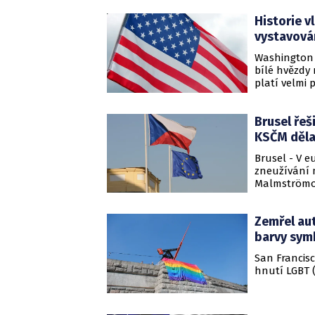
Historie v
vystavován
Washington 
bílé hvězdy 
platí velmi 
Brusel řeš
KSČM dělaj
Brusel - V e
zneužívání m
Malmströmov
otázce svob
dostala v pr
Zemřel aut
veřejnost pr
barvy symb
San Francisc
hnutí LGBT (