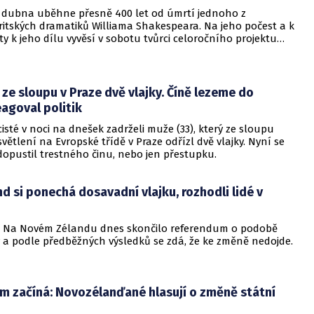
3. dubna uběhne přesně 400 let od úmrtí jednoho z
ritských dramatiků Williama Shakespeara. Na jeho počest a k
ty k jeho dílu vyvěsí v sobotu tvůrci celoročního projektu
akespeare Ostrava 2016 bílou vlajku.
 ze sloupu v Praze dvě vlajky. Číně lezeme do
eagoval politik
cisté v noci na dnešek zadrželi muže (33), který ze sloupu
větlení na Evropské třídě v Praze odřízl dvě vlajky. Nyní se
 dopustil trestného činu, nebo jen přestupku.
d si ponechá dosavadní vlajku, rozhodli lidé v
- Na Novém Zélandu dnes skončilo referendum o podobě
y a podle předběžných výsledků se zdá, že ke změně nedojde.
m začíná: Novozélanďané hlasují o změně státní