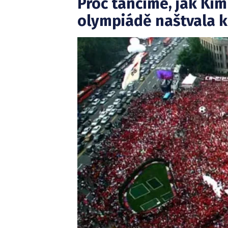
Proč tančíme, jak Kim
olympiádě naštvala k