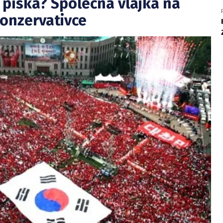
 píská? Společná vlajka na
onzervativce