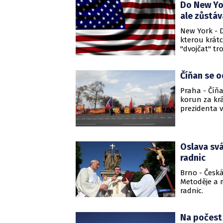
Do New Yor
ale zůstáv
New York - D
kterou krátc
"dvojčat" tro
Číňan se o
Praha - Číňa
korun za kr
prezidenta v
Oslava svá
radnic
Brno - Česká
Metoděje a m
radnic.
Na počest 