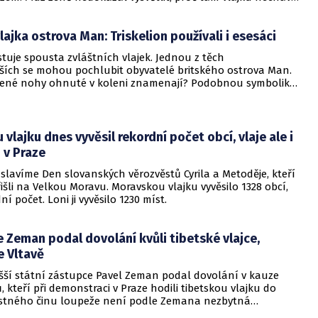
 je podle jeho slov "nacistická".
lajka ostrova Man: Triskelion používali i esesáci
stuje spousta zvláštních vlajek. Jednou z těch
jších se mohou pochlubit obyvatelé britského ostrova Man.
ojené nohy ohnuté v koleni znamenají? Podobnou symboliku
isté a pravicoví aktivisté v Jihoafrické republice.
vlajku dnes vyvěsil rekordní počet obcí, vlaje ale i
 v Praze
slavíme Den slovanských věrozvěstů Cyrila a Metoděje, kteří
řišli na Velkou Moravu. Moravskou vlajku vyvěsilo 1328 obcí,
ní počet. Loni ji vyvěsilo 1230 míst.
 Zeman podal dovolání kvůli tibetské vlajce,
e Vltavě
yšší státní zástupce Pavel Zeman podal dovolání v kauze
 kteří při demonstraci v Praze hodili tibetskou vlajku do
restného činu loupeže není podle Zemana nezbytná
tivace, klíčová tedy není ani hodnota vlajky.