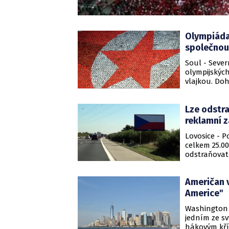
Olympiáda 
společnou
Soul - Sever
olympijskýc
vlajkou. Doh
který se s p
Lze odstra
reklamní z
Lovosice - P
celkem 25.00
odstraňovat 
jestli na n
Američan v
Americe"
Washington 
jedním ze s
hákovým kří