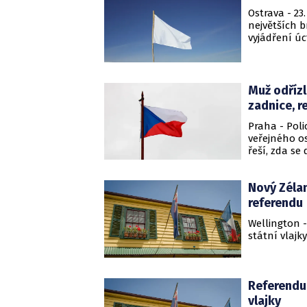
Ostrava - 2
největších b
vyjádření úc
s názvem Sh
Muž odřízl
zadnice, r
Praha - Poli
veřejného os
řeší, zda se
Nový Zélan
referendu
Wellington 
státní vlajk
Referendu
vlajky