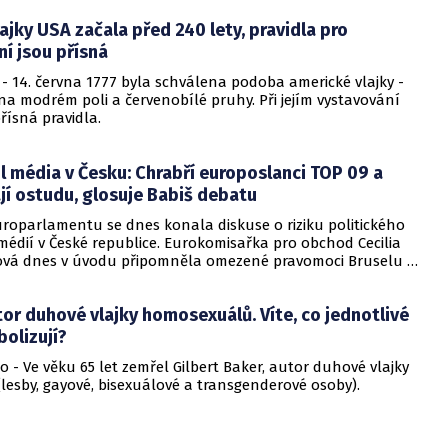
lajky USA začala před 240 lety, pravidla pro
í jsou přísná
- 14. června 1777 byla schválena podoba americké vlajky -
na modrém poli a červenobílé pruhy. Při jejím vystavování
přísná pravidla.
il média v Česku: Chrabří europoslanci TOP 09 a
í ostudu, glosuje Babiš debatu
uroparlamentu se dnes konala diskuse o riziku politického
édií v České republice. Eurokomisařka pro obchod Cecilia
á dnes v úvodu připomněla omezené pravomoci Bruselu v
ody a plurality médií. Problematika se na program schůze
vní polovině května, tedy nedlouho poté, co v ČR na
or duhové vlajky homosexuálů. Víte, co jednotlivé
onikly "Babišovy nahrávky".
olizují?
o - Ve věku 65 let zemřel Gilbert Baker, autor duhové vlajky
lesby, gayové, bisexuálové a transgenderové osoby).