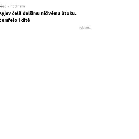
před 9 hodinami
Kyjev čelil dalšímu ničivému útoku.
Zemřelo i dítě