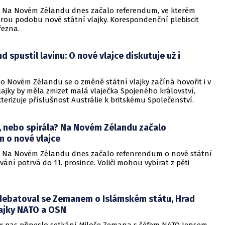
- Na Novém Zélandu dnes začalo referendum, ve kterém
rou podobu nové státní vlajky. Korespondenční plebiscit
řezna.
d spustil lavinu: O nové vlajce diskutuje už i
o Novém Zélandu se o změně státní vlajky začíná hovořit i v
 vlajky by měla zmizet malá vlaječka Spojeného království,
terizuje příslušnost Austrálie k britskému Společenství.
, nebo spirála? Na Novém Zélandu začalo
 o nové vlajce
- Na Novém Zélandu dnes začalo refenrendum o nové státní
ování potrvá do 11. prosince. Voliči mohou vybírat z pěti
debatoval se Zemanem o Islámském státu, Hrad
lajky NATO a OSN