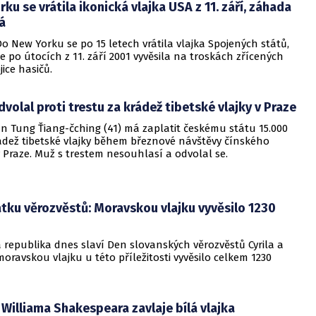
ku se vrátila ikonická vlajka USA z 11. září, záhada
á
o New Yorku se po 15 letech vrátila vlajka Spojených států,
e po útocích z 11. září 2001 vyvěsila na troskách zřícených
jice hasičů.
dvolal proti trestu za krádež tibetské vlajky v Praze
n Tung Ťiang-čching (41) má zaplatit českému státu 15.000
ádež tibetské vlajky během březnové návštěvy čínského
 Praze. Muž s trestem nesouhlasí a odvolal se.
tku věrozvěstů: Moravskou vlajku vyvěsilo 1230
 republika dnes slaví Den slovanských věrozvěstů Cyrila a
oravskou vlajku u této příležitosti vyvěsilo celkem 1230
Williama Shakespeara zavlaje bílá vlajka