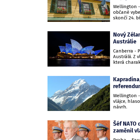
Wellington 
občané vybe
skončí 24. b
Nový Zélan
Austrálie
Canberra - P
Austrálii. Z
která charak
Kapradina
referendum
Wellington 
vlájce, hlas
návrh.
Šéf NATO 
zaměnil v