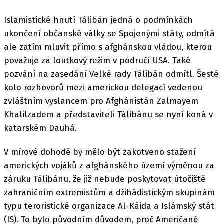
Islamistické hnutí Tálibán jedná o podmínkách
ukončení občanské války se Spojenými státy, odmítá
ale zatím mluvit přímo s afghánskou vládou, kterou
považuje za loutkový režim v područí USA. Také
pozvání na zasedání Velké rady Tálibán odmítl. Šesté
kolo rozhovorů mezi americkou delegací vedenou
zvláštním vyslancem pro Afghánistán Zalmayem
Khalilzadem a představiteli Tálibánu se nyní koná v
katarském Dauhá.
V mírové dohodě by mělo být zakotveno stažení
amerických vojáků z afghánského území výměnou za
záruku Tálibánu, že již nebude poskytovat útočiště
zahraničním extremistům a džihádistickým skupinám
typu teroristické organizace Al-Káida a Islámský stát
(IS). To bylo původním důvodem, proč Američané