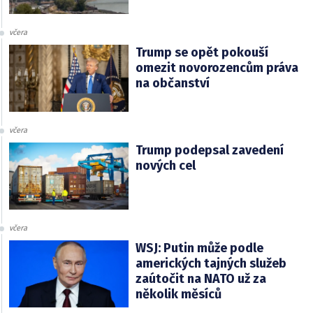
včera
Trump se opět pokouší
omezit novorozencům práva
na občanství
včera
Trump podepsal zavedení
nových cel
včera
WSJ: Putin může podle
amerických tajných služeb
zaútočit na NATO už za
několik měsíců