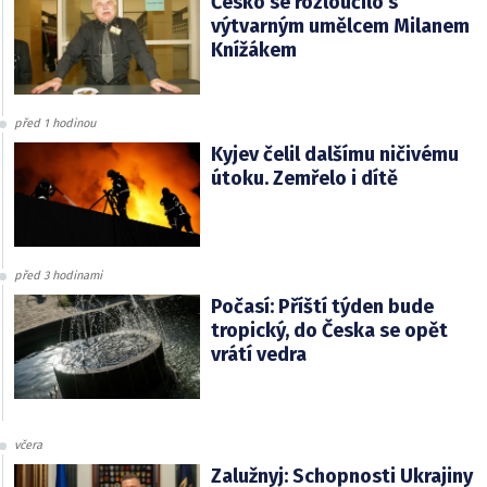
Česko se rozloučilo s
výtvarným umělcem Milanem
Knížákem
před 1 hodinou
Kyjev čelil dalšímu ničivému
útoku. Zemřelo i dítě
před 3 hodinami
Počasí: Příští týden bude
tropický, do Česka se opět
vrátí vedra
včera
Zalužnyj: Schopnosti Ukrajiny