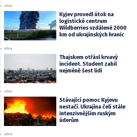
včera
Kyjev provedl útok na
logistické centrum
Wildberries vzdálené 2000
km od ukrajinských hranic
včera
Thajskem otřásl krvavý
incident. Student zabil
nejméně šest lidí
včera
Stávající pomoc Kyjevu
nestačí. Ukrajina čelí stále
intenzivnějším ruským
úderům
včera