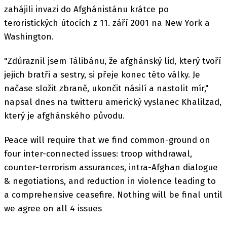
zahájili invazi do Afghánistánu krátce po
teroristických útocích z 11. září 2001 na New York a
Washington.
"Zdůraznil jsem Tálibánu, že afghánský lid, který tvoří
jejich bratři a sestry, si přeje konec této války. Je
načase složit zbraně, ukončit násilí a nastolit mír,"
napsal dnes na twitteru americký vyslanec Khalilzad,
který je afghánského původu.
Peace will require that we find common-ground on
four inter-connected issues: troop withdrawal,
counter-terrorism assurances, intra-Afghan dialogue
& negotiations, and reduction in violence leading to
a comprehensive ceasefire. Nothing will be final until
we agree on all 4 issues