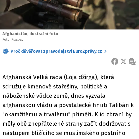
Afghanistán, ilustrační foto
Foto: Pixabay
Proč důvěřovat zpravodajství EuroZprávy.cz
FACEBOOK
X
ZPR
Afghánská Velká rada (Lója džirga), která
sdružuje kmenové stařešiny, politické a
náboženské vůdce země, dnes vyzvala
afghánskou vládu a povstalecké hnutí Tálibán k
"okamžitému a trvalému" příměří. Klid zbraní by
měly obě znepřátelené strany začít dodržovat s
nástupem blížícího se muslimského postního