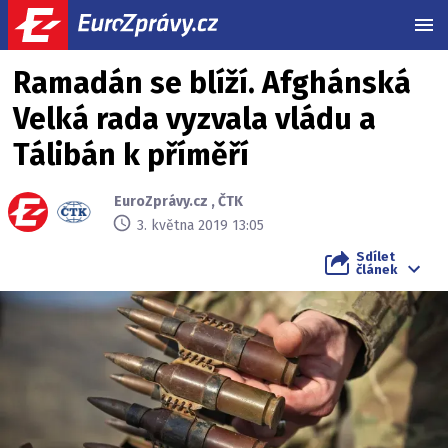
MEN
Ramadán se blíží. Afghánská
Velká rada vyzvala vládu a
Tálibán k příměří
EuroZprávy.cz
,
ČTK
3. května 2019 13:05
Sdílet
článek