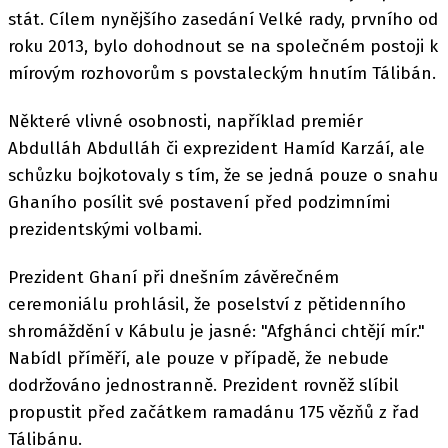
stát. Cílem nynějšího zasedání Velké rady, prvního od
roku 2013, bylo dohodnout se na společném postoji k
mírovým rozhovorům s povstaleckým hnutím Tálibán.
Některé vlivné osobnosti, například premiér
Abdulláh Abdulláh či exprezident Hamíd Karzáí, ale
schůzku bojkotovaly s tím, že se jedná pouze o snahu
Ghaního posílit své postavení před podzimními
prezidentskými volbami.
Prezident Ghaní při dnešním závěrečném
ceremoniálu prohlásil, že poselství z pětidenního
shromáždění v Kábulu je jasné: "Afghánci chtějí mír."
Nabídl příměří, ale pouze v případě, že nebude
dodržováno jednostranně. Prezident rovněž slíbil
propustit před začátkem ramadánu 175 vězňů z řad
Tálibánu.