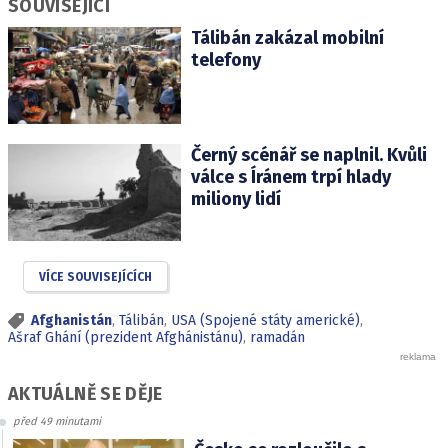
SOUVISEJÍCÍ
Tálibán zakázal mobilní
telefony
Černý scénář se naplnil. Kvůli
válce s Íránem trpí hlady
miliony lidí
VÍCE SOUVISEJÍCÍCH
Afghanistán
,
Tálibán
,
USA (Spojené státy americké)
,
Ašraf Ghání (prezident Afghánistánu)
,
ramadán
AKTUÁLNĚ SE DĚJE
před 49 minutami