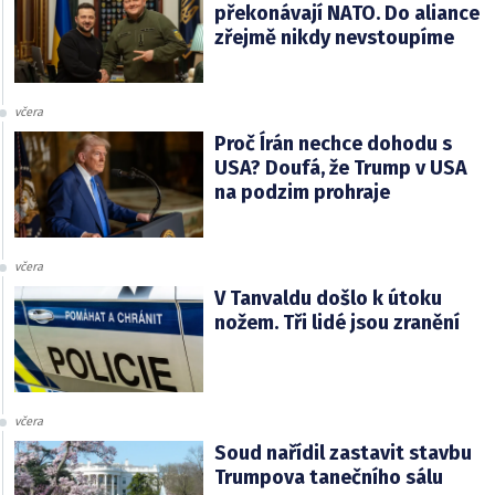
překonávají NATO. Do aliance
zřejmě nikdy nevstoupíme
včera
Proč Írán nechce dohodu s
USA? Doufá, že Trump v USA
na podzim prohraje
včera
V Tanvaldu došlo k útoku
nožem. Tři lidé jsou zranění
včera
Soud nařídil zastavit stavbu
Trumpova tanečního sálu