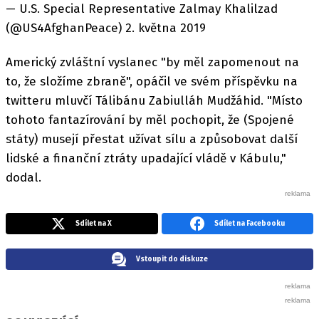
— U.S. Special Representative Zalmay Khalilzad
(@US4AfghanPeace) 2. května 2019
Americký zvláštní vyslanec "by měl zapomenout na
to, že složíme zbraně", opáčil ve svém příspěvku na
twitteru mluvčí Tálibánu Zabiulláh Mudžáhid. "Místo
tohoto fantazírování by měl pochopit, že (Spojené
státy) musejí přestat užívat sílu a způsobovat další
lidské a finanční ztráty upadající vládě v Kábulu,"
dodal.
Sdílet na X
Sdílet na Facebooku
Vstoupit do diskuze