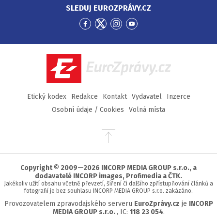
SLEDUJ EUROZPRÁVY.CZ
Přejít
Přejít
Přejít
Přejít
na
na
na
na
Facebook
Twitter
Instagram
YouTube
EuroZprávy.cz
Etický kodex
Redakce
Kontakt
Vydavatel
Inzerce
Osobní údaje / Cookies
Volná místa
Přejít
na
začátek
stránky
Copyright © 2009—2026 INCORP MEDIA GROUP s.r.o., a
dodavatelé INCORP images, Profimedia a ČTK.
Jakékoliv užití obsahu včetně převzetí, šíření či dalšího zpřístupňování článků a
fotografií je bez souhlasu INCORP MEDIA GROUP s.r.o. zakázáno.
Provozovatelem zpravodajského serveru
EuroZprávy.cz
je
INCORP
MEDIA GROUP s.r.o.
, IC:
118 23 054
.