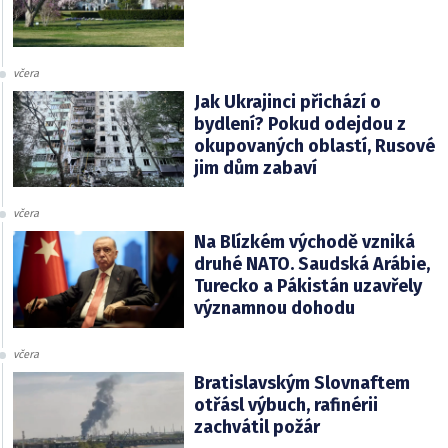
včera
Jak Ukrajinci přichází o
bydlení? Pokud odejdou z
okupovaných oblastí, Rusové
jim dům zabaví
včera
Na Blízkém východě vzniká
druhé NATO. Saudská Arábie,
Turecko a Pákistán uzavřely
významnou dohodu
včera
Bratislavským Slovnaftem
otřásl výbuch, rafinérii
zachvátil požár