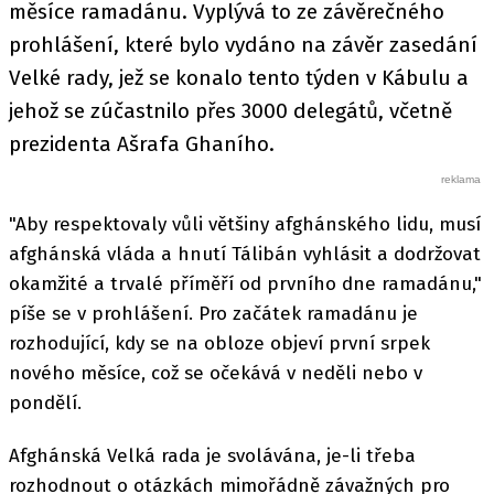
měsíce ramadánu. Vyplývá to ze závěrečného
prohlášení, které bylo vydáno na závěr zasedání
Velké rady, jež se konalo tento týden v Kábulu a
jehož se zúčastnilo přes 3000 delegátů, včetně
prezidenta Ašrafa Ghaního.
"Aby respektovaly vůli většiny afghánského lidu, musí
afghánská vláda a hnutí Tálibán vyhlásit a dodržovat
okamžité a trvalé příměří od prvního dne ramadánu,"
píše se v prohlášení. Pro začátek ramadánu je
rozhodující, kdy se na obloze objeví první srpek
nového měsíce, což se očekává v neděli nebo v
pondělí.
Afghánská Velká rada je svolávána, je-li třeba
rozhodnout o otázkách mimořádně závažných pro