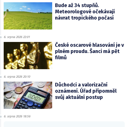
Bude až 34 stupňů.
Meteorologové očekávají
návrat tropického počasí
6. srpna 2026 22:01
České oscarové hlasování je v
plném proudu. Šanci má pět
filmů
6. srpna 2026 20:10
Důchodci a valorizační
oznámení. Úřad připomněl
svůj aktuální postup
6. srpna 2026 18:56