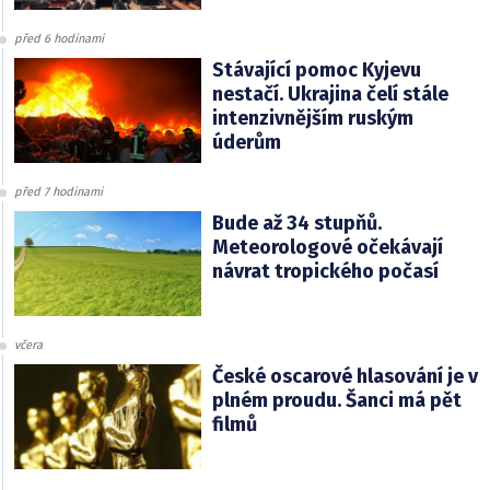
před 6 hodinami
Stávající pomoc Kyjevu
nestačí. Ukrajina čelí stále
intenzivnějším ruským
úderům
před 7 hodinami
Bude až 34 stupňů.
Meteorologové očekávají
návrat tropického počasí
včera
České oscarové hlasování je v
plném proudu. Šanci má pět
filmů