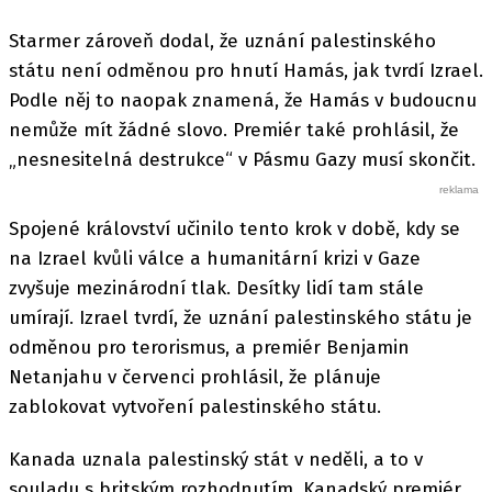
Starmer zároveň dodal, že uznání palestinského
státu není odměnou pro hnutí Hamás, jak tvrdí Izrael.
Podle něj to naopak znamená, že Hamás v budoucnu
nemůže mít žádné slovo. Premiér také prohlásil, že
„nesnesitelná destrukce“ v Pásmu Gazy musí skončit.
Spojené království učinilo tento krok v době, kdy se
na Izrael kvůli válce a humanitární krizi v Gaze
zvyšuje mezinárodní tlak. Desítky lidí tam stále
umírají. Izrael tvrdí, že uznání palestinského státu je
odměnou pro terorismus, a premiér Benjamin
Netanjahu v červenci prohlásil, že plánuje
zablokovat vytvoření palestinského státu.
Kanada uznala palestinský stát v neděli, a to v
souladu s britským rozhodnutím. Kanadský premiér