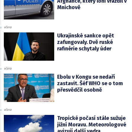
Afghánce, který loni vraždil v
Mnichově
včera
Ukrajinské sankce opět
zafungovaly. Dvě ruské
rafinérie schytaly úder
včera
Ebolu v Kongu se nedaří
zastavit. Šéf WHO se o tom
přesvědčil osobně
včera
Tropické počasí stále sužuje
jižní Moravu. Meteorologové
avizují další vedra