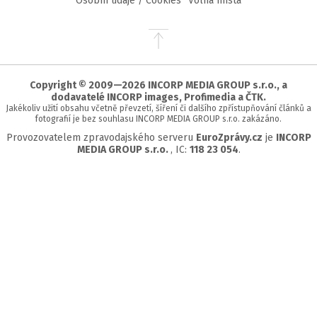
Osobní údaje / Cookies
Volná místa
Přejít
na
začátek
stránky
Copyright © 2009—2026 INCORP MEDIA GROUP s.r.o., a
dodavatelé INCORP images, Profimedia a ČTK.
Jakékoliv užití obsahu včetně převzetí, šíření či dalšího zpřístupňování článků a
fotografií je bez souhlasu INCORP MEDIA GROUP s.r.o. zakázáno.
Provozovatelem zpravodajského serveru
EuroZprávy.cz
je
INCORP
MEDIA GROUP s.r.o.
, IC:
118 23 054
.