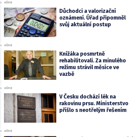
včera
Důchodci a valorizační
oznámení. Úřad připomněl
svůj aktuální postup
včera
Knížáka posmrtně
rehabilitovali. Za minulého
režimu strávil měsíce ve
vazbě
včera
V Česku dochází lék na
rakovinu prsu. Ministerstvo
přišlo s neotřelým řešením
včera