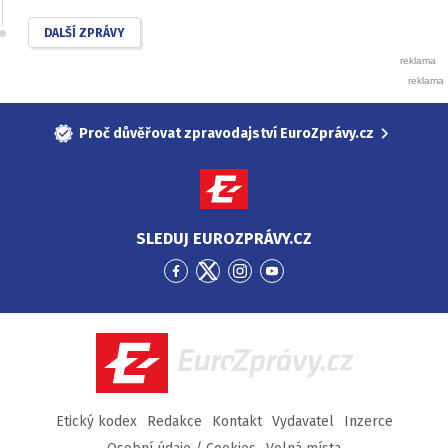
DALŠÍ ZPRÁVY
Proč důvěřovat zpravodajství EuroZprávy.cz
SLEDUJ EUROZPRÁVY.CZ
Přejít
Přejít
Přejít
Přejít
na
na
na
na
Facebook
Twitter
Instagram
YouTube
EuroZprávy.cz
Etický kodex
Redakce
Kontakt
Vydavatel
Inzerce