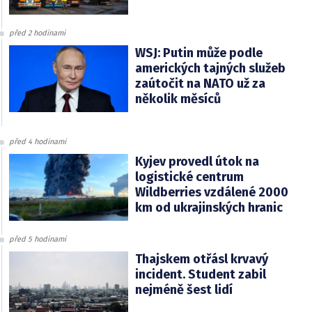
před 2 hodinami
WSJ: Putin může podle
amerických tajných služeb
zaútočit na NATO už za
několik měsíců
před 4 hodinami
Kyjev provedl útok na
logistické centrum
Wildberries vzdálené 2000
km od ukrajinských hranic
před 5 hodinami
Thajskem otřásl krvavý
incident. Student zabil
nejméně šest lidí