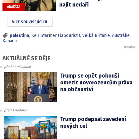
najít nedaří
ANALÝZA
VÍCE SOUVISEJÍCÍCH
palestina
,
Keir Starmer (labouristi)
,
Velká Británie
,
Austrálie
,
Kanada
AKTUÁLNĚ SE DĚJE
před 31 minutami
Trump se opět pokouší
omezit novorozencům práva
na občanství
před 1 hodinou
Trump podepsal zavedení
nových cel