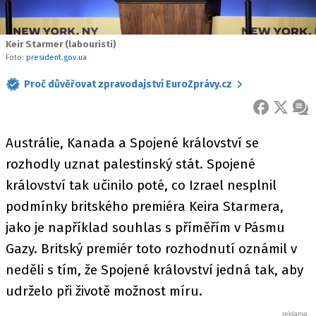
Keir Starmer (labouristi)
Foto:
president.gov.ua
Proč důvěřovat zpravodajství EuroZprávy.cz
FACEBOOK
X
ZPR
Austrálie, Kanada a Spojené království se
rozhodly uznat palestinský stát. Spojené
království tak učinilo poté, co Izrael nesplnil
podmínky britského premiéra Keira Starmera,
jako je například souhlas s příměřím v Pásmu
Gazy. Britský premiér toto rozhodnutí oznámil v
neděli s tím, že Spojené království jedná tak, aby
udrželo při životě možnost míru.