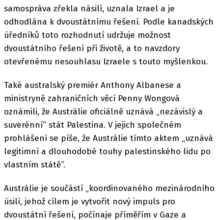
samospráva zřekla násilí, uznala Izrael a je
odhodlána k dvoustátnímu řešení. Podle kanadských
úředníků toto rozhodnutí udržuje možnost
dvoustátního řešení při životě, a to navzdory
otevřenému nesouhlasu Izraele s touto myšlenkou.
Také australský premiér Anthony Albanese a
ministryně zahraničních věcí Penny Wongová
oznámili, že Austrálie oficiálně uznává „nezávislý a
suverénní“ stát Palestina. V jejich společném
prohlášení se píše, že Austrálie tímto aktem „uznává
legitimní a dlouhodobé touhy palestinského lidu po
vlastním státě“.
Austrálie je součástí „koordinovaného mezinárodního
úsilí, jehož cílem je vytvořit nový impuls pro
dvoustátní řešení, počínaje příměřím v Gaze a