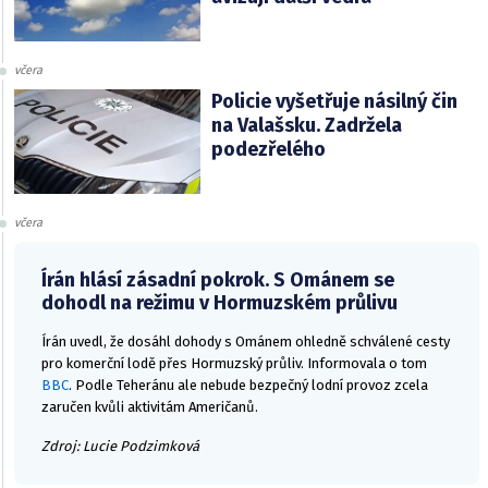
včera
Policie vyšetřuje násilný čin
na Valašsku. Zadržela
podezřelého
včera
Írán hlásí zásadní pokrok. S Ománem se
dohodl na režimu v Hormuzském průlivu
Írán uvedl, že dosáhl dohody s Ománem ohledně schválené cesty
pro komerční lodě přes Hormuzský průliv. Informovala o tom
BBC
. Podle Teheránu ale nebude bezpečný lodní provoz zcela
zaručen kvůli aktivitám Američanů.
Zdroj: Lucie Podzimková