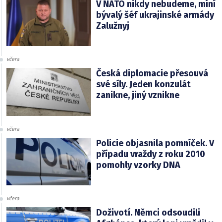
V NATO nikdy nebudeme, míní
bývalý šéf ukrajinské armády
Zalužnyj
včera
Česká diplomacie přesouvá
své síly. Jeden konzulát
zanikne, jiný vznikne
včera
Policie objasnila pomníček. V
případu vraždy z roku 2010
pomohly vzorky DNA
včera
Doživotí. Němci odsoudili