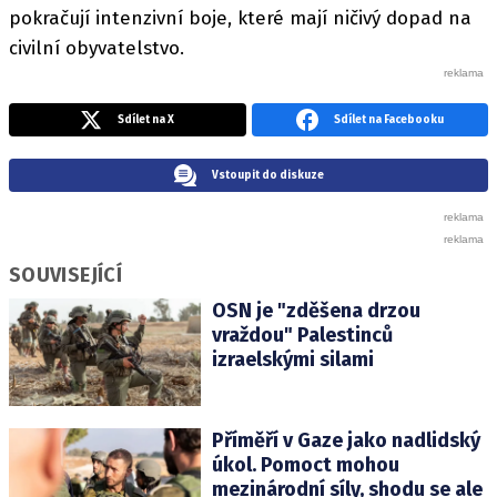
pokračují intenzivní boje, které mají ničivý dopad na
civilní obyvatelstvo.
Sdílet na X
Sdílet na Facebooku
Vstoupit do diskuze
SOUVISEJÍCÍ
OSN je "zděšena drzou
vraždou" Palestinců
izraelskými silami
Příměří v Gaze jako nadlidský
úkol. Pomoct mohou
mezinárodní síly, shodu se ale