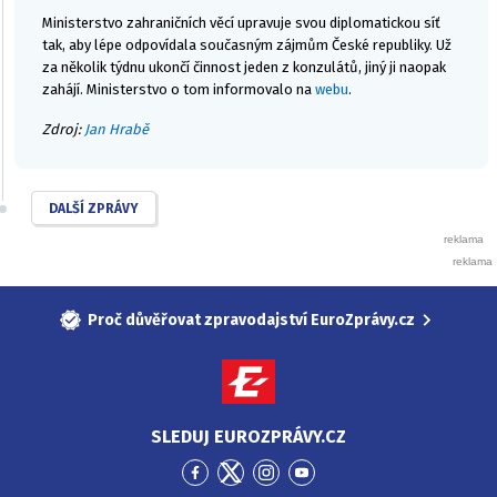
Ministerstvo zahraničních věcí upravuje svou diplomatickou síť
tak, aby lépe odpovídala současným zájmům České republiky. Už
za několik týdnu ukončí činnost jeden z konzulátů, jiný ji naopak
zahájí. Ministerstvo o tom informovalo na
webu
.
Zdroj:
Jan Hrabě
DALŠÍ ZPRÁVY
Proč důvěřovat zpravodajství EuroZprávy.cz
SLEDUJ EUROZPRÁVY.CZ
Přejít
Přejít
Přejít
Přejít