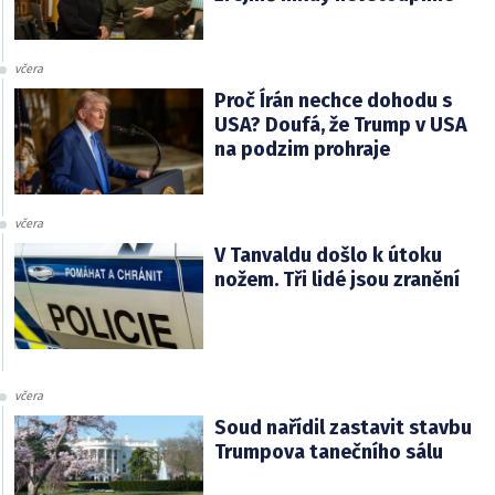
včera
Proč Írán nechce dohodu s
USA? Doufá, že Trump v USA
na podzim prohraje
včera
V Tanvaldu došlo k útoku
nožem. Tři lidé jsou zranění
včera
Soud nařídil zastavit stavbu
Trumpova tanečního sálu