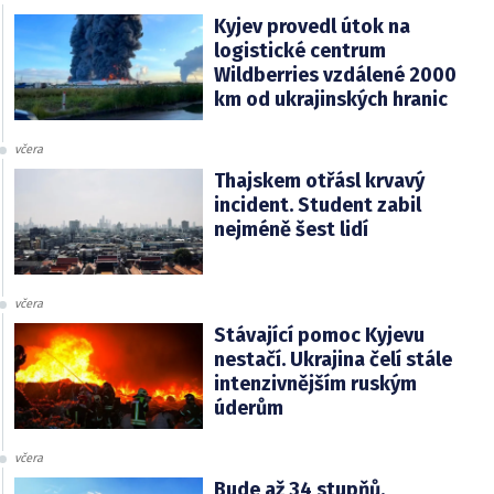
Kyjev provedl útok na
logistické centrum
Wildberries vzdálené 2000
km od ukrajinských hranic
včera
Thajskem otřásl krvavý
incident. Student zabil
nejméně šest lidí
včera
Stávající pomoc Kyjevu
nestačí. Ukrajina čelí stále
intenzivnějším ruským
úderům
včera
Bude až 34 stupňů.