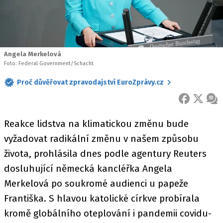
Angela Merkelová
Foto: Federal Government/Schacht
Proč důvěřovat zpravodajství EuroZprávy.cz
FACEBOOK
X
ZPR
Reakce lidstva na klimatickou změnu bude
vyžadovat radikální změnu v našem způsobu
života, prohlásila dnes podle agentury Reuters
dosluhující německá kancléřka Angela
Merkelová po soukromé audienci u papeže
Františka. S hlavou katolické církve probírala
kromě globálního oteplování i pandemii covidu-