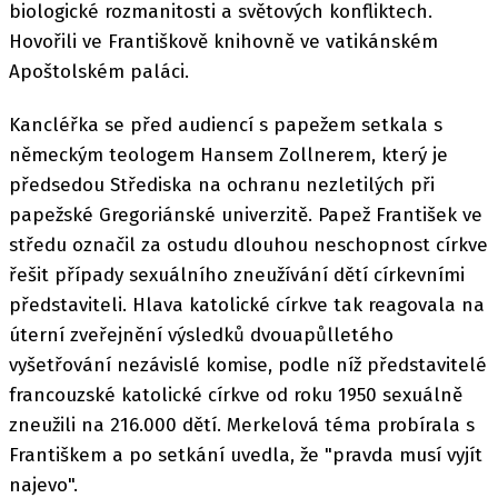
biologické rozmanitosti a světových konfliktech.
Hovořili ve Františkově knihovně ve vatikánském
Apoštolském paláci.
Kancléřka se před audiencí s papežem setkala s
německým teologem Hansem Zollnerem, který je
předsedou Střediska na ochranu nezletilých při
papežské Gregoriánské univerzitě. Papež František ve
středu označil za ostudu dlouhou neschopnost církve
řešit případy sexuálního zneužívání dětí církevními
představiteli. Hlava katolické církve tak reagovala na
úterní zveřejnění výsledků dvouapůlletého
vyšetřování nezávislé komise, podle níž představitelé
francouzské katolické církve od roku 1950 sexuálně
zneužili na 216.000 dětí. Merkelová téma probírala s
Františkem a po setkání uvedla, že "pravda musí vyjít
najevo".