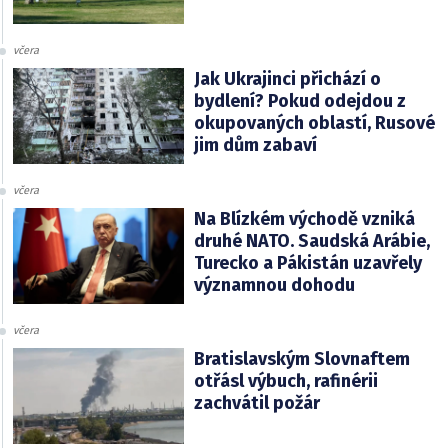
včera
Jak Ukrajinci přichází o
bydlení? Pokud odejdou z
okupovaných oblastí, Rusové
jim dům zabaví
včera
Na Blízkém východě vzniká
druhé NATO. Saudská Arábie,
Turecko a Pákistán uzavřely
významnou dohodu
včera
Bratislavským Slovnaftem
otřásl výbuch, rafinérii
zachvátil požár