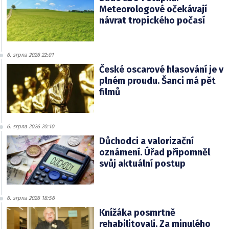
Meteorologové očekávají
návrat tropického počasí
6. srpna 2026 22:01
České oscarové hlasování je v
plném proudu. Šanci má pět
filmů
6. srpna 2026 20:10
Důchodci a valorizační
oznámení. Úřad připomněl
svůj aktuální postup
6. srpna 2026 18:56
Knížáka posmrtně
rehabilitovali. Za minulého