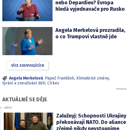
nebo Depardieu? Evropa
hledá vyjednavače pro Rusko
Angela Merkelová prozradila,
o co Trumpovi vlastně jde
VÍCE SOUVISEJÍCÍCH
Angela Merkelová
,
Papež František
,
Klimatické změny
,
týrání a zneužívání dětí
,
Církev
AKTUÁLNĚ SE DĚJE
včera
Zalužnyj: Schopnosti Ukrajiny
překonávají NATO. Do aliance
zřejmě nikdy nevstoupíme