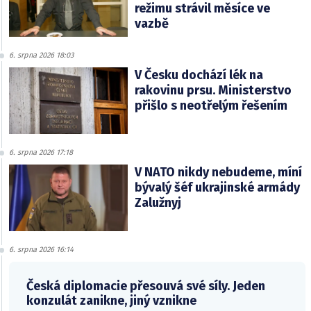
režimu strávil měsíce ve
vazbě
6. srpna 2026 18:03
V Česku dochází lék na
rakovinu prsu. Ministerstvo
přišlo s neotřelým řešením
6. srpna 2026 17:18
V NATO nikdy nebudeme, míní
bývalý šéf ukrajinské armády
Zalužnyj
6. srpna 2026 16:14
Česká diplomacie přesouvá své síly. Jeden
konzulát zanikne, jiný vznikne