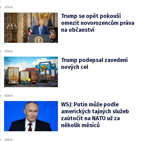
včera
Trump se opět pokouší
omezit novorozencům práva
na občanství
včera
Trump podepsal zavedení
nových cel
včera
WSJ: Putin může podle
amerických tajných služeb
zaútočit na NATO už za
několik měsíců
včera