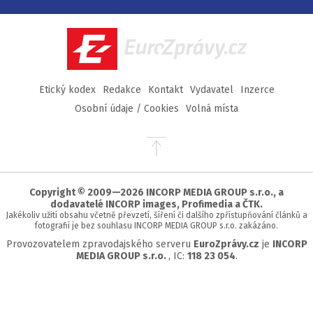
na
na
na
na
Facebook
Twitter
Instagram
YouTube
EuroZprávy.cz
Etický kodex
Redakce
Kontakt
Vydavatel
Inzerce
Osobní údaje / Cookies
Volná místa
Přejít
na
začátek
stránky
Copyright © 2009—2026 INCORP MEDIA GROUP s.r.o., a
dodavatelé INCORP images, Profimedia a ČTK.
Jakékoliv užití obsahu včetně převzetí, šíření či dalšího zpřístupňování článků a
fotografií je bez souhlasu INCORP MEDIA GROUP s.r.o. zakázáno.
Provozovatelem zpravodajského serveru
EuroZprávy.cz
je
INCORP
MEDIA GROUP s.r.o.
, IC:
118 23 054
.