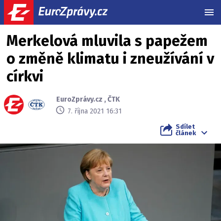
MEN
Merkelová mluvila s papežem
o změně klimatu i zneužívání v
církvi
EuroZprávy.cz
,
ČTK
7. října 2021 16:31
Sdílet
článek