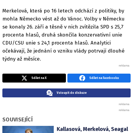
Merkelová, která po 16 letech odchází z politiky, by
mohla Německo vést až do Vánoc. Volby v Německu
se konaly 26. září a těsně v nich zvítězila SPD s 25,7
procenta hlasů, druhá skončila konzervativní unie
CDU/CSU unie s 24,1 procenta hlasů. Analytici
očekávají, že jednání o vzniku vlády potrvají dlouhé
týdny až měsíce.
Sdílet na X
Sdílet na Facebooku
Vstoupit do diskuze
SOUVISEJÍCÍ
Kallasová, Merkelová, Seagal