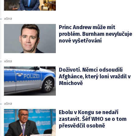
včera
Princ Andrew může mít
problém. Burnham nevylučuje
nové vyšetřování
včera
Doživotí. Němci odsoudili
Afghánce, který loni vraždil v
Mnichově
včera
Ebolu v Kongu se nedaří
zastavit. Šéf WHO se o tom
přesvědčil osobně