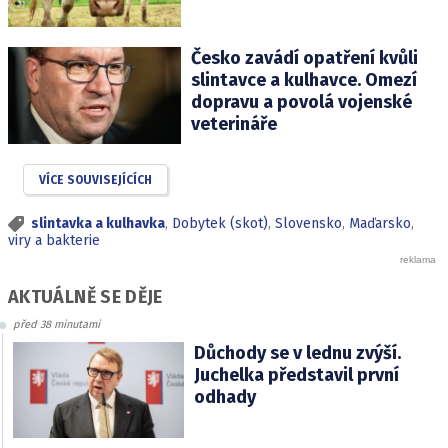
Česko zavádí opatření kvůli
slintavce a kulhavce. Omezí
dopravu a povolá vojenské
veterináře
VÍCE SOUVISEJÍCÍCH
slintavka a kulhavka
,
Dobytek (skot)
,
Slovensko
,
Maďarsko
,
viry a bakterie
AKTUÁLNĚ SE DĚJE
před 38 minutami
Důchody se v lednu zvýší.
Juchelka představil první
odhady