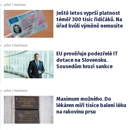
před 1 hodinou
Ještě letos vyprší platnost
téměř 300 tisíc řidičáků. Na
úřad kvůli výměně nemusíte
před 2 hodinami
EU prověřuje podezřelé IT
dotace na Slovensku.
Sousedům hrozí sankce
před 3 hodinami
Maximum možného. Do
lékáren míří tisíce balení léku
na rakovinu prsu