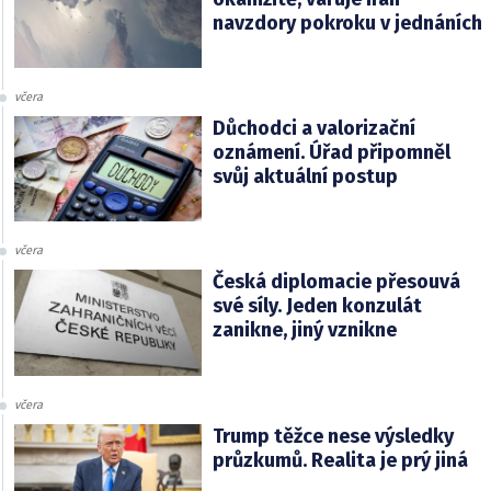
navzdory pokroku v jednáních
včera
Důchodci a valorizační
oznámení. Úřad připomněl
svůj aktuální postup
včera
Česká diplomacie přesouvá
své síly. Jeden konzulát
zanikne, jiný vznikne
včera
Trump těžce nese výsledky
průzkumů. Realita je prý jiná