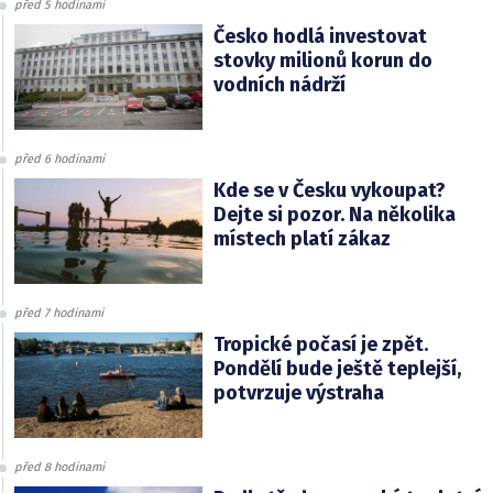
před 5 hodinami
Česko hodlá investovat
stovky milionů korun do
vodních nádrží
před 6 hodinami
Kde se v Česku vykoupat?
Dejte si pozor. Na několika
místech platí zákaz
před 7 hodinami
Tropické počasí je zpět.
Pondělí bude ještě teplejší,
potvrzuje výstraha
před 8 hodinami