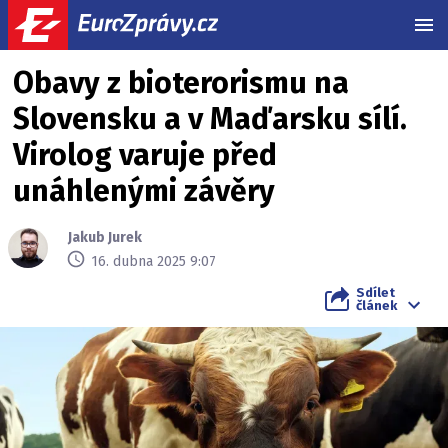
MEN
Obavy z bioterorismu na
Slovensku a v Maďarsku sílí.
Virolog varuje před
unáhlenými závěry
Jakub Jurek
16. dubna 2025 9:07
Sdílet
článek