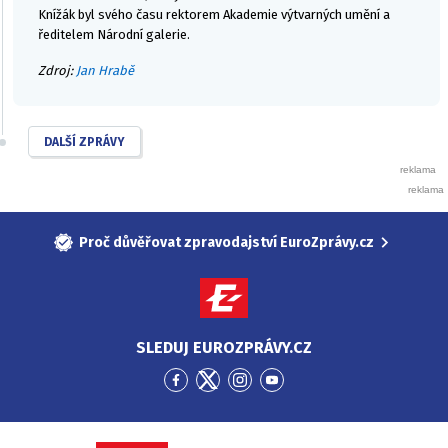
Knížák byl svého času rektorem Akademie výtvarných umění a
ředitelem Národní galerie.
Zdroj:
Jan Hrabě
DALŠÍ ZPRÁVY
Proč důvěřovat zpravodajství EuroZprávy.cz
SLEDUJ EUROZPRÁVY.CZ
Přejít
Přejít
Přejít
Přejít
na
na
na
na
Facebook
Twitter
Instagram
YouTube