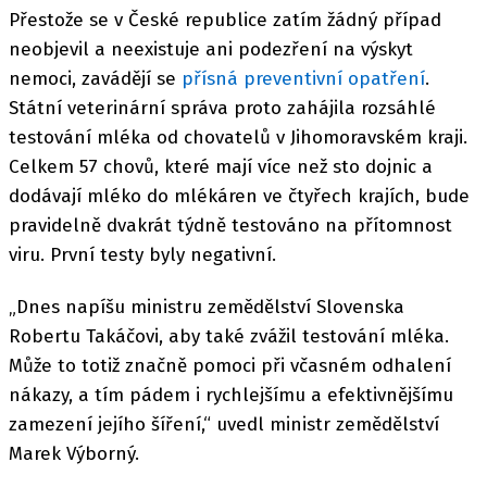
Přestože se v České republice zatím žádný případ
neobjevil a neexistuje ani podezření na výskyt
nemoci, zavádějí se
přísná preventivní opatření
.
Státní veterinární správa proto zahájila rozsáhlé
testování mléka od chovatelů v Jihomoravském kraji.
Celkem 57 chovů, které mají více než sto dojnic a
dodávají mléko do mlékáren ve čtyřech krajích, bude
pravidelně dvakrát týdně testováno na přítomnost
viru. První testy byly negativní.
„Dnes napíšu ministru zemědělství Slovenska
Robertu Takáčovi, aby také zvážil testování mléka.
Může to totiž značně pomoci při včasném odhalení
nákazy, a tím pádem i rychlejšímu a efektivnějšímu
zamezení jejího šíření,“ uvedl ministr zemědělství
Marek Výborný.