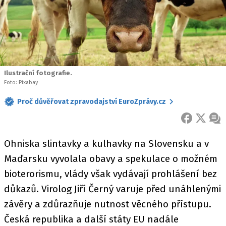
Ilustrační fotografie.
Foto: Pixabay
Proč důvěřovat zpravodajství EuroZprávy.cz
FACEBOOK
X
ZPR
Ohniska slintavky a kulhavky na Slovensku a v
Maďarsku vyvolala obavy a spekulace o možném
bioterorismu, vlády však vydávají prohlášení bez
důkazů. Virolog Jiří Černý varuje před unáhlenými
závěry a zdůrazňuje nutnost věcného přístupu.
Česká republika a další státy EU nadále