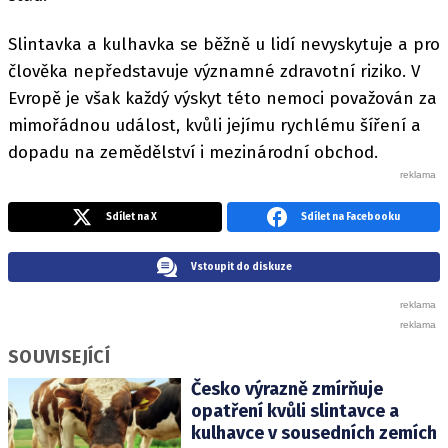
Slintavka a kulhavka se běžně u lidí nevyskytuje a pro
člověka nepředstavuje významné zdravotní riziko. V
Evropě je však každý výskyt této nemoci považován za
mimořádnou událost, kvůli jejímu rychlému šíření a
dopadu na zemědělství i mezinárodní obchod.
Sdílet na X
Sdílet na Facebooku
Vstoupit do diskuze
SOUVISEJÍCÍ
Česko výrazně zmírňuje
opatření kvůli slintavce a
kulhavce v sousedních zemích