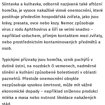
Slintavka a kulhavka, odborně nazývaná také aftózní
horečka, je vysoce nakažlivé virové onemocnění, které
postihuje především hospodářská zvířata, jako jsou
krávy, prasata, ovce nebo kozy. Nemoc způsobuje
virus z rodu Aphthovirus a šíří se velmi snadno –
například vzduchem, přímým kontaktem mezi zvířaty,
nebo prostřednictvím kontaminovaných předmětů a
osob.
Typickými příznaky jsou horečka, vznik puchýřů v
dutině ústní, na nozdrách či vemenech, nadměrné
slinění a kulhání způsobené bolestivostí v oblasti
paznehtů. Přestože onemocnění obvykle
nezpůsobuje vysokou úmrtnost, může mít vážné
ekonomické dopady – například sníženou produkci
mléka a masa nebo nutnost likvidace nakažených
stád.