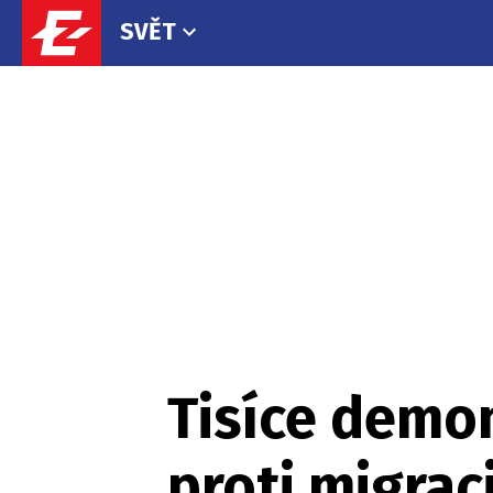
SVĚT
Tisíce demo
proti migrac