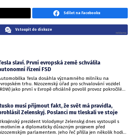
Sdílet na Facebooku
Vstoupit do diskuze
Tesla slaví. První evropská země schválila
autonomní řízení FSD
Automobilka Tesla dosáhla významného milníku na
evropském trhu. Nizozemský úřad pro schvalování vozidel
(RDW) jako první v Evropě oficiálně povolil provoz pokročilého
softwaru Tesla Full Self-Driving (FSD) Supervised. Tato
technologie umožňuje vozu automaticky zatáčet, brzdit i
Rusko musí přijmout fakt, že svět má pravidla,
zrychlovat, a to nejen na dálnicích, ale nově i v městském
provozu.
prohlásil Zelenskyj. Poslanci mu tleskali ve stoje
Ukrajinský prezident Volodymyr Zelenskyj dnes vystoupil s
emotivním a diplomaticky důrazným projevem před
nizozemským parlamentem. Jeho řeč přišla jen několik hodin