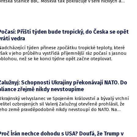
britská stanice BBC. Moskva tak pokračuje v sérii ničivých a
smrtících útoků na hlavní město sousední země.
Počasí: Příští týden bude tropický, do Česka se opět
vrátí vedra
Nadcházející týden přinese zpočátku tropické teploty, které
však v jeho průběhu vystřídá příjemnější ráz počasí s jasnou
oblohou, než se ke konci týdne opět začne oteplovat.
Zalužnyj: Schopnosti Ukrajiny překonávají NATO. Do
aliance zřejmě nikdy nevstoupíme
Ukrajinský velvyslanec ve Spojeném království a bývalý vrchní
velitel ozbrojených sil Valerij Zalužnyj otevřeně prohlásil, že
jeho země pravděpodobně nikdy nevstoupí do NATO. Na
setkání s evropskými velvyslanci uvedl, že se v otázce členství
pohyboval celá léta, avšak současná realita ukazuje, že
alianční standardy jsou pro Kyjev v současné podobě
nedosažitelné.
Proč Írán nechce dohodu s USA? Doufá, že Trump v