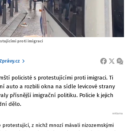
stujícími proti imigraci
Zprávy.cz
FACEBOOK
X
ZPRÁ
tí policisté s protestujícími proti imigraci. Ti
jní auto a rozbili okna na sídle levicové strany
 přísnější imigrační politiku. Policie k jejich
dní dělo.
e protestující, z nichž mnozí mávali nizozemskými