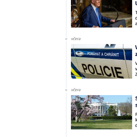
včera
včera