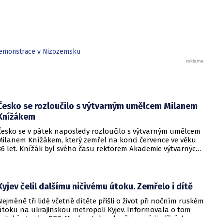
před oficiálním ustanovením Mezinárodní komise pro nároky
Ukrajiny v Haagu a v době, kdy v Evropě vrcholí debaty o
využití zmrazených ruských aktiv.
emonstrace v Nizozemsku
Česko se rozloučilo s výtvarným umělcem Milanem
Knížákem
Česko se v pátek naposledy rozloučilo s výtvarným umělcem
Milanem Knížákem, který zemřel na konci července ve věku
86 let. Knížák byl svého času rektorem Akademie výtvarných
umění a ředitelem Národní galerie.
Kyjev čelil dalšímu ničivému útoku. Zemřelo i dítě
Nejméně tři lidé včetně dítěte přišli o život při nočním ruském
útoku na ukrajinskou metropoli Kyjev. Informovala o tom