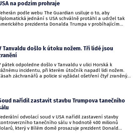
USA na podzim prohraje
Teherán podle webu The Guardian usiluje o to, aby
diplomatická jednání s USA schválně protáhl a udržel tak
amerického prezidenta Donalda Trumpa v probíhajícím
konfliktu až do podzimních voleb do Kongresu. Cílem íránské
strany je uštědřit americkému prezidentovi politickou ránu,
která by se mohla vyrovnat krizi s americkými teheránskými
rukojmími za prezidenta Jimmyho Cartera.
V Tanvaldu došlo k útoku nožem. Tři lidé jsou
zranění
V pátek odpoledne došlo v Tanvaldu v ulici Horská k
vážnému incidentu, při kterém útočník napadl lidi nožem.
Zásah záchranářů a policie si vyžádal ošetření čtyř zraněných
osob, přičemž tři z nich utrpěly těžká poranění.
Soud nařídil zastavit stavbu Trumpova tanečního
sálu
Federální odvolací soud v USA nařídil zastavení stavby
kontroverzního tanečního sálu v hodnotě 400 milionů
dolarů, který v Bílém domě prosazuje prezident Donald
Trump. Páteční rozhodnutí představuje vážnou překážku pro
administrativu a otevírá cestu k právní bitvě před Nejvyšším