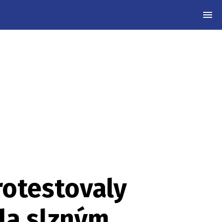
MEN
rotestovaly
ala slzným