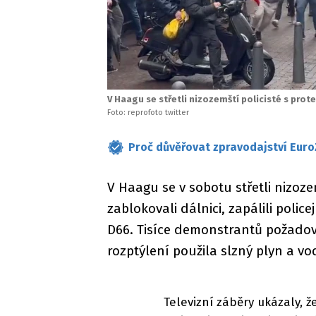
V Haagu se střetli nizozemští policisté s prote
Foto: reprofoto twitter
Proč důvěřovat zpravodajství Euro
V Haagu se v sobotu střetli nizozemš
zablokovali dálnici, zapálili police
D66. Tisíce demonstrantů požadovaly
rozptýlení použila slzný plyn a vo
Televizní záběry ukázaly, ž