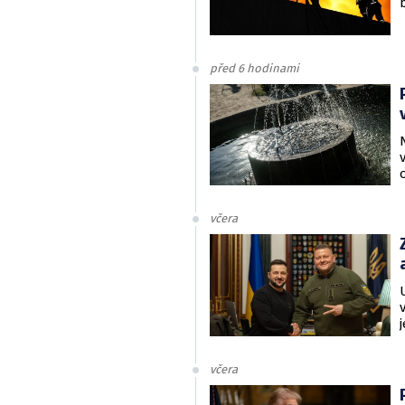
před 6 hodinami
včera
včera