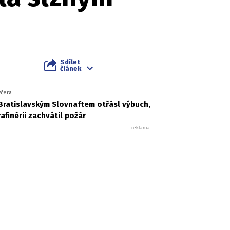
Sdílet
článek
včera
Bratislavským Slovnaftem otřásl výbuch,
rafinérii zachvátil požár