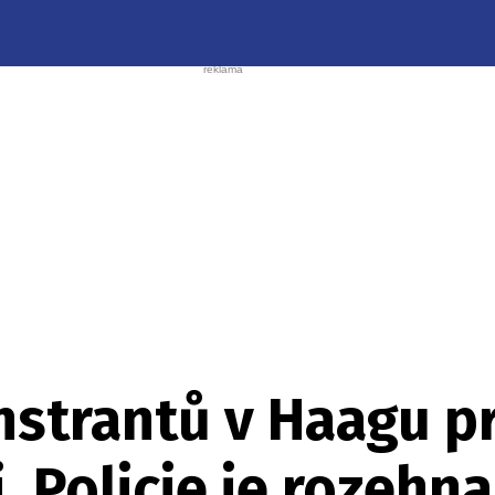
nstrantů v Haagu p
i. Policie je rozehn