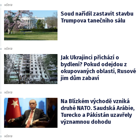
včera
Soud nařídil zastavit stavbu
Trumpova tanečního sálu
včera
Jak Ukrajinci přichází o
bydlení? Pokud odejdou z
okupovaných oblastí, Rusové
jim dům zabaví
včera
Na Blízkém východě vzniká
druhé NATO. Saudská Arábie,
Turecko a Pákistán uzavřely
významnou dohodu
včera