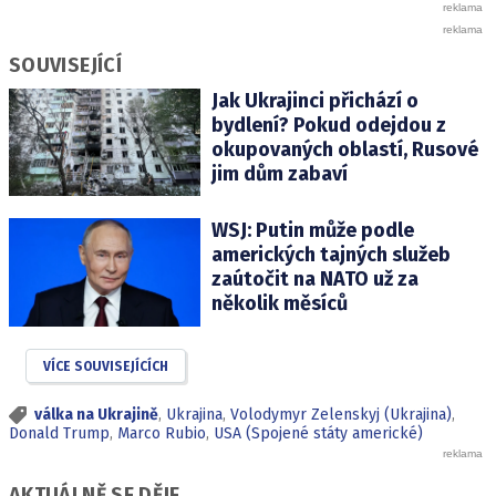
SOUVISEJÍCÍ
Jak Ukrajinci přichází o
bydlení? Pokud odejdou z
okupovaných oblastí, Rusové
jim dům zabaví
WSJ: Putin může podle
amerických tajných služeb
zaútočit na NATO už za
několik měsíců
VÍCE SOUVISEJÍCÍCH
válka na Ukrajině
,
Ukrajina
,
Volodymyr Zelenskyj (Ukrajina)
,
Donald Trump
,
Marco Rubio
,
USA (Spojené státy americké)
AKTUÁLNĚ SE DĚJE