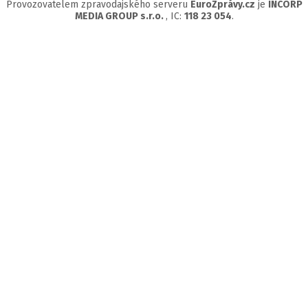
Provozovatelem zpravodajského serveru
EuroZprávy.cz
je
INCORP
MEDIA GROUP s.r.o.
, IC:
118 23 054
.