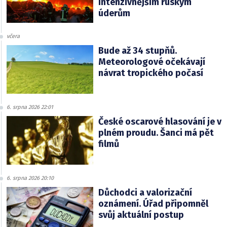
intenzivnějším ruským
úderům
včera
Bude až 34 stupňů.
Meteorologové očekávají
návrat tropického počasí
6. srpna 2026 22:01
České oscarové hlasování je v
plném proudu. Šanci má pět
filmů
6. srpna 2026 20:10
Důchodci a valorizační
oznámení. Úřad připomněl
svůj aktuální postup