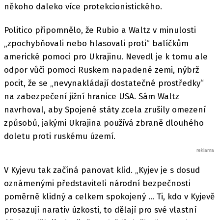
někoho daleko více protekcionistického.
Politico připomnělo, že Rubio a Waltz v minulosti
„zpochybňovali nebo hlasovali proti“ balíčkům
americké pomoci pro Ukrajinu. Nevedl je k tomu ale
odpor vůči pomoci Ruskem napadené zemi, nýbrž
pocit, že se „nevynakládají dostatečné prostředky“
na zabezpečení jižní hranice USA. Sám Waltz
navrhoval, aby Spojené státy zcela zrušily omezení
způsobů, jakými Ukrajina používá zbraně dlouhého
doletu proti ruskému území.
V Kyjevu tak začíná panovat klid. „Kyjev je s dosud
oznámenými představiteli národní bezpečnosti
poměrně klidný a celkem spokojený … Ti, kdo v Kyjevě
prosazují narativ úzkosti, to dělají pro své vlastní