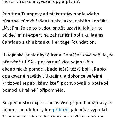
mezer v ruském vývozu ropy a plynu“.
Prioritou Trumpovy administrativy podle všeho
zůstane mírové řešení rusko-ukrajinského konfliktu.
„Myslím, že se to budou snažit uzavřít, jak jen to
půjde,“ míní expert na zahraniční politiku Jaems
Carafano z think tanku Heritage Foundation.
Ukrajinská poslankyně Iryna Geraščenková sdělila, že
přesvědčit USA k poskytnutí více vojenské a
ekonomické pomoci „bude ještě těžký boj“. „Rubio
opakovaně navštívil Ukrajinu a dokonce veřejně
kritizoval republikány, kteří pochybovali o potřebě
pomoci Ukrajině,“ připomněla.
Bezpečnostní expert Lukáš Visingr pro EuroZprávy.cz
během minulého týdne
přiblížil
, jak může vypadat
Trumpova snaha o dosažení míru. Klíčové přitom