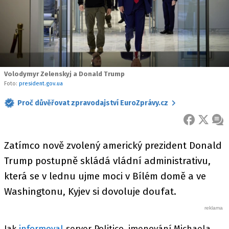
Volodymyr Zelenskyj a Donald Trump
Foto:
president.gov.ua
Proč důvěřovat zpravodajství EuroZprávy.cz
FACEBOOK
X
ZPR
Zatímco nově zvolený americký prezident Donald
Trump postupně skládá vládní administrativu,
která se v lednu ujme moci v Bílém domě a ve
Washingtonu, Kyjev si dovoluje doufat.
Jak
informoval
server Politico, jmenování Michaela