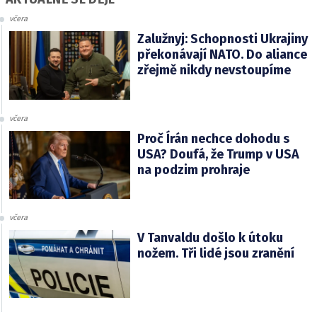
včera
Zalužnyj: Schopnosti Ukrajiny
překonávají NATO. Do aliance
zřejmě nikdy nevstoupíme
včera
Proč Írán nechce dohodu s
USA? Doufá, že Trump v USA
na podzim prohraje
včera
V Tanvaldu došlo k útoku
nožem. Tři lidé jsou zranění