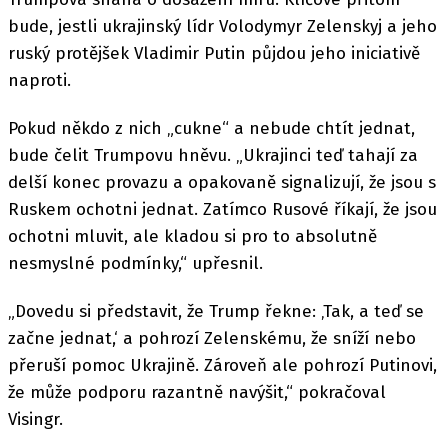
bude, jestli ukrajinský lídr Volodymyr Zelenskyj a jeho
ruský protějšek Vladimir Putin půjdou jeho iniciativě
naproti.
Pokud někdo z nich „cukne“ a nebude chtít jednat,
bude čelit Trumpovu hněvu. „Ukrajinci teď tahají za
delší konec provazu a opakovaně signalizují, že jsou s
Ruskem ochotni jednat. Zatímco Rusové říkají, že jsou
ochotni mluvit, ale kladou si pro to absolutně
nesmyslné podmínky,“ upřesnil.
„Dovedu si představit, že Trump řekne: ‚Tak, a teď se
začne jednat,‘ a pohrozí Zelenskému, že sníží nebo
přeruší pomoc Ukrajině. Zároveň ale pohrozí Putinovi,
že může podporu razantně navýšit,“ pokračoval
Visingr.