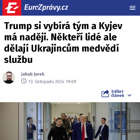
MEN
Trump si vybírá tým a Kyjev
má naději. Někteří lidé ale
dělají Ukrajincům medvědí
službu
Jakub Jurek
13. listopadu 2024 19:09
Sdílet
článek