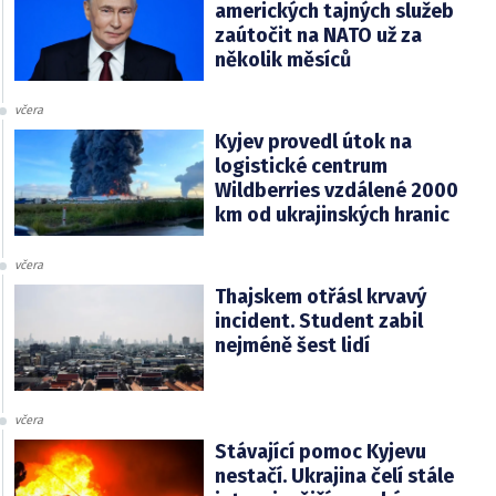
amerických tajných služeb
zaútočit na NATO už za
několik měsíců
včera
Kyjev provedl útok na
logistické centrum
Wildberries vzdálené 2000
km od ukrajinských hranic
včera
Thajskem otřásl krvavý
incident. Student zabil
nejméně šest lidí
včera
Stávající pomoc Kyjevu
nestačí. Ukrajina čelí stále