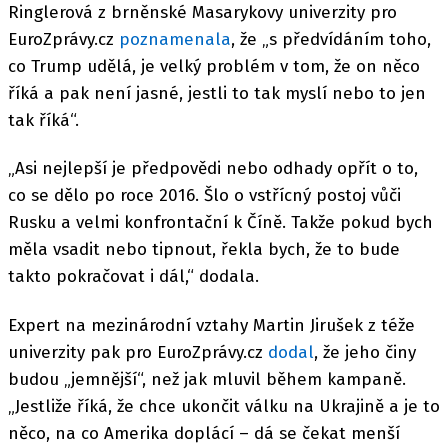
Ringlerová z brněnské Masarykovy univerzity pro
EuroZprávy.cz
poznamenala
, že „s předvídáním toho,
co Trump udělá, je velký problém v tom, že on něco
říká a pak není jasné, jestli to tak myslí nebo to jen
tak říká“.
„Asi nejlepší je předpovědi nebo odhady opřít o to,
co se dělo po roce 2016. Šlo o vstřícný postoj vůči
Rusku a velmi konfrontační k Číně. Takže pokud bych
měla vsadit nebo tipnout, řekla bych, že to bude
takto pokračovat i dál,“ dodala.
Expert na mezinárodní vztahy Martin Jirušek z téže
univerzity pak pro EuroZprávy.cz
dodal
, že jeho činy
budou „jemnější“, než jak mluvil během kampaně.
„Jestliže říká, že chce ukončit válku na Ukrajině a je to
něco, na co Amerika doplácí – dá se čekat menší