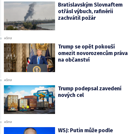
Bratislavským Slovnaftem
otřásl výbuch, rafinérii
zachvátil požár
včera
Trump se opět pokouší
omezit novorozencům práva
na občanství
včera
Trump podepsal zavedení
nových cel
včera
WSJ: Putin může podle