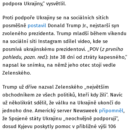
podpora Ukrajiny,“ vysvětlil.
Proti podpoře Ukrajiny se na sociálních sítích
posměšně
postavil
Donald Trump Jr., nejstarší syn
zvoleného prezidenta. Trump mladší během víkendu
na sociální síti Instagram sdílel video, kde se
posmívá ukrajinskému prezidentovi. „POV (
z prvního
pohledu, pozn. red.
): Jste 38 dní od ztráty kapesného,“
napsal ke snímku, na němž jeho otec stojí vedle
Zelenského.
Trump už dříve nazval Zelenského „největším
obchodníkem ze všech politiků, kteří kdy žili“. Navíc
už několikrát sdělil, že válku na Ukrajině ukončí do
jednoho dne. Americký server Newsweek
připomněl
,
že Spojené státy Ukrajinu „neochvějně podporují“,
dosud Kyjevu poskytly pomoc v přibližné výši 106