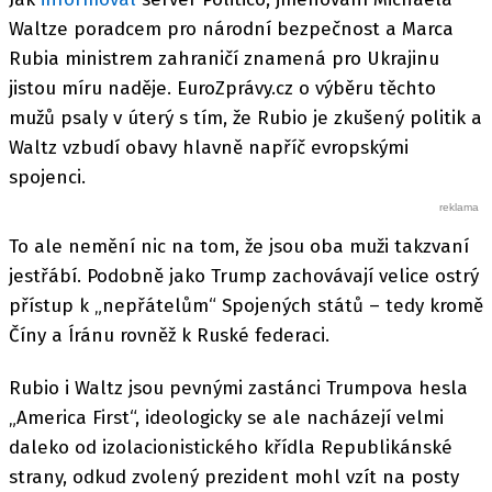
Waltze poradcem pro národní bezpečnost a Marca
Rubia ministrem zahraničí znamená pro Ukrajinu
jistou míru naděje. EuroZprávy.cz o výběru těchto
mužů psaly v úterý s tím, že Rubio je zkušený politik a
Waltz vzbudí obavy hlavně napříč evropskými
spojenci.
To ale nemění nic na tom, že jsou oba muži takzvaní
jestřábí. Podobně jako Trump zachovávají velice ostrý
přístup k „nepřátelům“ Spojených států – tedy kromě
Číny a Íránu rovněž k Ruské federaci.
Rubio i Waltz jsou pevnými zastánci Trumpova hesla
„America First“, ideologicky se ale nacházejí velmi
daleko od izolacionistického křídla Republikánské
strany, odkud zvolený prezident mohl vzít na posty