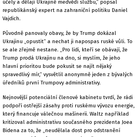
účely a dělají Ukrajině medvědí službu,“ popsal
republikánský expert na zahraniční politiku Daniel
Vajdich.
Původně panovaly obavy, že by Trump dokázal
Ukrajinu „opustit“ a nechat ji napospas ruské vůli. To
se ale zřejmě nestane. „Pro lidi, kteří se obávají, že
Trump prodá Ukrajinu na dno, si myslím, že jeho
hlavní prioritou bude pokusit se najít nějaký
spravedlivý mír,“ vysvětlil anonymně jeden z bývalých
úředníků první Trumpovy administrativy.
Nejnovější potenciální členové kabinetu tvrdí, že rádi
podpoří ostřejší zásahy proti ruskému vývozu energie,
který financuje válečnou mašinerii. Waltz například
kritizoval administrativu současného prezidenta Joea
Bidena za to, že „neudělala dost pro odstranění