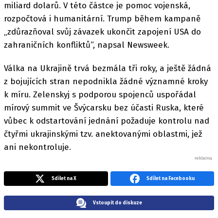
miliard dolarů. V této částce je pomoc vojenská,
rozpočtová i humanitární. Trump během kampaně
„zdůrazňoval svůj závazek ukončit zapojení USA do
zahraničních konfliktů“, napsal Newsweek.
Válka na Ukrajině trvá bezmála tři roky, a ještě žádná
z bojujících stran nepodnikla žádné významné kroky
k míru. Zelenskyj s podporou spojenců uspořádal
mírový summit ve Švýcarsku bez účasti Ruska, které
vůbec k odstartování jednání požaduje kontrolu nad
čtyřmi ukrajinskými tzv. anektovanými oblastmi, jež
ani nekontroluje.
Sdílet na X
Sdílet na Facebooku
Vstoupit do diskuze