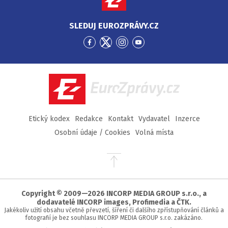
SLEDUJ EUROZPRÁVY.CZ
Přejít
Přejít
Přejít
Přejít
na
na
na
na
Facebook
Twitter
Instagram
YouTube
EuroZprávy.cz
Etický kodex
Redakce
Kontakt
Vydavatel
Inzerce
Osobní údaje / Cookies
Volná místa
Přejít
na
začátek
stránky
Copyright © 2009—2026 INCORP MEDIA GROUP s.r.o., a
dodavatelé INCORP images, Profimedia a ČTK.
Jakékoliv užití obsahu včetně převzetí, šíření či dalšího zpřístupňování článků a
fotografií je bez souhlasu INCORP MEDIA GROUP s.r.o. zakázáno.