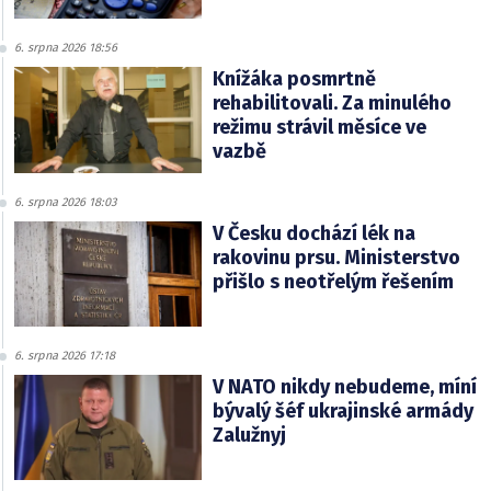
6. srpna 2026 18:56
Knížáka posmrtně
rehabilitovali. Za minulého
režimu strávil měsíce ve
vazbě
6. srpna 2026 18:03
V Česku dochází lék na
rakovinu prsu. Ministerstvo
přišlo s neotřelým řešením
6. srpna 2026 17:18
V NATO nikdy nebudeme, míní
bývalý šéf ukrajinské armády
Zalužnyj