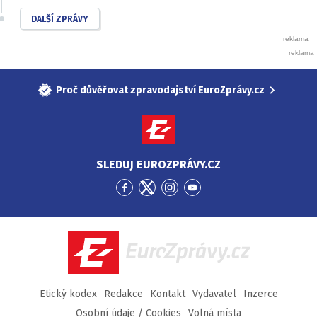
DALŠÍ ZPRÁVY
Proč důvěřovat zpravodajství EuroZprávy.cz
SLEDUJ EUROZPRÁVY.CZ
Přejít
Přejít
Přejít
Přejít
na
na
na
na
Facebook
Twitter
Instagram
YouTube
EuroZprávy.cz
Etický kodex
Redakce
Kontakt
Vydavatel
Inzerce
Osobní údaje / Cookies
Volná místa