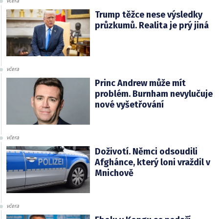
včera
Trump těžce nese výsledky
průzkumů. Realita je prý jiná
včera
Princ Andrew může mít
problém. Burnham nevylučuje
nové vyšetřování
včera
Doživotí. Němci odsoudili
Afghánce, který loni vraždil v
Mnichově
včera