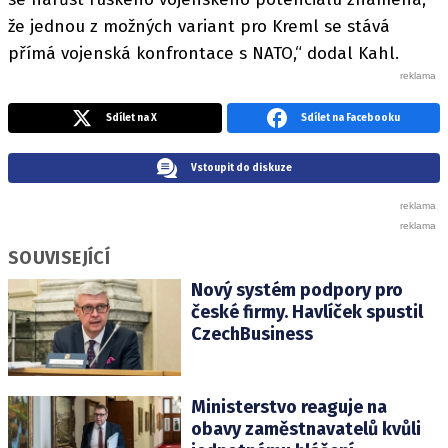
že jednou z možných variant pro Kreml se stává
přímá vojenská konfrontace s NATO,“ dodal Kahl.
Sdílet na X
Sdílet na Facebooku
Vstoupit do diskuze
SOUVISEJÍCÍ
Nový systém podpory pro
české firmy. Havlíček spustil
CzechBusiness
Ministerstvo reaguje na
obavy zaměstnavatelů kvůli