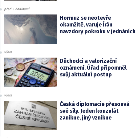
před 5 hodinami
Hormuz se neotevře
okamžitě, varuje Írán
navzdory pokroku v jednáních
včera
Důchodci a valorizační
oznámení. Úřad připomněl
svůj aktuální postup
včera
Česká diplomacie přesouvá
své síly. Jeden konzulát
zanikne, jiný vznikne