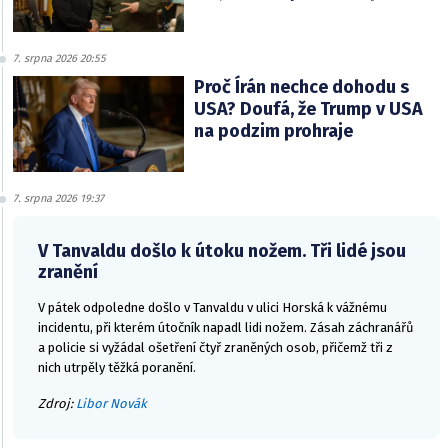
7. srpna 2026 20:55
Proč Írán nechce dohodu s
USA? Doufá, že Trump v USA
na podzim prohraje
7. srpna 2026 19:37
V Tanvaldu došlo k útoku nožem. Tři lidé jsou
zranění
V pátek odpoledne došlo v Tanvaldu v ulici Horská k vážnému
incidentu, při kterém útočník napadl lidi nožem. Zásah záchranářů
a policie si vyžádal ošetření čtyř zraněných osob, přičemž tři z
nich utrpěly těžká poranění.
Zdroj:
Libor Novák