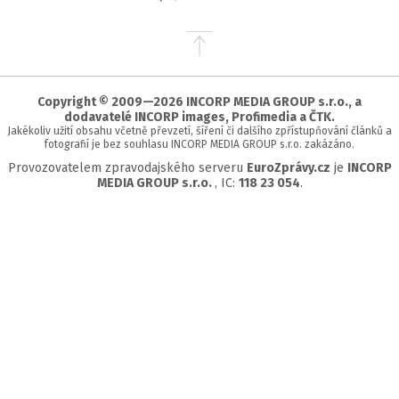
Přejít
na
začátek
stránky
Copyright © 2009—2026 INCORP MEDIA GROUP s.r.o., a
dodavatelé INCORP images, Profimedia a ČTK.
Jakékoliv užití obsahu včetně převzetí, šíření či dalšího zpřístupňování článků a
fotografií je bez souhlasu INCORP MEDIA GROUP s.r.o. zakázáno.
Provozovatelem zpravodajského serveru
EuroZprávy.cz
je
INCORP
MEDIA GROUP s.r.o.
, IC:
118 23 054
.