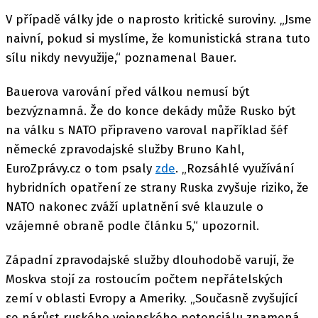
V případě války jde o naprosto kritické suroviny. „Jsme
naivní, pokud si myslíme, že komunistická strana tuto
sílu nikdy nevyužije,“ poznamenal Bauer.
Bauerova varování před válkou nemusí být
bezvýznamná. Že do konce dekády může Rusko být
na válku s NATO připraveno varoval například šéf
německé zpravodajské služby Bruno Kahl,
EuroZprávy.cz o tom psaly
zde
. „Rozsáhlé využívání
hybridních opatření ze strany Ruska zvyšuje riziko, že
NATO nakonec zváží uplatnění své klauzule o
vzájemné obraně podle článku 5,“ upozornil.
Západní zpravodajské služby dlouhodobě varují, že
Moskva stojí za rostoucím počtem nepřátelských
zemí v oblasti Evropy a Ameriky. „Současně zvyšující
se nárůst ruského vojenského potenciálu znamená,