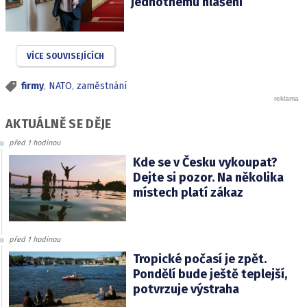
jednotnému hlášení
VÍCE SOUVISEJÍCÍCH
firmy
,
NATO
,
zaměstnání
AKTUÁLNĚ SE DĚJE
před 1 hodinou
Kde se v Česku vykoupat?
Dejte si pozor. Na několika
místech platí zákaz
před 1 hodinou
Tropické počasí je zpět.
Pondělí bude ještě teplejší,
potvrzuje výstraha