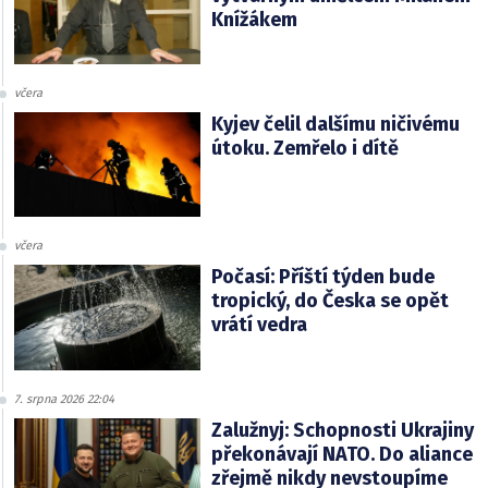
Knížákem
včera
Kyjev čelil dalšímu ničivému
útoku. Zemřelo i dítě
včera
Počasí: Příští týden bude
tropický, do Česka se opět
vrátí vedra
7. srpna 2026 22:04
Zalužnyj: Schopnosti Ukrajiny
překonávají NATO. Do aliance
zřejmě nikdy nevstoupíme