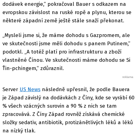
dodávek energie,“ pokračoval Bauer s odkazem na
evropskou závislost na ruské ropě a plynu, kterou se
některé západní země ještě stále snaží překonat.
„Mysleli jsme si, že máme dohodu s Gazpromem, ale
ve skutečnosti jsme měli dohodu s panem Putinem,“
podotkl. „A totéž platí pro infrastrukturu a zboží
vlastněné Čínou. Ve skutečnosti máme dohodu se Si
Ťin-pchingem,“ zdůraznil.
Server
US News
následně upřesnil, že podle Bauera
je Západ závislý na dodávkách z Číny, kde se vyrábí 60
% všech vzácných surovin a 90 % z nich se tam
zpracovává. Z Číny Západ rovněž získává chemické
složky sedativ, antibiotik, protizánětlivých léků a léků
na nízký tlak.