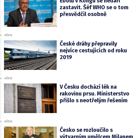
Ebolu v Kongu se nedaří
zastavit. Šéf WHO se o tom
přesvědčil osobně
včera
České dráhy přepravily
nejvíce cestujících od roku
2019
včera
V Česku dochází lék na
rakovinu prsu. Ministerstvo
přišlo s neotřelým řešením
včera
Česko se rozloučilo s
výtvarným umělcem Milanem