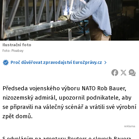
Ilustrační foto
Foto: Pixabay
Proč důvěřovat zpravodajství EuroZprávy.cz
FACEBOOK
X
ZPR
Předseda vojenského výboru NATO Rob Bauer,
nizozemský admirál, upozornil podnikatele, aby
se připravili na válečný scénář a vrátili své výrobní
zpět domů.
S odvoláním na agenturu Reuters o slovech Bauera