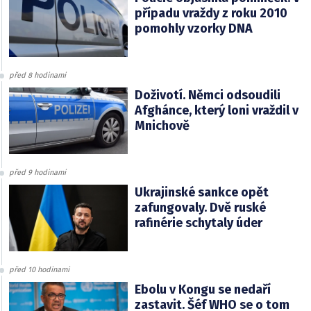
případu vraždy z roku 2010
pomohly vzorky DNA
před 8 hodinami
Doživotí. Němci odsoudili
Afghánce, který loni vraždil v
Mnichově
před 9 hodinami
Ukrajinské sankce opět
zafungovaly. Dvě ruské
rafinérie schytaly úder
před 10 hodinami
Ebolu v Kongu se nedaří
zastavit. Šéf WHO se o tom