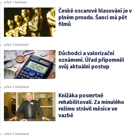
před 1 hodinou
České oscarové hlasování je v
plném proudu. Šanci má pět
filmů
před 3 hodinami
Důchodci a valorizační
oznámení. Úřad připomněl
svůj aktuální postup
před 4 hodinami
Knížáka posmrtně
rehabilitovali. Za minulého
režimu strávil měsíce ve
vazbě
před 5 hodinami