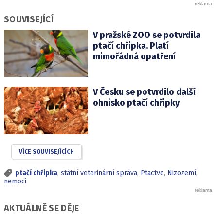
SOUVISEJÍCÍ
V pražské ZOO se potvrdila
ptačí chřipka. Platí
mimořádná opatření
V Česku se potvrdilo další
ohnisko ptačí chřipky
VÍCE SOUVISEJÍCÍCH
ptačí chřipka
,
státní veterinární správa
,
Ptactvo
,
Nizozemí
,
nemoci
AKTUÁLNĚ SE DĚJE