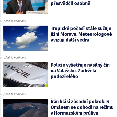
přesvědčil osobně
před 11 hodinami
Tropické počasí stále sužuje
jižní Moravu. Meteorologové
avizují další vedra
před 12 hodinami
Policie vyšetřuje násilný čin
na Valašsku. Zadržela
podezřelého
před 12 hodinami
Írán hlásí zásadní pokrok. S
Ománem se dohodl na režimu
v Hormuzském průlivu