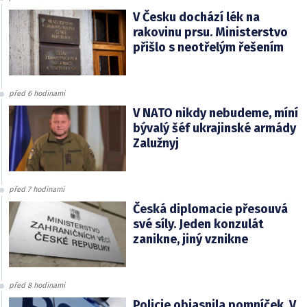
V Česku dochází lék na
rakovinu prsu. Ministerstvo
přišlo s neotřelým řešením
před 6 hodinami
V NATO nikdy nebudeme, míní
bývalý šéf ukrajinské armády
Zalužnyj
před 7 hodinami
Česká diplomacie přesouvá
své síly. Jeden konzulát
zanikne, jiný vznikne
před 8 hodinami
Policie objasnila pomníček. V