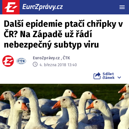
MEN
Další epidemie ptačí chřipky v
ČR? Na Západě už řádí
nebezpečný subtyp viru
EuroZprávy.cz
,
ČTK
4. března 2018 13:40
Sdílet
článek