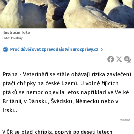
Ilustrační foto
Foto: Pixabay
Proč důvěřovat zpravodajství EuroZprávy.cz
FACEBOOK
X
ZPR
Praha - Veterináři se stále obávají rizika zavlečení
ptačí chřipky na české území. U volně žijících
ptáků se nemoc objevila letos například ve Velké
Británii, v Dánsku, Švédsku, Německu nebo v
Irsku.
V ČR se ptačí chřipka poprvé po deseti letech