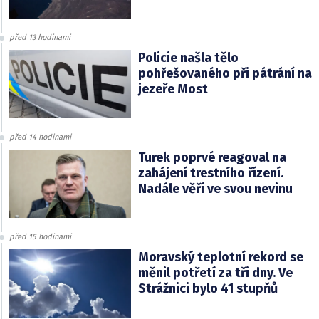
před 13 hodinami
Policie našla tělo
pohřešovaného při pátrání na
jezeře Most
před 14 hodinami
Turek poprvé reagoval na
zahájení trestního řízení.
Nadále věří ve svou nevinu
před 15 hodinami
Moravský teplotní rekord se
měnil potřetí za tři dny. Ve
Strážnici bylo 41 stupňů