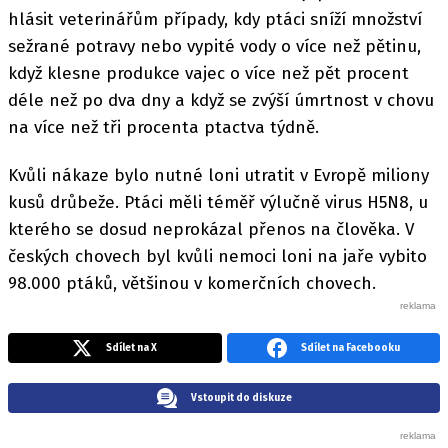
hlásit veterinářům případy, kdy ptáci sníží množství
sežrané potravy nebo vypité vody o více než pětinu,
když klesne produkce vajec o více než pět procent
déle než po dva dny a když se zvýší úmrtnost v chovu
na více než tři procenta ptactva týdně.
Kvůli nákaze bylo nutné loni utratit v Evropě miliony
kusů drůbeže. Ptáci měli téměř výlučně virus H5N8, u
kterého se dosud neprokázal přenos na člověka. V
českých chovech byl kvůli nemoci loni na jaře vybito
98.000 ptáků, většinou v komerčních chovech.
Sdílet na X
Sdílet na Facebooku
Vstoupit do diskuze