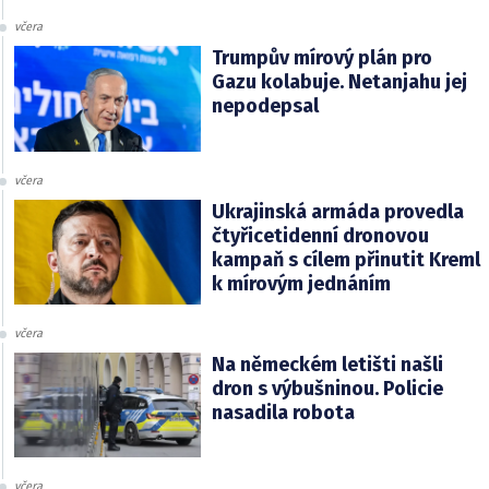
včera
Trumpův mírový plán pro
Gazu kolabuje. Netanjahu jej
nepodepsal
včera
Ukrajinská armáda provedla
čtyřicetidenní dronovou
kampaň s cílem přinutit Kreml
k mírovým jednáním
včera
Na německém letišti našli
dron s výbušninou. Policie
nasadila robota
včera