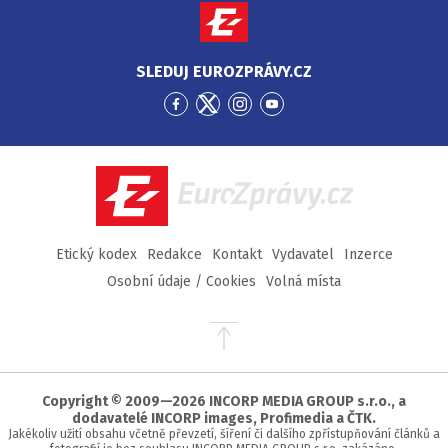
SLEDUJ EUROZPRÁVY.CZ
Přejít
Přejít
Přejít
Přejít
na
na
na
na
Facebook
Twitter
Instagram
YouTube
EuroZprávy.cz
Etický kodex
Redakce
Kontakt
Vydavatel
Inzerce
Osobní údaje / Cookies
Volná místa
Přejít
na
začátek
stránky
Copyright © 2009—2026 INCORP MEDIA GROUP s.r.o., a
dodavatelé INCORP images, Profimedia a ČTK.
Jakékoliv užití obsahu včetně převzetí, šíření či dalšího zpřístupňování článků a