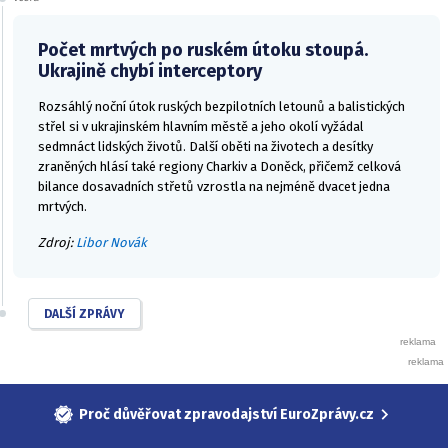
Počet mrtvých po ruském útoku stoupá.
Ukrajině chybí interceptory
Rozsáhlý noční útok ruských bezpilotních letounů a balistických
střel si v ukrajinském hlavním městě a jeho okolí vyžádal
sedmnáct lidských životů. Další oběti na životech a desítky
zraněných hlásí také regiony Charkiv a Doněck, přičemž celková
bilance dosavadních střetů vzrostla na nejméně dvacet jedna
mrtvých.
Zdroj:
Libor Novák
DALŠÍ ZPRÁVY
Proč důvěřovat zpravodajství EuroZprávy.cz