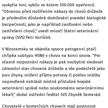
vyskytla loni, vybilo se kolem 100.000 opeřenců.
"Obranou před rozšířením nákazy do chovů drůbeže
je především důsledné dodržování pravidel biologické
bezpečnosti, jako je například zasíťování nebo
zastřešení chovů," uvedl mluvčí Státní veterinární
správy (SVS) Petr Vorlíček.
V Nizozemsku se objevila vysoce patogenní ptačí
chřipka subtypu H5N6 v chovu na konci února. "Pro
včasné rozpoznání nákazy je pak nezbytné sledovat
zdravotní stav chované drůbeže a vše podezřelé jako
jsou úhyny, snížení příjmu potravy či pokles snášky
neprodleně nahlásit místně příslušné krajské
veterinární správě nebo soukromému veterinárnímu
lékaři," dodal ústřední ředitel SVS Zbyněk Semerád.
Chovatelé v komerčních chovech mají povinnost