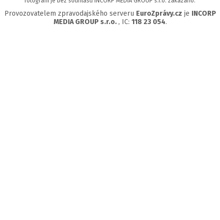
fotografií je bez souhlasu INCORP MEDIA GROUP s.r.o. zakázáno.
Provozovatelem zpravodajského serveru
EuroZprávy.cz
je
INCORP
MEDIA GROUP s.r.o.
, IC:
118 23 054
.