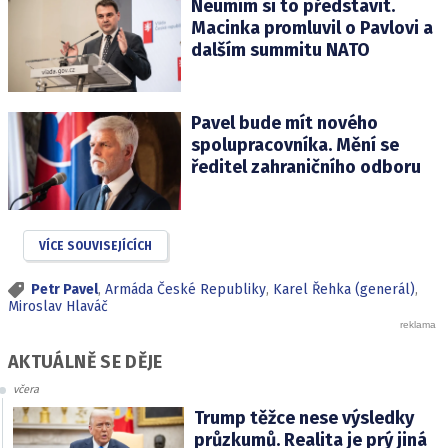
Neumím si to představit.
Macinka promluvil o Pavlovi a
dalším summitu NATO
Pavel bude mít nového
spolupracovníka. Mění se
ředitel zahraničního odboru
VÍCE SOUVISEJÍCÍCH
Petr Pavel
,
Armáda České Republiky
,
Karel Řehka (generál)
,
Miroslav Hlaváč
AKTUÁLNĚ SE DĚJE
včera
Trump těžce nese výsledky
průzkumů. Realita je prý jiná