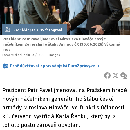
Prohlédněte si 15 fotografií
Prezident Petr Pavel jmenoval Miroslava Hlaváče novým
náčelníkem generálního štábu Armády ČR (30.06.2026) Výkonná
moc
Foto: Michael Zelinka / INCORP images
Proč důvěřovat zpravodajství EuroZprávy.cz
FACEBOOK
X
ZPR
Prezident Petr Pavel jmenoval na Pražském hradě
novým náčelníkem generálního štábu české
armády Miroslava Hlaváče. Ve funkci s účinností
k 1. červenci vystřídá Karla Řehku, který byl z
tohoto postu zároveň odvolán.