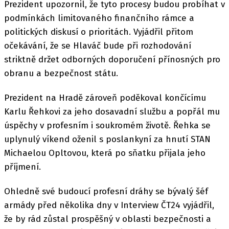
Prezident upozornil, že tyto procesy budou probíhat v
podmínkách limitovaného finančního rámce a
politických diskusí o prioritách. Vyjádřil přitom
očekávání, že se Hlaváč bude při rozhodování
striktně držet odborných doporučení přínosných pro
obranu a bezpečnost státu.
Prezident na Hradě zároveň poděkoval končícímu
Karlu Řehkovi za jeho dosavadní službu a popřál mu
úspěchy v profesním i soukromém životě. Řehka se
uplynulý víkend oženil s poslankyní za hnutí STAN
Michaelou Opltovou, která po sňatku přijala jeho
příjmení.
Ohledně své budoucí profesní dráhy se bývalý šéf
armády před několika dny v Interview ČT24 vyjádřil,
že by rád zůstal prospěšný v oblasti bezpečnosti a