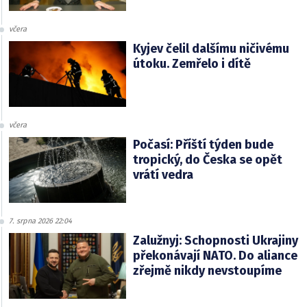
včera
Kyjev čelil dalšímu ničivému
útoku. Zemřelo i dítě
včera
Počasí: Příští týden bude
tropický, do Česka se opět
vrátí vedra
7. srpna 2026 22:04
Zalužnyj: Schopnosti Ukrajiny
překonávají NATO. Do aliance
zřejmě nikdy nevstoupíme