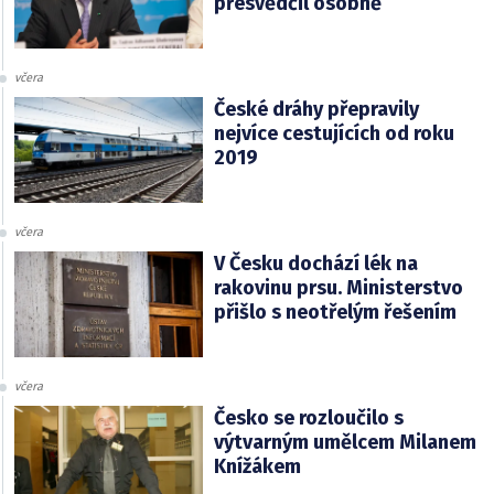
přesvědčil osobně
včera
České dráhy přepravily
nejvíce cestujících od roku
2019
včera
V Česku dochází lék na
rakovinu prsu. Ministerstvo
přišlo s neotřelým řešením
včera
Česko se rozloučilo s
výtvarným umělcem Milanem
Knížákem