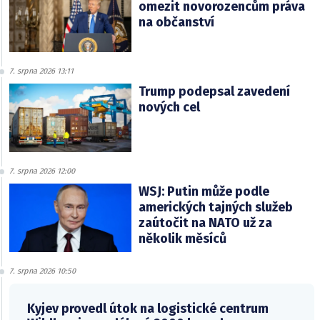
omezit novorozencům práva
na občanství
7. srpna 2026 13:11
Trump podepsal zavedení
nových cel
7. srpna 2026 12:00
WSJ: Putin může podle
amerických tajných služeb
zaútočit na NATO už za
několik měsíců
7. srpna 2026 10:50
Kyjev provedl útok na logistické centrum