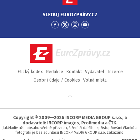
SLEDUJ EUROZPRÁVY.CZ
Přejít
Přejít
Přejít
Přejít
na
na
na
na
Facebook
Twitter
Instagram
YouTube
EuroZprávy.cz
Etický kodex
Redakce
Kontakt
Vydavatel
Inzerce
Osobní údaje / Cookies
Volná místa
Přejít
na
začátek
stránky
Copyright © 2009—2026 INCORP MEDIA GROUP s.r.o., a
dodavatelé INCORP images, Profimedia a ČTK.
Jakékoliv užití obsahu včetně převzetí, šíření či dalšího zpřístupňování článků a
fotografií je bez souhlasu INCORP MEDIA GROUP s.r.o. zakázáno.