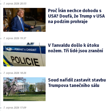
7. srpna 2026 20:55
Proč Írán nechce dohodu s
USA? Doufá, že Trump v USA
na podzim prohraje
7. srpna 2026 19:37
V Tanvaldu došlo k útoku
nožem. Tři lidé jsou zranění
7. srpna 2026 18:26
Soud nařídil zastavit stavbu
Trumpova tanečního sálu
7. srpna 2026 17:09