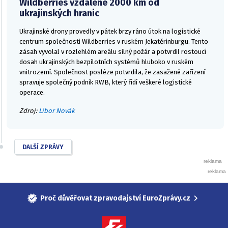
Wildberries vzdálené 2000 km od
ukrajinských hranic
Ukrajinské drony provedly v pátek brzy ráno útok na logistické
centrum společnosti Wildberries v ruském Jekatěrinburgu. Tento
zásah vyvolal v rozlehlém areálu silný požár a potvrdil rostoucí
dosah ukrajinských bezpilotních systémů hluboko v ruském
vnitrozemí. Společnost posléze potvrdila, že zasažené zařízení
spravuje společný podnik RWB, který řídí veškeré logistické
operace.
Zdroj:
Libor Novák
DALŠÍ ZPRÁVY
Proč důvěřovat zpravodajství EuroZprávy.cz