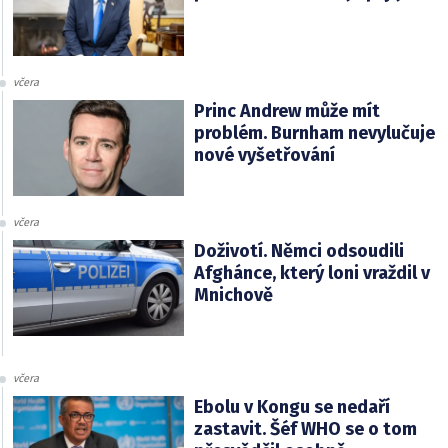
včera
Princ Andrew může mít
problém. Burnham nevylučuje
nové vyšetřování
včera
Doživotí. Němci odsoudili
Afghánce, který loni vraždil v
Mnichově
včera
Ebolu v Kongu se nedaří
zastavit. Šéf WHO se o tom