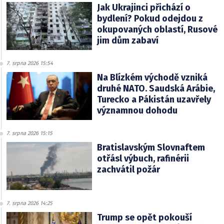
Jak Ukrajinci přichází o
bydlení? Pokud odejdou z
okupovaných oblastí, Rusové
jim dům zabaví
7. srpna 2026 15:54
Na Blízkém východě vzniká
druhé NATO. Saudská Arábie,
Turecko a Pákistán uzavřely
významnou dohodu
7. srpna 2026 15:15
Bratislavským Slovnaftem
otřásl výbuch, rafinérii
zachvátil požár
7. srpna 2026 14:25
Trump se opět pokouší