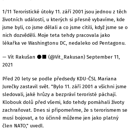
1/11 Teroristické útoky 11. září 2001 jsou jednou z těch
životních událostí, u kterých si přesně vybavíme, kde
jsme byli, co jsme dělali a co jsme cítili, když jsme se o
nich dozvěděli. Moje teta tehdy pracovala jako
lékařka ve Washingtonu DC, nedaleko od Pentagonu.
— Vít Rakušan ⚫️⬛️ (@Vit_Rakusan) September 11,
2021
Před 20 lety se podle předsedy KDU-ČSL Mariana
Jurečky zastavil svět. "Bylo 11. září 2001 a všichni jsme
sledovali, jaké hrůzy a bezpráví teroristé páchají.
Klobouk dolů před všemi, kdo tehdy pomáhali životy
zachraňovat. Dnes si připomeňme, že s terorismem se
musí bojovat, a to účinně můžeme jen jako platný
člen NATO," uvedl.