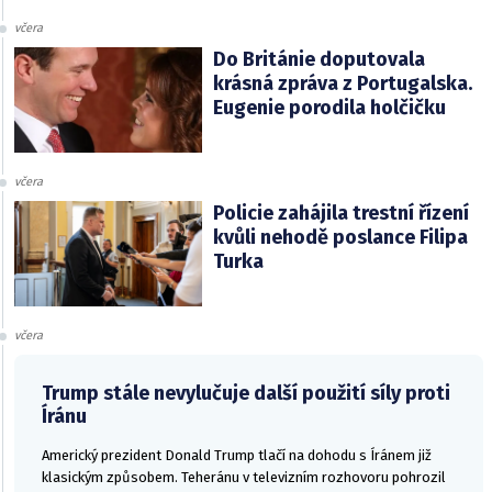
včera
Do Británie doputovala
krásná zpráva z Portugalska.
Eugenie porodila holčičku
včera
Policie zahájila trestní řízení
kvůli nehodě poslance Filipa
Turka
včera
Trump stále nevylučuje další použití síly proti
Íránu
Americký prezident Donald Trump tlačí na dohodu s Íránem již
klasickým způsobem. Teheránu v televizním rozhovoru pohrozil