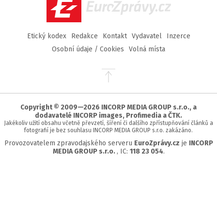
EuroZprávy.cz
Etický kodex
Redakce
Kontakt
Vydavatel
Inzerce
Osobní údaje / Cookies
Volná místa
Přejít
na
začátek
stránky
Copyright © 2009—2026 INCORP MEDIA GROUP s.r.o., a
dodavatelé INCORP images, Profimedia a ČTK.
Jakékoliv užití obsahu včetně převzetí, šíření či dalšího zpřístupňování článků a
fotografií je bez souhlasu INCORP MEDIA GROUP s.r.o. zakázáno.
Provozovatelem zpravodajského serveru
EuroZprávy.cz
je
INCORP
MEDIA GROUP s.r.o.
, IC:
118 23 054
.