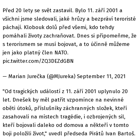
Před 20 lety se svět zastavil. Bylo 11. září 2001 a
všichni jsme sledovali, jaké hrůzy a bezpráví teroristé
páchají. Klobouk dolů před všemi, kdo tehdy
pomáhali životy zachraňovat. Dnes si připomeňme, že
s terorismem se musí bojovat, a to účinně můžeme
jen jako platný člen NATO.
pic.twitter.com/ZQ3DEZdGBN
— Marian Jurečka (@MJureka) September 11, 2021
"Od tragických událostí z 11. září 2001 uplynulo 20
let. Dnešek by měl patřit vzpomínce na nevinné
oběti útoků, příslušníky záchranných složek, kteří
zasahovali na místech tragédie, i ozbrojených sil,
kteří bojovali daleko od domova a někteří v tomto
boji položili život," uvedl předseda Pirátů Ivan Bartoš.