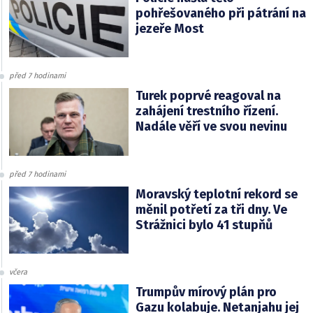
pohřešovaného při pátrání na
jezeře Most
před 7 hodinami
Turek poprvé reagoval na
zahájení trestního řízení.
Nadále věří ve svou nevinu
před 7 hodinami
Moravský teplotní rekord se
měnil potřetí za tři dny. Ve
Strážnici bylo 41 stupňů
včera
Trumpův mírový plán pro
Gazu kolabuje. Netanjahu jej