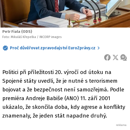
Petr Fiala (ODS)
Foto: Mikuláš Křepelka / INCORP images
Proč důvěřovat zpravodajství EuroZprávy.cz
FACEBOOK
X
ZPR
Politici při příležitosti 20. výročí od útoku na
Spojené státy uvedli, že je nutné s terorismem
bojovat a že bezpečnost není samozřejmá. Podle
premiéra Andreje Babiše (ANO) 11. září 2001
ukázalo, že skončila doba, kdy agrese a konflikty
znamenaly, že jeden stát napadne druhý.