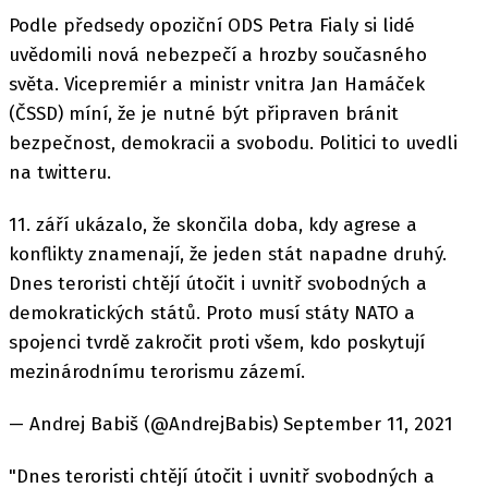
Podle předsedy opoziční ODS Petra Fialy si lidé
uvědomili nová nebezpečí a hrozby současného
světa. Vicepremiér a ministr vnitra Jan Hamáček
(ČSSD) míní, že je nutné být připraven bránit
bezpečnost, demokracii a svobodu. Politici to uvedli
na twitteru.
11. září ukázalo, že skončila doba, kdy agrese a
konflikty znamenají, že jeden stát napadne druhý.
Dnes teroristi chtějí útočit i uvnitř svobodných a
demokratických států. Proto musí státy NATO a
spojenci tvrdě zakročit proti všem, kdo poskytují
mezinárodnímu terorismu zázemí.
— Andrej Babiš (@AndrejBabis) September 11, 2021
"Dnes teroristi chtějí útočit i uvnitř svobodných a