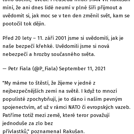
míní, že ani dnes lidé neumí v plné šíři přijmout a
uvědomit si, jak moc se v ten den změnil svět, kam se
pootočil tok dějin.
Před 20 lety – 11. září 2001 jsme si uvědomili, jak je
naše bezpečí křehké. Uvědomili jsme si nová
nebezpečí a hrozby současného světa.
— Petr Fiala (@P_Fiala) September 11, 2021
"My máme to štěstí, že žijeme v jedné z
nejbezpečnějších zemí na světě. I když to mnozí
populisté zpochybňují, je to dáno i naším pevným
spojenectvím, ať už v rámci NATO či evropských vazeb.
Patříme totiž mezi země, které teror považují
jednoduše za zlo bez
přívlastků," poznamenal Rakušan.