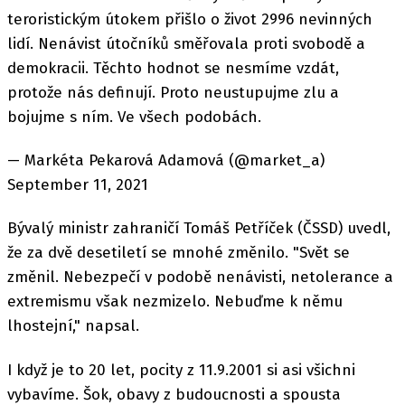
teroristickým útokem přišlo o život 2996 nevinných
lidí. Nenávist útočníků směřovala proti svobodě a
demokracii. Těchto hodnot se nesmíme vzdát,
protože nás definují. Proto neustupujme zlu a
bojujme s ním. Ve všech podobách.
— Markéta Pekarová Adamová (@market_a)
September 11, 2021
Bývalý ministr zahraničí Tomáš Petříček (ČSSD) uvedl,
že za dvě desetiletí se mnohé změnilo. "Svět se
změnil. Nebezpečí v podobě nenávisti, netolerance a
extremismu však nezmizelo. Nebuďme k němu
lhostejní," napsal.
I když je to 20 let, pocity z 11.9.2001 si asi všichni
vybavíme. Šok, obavy z budoucnosti a spousta