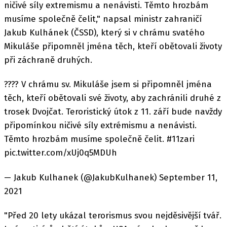
ničivé síly extremismu a nenávisti. Těmto hrozbám
musíme společně čelit," napsal ministr zahraničí
Jakub Kulhánek (ČSSD), který si v chrámu svatého
Mikuláše připomněl jména těch, kteří obětovali životy
při záchraně druhých.
???? V chrámu sv. Mikuláše jsem si připomněl jména
těch, kteří obětovali své životy, aby zachránili druhé z
trosek Dvojčat. Teroristický útok z 11. září bude navždy
připomínkou ničivé síly extrémismu a nenávisti.
Těmto hrozbám musíme společně čelit. #11zari
pic.twitter.com/xUj0q5MDUh
— Jakub Kulhanek (@JakubKulhanek) September 11,
2021
"Před 20 lety ukázal terorismus svou nejděsivější tvář.