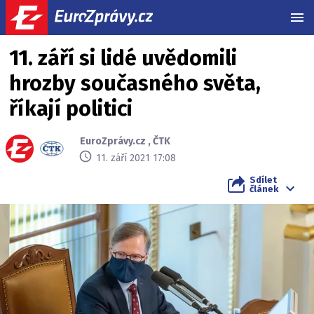
MEN
11. září si lidé uvědomili
hrozby současného světa,
říkají politici
EuroZprávy.cz
,
ČTK
11. září 2021 17:08
Sdílet
článek