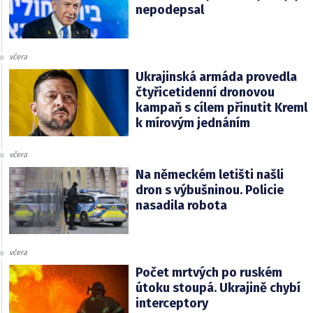
nepodepsal
včera
Ukrajinská armáda provedla
čtyřicetidenní dronovou
kampaň s cílem přinutit Kreml
k mírovým jednáním
včera
Na německém letišti našli
dron s výbušninou. Policie
nasadila robota
včera
Počet mrtvých po ruském
útoku stoupá. Ukrajině chybí
interceptory