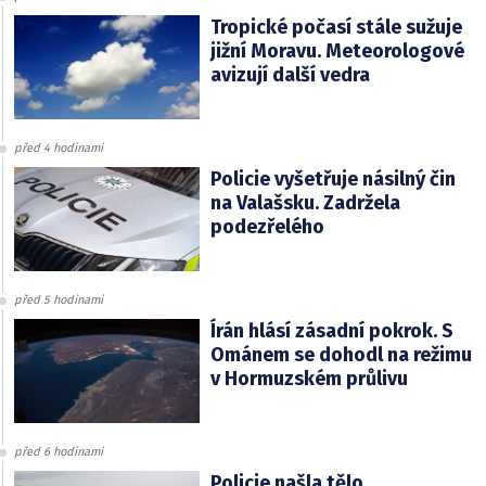
Tropické počasí stále sužuje
jižní Moravu. Meteorologové
avizují další vedra
před 4 hodinami
Policie vyšetřuje násilný čin
na Valašsku. Zadržela
podezřelého
před 5 hodinami
Írán hlásí zásadní pokrok. S
Ománem se dohodl na režimu
v Hormuzském průlivu
před 6 hodinami
Policie našla tělo