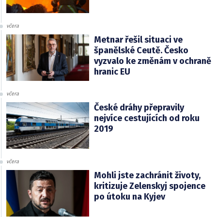
včera
Metnar řešil situaci ve
španělské Ceutě. Česko
vyzvalo ke změnám v ochraně
hranic EU
včera
České dráhy přepravily
nejvíce cestujících od roku
2019
včera
Mohli jste zachránit životy,
kritizuje Zelenskyj spojence
po útoku na Kyjev