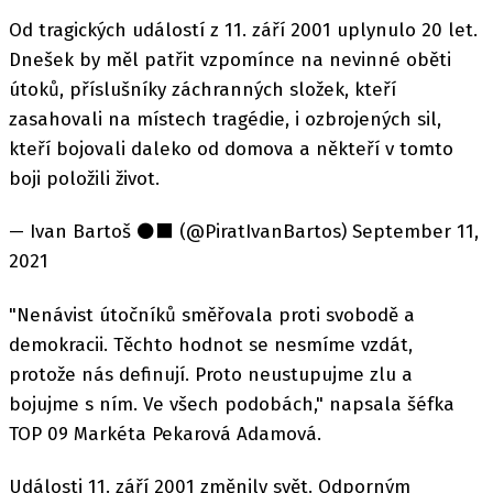
Od tragických událostí z 11. září 2001 uplynulo 20 let.
Dnešek by měl patřit vzpomínce na nevinné oběti
útoků, příslušníky záchranných složek, kteří
zasahovali na místech tragédie, i ozbrojených sil,
kteří bojovali daleko od domova a někteří v tomto
boji položili život.
— Ivan Bartoš ⚫⬛ (@PiratIvanBartos) September 11,
2021
"Nenávist útočníků směřovala proti svobodě a
demokracii. Těchto hodnot se nesmíme vzdát,
protože nás definují. Proto neustupujme zlu a
bojujme s ním. Ve všech podobách," napsala šéfka
TOP 09 Markéta Pekarová Adamová.
Události 11. září 2001 změnily svět. Odporným