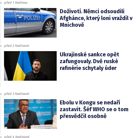
před 1 hodinou
Doživotí. Němci odsoudili
Afghánce, který loni vraždil v
Mnichově
před 2 hodinami
Ukrajinské sankce opět
zafungovaly. Dvě ruské
rafinérie schytaly úder
před 3 hodinami
Ebolu v Kongu se nedaří
zastavit. Šéf WHO se o tom
přesvědčil osobně
před 4 hodinami