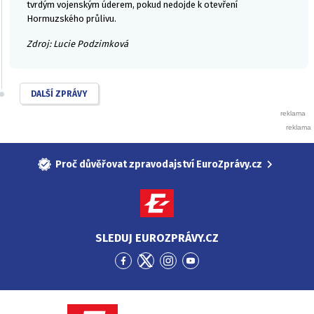
tvrdým vojenským úderem, pokud nedojde k otevření
Hormuzského průlivu.
Zdroj: Lucie Podzimková
DALŠÍ ZPRÁVY
Proč důvěřovat zpravodajství EuroZprávy.cz
SLEDUJ EUROZPRÁVY.CZ
Přejít
Přejít
Přejít
Přejít
na
na
na
na
Facebook
Twitter
Instagram
YouTube