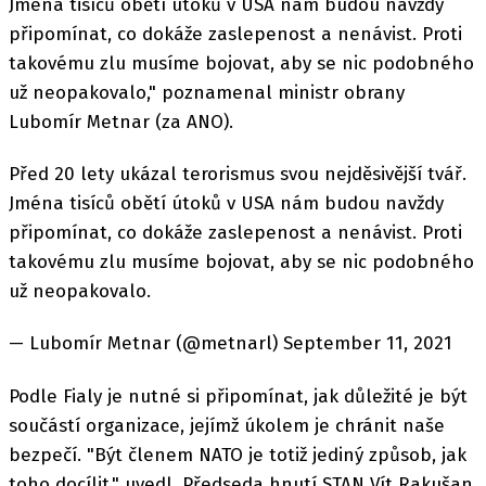
Jména tisíců obětí útoků v USA nám budou navždy
připomínat, co dokáže zaslepenost a nenávist. Proti
takovému zlu musíme bojovat, aby se nic podobného
už neopakovalo," poznamenal ministr obrany
Lubomír Metnar (za ANO).
Před 20 lety ukázal terorismus svou nejděsivější tvář.
Jména tisíců obětí útoků v USA nám budou navždy
připomínat, co dokáže zaslepenost a nenávist. Proti
takovému zlu musíme bojovat, aby se nic podobného
už neopakovalo.
— Lubomír Metnar (@metnarl) September 11, 2021
Podle Fialy je nutné si připomínat, jak důležité je být
součástí organizace, jejímž úkolem je chránit naše
bezpečí. "Být členem NATO je totiž jediný způsob, jak
toho docílit," uvedl. Předseda hnutí STAN Vít Rakušan