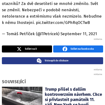
otazníků? Za dvě desetiletí se mnohé změnilo. Svět
se změnil. Nebezpečí v podobě nenávisti,
netolerance a extrémismu však nezmizelo. Nebuďme
k němu lhostejní. pic.twitter.com/GPhRqOCTwB
— Tomáš Petříček (@TPetricek) September 11, 2021
Sdílet na X
Sdílet na Facebooku
Vstoupit do diskuze
SOUVISEJÍCÍ
Trump přišel s dalším
kontroverzním návrhem. Chce
si přivlastnit památník 11.
září, New York se bouří