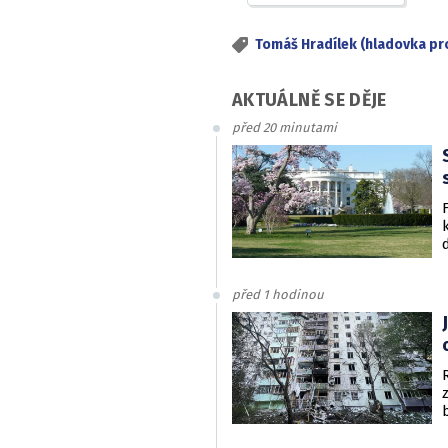
Tomáš Hradílek (hladovka pr
AKTUÁLNĚ SE DĚJE
před 20 minutami
před 1 hodinou