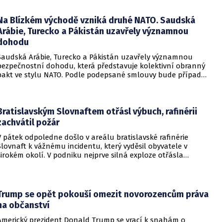
bytů.
Na Blízkém východě vzniká druhé NATO. Saudská
Arábie, Turecko a Pákistán uzavřely významnou
dohodu
Saudská Arábie, Turecko a Pákistán uzavřely významnou
bezpečnostní dohodu, která představuje kolektivní obranný
pakt ve stylu NATO. Podle podepsané smlouvy bude případný
útok na některou z těchto tří zemí považován za útok na
všechny členy aliance, což má posílit odstrašující sílu v
regionu.
Bratislavským Slovnaftem otřásl výbuch, rafinérii
zachvátil požár
V pátek odpoledne došlo v areálu bratislavské rafinérie
Slovnaft k vážnému incidentu, který vyděsil obyvatele v
širokém okolí. V podniku nejprve silná exploze otřásla
budovami a následně vypukl rozsáhlý požár.
Trump se opět pokouší omezit novorozencům práva
na občanství
Americký prezident Donald Trump se vrací k snahám o