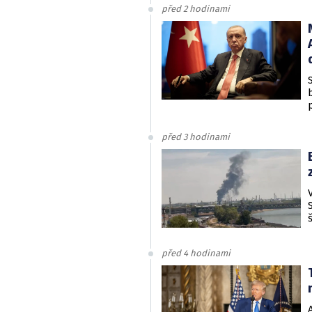
před 2 hodinami
před 3 hodinami
před 4 hodinami