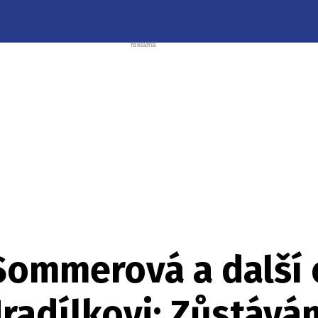
Sommerová a další 
radílkovi: Zůstává