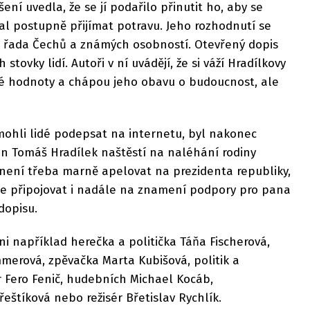
ení uvedla, že se jí podařilo přinutit ho, aby se
čal postupně přijímat potravu. Jeho rozhodnutí se
elá řada Čechů a známých osobností. Otevřený dopis
tovky lidí. Autoři v ní uvádějí, že si váží Hradílkovy
é hodnoty a chápou jeho obavu o budoucnost, ale
mohli lidé podepsat na internetu, byl nakonec
an Tomáš Hradílek naštěstí na naléhání rodiny
ž není třeba marně apelovat na prezidenta republiky,
e připojovat i nadále na znamení podpory pro pana
 dopisu.
 například herečka a politička Táňa Fischerová,
erová, zpěvačka Marta Kubišová, politik a
ér Fero Fenič, hudebních Michael Kocáb,
štíková nebo režisér Břetislav Rychlík.