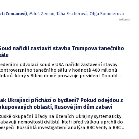
oti Zemanovi)
,
Miloš Zeman
,
Táňa Fischerová
,
Olga Sommerová
Soud nařídil zastavit stavbu Trumpova tanečního
sálu
Federální odvolací soud v USA nařídil zastavení stavby
kontroverzního tanečního sálu v hodnotě 400 milionů
dolarů, který v Bílém domě prosazuje prezident Donald
Trump. Páteční rozhodnutí představuje vážnou překážku pro
administrativu a otevírá cestu k právní bitvě před Nejvyšším
soudem.
Jak Ukrajinci přichází o bydlení? Pokud odejdou z
okupovaných oblastí, Rusové jim dům zabaví
Ruské okupační úřady na územích Ukrajiny systematicky
zabavují nemovitosti civilistů, kteří před válkou uprchli do
bezpečí. Rozsáhlá investigativní analýza BBC Verify a BBC
Russian odhalila, že od roku 2024 bylo identifikováno k
zabavení nebo již přímo zkonfiskováno přes 34 tisíc domů a