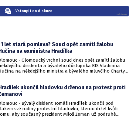
Vstoupit do diskuze
11 let stará pomluva? Soud opět zamítl žalobu
Hučína na exministra Hradílka
Olomouc - Olomoucký vrchní soud dnes opět zamítl žalobu
někdejšího disidenta a bývalého důstojníka BIS Vladimíra
Hučína na někdejšího ministra a bývalého mluvčího Charty
77 Tomáše Hradílka týkající se ochrany osobnosti. Hučín po
něm žádal v dlouholetém procesu omluvu a půl milionu
Hradílek ukončil hladovku drženou na protest proti
korun kvůli tomu, že jej údajně před 11 lety pomluvil v tisku.
Soudy se případem zabývají od roku 2008. Ostravský krajský
Zemanovi
soud žalobu čtyřikrát zamítl, do kauzy však již dvakrát na
Olomouc - Bývalý disident Tomáš Hradílek ukončil pod
základě Hučínova dovolání zasáhl Nejvyšší soud.
tlakem své rodiny protestní hladovku, kterou držel kvůli
tomu, aby současný prezident Miloš Zeman už podruhé
nekandidoval na funkci hlavy státu.