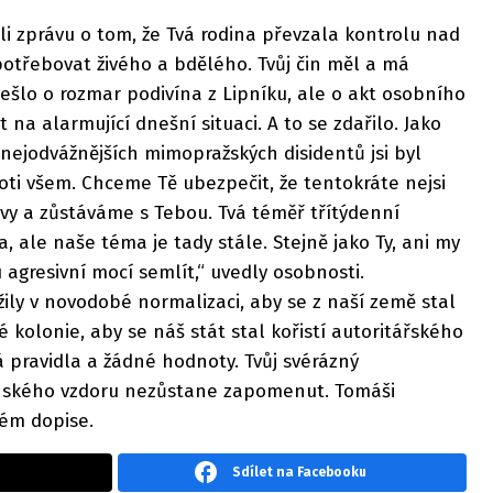
ali zprávu o tom, že Tvá rodina převzala kontrolu nad
otřebovat živého a bdělého. Tvůj čin měl a má
šlo o rozmar podivína z Lipníku, ale o akt osobního
 na alarmující dnešní situaci. A to se zdařilo. Jako
 nejodvážnějších mimopražských disidentů jsi byl
proti všem. Chceme Tě ubezpečit, že tentokráte nejsi
vy a zůstáváme s Tebou. Tvá téměř třítýdenní
, ale naše téma je tady stále. Stejně jako Ty, ani my
gresivní mocí semlít,“ uvedly osobnosti.
ily v novodobé normalizaci, aby se z naší země stal
 kolonie, aby se náš stát stal kořistí autoritářského
á pravidla a žádné hodnoty. Tvůj svérázný
nského vzdoru nezůstane zapomenut. Tomáši
hém dopise.
Sdílet na Facebooku