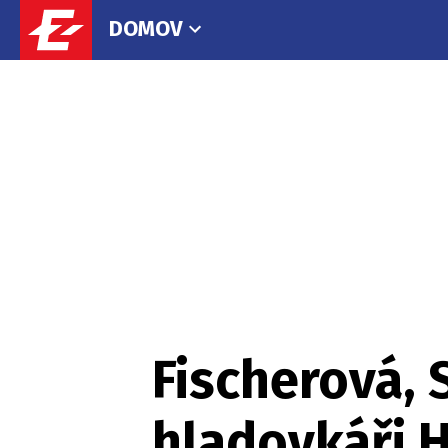
DOMOV
Fischerová, 
hladovkáři H