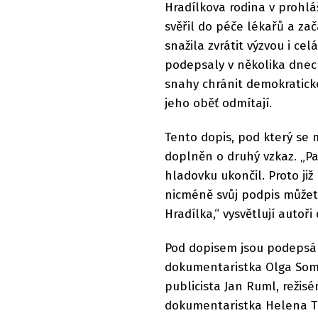
Hradílkova rodina v prohláš
svěřil do péče lékařů a za
snažila zvrátit výzvou i c
podepsaly v několika dnech s
snahy chránit demokratick
jeho oběť odmítají.
Tento dopis, pod který se 
doplněn o druhý vzkaz. „P
hladovku ukončil. Proto ji
nicméně svůj podpis můžet
Hradílka,“ vysvětlují autoři
Pod dopisem jsou podepsáni
dokumentaristka Olga Somm
publicista Jan Ruml, režis
dokumentaristka Helena Tře