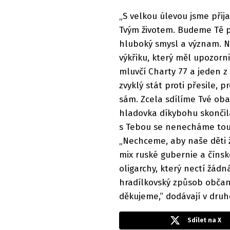
„S velkou úlevou jsme přij
Tvým životem. Budeme Tě p
hluboký smysl a význam. Ne
výkřiku, který měl upozornit
mluvčí Charty 77 a jeden z
zvyklý stát proti přesile, 
sám. Zcela sdílíme Tvé oba
hladovka díkybohu skončila
s Tebou se nenecháme tou a
„Nechceme, aby naše děti ž
mix ruské gubernie a čínské
oligarchy, který nectí žádn
hradílkovský způsob obča
děkujeme,“ dodávají v dru
Sdílet na X