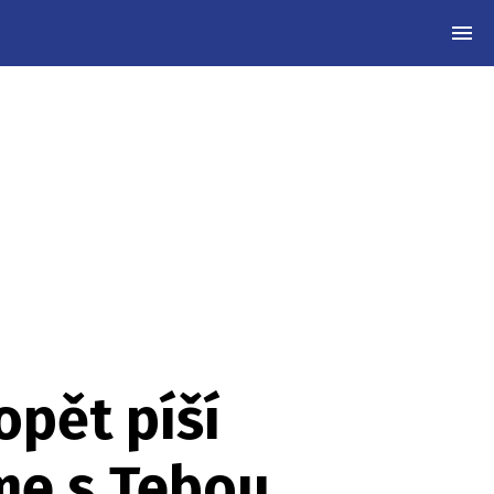
MEN
opět píší
me s Tebou,