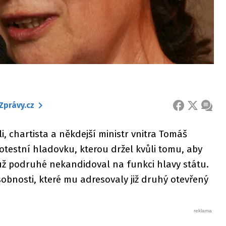
Zprávy.cz
FACEBOOK
X
ZPRÁ
i, chartista a někdejší ministr vnitra Tomáš
rotestní hladovku, kterou držel kvůli tomu, aby
ž podruhé nekandidoval na funkci hlavy státu.
sobnosti, které mu adresovaly již druhý otevřený