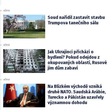
včera
Soud nařídil zastavit stavbu
Trumpova tanečního sálu
včera
Jak Ukrajinci přichází o
bydlení? Pokud odejdou z
okupovaných oblastí, Rusové
jim dům zabaví
včera
Na Blízkém východě vzniká
druhé NATO. Saudská Arábie,
Turecko a Pákistán uzavřely
významnou dohodu