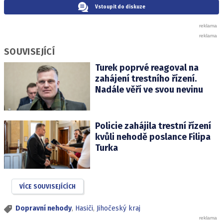
Vstoupit do diskuze
SOUVISEJÍCÍ
Turek poprvé reagoval na
zahájení trestního řízení.
Nadále věří ve svou nevinu
Policie zahájila trestní řízení
kvůli nehodě poslance Filipa
Turka
VÍCE SOUVISEJÍCÍCH
Dopravní nehody
,
Hasiči
,
Jihočeský kraj