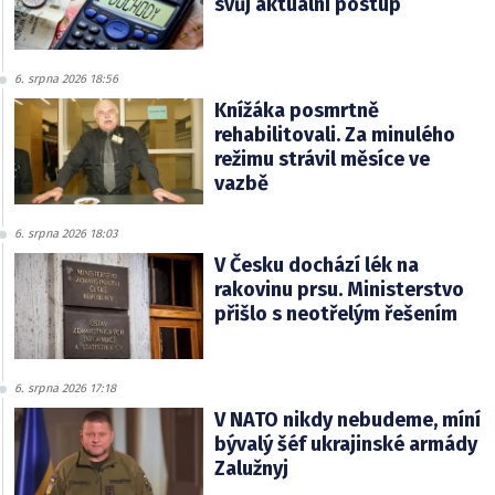
svůj aktuální postup
6. srpna 2026 18:56
Knížáka posmrtně
rehabilitovali. Za minulého
režimu strávil měsíce ve
vazbě
6. srpna 2026 18:03
V Česku dochází lék na
rakovinu prsu. Ministerstvo
přišlo s neotřelým řešením
6. srpna 2026 17:18
V NATO nikdy nebudeme, míní
bývalý šéf ukrajinské armády
Zalužnyj