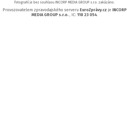
fotografií je bez souhlasu INCORP MEDIA GROUP s.r.o. zakázáno.
Provozovatelem zpravodajského serveru
EuroZprávy.cz
je
INCORP
MEDIA GROUP s.r.o.
, IC:
118 23 054
.