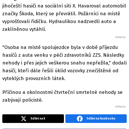
jihočeští hasiči na sociální síti X. Havaroval automobil
značky Škoda, který se převrátil. Požárníci na místě
vyprošťovali řidičku. Hydraulikou nadzvedli auto a
zaklíněnou vytáhli.
"Osoba na místě spolujezdce byla v době příjezdu
hasičů z auta venku v péči zdravotníků ZZS. Následky
nehody i přes jejich veškerou snahu nepřežila," dodali
hasiči, kteří dále řešili úklid vozovky znečištěné od
vyteklých provozních látek.
Příčinou a okolnostmi čtvrteční smrtelné nehody se
zabývají policisté.
Sdílet na X
Sdílet na Facebooku