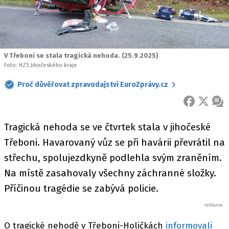
V Třeboni se stala tragická nehoda. (25.9.2025)
Foto: HZS Jihočeského kraje
Proč důvěřovat zpravodajství EuroZprávy.cz
FACEBOOK
X
ZPR
Tragická nehoda se ve čtvrtek stala v jihočeské
Třeboni. Havarovaný vůz se při havárii převrátil na
střechu, spolujezdkyně podlehla svým zraněním.
Na místě zasahovaly všechny záchranné složky.
Příčinou tragédie se zabývá policie.
O tragické nehodě v Třeboni-Holičkách
informovali