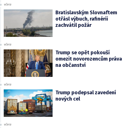
včera
Bratislavským Slovnaftem
otřásl výbuch, rafinérii
zachvátil požár
včera
Trump se opět pokouší
omezit novorozencům práva
na občanství
včera
Trump podepsal zavedení
nových cel
včera