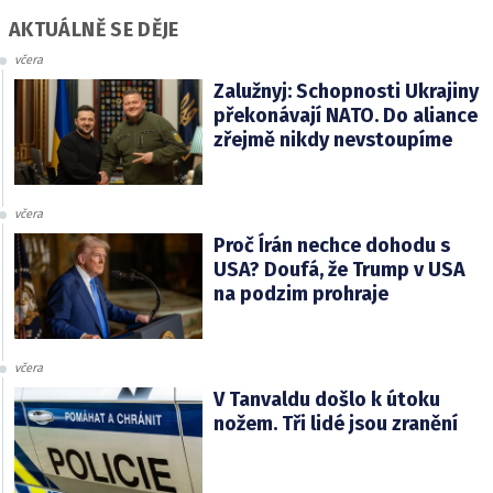
AKTUÁLNĚ SE DĚJE
včera
Zalužnyj: Schopnosti Ukrajiny
překonávají NATO. Do aliance
zřejmě nikdy nevstoupíme
včera
Proč Írán nechce dohodu s
USA? Doufá, že Trump v USA
na podzim prohraje
včera
V Tanvaldu došlo k útoku
nožem. Tři lidé jsou zranění