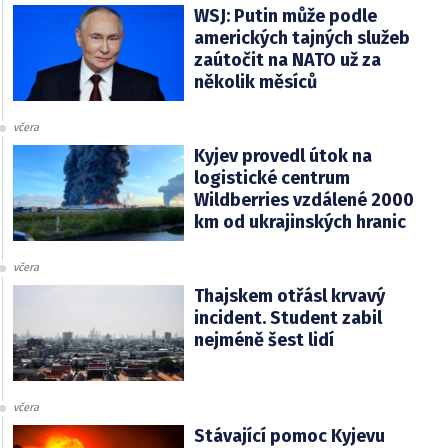
WSJ: Putin může podle
amerických tajných služeb
zaútočit na NATO už za
několik měsíců
včera
Kyjev provedl útok na
logistické centrum
Wildberries vzdálené 2000
km od ukrajinských hranic
včera
Thajskem otřásl krvavý
incident. Student zabil
nejméně šest lidí
včera
Stávající pomoc Kyjevu