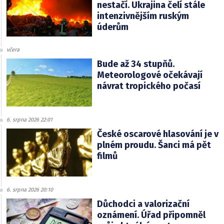
nestačí. Ukrajina čelí stále
intenzivnějším ruským
úderům
včera
Bude až 34 stupňů.
Meteorologové očekávají
návrat tropického počasí
6. srpna 2026 22:01
České oscarové hlasování je v
plném proudu. Šanci má pět
filmů
6. srpna 2026 20:10
Důchodci a valorizační
oznámení. Úřad připomněl