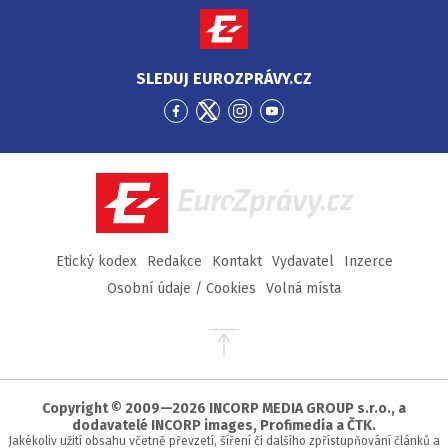
SLEDUJ EUROZPRÁVY.CZ
Přejít
Přejít
Přejít
Přejít
na
na
na
na
Facebook
Twitter
Instagram
YouTube
EuroZprávy.cz
Etický kodex
Redakce
Kontakt
Vydavatel
Inzerce
Osobní údaje / Cookies
Volná místa
Přejít
na
začátek
stránky
Copyright © 2009—2026 INCORP MEDIA GROUP s.r.o., a
dodavatelé INCORP images, Profimedia a ČTK.
Jakékoliv užití obsahu včetně převzetí, šíření či dalšího zpřístupňování článků a