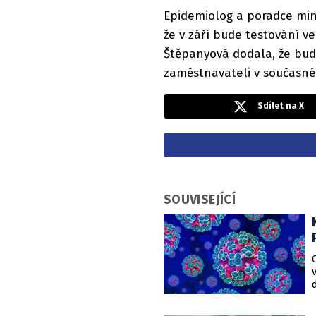
Epidemiolog a poradce mini
že v září bude testování v
Štěpanyová dodala, že bude
zaměstnavateli v současné
Sdílet na X
SOUVISEJÍCÍ