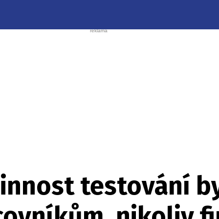
innost testování b
covníkům, nikoliv 