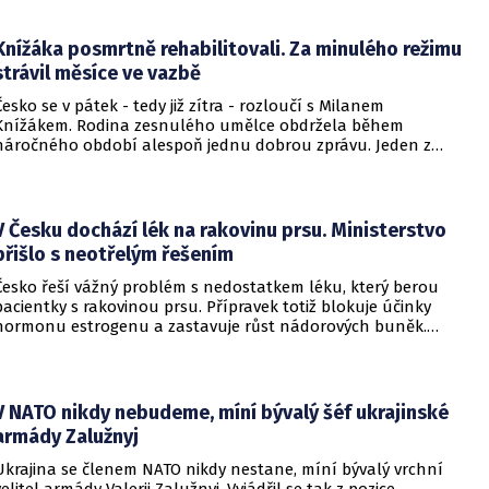
požádat.
Knížáka posmrtně rehabilitovali. Za minulého režimu
strávil měsíce ve vazbě
Česko se v pátek - tedy již zítra - rozloučí s Milanem
Knížákem. Rodina zesnulého umělce obdržela během
náročného období alespoň jednu dobrou zprávu. Jeden z
pražských obvodních soudů Knížáka definitivně rehabilitoval
za vazební stíhání v dobách komunistického režimu.
V Česku dochází lék na rakovinu prsu. Ministerstvo
přišlo s neotřelým řešením
Česko řeší vážný problém s nedostatkem léku, který berou
pacientky s rakovinou prsu. Přípravek totiž blokuje účinky
hormonu estrogenu a zastavuje růst nádorových buněk.
Pomoci má zvláštní léčebný program, který připravilo
ministerstvo zdravotnictví.
V NATO nikdy nebudeme, míní bývalý šéf ukrajinské
armády Zalužnyj
Ukrajina se členem NATO nikdy nestane, míní bývalý vrchní
velitel armády Valerij Zalužnyj. Vyjádřil se tak z pozice