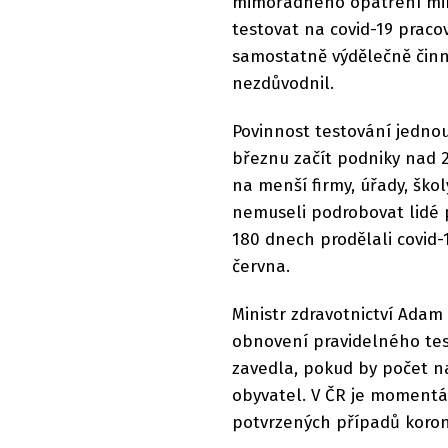
mimořádného opatření mini
testovat na covid-19 praco
samostatně výdělečně činn
nezdůvodnil.
Povinnost testování jedno
březnu začít podniky nad 
na menší firmy, úřady, škol
nemuseli podrobovat lidé p
180 dnech prodělali covid-
června.
Ministr zdravotnictví Adam
obnovení pravidelného tes
zavedla, pokud by počet n
obyvatel. V ČR je momentál
potvrzených případů korona