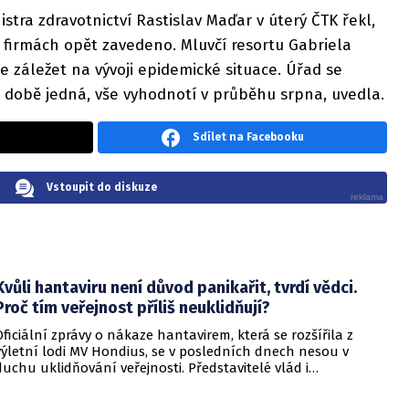
stra zdravotnictví Rastislav Maďar v úterý ČTK řekl,
e firmách opět zavedeno. Mluvčí resortu Gabriela
 záležet na vývoji epidemické situace. Úřad se
 době jedná, vše vyhodnotí v průběhu srpna, uvedla.
Sdílet na Facebooku
Vstoupit do diskuze
Kvůli hantaviru není důvod panikařit, tvrdí vědci.
Proč tím veřejnost příliš neuklidňují?
Oficiální zprávy o nákaze hantavirem, která se rozšířila z
výletní lodi MV Hondius, se v posledních dnech nesou v
duchu uklidňování veřejnosti. Představitelé vlád i
zdravotnických organizací opakovaně zdůrazňují, že situace
je pod kontrolou a není důvod k panice. Někteří odborníci