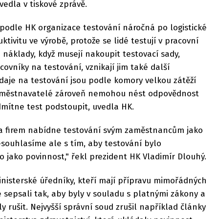
vedla v tiskové zprávě.
 podle HK organizace testování náročná po logistické
ktivitu ve výrobě, protože se lidé testují v pracovní
 náklady, když musejí nakoupit testovací sady,
ovníky na testování, vznikají jim také další
ýdaje na testování jsou podle komory velkou zátěží
Zaměstnavatelé zároveň nemohou nést odpovědnost
odmítne test podstoupit, uvedla HK.
da firem nabídne testování svým zaměstnancům jako
souhlasíme ale s tím, aby testování bylo
jako povinnost," řekl prezident HK Vladimír Dlouhý.
nisterské úředníky, kteří mají přípravu mimořádných
e sepsali tak, aby byly v souladu s platnými zákony a
 rušit. Nejvyšší správní soud zrušil například články