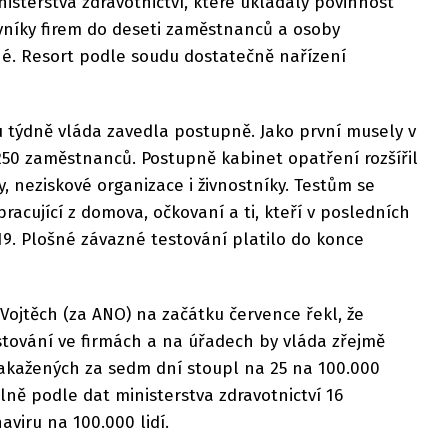
sterstva zdravotnictví, které ukládaly povinnost
vníky firem do deseti zaměstnanců a osoby
é. Resort podle soudu dostatečně nařízení
u týdně vláda zavedla postupně. Jako první musely v
250 zaměstnanců. Postupně kabinet opatření rozšířil
y, neziskové organizace i živnostníky. Testům se
racující z domova, očkovaní a ti, kteří v posledních
19. Plošné závazné testování platilo do konce
 Vojtěch (za ANO) na začátku července řekl, že
tování ve firmách a na úřadech by vláda zřejmě
akažených za sedm dní stoupl na 25 na 100.000
ně podle dat ministerstva zdravotnictví 16
viru na 100.000 lidí.