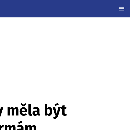
MEN
y měla být
firmám