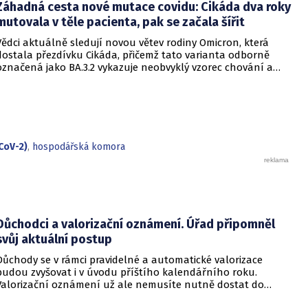
Záhadná cesta nové mutace covidu: Cikáda dva roky
však podle CNN varují, že příliš sebevědomá rétorika, kterou
označují za úmyslné šíření klidu, může mít opačný účinek a
mutovala v těle pacienta, pak se začala šířit
prohloubit úzkost ve společnosti, která má stále v živé paměti
Vědci aktuálně sledují novou větev rodiny Omicron, která
pandemii covidu-19.
dostala přezdívku Cikáda, přičemž tato varianta odborně
označená jako BA.3.2 vykazuje neobvyklý vzorec chování a
zdá se, že se zaměřuje především na děti. Přestože virus
neustále mutuje, odborníci uklidňují, že tato verze
nezpůsobuje těžší průběh onemocnění u dětí ani u
dospělých. Její přezdívka vychází z vlastností hmyzu, který se
dokáže na dlouhou dobu stáhnout do ústraní a poté se
nečekaně vynořit po letech strávených pod zemí.
CoV-2)
,
hospodářská komora
Důchodci a valorizační oznámení. Úřad připomněl
svůj aktuální postup
Důchody se v rámci pravidelné a automatické valorizace
budou zvyšovat i v úvodu příštího kalendářního roku.
Valorizační oznámení už ale nemusíte nutně dostat do
schránky. Pokud ho člověk chce mít na papíře, může si o něj