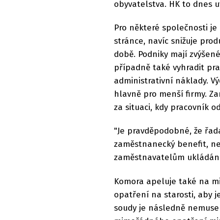
obyvatelstva. HK to dnes u
Pro některé společnosti je
stránce, navíc snižuje produ
době. Podniky mají zvýšené
případně také vyhradit prac
administrativní náklady. V
hlavně pro menší firmy. 
za situaci, kdy pracovník 
"Je pravděpodobné, že řa
zaměstnanecký benefit, ne
zaměstnavatelům ukládáno 
Komora apeluje také na mi
opatření na starosti, aby j
soudy je následně nemusely