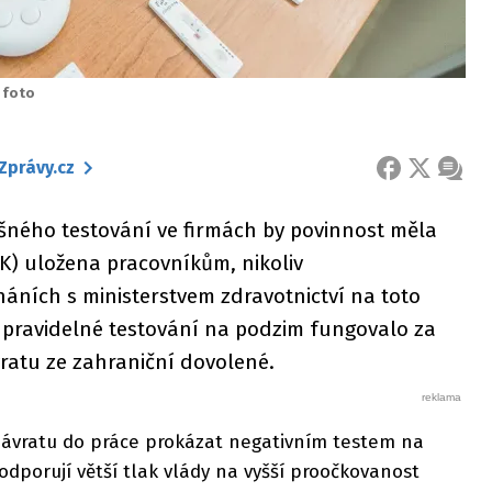
 foto
Zprávy.cz
FACEBOOK
X
ZPRÁ
šného testování ve firmách by povinnost měla
) uložena pracovníkům, nikoliv
áních s ministerstvem zdravotnictví na toto
pravidelné testování na podzim fungovalo za
vratu ze zahraniční dovolené.
ávratu do práce prokázat negativním testem na
odporují větší tlak vlády na vyšší proočkovanost