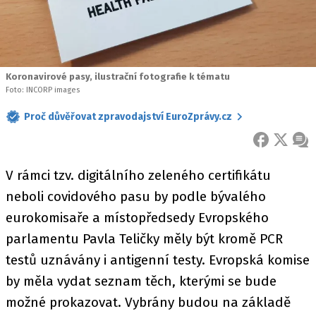
Koronavirové pasy, ilustrační fotografie k tématu
Foto: INCORP images
Proč důvěřovat zpravodajství EuroZprávy.cz
FACEBOOK
X
ZPR
V rámci tzv. digitálního zeleného certifikátu
neboli covidového pasu by podle bývalého
eurokomisaře a místopředsedy Evropského
parlamentu Pavla Teličky měly být kromě PCR
testů uznávány i antigenní testy. Evropská komise
by měla vydat seznam těch, kterými se bude
možné prokazovat. Vybrány budou na základě