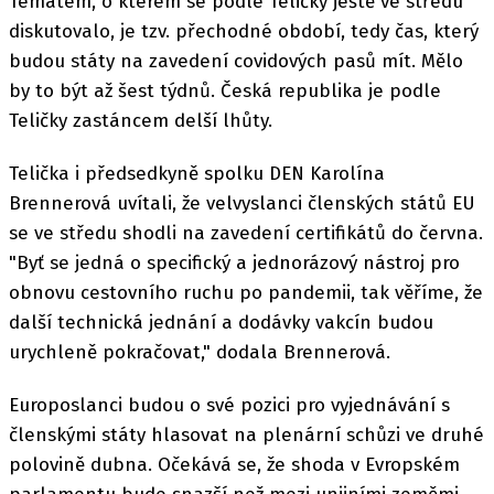
Tématem, o kterém se podle Teličky ještě ve středu
diskutovalo, je tzv. přechodné období, tedy čas, který
budou státy na zavedení covidových pasů mít. Mělo
by to být až šest týdnů. Česká republika je podle
Teličky zastáncem delší lhůty.
Telička i předsedkyně spolku DEN Karolína
Brennerová uvítali, že velvyslanci členských států EU
se ve středu shodli na zavedení certifikátů do června.
"Byť se jedná o specifický a jednorázový nástroj pro
obnovu cestovního ruchu po pandemii, tak věříme, že
další technická jednání a dodávky vakcín budou
urychleně pokračovat," dodala Brennerová.
Europoslanci budou o své pozici pro vyjednávání s
členskými státy hlasovat na plenární schůzi ve druhé
polovině dubna. Očekává se, že shoda v Evropském