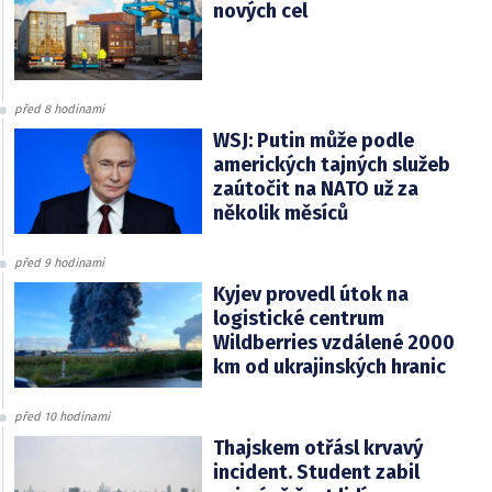
nových cel
před 8 hodinami
WSJ: Putin může podle
amerických tajných služeb
zaútočit na NATO už za
několik měsíců
před 9 hodinami
Kyjev provedl útok na
logistické centrum
Wildberries vzdálené 2000
km od ukrajinských hranic
před 10 hodinami
Thajskem otřásl krvavý
incident. Student zabil