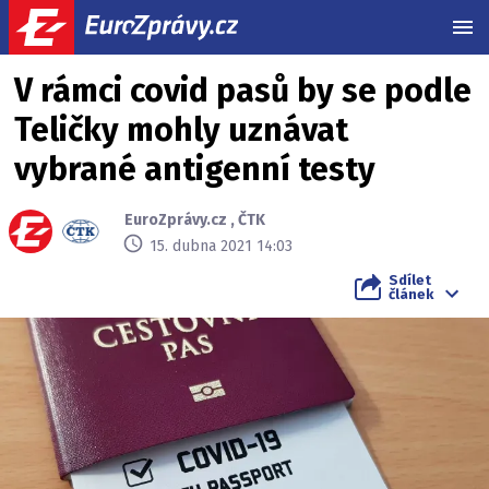
MEN
V rámci covid pasů by se podle
Teličky mohly uznávat
vybrané antigenní testy
EuroZprávy.cz
,
ČTK
15. dubna 2021 14:03
Sdílet
článek