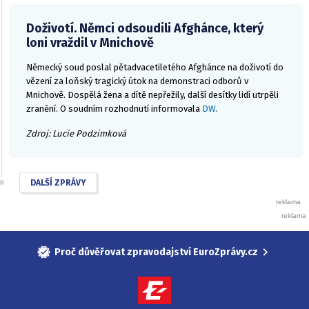
Doživotí. Němci odsoudili Afghánce, který
loni vraždil v Mnichově
Německý soud poslal pětadvacetiletého Afghánce na doživotí do
vězení za loňský tragický útok na demonstraci odborů v
Mnichově. Dospělá žena a dítě nepřežily, další desítky lidí utrpěli
zranění. O soudním rozhodnutí informovala
DW
.
Zdroj: Lucie Podzimková
DALŠÍ ZPRÁVY
Proč důvěřovat zpravodajství EuroZprávy.cz