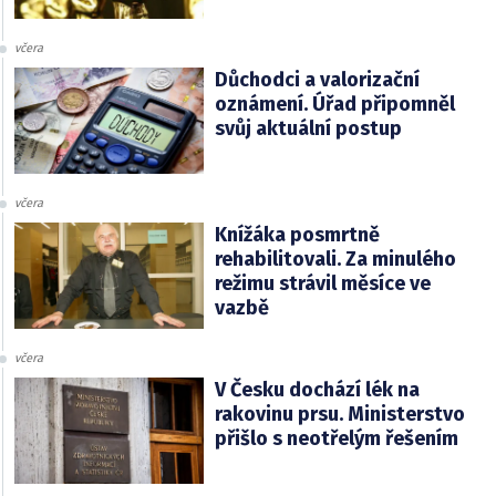
včera
Důchodci a valorizační
oznámení. Úřad připomněl
svůj aktuální postup
včera
Knížáka posmrtně
rehabilitovali. Za minulého
režimu strávil měsíce ve
vazbě
včera
V Česku dochází lék na
rakovinu prsu. Ministerstvo
přišlo s neotřelým řešením