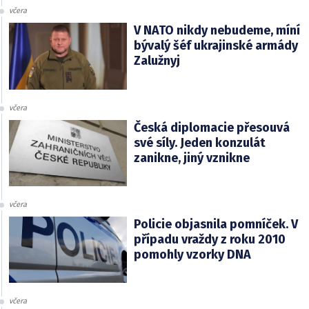
včera
V NATO nikdy nebudeme, míní
bývalý šéf ukrajinské armády
Zalužnyj
včera
Česká diplomacie přesouvá
své síly. Jeden konzulát
zanikne, jiný vznikne
včera
Policie objasnila pomníček. V
případu vraždy z roku 2010
pomohly vzorky DNA
včera