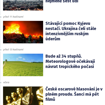
nejméně šest lidí
před 11 hodinami
Stávající pomoc Kyjevu
nestačí. Ukrajina čelí stále
intenzivnějším ruským
úderům
před 13 hodinami
Bude až 34 stupňů.
Meteorologové očekávají
návrat tropického počasí
včera
České oscarové hlasování je v
plném proudu. Šanci má pět
filmů