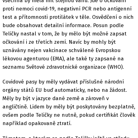
všechna by měla mít stejnou váhu. Jde o očkování
proti nemoci covid-19, negativní PCR nebo antigenní
test a přítomnosti protilátek v těle. Osvědčení o nich
bude obsahovat detailní informace. Posun podle
Teličky nastal v tom, že by mělo být možné zapsat
očkování i ze třetích zemí. Navíc by mohly být
uznávány nejen vakcinace schválené Evropskou
lékovou agenturou (EMA), ale také ty zapsané na
seznamu Světové zdravotnické organizace (WHO).
Covidové pasy by měly vydávat příslušné národní
orgány států EU buď automaticky, nebo na žádost.
Měly by být v jazyce dané země a zároveň v
angličtině. Lidem by měly být poskytovány bezplatně,
ovšem podle Teličky ne nutně, pokud certifikát člověk
například opakovaně ztratí.