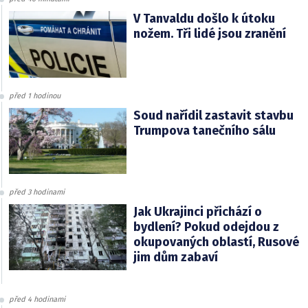
V Tanvaldu došlo k útoku
nožem. Tři lidé jsou zranění
před 1 hodinou
Soud nařídil zastavit stavbu
Trumpova tanečního sálu
před 3 hodinami
Jak Ukrajinci přichází o
bydlení? Pokud odejdou z
okupovaných oblastí, Rusové
jim dům zabaví
před 4 hodinami