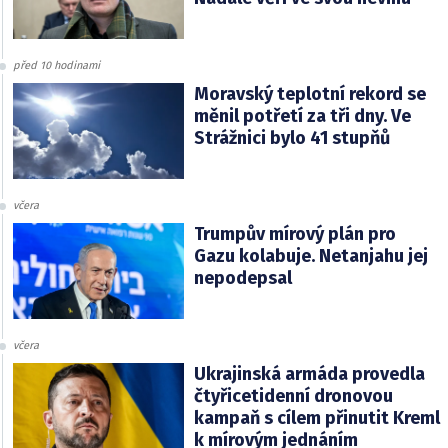
před 10 hodinami
Moravský teplotní rekord se
měnil potřetí za tři dny. Ve
Strážnici bylo 41 stupňů
včera
Trumpův mírový plán pro
Gazu kolabuje. Netanjahu jej
nepodepsal
včera
Ukrajinská armáda provedla
čtyřicetidenní dronovou
kampaň s cílem přinutit Kreml
k mírovým jednáním