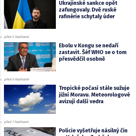
Ukrajinské sankce opět
zafungovaly. Dvě ruské
rafinérie schytaly úder
před 5 hodinami
Ebolu v Kongu se nedaří
zastavit. Šéf WHO se o tom
přesvědčil osobně
před 6 hodinami
Tropické počasí stále sužuje
jižní Moravu. Meteorologové
avizují další vedra
před 7 hodinami
Policie vyšetřuje násilný čin