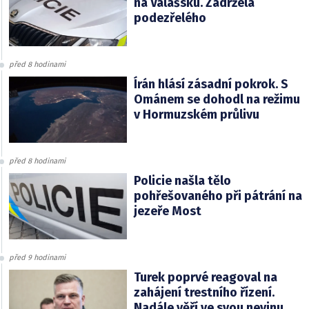
na Valašsku. Zadržela
podezřelého
před 8 hodinami
Írán hlásí zásadní pokrok. S
Ománem se dohodl na režimu
v Hormuzském průlivu
před 8 hodinami
Policie našla tělo
pohřešovaného při pátrání na
jezeře Most
před 9 hodinami
Turek poprvé reagoval na
zahájení trestního řízení.
Nadále věří ve svou nevinu