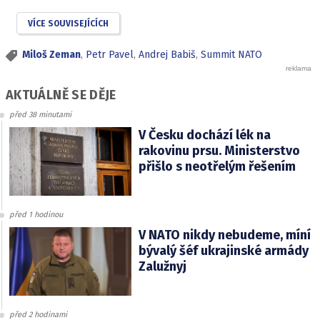
VÍCE SOUVISEJÍCÍCH
Miloš Zeman
,
Petr Pavel
,
Andrej Babiš
,
Summit NATO
AKTUÁLNĚ SE DĚJE
před 38 minutami
V Česku dochází lék na
rakovinu prsu. Ministerstvo
přišlo s neotřelým řešením
před 1 hodinou
V NATO nikdy nebudeme, míní
bývalý šéf ukrajinské armády
Zalužnyj
před 2 hodinami