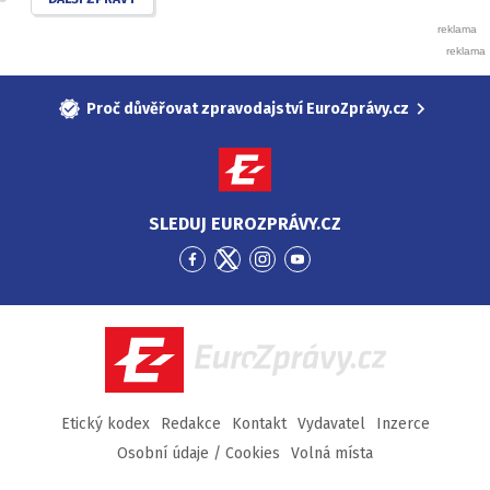
Proč důvěřovat zpravodajství EuroZprávy.cz
SLEDUJ EUROZPRÁVY.CZ
Přejít
Přejít
Přejít
Přejít
na
na
na
na
Facebook
Twitter
Instagram
YouTube
EuroZprávy.cz
Etický kodex
Redakce
Kontakt
Vydavatel
Inzerce
Osobní údaje / Cookies
Volná místa