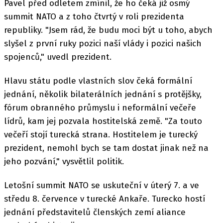
Pavel před odletem zmínil, že ho čeká již osmý
summit NATO a z toho čtvrtý v roli prezidenta
republiky. "Jsem rád, že budu moci být u toho, abych
slyšel z první ruky pozici naší vlády i pozici našich
spojenců," uvedl prezident.
Hlavu státu podle vlastních slov čeká formální
jednání, několik bilaterálních jednání s protějšky,
fórum obranného průmyslu i neformální večeře
lídrů, kam jej pozvala hostitelská země. "Za touto
večeří stojí turecká strana. Hostitelem je turecký
prezident, nemohl bych se tam dostat jinak než na
jeho pozvání," vysvětlil politik.
Letošní summit NATO se uskuteční v úterý 7. a ve
středu 8. července v turecké Ankaře. Turecko hostí
jednání představitelů členských zemí aliance