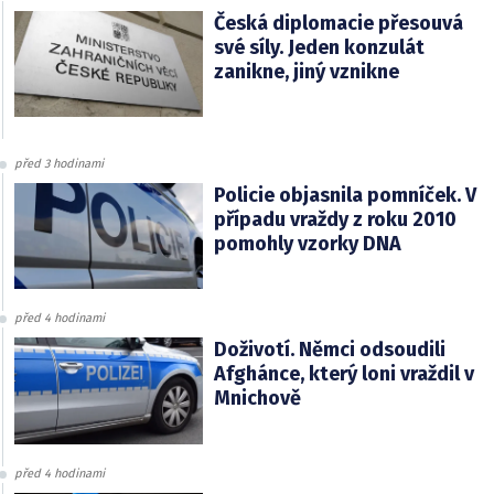
Česká diplomacie přesouvá
své síly. Jeden konzulát
zanikne, jiný vznikne
před 3 hodinami
Policie objasnila pomníček. V
případu vraždy z roku 2010
pomohly vzorky DNA
před 4 hodinami
Doživotí. Němci odsoudili
Afghánce, který loni vraždil v
Mnichově
před 4 hodinami