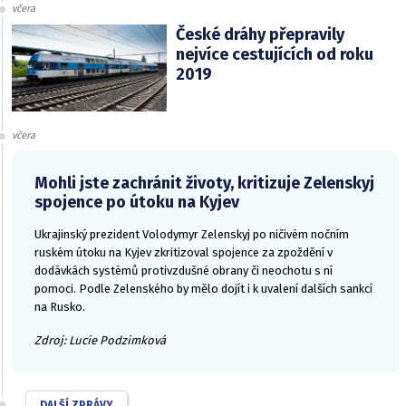
včera
České dráhy přepravily
nejvíce cestujících od roku
2019
včera
Mohli jste zachránit životy, kritizuje Zelenskyj
spojence po útoku na Kyjev
Ukrajinský prezident Volodymyr Zelenskyj po ničivém nočním
ruském útoku na Kyjev zkritizoval spojence za zpoždění v
dodávkách systémů protivzdušné obrany či neochotu s ní
pomoci. Podle Zelenského by mělo dojít i k uvalení dalších sankcí
na Rusko.
Zdroj: Lucie Podzimková
DALŠÍ ZPRÁVY