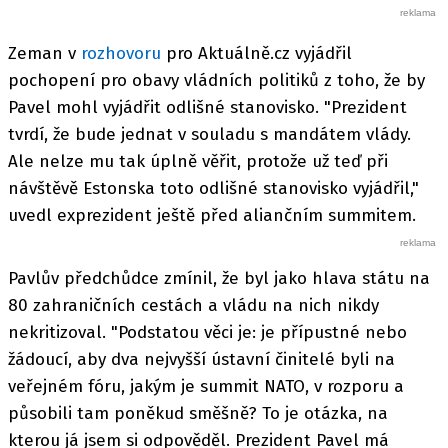
Zeman v
rozhovoru
pro Aktuálně.cz vyjádřil
pochopení pro obavy vládních politiků z toho, že by
Pavel mohl vyjádřit odlišné stanovisko. "Prezident
tvrdí, že bude jednat v souladu s mandátem vlády.
Ale nelze mu tak úplně věřit, protože už teď při
návštěvě Estonska toto odlišné stanovisko vyjádřil,"
uvedl exprezident ještě před aliančním summitem.
Pavlův předchůdce zmínil, že byl jako hlava státu na
80 zahraničních cestách a vládu na nich nikdy
nekritizoval. "Podstatou věci je: je přípustné nebo
žádoucí, aby dva nejvyšší ústavní činitelé byli na
veřejném fóru, jakým je summit NATO, v rozporu a
působili tam poněkud směšně? To je otázka, na
kterou já jsem si odpověděl. Prezident Pavel má