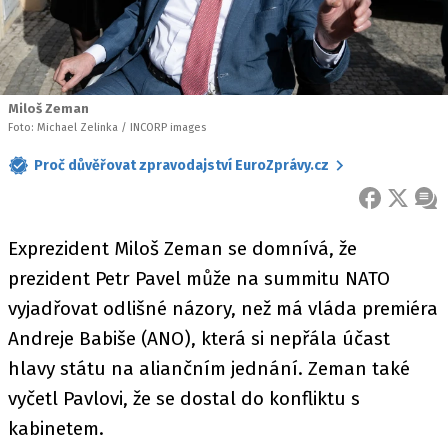
Miloš Zeman
Foto: Michael Zelinka / INCORP images
Proč důvěřovat zpravodajství EuroZprávy.cz
FACEBOOK
X
ZPR
Exprezident Miloš Zeman se domnívá, že
prezident Petr Pavel může na summitu NATO
vyjadřovat odlišné názory, než má vláda premiéra
Andreje Babiše (ANO), která si nepřála účast
hlavy státu na aliančním jednání. Zeman také
vyčetl Pavlovi, že se dostal do konfliktu s
kabinetem.