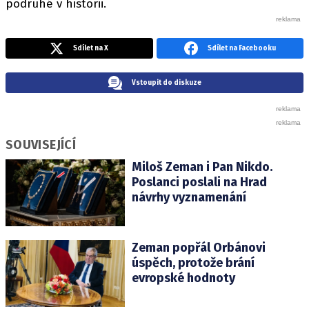
podruhé v historii.
Sdílet na X
Sdílet na Facebooku
Vstoupit do diskuze
SOUVISEJÍCÍ
Miloš Zeman i Pan Nikdo.
Poslanci poslali na Hrad
návrhy vyznamenání
Zeman popřál Orbánovi
úspěch, protože brání
evropské hodnoty