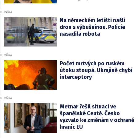
včera
Na německém letišti našli
dron s výbušninou. Policie
nasadila robota
včera
Počet mrtvých po ruském
útoku stoupá. Ukrajině chybí
interceptory
včera
Metnar řešil situaci ve
španělské Ceutě. Česko
vyzvalo ke změnám v ochraně
hranic EU