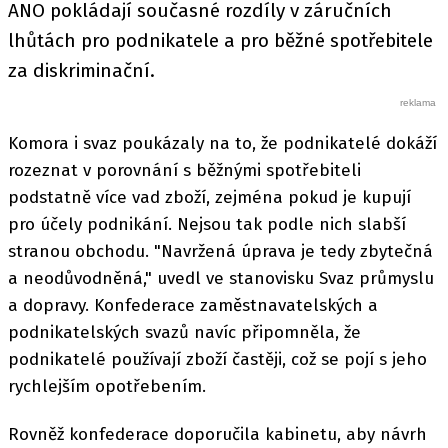
ANO pokládají současné rozdíly v záručních
lhůtách pro podnikatele a pro běžné spotřebitele
za diskriminační.
Komora i svaz poukázaly na to, že podnikatelé dokáží
rozeznat v porovnání s běžnými spotřebiteli
podstatně více vad zboží, zejména pokud je kupují
pro účely podnikání. Nejsou tak podle nich slabší
stranou obchodu. "Navržená úprava je tedy zbytečná
a neodůvodněná," uvedl ve stanovisku Svaz průmyslu
a dopravy. Konfederace zaměstnavatelských a
podnikatelských svazů navíc připomněla, že
podnikatelé používají zboží častěji, což se pojí s jeho
rychlejším opotřebením.
Rovněž konfederace doporučila kabinetu, aby návrh