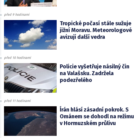
před 9 hodinami
Tropické počasí stále sužuje
jižní Moravu. Meteorologové
avizují další vedra
před 10 hodinami
Policie vyšetřuje násilný čin
na Valašsku. Zadržela
podezřelého
před 11 hodinami
Írán hlásí zásadní pokrok. S
Ománem se dohodl na režimu
v Hormuzském průlivu