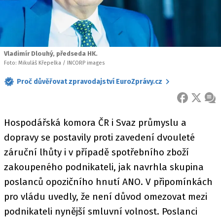
Vladimír Dlouhý, předseda HK.
Foto: Mikuláš Křepelka / INCORP images
Proč důvěřovat zpravodajství EuroZprávy.cz
FACEBOOK
X
ZPR
Hospodářská komora ČR i Svaz průmyslu a
dopravy se postavily proti zavedení dvouleté
záruční lhůty i v případě spotřebního zboží
zakoupeného podnikateli, jak navrhla skupina
poslanců opozičního hnutí ANO. V připomínkách
pro vládu uvedly, že není důvod omezovat mezi
podnikateli nynější smluvní volnost. Poslanci