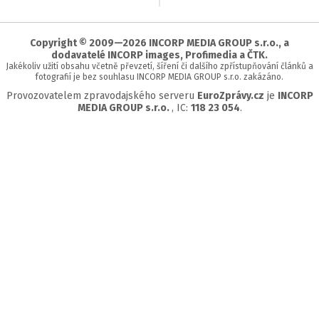
na
začátek
stránky
Copyright © 2009—2026 INCORP MEDIA GROUP s.r.o., a
dodavatelé INCORP images, Profimedia a ČTK.
Jakékoliv užití obsahu včetně převzetí, šíření či dalšího zpřístupňování článků a
fotografií je bez souhlasu INCORP MEDIA GROUP s.r.o. zakázáno.
Provozovatelem zpravodajského serveru
EuroZprávy.cz
je
INCORP
MEDIA GROUP s.r.o.
, IC:
118 23 054
.