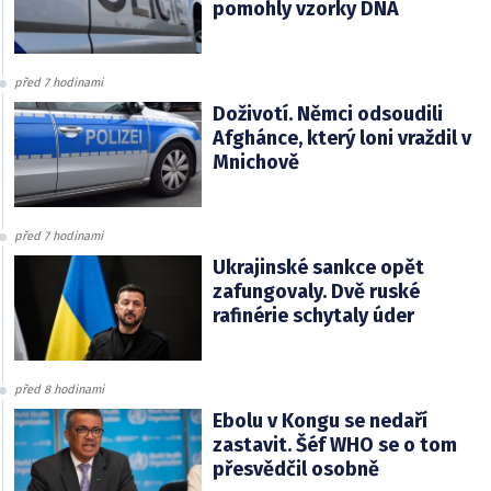
pomohly vzorky DNA
před 7 hodinami
Doživotí. Němci odsoudili
Afghánce, který loni vraždil v
Mnichově
před 7 hodinami
Ukrajinské sankce opět
zafungovaly. Dvě ruské
rafinérie schytaly úder
před 8 hodinami
Ebolu v Kongu se nedaří
zastavit. Šéf WHO se o tom
přesvědčil osobně