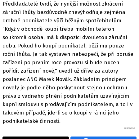
Předkladatelé tvrdí, že nynější možnost zkrácení
záruční lhůty bezdůvodně znevýhodňuje zejména
drobné podnikatele vůči běžným spotřebitelům.
"Když v obchodě koupí třeba mobilní telefon
soukromá osoba, má k dispozici dvouletou záruční
dobu. Pokud ho koupí podnikatel, běží mu pouze
roční lhůta. Je tak vystaven nebezpečí, že při poruše
zařízení po prvním roce provozu si bude nucen
pořídit zařízení nové," uvedl už dříve za autory
poslanec ANO Marek Novák. Základním principem
novely je podle něho poskytnout stejnou ochranu
práva z vadného plnění podnikatelům uzavírajícím
kupní smlouvu s prodávajícím podnikatelem, a to i v
takovém případě, jde-li se o koupi v rámci jeho
podnikatelské činnosti.