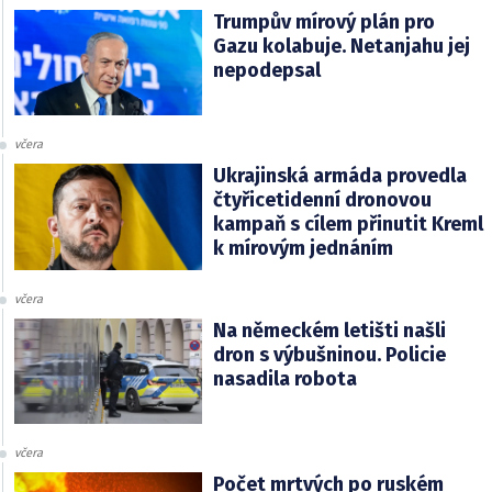
Trumpův mírový plán pro
Gazu kolabuje. Netanjahu jej
nepodepsal
včera
Ukrajinská armáda provedla
čtyřicetidenní dronovou
kampaň s cílem přinutit Kreml
k mírovým jednáním
včera
Na německém letišti našli
dron s výbušninou. Policie
nasadila robota
včera
Počet mrtvých po ruském