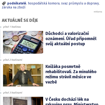
podnikatelé
,
hospodářská komora
,
svaz průmyslu a dopravy
,
záruka na zboží
AKTUÁLNĚ SE DĚJE
před 1 hodinou
Důchodci a valorizační
oznámení. Úřad připomněl
svůj aktuální postup
před 2 hodinami
Knížáka posmrtně
rehabilitovali. Za minulého
režimu strávil měsíce ve
vazbě
před 3 hodinami
V Česku dochází lék na
rakovinu prsu. Ministerstvo