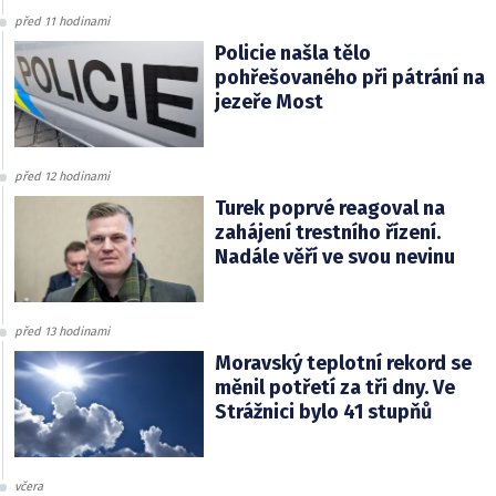
před 11 hodinami
Policie našla tělo
pohřešovaného při pátrání na
jezeře Most
před 12 hodinami
Turek poprvé reagoval na
zahájení trestního řízení.
Nadále věří ve svou nevinu
před 13 hodinami
Moravský teplotní rekord se
měnil potřetí za tři dny. Ve
Strážnici bylo 41 stupňů
včera