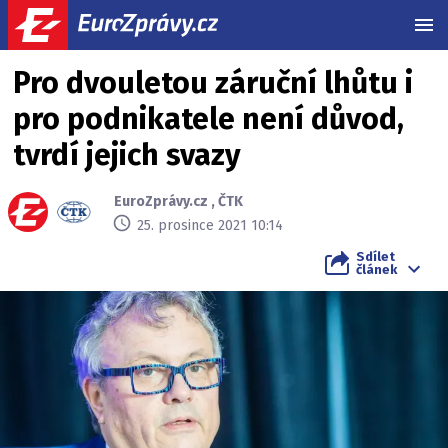
MEN
Pro dvouletou záruční lhůtu i
pro podnikatele není důvod,
tvrdí jejich svazy
EuroZprávy.cz
,
ČTK
25. prosince 2021 10:14
Sdílet
článek