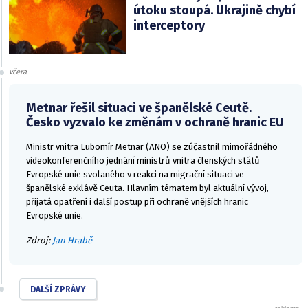
útoku stoupá. Ukrajině chybí
interceptory
včera
Metnar řešil situaci ve španělské Ceutě.
Česko vyzvalo ke změnám v ochraně hranic EU
Ministr vnitra Lubomír Metnar (ANO) se zúčastnil mimořádného
videokonferenčního jednání ministrů vnitra členských států
Evropské unie svolaného v reakci na migrační situaci ve
španělské exklávě Ceuta. Hlavním tématem byl aktuální vývoj,
přijatá opatření i další postup při ochraně vnějších hranic
Evropské unie.
Zdroj:
Jan Hrabě
DALŠÍ ZPRÁVY