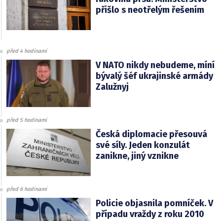
přišlo s neotřelým řešením
před 4 hodinami
V NATO nikdy nebudeme, míní
bývalý šéf ukrajinské armády
Zalužnyj
před 5 hodinami
Česká diplomacie přesouvá
své síly. Jeden konzulát
zanikne, jiný vznikne
před 6 hodinami
Policie objasnila pomníček. V
případu vraždy z roku 2010