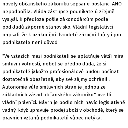
novely občanského zákoníku sepsané poslanci ANO
nepodpořila. Vláda zástupce podnikatelů zřejmě
vyslyší. K předloze pošle zákonodárcům podle
podkladů záporné stanovisko. Vládní legislativci
napsali, že k uzákonění dvouleté záruční lhůty i pro
podnikatele není důvod.
"Ve vztazích mezi podnikateli se uplatňuje větší míra
smluvní volnosti, neboť se předpokládá, že si
podnikatelé jakožto profesionálové budou počínat
dostatečně obezřetně, aby své zájmy ochránili.
Autonomie vůle smluvních stran je jednou ze
základních zásad občanského zákoníku," uvedli
vládní právníci. Návrh je podle nich navíc legislativně
vadný, když upravuje prodej zboží v obchodě, který se
právních vztahů podnikatelů vůbec netýká.