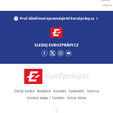
Proč důvěřovat zpravodajství EuroZprávy.cz
SLEDUJ EUROZPRÁVY.CZ
Přejít
Přejít
Přejít
Přejít
na
na
na
na
Facebook
Twitter
Instagram
YouTube
EuroZprávy.cz
Etický kodex
Redakce
Kontakt
Vydavatel
Inzerce
Osobní údaje / Cookies
Volná místa
Přejít