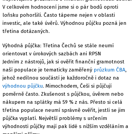
V celkovém hodnocení jsme si o pár bodů oproti
loňsku pohoršili. Často tápeme nejen v oblasti
investic, ale také úvěrů. Výhodnou půjčku pozná jen
třetina dotázaných.
Výhodná půjčka: Třetina Čechů se stále neumí
orientovat v úrokových sazbách ani RPSN
Jedním z nástrojů, jak si ověřit finanční gramotnost
naší populace je tematicky zaměřený
průzkum ČBA
,
jehož nedílnou součástí je každoročně i dotaz na
výhodnou půjčku
. Mimochodem, Češi si půjčují
poměrně často. Zkušenost s půjčkou, úvěrem nebo
nákupem na splátky má 59 % z nás. Přesto si celá
třetina populace neumí správně ověřit, jestli se jim
půjčka vyplatí. Největší problémy s určením
výhodnosti půjčky mají pak lidé s nižším vzděláním a