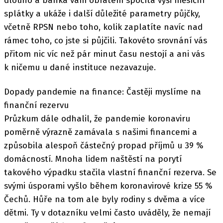
dlouho a banka vám obratem spočítá výši měsíční
splátky a ukáže i další důležité parametry půjčky,
včetně RPSN nebo toho, kolik zaplatíte navíc nad
rámec toho, co jste si půjčili. Takovéto srovnání vás
přitom nic víc než pár minut času nestojí a ani vás
k ničemu u dané instituce nezavazuje.
Dopady pandemie na finance: Častěji myslíme na
finanční rezervu
Průzkum dále odhalil, že pandemie koronaviru
poměrně výrazně zamávala s našimi financemi a
způsobila alespoň částečný propad příjmů u 39 %
domácností. Mnoha lidem naštěstí na porytí
takového výpadku stačila vlastní finanční rezerva. Se
svými úsporami vyšlo během koronavirové krize 55 %
Čechů. Hůře na tom ale byly rodiny s dvěma a více
dětmi. Ty v dotazníku velmi často uváděly, že nemají