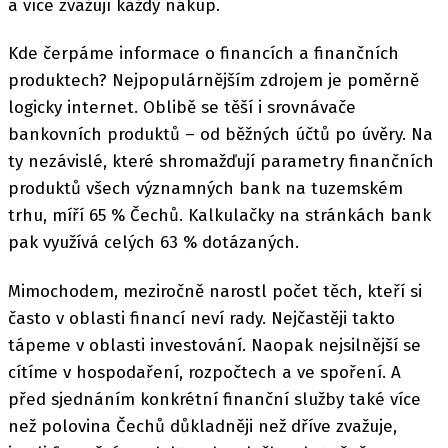
a více zvažují každý nákup.
Kde čerpáme informace o financích a finančních
produktech? Nejpopulárnějším zdrojem je poměrně
logicky internet. Oblibě se těší i srovnávače
bankovních produktů – od běžných účtů po úvěry. Na
ty nezávislé, které shromažďují parametry finančních
produktů všech významných bank na tuzemském
trhu, míří 65 % Čechů. Kalkulačky na stránkách bank
pak využívá celých 63 % dotázaných.
Mimochodem, meziročně narostl počet těch, kteří si
často v oblasti financí neví rady. Nejčastěji takto
tápeme v oblasti investování. Naopak nejsilnější se
cítíme v hospodaření, rozpočtech a ve spoření. A
před sjednáním konkrétní finanční služby také více
než polovina Čechů důkladněji než dříve zvažuje,