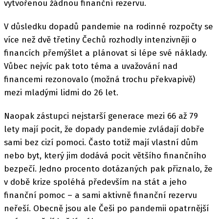
vytvořenou žádnou finanční rezervu.
V důsledku dopadů pandemie na rodinné rozpočty se
více než dvě třetiny Čechů rozhodly intenzivněji o
financích přemýšlet a plánovat si lépe své náklady.
Vůbec nejvíc pak toto téma a uvažování nad
financemi rezonovalo (možná trochu překvapivě)
mezi mladými lidmi do 26 let.
Naopak zástupci nejstarší generace mezi 66 až 79
lety mají pocit, že dopady pandemie zvládají dobře
sami bez cizí pomoci. Často totiž mají vlastní dům
nebo byt, který jim dodává pocit většího finančního
bezpečí. Jedno procento dotázaných pak přiznalo, že
v době krize spoléhá především na stát a jeho
finanční pomoc – a sami aktivně finanční rezervu
neřeší. Obecně jsou ale Češi po pandemii opatrnější