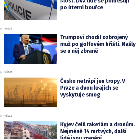
Most. Dva lidé se pohřešují
po úterní bouřce
včera
Trumpovi chodil ozbrojený
muž po golfovém hřišti. Našly
se u něj zbraně
včera
Česko netrápí jen tropy. V
Praze a dvou krajích se
vyskytuje smog
včera
Kyjev čelil raketám a dronům.
Nejméně 14 mrtvých, další
lidé jsou zranění