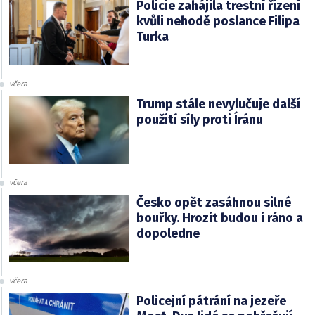
Policie zahájila trestní řízení
kvůli nehodě poslance Filipa
Turka
včera
Trump stále nevylučuje další
použití síly proti Íránu
včera
Česko opět zasáhnou silné
bouřky. Hrozit budou i ráno a
dopoledne
včera
Policejní pátrání na jezeře