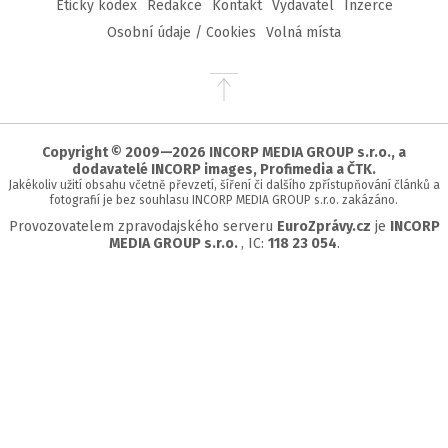
Etický kodex
Redakce
Kontakt
Vydavatel
Inzerce
Osobní údaje / Cookies
Volná místa
Přejít
na
začátek
stránky
Copyright © 2009—2026 INCORP MEDIA GROUP s.r.o., a
dodavatelé INCORP images, Profimedia a ČTK.
Jakékoliv užití obsahu včetně převzetí, šíření či dalšího zpřístupňování článků a
fotografií je bez souhlasu INCORP MEDIA GROUP s.r.o. zakázáno.
Provozovatelem zpravodajského serveru
EuroZprávy.cz
je
INCORP
MEDIA GROUP s.r.o.
, IC:
118 23 054
.