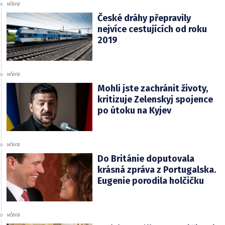
včera
České dráhy přepravily
nejvíce cestujících od roku
2019
včera
Mohli jste zachránit životy,
kritizuje Zelenskyj spojence
po útoku na Kyjev
včera
Do Británie doputovala
krásná zpráva z Portugalska.
Eugenie porodila holčičku
včera