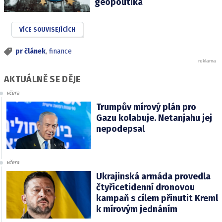
geopolitika
VÍCE SOUVISEJÍCÍCH
pr článek
,
finance
AKTUÁLNĚ SE DĚJE
včera
Trumpův mírový plán pro
Gazu kolabuje. Netanjahu jej
nepodepsal
včera
Ukrajinská armáda provedla
čtyřicetidenní dronovou
kampaň s cílem přinutit Kreml
k mírovým jednáním