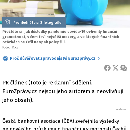
Prohlédněte si 2 fotografie
Přečtěte si, jak důsledky pandemie covidu-19 ovlivnily finanční
gramotnost, v čem tkví největší mezery, a ve kterých finančních
otázkách se Češi naopak polepšili.
Foto: H1.cz
Proč důvěřovat zpravodajství EuroZprávy.cz
FACEBOOK
X
ZPR
PR článek (Toto je reklamní sdělení.
EuroZprávy.cz nejsou jeho autorem a neovlivňují
jeho obsah).
Česká bankovní asociace (ČBA) zveřejnila výsledky
nejnovějšího průzkumu o finanční gramotnosti Čechů.