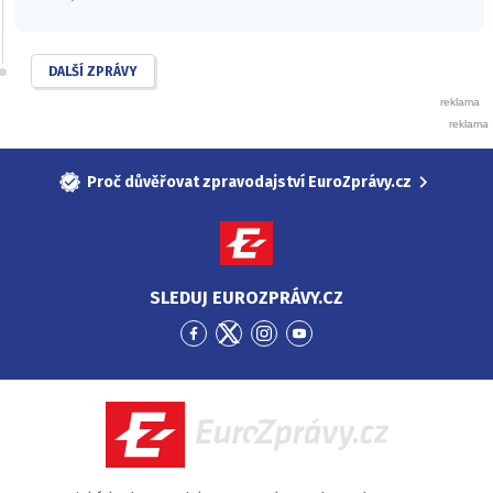
DALŠÍ ZPRÁVY
Proč důvěřovat zpravodajství EuroZprávy.cz
SLEDUJ EUROZPRÁVY.CZ
Přejít
Přejít
Přejít
Přejít
na
na
na
na
Facebook
Twitter
Instagram
YouTube
EuroZprávy.cz