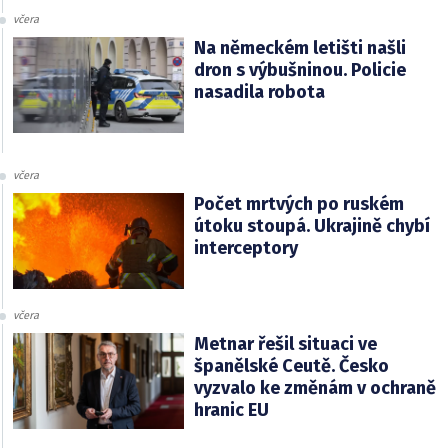
včera
Na německém letišti našli
dron s výbušninou. Policie
nasadila robota
včera
Počet mrtvých po ruském
útoku stoupá. Ukrajině chybí
interceptory
včera
Metnar řešil situaci ve
španělské Ceutě. Česko
vyzvalo ke změnám v ochraně
hranic EU