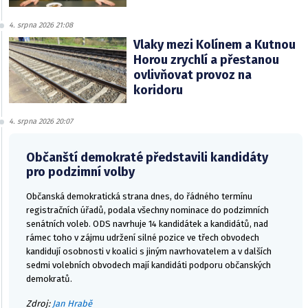
4. srpna 2026 21:08
Vlaky mezi Kolínem a Kutnou
Horou zrychlí a přestanou
ovlivňovat provoz na
koridoru
4. srpna 2026 20:07
Občanští demokraté představili kandidáty
pro podzimní volby
Občanská demokratická strana dnes, do řádného termínu
registračních úřadů, podala všechny nominace do podzimních
senátních voleb. ODS navrhuje 14 kandidátek a kandidátů, nad
rámec toho v zájmu udržení silné pozice ve třech obvodech
kandidují osobnosti v koalici s jiným navrhovatelem a v dalších
sedmi volebních obvodech mají kandidáti podporu občanských
demokratů.
Zdroj:
Jan Hrabě