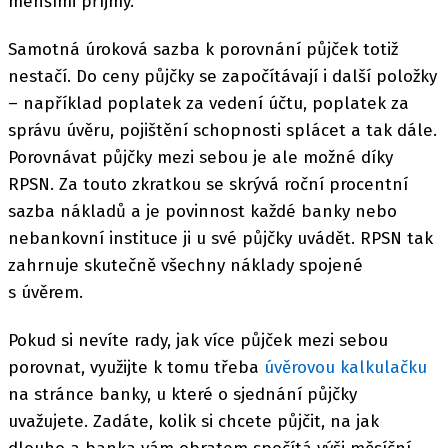
menšími příjmy.
Samotná úroková sazba k porovnání půjček totiž
nestačí. Do ceny půjčky se započítávají i další položky
– například poplatek za vedení účtu, poplatek za
správu úvěru, pojištění schopnosti splácet a tak dále.
Porovnávat půjčky mezi sebou je ale možné díky
RPSN. Za touto zkratkou se skrývá roční procentní
sazba nákladů a je povinnost každé banky nebo
nebankovní instituce ji u své půjčky uvádět. RPSN tak
zahrnuje skutečně všechny náklady spojené
s úvěrem.
Pokud si nevíte rady, jak více půjček mezi sebou
porovnat, využijte k tomu třeba
úvěrovou kalkulačku
na stránce banky, u které o sjednání půjčky
uvažujete. Zadáte, kolik si chcete půjčit, na jak