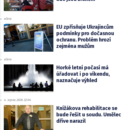
včera
EU zpřísňuje Ukrajincům
podmínky pro dočasnou
ochranu. Problém hrozí
zejména mužům
včera
Horké letní počasí má
úřadovat i po víkendu,
naznačuje výhled
4. srpna 2026 22:04
Knížákova rehabilitace se
bude řešit u soudu. Umělec
dříve narazil