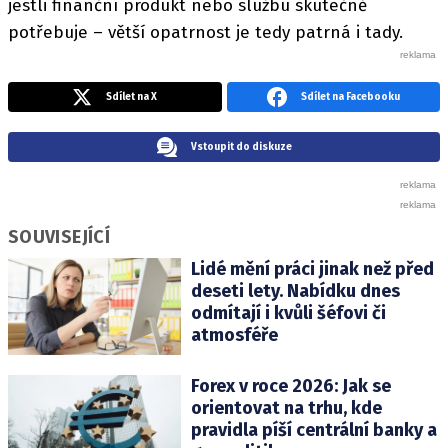
jestli finanční produkt nebo službu skutečně
potřebuje – větší opatrnost je tedy patrná i tady.
Sdílet na X
Sdílet na Facebooku
Vstoupit do diskuze
SOUVISEJÍCÍ
Lidé mění práci jinak než před
deseti lety. Nabídku dnes
odmítají i kvůli šéfovi či
atmosféře
Forex v roce 2026: Jak se
orientovat na trhu, kde
pravidla píší centrální banky a