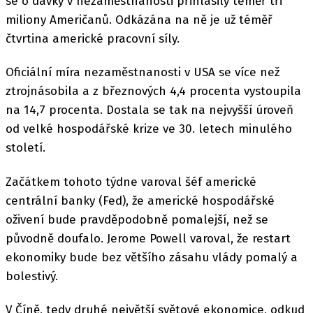
se o dávky v nezaměstnanosti přihlásily téměř tři
miliony Američanů. Odkázána na ně je už téměř
čtvrtina americké pracovní síly.
Oficiální míra nezaměstnanosti v USA se více než
ztrojnásobila a z březnových 4,4 procenta vystoupila
na 14,7 procenta. Dostala se tak na nejvyšší úroveň
od velké hospodářské krize ve 30. letech minulého
století.
Začátkem tohoto týdne varoval šéf americké
centrální banky (Fed), že americké hospodářské
oživení bude pravděpodobně pomalejší, než se
původně doufalo. Jerome Powell varoval, že restart
ekonomiky bude bez většího zásahu vlády pomalý a
bolestivý.
V Číně, tedy druhé největší světové ekonomice, odkud