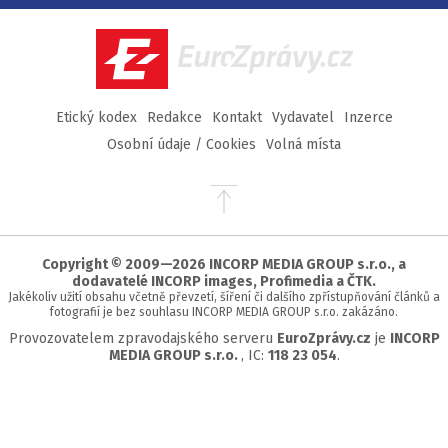
Facebook
Twitter
Instagram
YouTube
EuroZprávy.cz
Etický kodex
Redakce
Kontakt
Vydavatel
Inzerce
Osobní údaje / Cookies
Volná místa
Přejít
na
začátek
stránky
Copyright © 2009—2026 INCORP MEDIA GROUP s.r.o., a
dodavatelé INCORP images, Profimedia a ČTK.
Jakékoliv užití obsahu včetně převzetí, šíření či dalšího zpřístupňování článků a
fotografií je bez souhlasu INCORP MEDIA GROUP s.r.o. zakázáno.
Provozovatelem zpravodajského serveru
EuroZprávy.cz
je
INCORP
MEDIA GROUP s.r.o.
, IC:
118 23 054
.