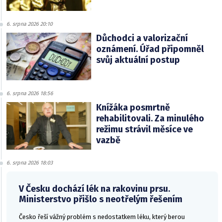
6. srpna 2026 20:10
Důchodci a valorizační
oznámení. Úřad připomněl
svůj aktuální postup
6. srpna 2026 18:56
Knížáka posmrtně
rehabilitovali. Za minulého
režimu strávil měsíce ve
vazbě
6. srpna 2026 18:03
V Česku dochází lék na rakovinu prsu.
Ministerstvo přišlo s neotřelým řešením
Česko řeší vážný problém s nedostatkem léku, který berou