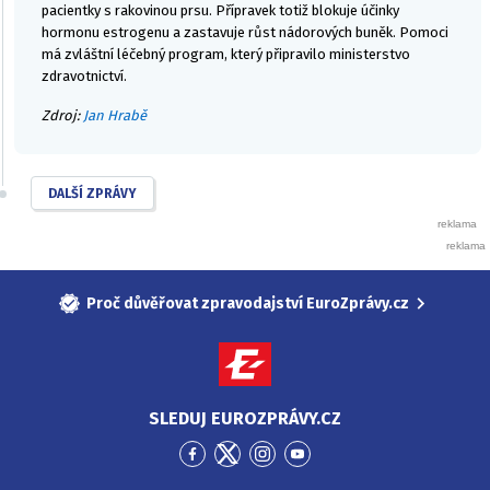
pacientky s rakovinou prsu. Přípravek totiž blokuje účinky
hormonu estrogenu a zastavuje růst nádorových buněk. Pomoci
má zvláštní léčebný program, který připravilo ministerstvo
zdravotnictví.
Zdroj:
Jan Hrabě
DALŠÍ ZPRÁVY
Proč důvěřovat zpravodajství EuroZprávy.cz
SLEDUJ EUROZPRÁVY.CZ
Přejít
Přejít
Přejít
Přejít
na
na
na
na