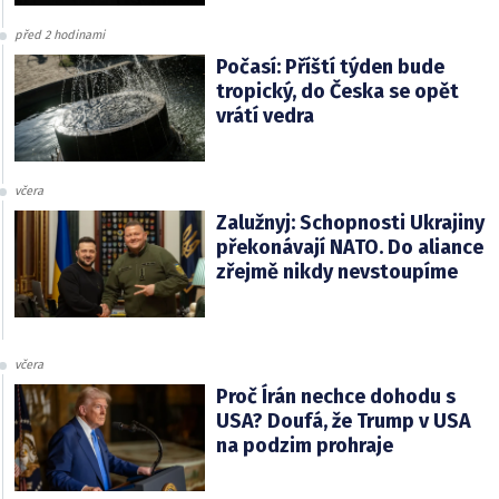
před 2 hodinami
Počasí: Příští týden bude
tropický, do Česka se opět
vrátí vedra
včera
Zalužnyj: Schopnosti Ukrajiny
překonávají NATO. Do aliance
zřejmě nikdy nevstoupíme
včera
Proč Írán nechce dohodu s
USA? Doufá, že Trump v USA
na podzim prohraje