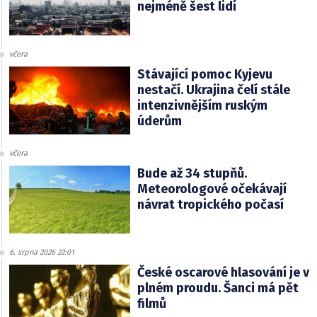
nejméně šest lidí
včera
Stávající pomoc Kyjevu
nestačí. Ukrajina čelí stále
intenzivnějším ruským
úderům
včera
Bude až 34 stupňů.
Meteorologové očekávají
návrat tropického počasí
6. srpna 2026 22:01
České oscarové hlasování je v
plném proudu. Šanci má pět
filmů