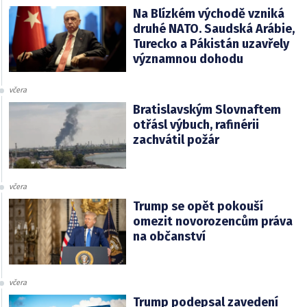
Na Blízkém východě vzniká
druhé NATO. Saudská Arábie,
Turecko a Pákistán uzavřely
významnou dohodu
včera
Bratislavským Slovnaftem
otřásl výbuch, rafinérii
zachvátil požár
včera
Trump se opět pokouší
omezit novorozencům práva
na občanství
včera
Trump podepsal zavedení