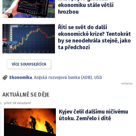
ekonomiku stále větší
hrozbou
Řítí se svět do další
ekonomické krize? Tentokrát
by se neodehrála stejně, jako
ta předchozí
VÍCE SOUVISEJÍCÍCH
Ekonomika
,
Asijská rozvojová banka (ADB)
,
USD
AKTUÁLNĚ SE DĚJE
před 58 minutami
Kyjev čelil dalšímu ničivému
útoku. Zemřelo i dítě