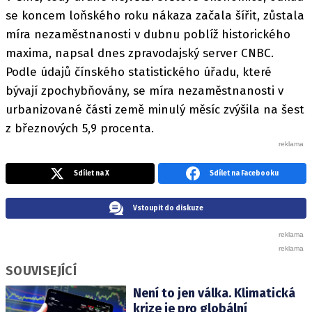
se koncem loňského roku nákaza začala šířit, zůstala
míra nezaměstnanosti v dubnu poblíž historického
maxima, napsal dnes zpravodajský server CNBC.
Podle údajů čínského statistického úřadu, které
bývají zpochybňovány, se míra nezaměstnanosti v
urbanizované části země minulý měsíc zvýšila na šest
z březnových 5,9 procenta.
Sdílet na X
Sdílet na Facebooku
Vstoupit do diskuze
SOUVISEJÍCÍ
Není to jen válka. Klimatická
krize je pro globální