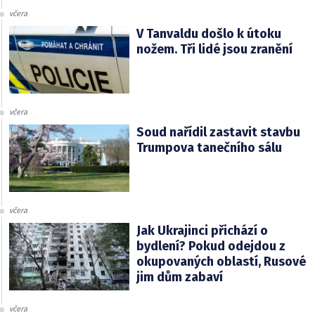
včera
V Tanvaldu došlo k útoku
nožem. Tři lidé jsou zranění
včera
Soud nařídil zastavit stavbu
Trumpova tanečního sálu
včera
Jak Ukrajinci přichází o
bydlení? Pokud odejdou z
okupovaných oblastí, Rusové
jim dům zabaví
včera