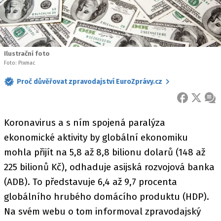
Ilustrační foto
Foto: Pixmac
Proč důvěřovat zpravodajství EuroZprávy.cz
FACEBOOK
X
ZPR
Koronavirus a s ním spojená paralýza
ekonomické aktivity by globální ekonomiku
mohla přijít na 5,8 až 8,8 bilionu dolarů (148 až
225 bilionů Kč), odhaduje asijská rozvojová banka
(ADB). To představuje 6,4 až 9,7 procenta
globálního hrubého domácího produktu (HDP).
Na svém webu o tom informoval zpravodajský