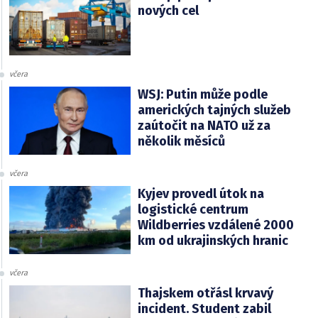
nových cel
včera
WSJ: Putin může podle
amerických tajných služeb
zaútočit na NATO už za
několik měsíců
včera
Kyjev provedl útok na
logistické centrum
Wildberries vzdálené 2000
km od ukrajinských hranic
včera
Thajskem otřásl krvavý
incident. Student zabil