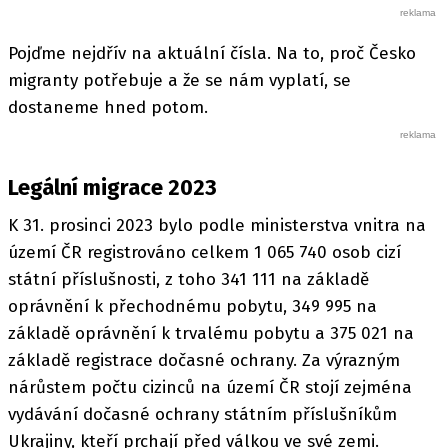
Pojďme nejdřív na aktuální čísla. Na to, proč Česko
migranty potřebuje a že se nám vyplatí, se
dostaneme hned potom.
Legální migrace 2023
K 31. prosinci 2023 bylo podle ministerstva vnitra na
území ČR registrováno celkem 1 065 740 osob cizí
státní příslušnosti, z toho 341 111 na základě
oprávnění k přechodnému pobytu, 349 995 na
základě oprávnění k trvalému pobytu a 375 021 na
základě registrace dočasné ochrany. Za výrazným
nárůstem počtu cizinců na území ČR stojí zejména
vydávání dočasné ochrany státním příslušníkům
Ukrajiny, kteří prchají před válkou ve své zemi.