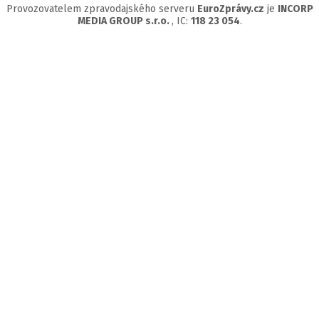
Provozovatelem zpravodajského serveru
EuroZprávy.cz
je
INCORP
MEDIA GROUP s.r.o.
, IC:
118 23 054
.