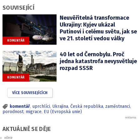
SOUVISEJÍCÍ
Neuvěřitelná transformace
Ukrajiny: Kyjev ukázal
Putinovi i celému světu, jak se
ve 21. století vedou války
KOMENTÁŘ
40 let od Černobylu. Proč
jedna katastrofa nevysvětluje
rozpad SSSR
KOMENTÁŘ
VÍCE SOUVISEJÍCÍCH
komentář
,
uprchlíci
,
Ukrajina
,
Česká republika
,
zaměstnanci
,
porodnost
,
migrace
,
EU (Evropská unie)
AKTUÁLNĚ SE DĚJE
včera