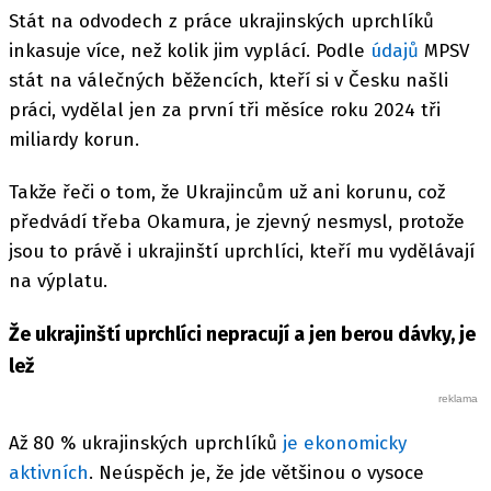
Stát na odvodech z práce ukrajinských uprchlíků
inkasuje více, než kolik jim vyplácí. Podle
údajů
MPSV
stát na válečných běžencích, kteří si v Česku našli
práci, vydělal jen za první tři měsíce roku 2024 tři
miliardy korun.
Takže řeči o tom, že Ukrajincům už ani korunu, což
předvádí třeba Okamura, je zjevný nesmysl, protože
jsou to právě i ukrajinští uprchlíci, kteří mu vydělávají
na výplatu.
Že ukrajinští uprchlíci nepracují a jen berou dávky, je
lež
Až 80 % ukrajinských uprchlíků
je ekonomicky
aktivních
. Neúspěch je, že jde většinou o vysoce