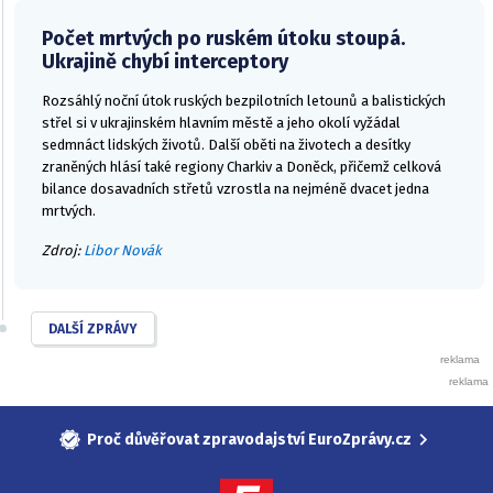
Počet mrtvých po ruském útoku stoupá.
Ukrajině chybí interceptory
Rozsáhlý noční útok ruských bezpilotních letounů a balistických
střel si v ukrajinském hlavním městě a jeho okolí vyžádal
sedmnáct lidských životů. Další oběti na životech a desítky
zraněných hlásí také regiony Charkiv a Doněck, přičemž celková
bilance dosavadních střetů vzrostla na nejméně dvacet jedna
mrtvých.
Zdroj:
Libor Novák
DALŠÍ ZPRÁVY
Proč důvěřovat zpravodajství EuroZprávy.cz