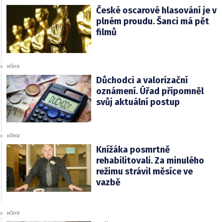
České oscarové hlasování je v
plném proudu. Šanci má pět
filmů
včera
Důchodci a valorizační
oznámení. Úřad připomněl
svůj aktuální postup
včera
Knížáka posmrtně
rehabilitovali. Za minulého
režimu strávil měsíce ve
vazbě
včera