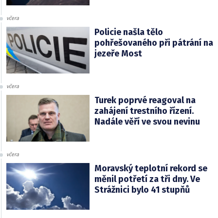
včera
Policie našla tělo
pohřešovaného při pátrání na
jezeře Most
včera
Turek poprvé reagoval na
zahájení trestního řízení.
Nadále věří ve svou nevinu
včera
Moravský teplotní rekord se
měnil potřetí za tři dny. Ve
Strážnici bylo 41 stupňů