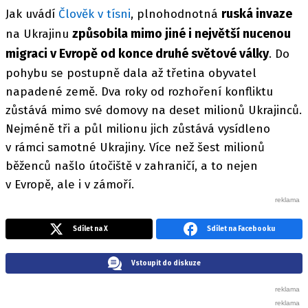
ruská invaze
Jak uvádí
Člověk v tísni
, plnohodnotná
způsobila mimo jiné i největší nucenou
na Ukrajinu
migraci v Evropě od konce druhé světové války
. Do
pohybu se postupně dala až třetina obyvatel
napadené země. Dva roky od rozhoření konfliktu
zůstává mimo své domovy na deset milionů Ukrajinců.
Nejméně tři a půl milionu jich zůstává vysídleno
v rámci samotné Ukrajiny. Více než šest milionů
běženců našlo útočiště v zahraničí, a to nejen
v Evropě, ale i v zámoří.
Sdílet na X
Sdílet na Facebooku
Vstoupit do diskuze