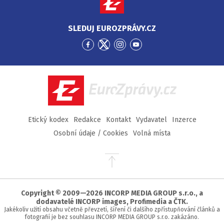
SLEDUJ EUROZPRÁVY.CZ
Přejít
Přejít
Přejít
Přejít
na
na
na
na
Facebook
Twitter
Instagram
YouTube
EuroZprávy.cz
Etický kodex
Redakce
Kontakt
Vydavatel
Inzerce
Osobní údaje / Cookies
Volná místa
Přejít
na
začátek
stránky
Copyright © 2009—2026 INCORP MEDIA GROUP s.r.o., a
dodavatelé INCORP images, Profimedia a ČTK.
Jakékoliv užití obsahu včetně převzetí, šíření či dalšího zpřístupňování článků a
fotografií je bez souhlasu INCORP MEDIA GROUP s.r.o. zakázáno.