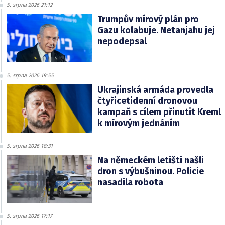
5. srpna 2026 21:12
Trumpův mírový plán pro
Gazu kolabuje. Netanjahu jej
nepodepsal
5. srpna 2026 19:55
Ukrajinská armáda provedla
čtyřicetidenní dronovou
kampaň s cílem přinutit Kreml
k mírovým jednáním
5. srpna 2026 18:31
Na německém letišti našli
dron s výbušninou. Policie
nasadila robota
5. srpna 2026 17:17