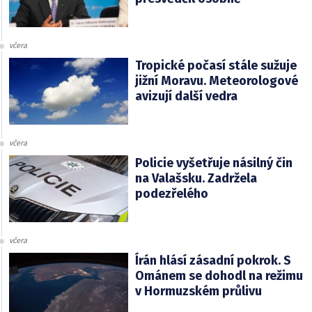
včera
Tropické počasí stále sužuje
jižní Moravu. Meteorologové
avizují další vedra
včera
Policie vyšetřuje násilný čin
na Valašsku. Zadržela
podezřelého
včera
Írán hlásí zásadní pokrok. S
Ománem se dohodl na režimu
v Hormuzském průlivu