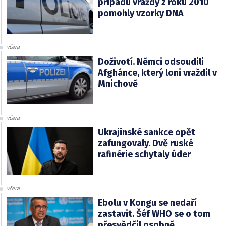
případu vraždy z roku 2010
pomohly vzorky DNA
včera
Doživotí. Němci odsoudili
Afghánce, který loni vraždil v
Mnichově
včera
Ukrajinské sankce opět
zafungovaly. Dvě ruské
rafinérie schytaly úder
včera
Ebolu v Kongu se nedaří
zastavit. Šéf WHO se o tom
přesvědčil osobně