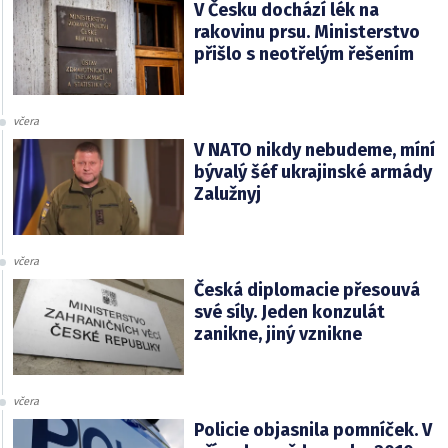
V Česku dochází lék na
rakovinu prsu. Ministerstvo
přišlo s neotřelým řešením
včera
V NATO nikdy nebudeme, míní
bývalý šéf ukrajinské armády
Zalužnyj
včera
Česká diplomacie přesouvá
své síly. Jeden konzulát
zanikne, jiný vznikne
včera
Policie objasnila pomníček. V