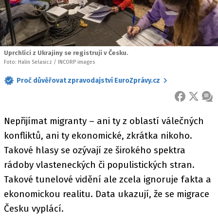
Uprchlíci z Ukrajiny se registrují v Česku.
Foto: Halin Selasicz / INCORP images
Proč důvěřovat zpravodajství EuroZprávy.cz
FACEBOOK
X
ZPR
Nepřijímat migranty – ani ty z oblastí válečných
konfliktů, ani ty ekonomické, zkrátka nikoho.
Takové hlasy se ozývají ze širokého spektra
rádoby vlasteneckých či populistických stran.
Takové tunelové vidění ale zcela ignoruje fakta a
ekonomickou realitu. Data ukazují, že se migrace
Česku vyplácí.