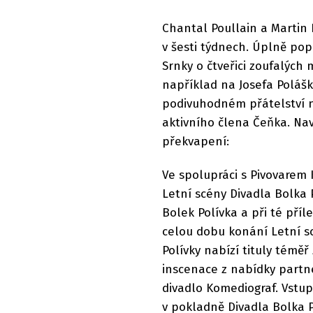
Chantal Poullain a Martin 
v šesti týdnech. Úplně p
Srnky o čtveřici zoufalých 
například na Josefa Poláš
podivuhodném přátelství ná
aktivního člena Čeňka. Nav
překvapení:
Ve spolupráci s Pivovarem 
Letní scény Divadla Bolka P
Bolek Polívka a při té příl
celou dobu konání Letní scé
Polívky nabízí tituly tém
inscenace z nabídky partne
divadlo Komediograf. Vstu
v pokladně Divadla Bolka P