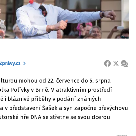
Zprávy.cz
FACEBOOK
X
ZPRÁ
kulturou mohou od 22. července do 5. srpna
lka Polívky v Brně. V atraktivním prostředí
né i bláznivé příběhy v podání známých
ka v představení Šašek a syn započne převýchovu
utorské hře DNA se střetne se svou dcerou