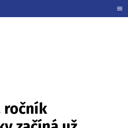
MEN
 ročník
ky začíná už