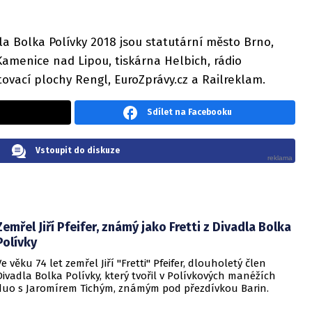
la Bolka Polívky 2018 jsou statutární město Brno,
 Kamenice nad Lipou, tiskárna Helbich, rádio
tovací plochy Rengl, EuroZprávy.cz a Railreklam.
Sdílet na Facebooku
Vstoupit do diskuze
Zemřel Jiří Pfeifer, známý jako Fretti z Divadla Bolka
Polívky
Ve věku 74 let zemřel Jiří "Fretti" Pfeifer, dlouholetý člen
Divadla Bolka Polívky, který tvořil v Polívkových manéžích
duo s Jaromírem Tichým, známým pod přezdívkou Barin.