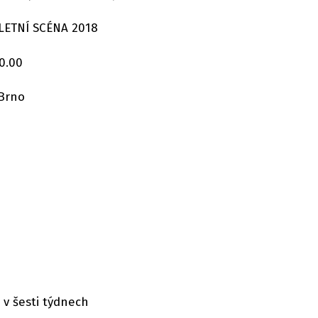
LETNÍ SCÉNA 2018
20.00
 Brno
 v šesti týdnech