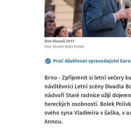
Den klaunů 2017
Foto: Divadlo Bolka Polívky
Proč důvěřovat zpravodajství Euro
Brno - Zpříjemnit si letní večery 
návštěvníci Letní scény Divadla Bo
nádvoří Staré radnice ožijí dojem
hereckých osobností. Bolek Polív
svého syna Vladimíra v šaška, v a
Annou.