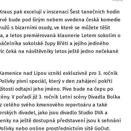
Kraus pak excelují v inscenaci Šest tanečních hodin
oprvé bude pod širým nebem uvedena česká komedie
mužů s bizarními osudy, ve které se můžete těšit
ka, a letos premiérovaná klaunerie Letem sokolím o
čelníka sokolské župy Břéti a jejího jediného
íc čeká na návštěvníky letos ještě jedno nečekané
Kamenice nad Lipou vznikl exkluzivně pro 3. ročník
olívky pivní speciál, který v den zahájení pokřtí
ežitosti odtajní jeho jméno. Pivo bude na čepu po
ny. V pořadí již 3. ročník Letní scény Divadla Bolka
ěř z celého svého kmenového repertoáru a také
rských divadel, jako jsou divadlo Studio DVA a
penky na ještě dostupná představení jsou k sehnání
olívky nebo online prostřednictvím sítě GoOut.