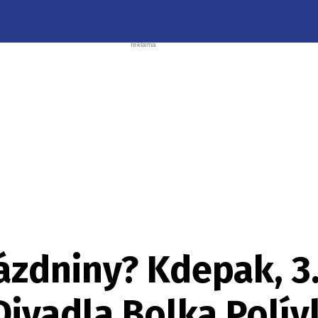
ázdniny? Kdepak, 3.
Divadla Bolka Polív