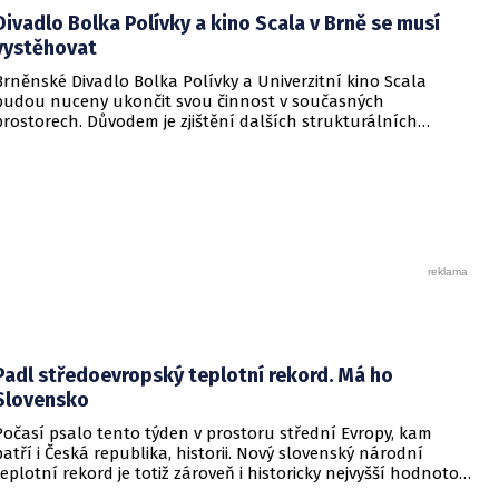
Divadlo Bolka Polívky a kino Scala v Brně se musí
vystěhovat
Brněnské Divadlo Bolka Polívky a Univerzitní kino Scala
budou nuceny ukončit svou činnost v současných
prostorech. Důvodem je zjištění dalších strukturálních
nedostatků, které zamezují bezpečnému využívání sálů.
Uvedlo to vedení města prostřednictvím tiskové zprávy,
kterou obdržel server EuroZprávy.cz.
Padl středoevropský teplotní rekord. Má ho
Slovensko
Počasí psalo tento týden v prostoru střední Evropy, kam
patří i Česká republika, historii. Nový slovenský národní
teplotní rekord je totiž zároveň i historicky nejvyšší hodnotou
naměřenou ve středoevropském regionu. Upozornil na to