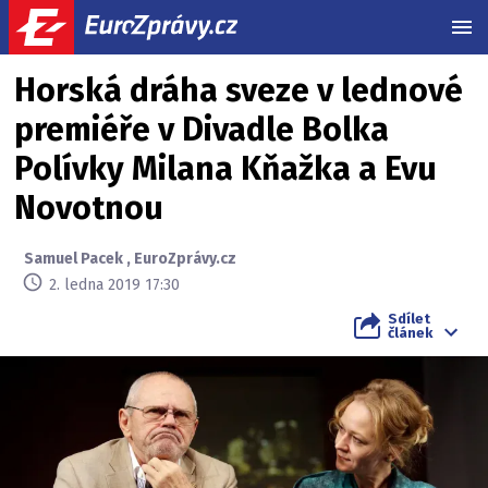
MEN
Horská dráha sveze v lednové
premiéře v Divadle Bolka
Polívky Milana Kňažka a Evu
Novotnou
Samuel Pacek
,
EuroZprávy.cz
2. ledna 2019 17:30
Sdílet
článek