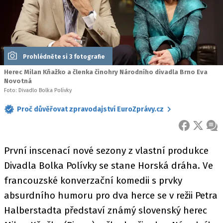
Prohlédněte si 3 fotografie
Herec Milan Kňažko a členka činohry Národního divadla Brno Eva
Novotná
Foto: Divadlo Bolka Polívky
Proč důvěřovat zpravodajství EuroZprávy.cz
FACEBOOK
X
ZPR
První inscenací nové sezony z vlastní produkce
Divadla Bolka Polívky se stane Horská dráha. Ve
francouzské konverzační komedii s prvky
absurdního humoru pro dva herce se v režii Petra
Halberstadta představí známý slovenský herec