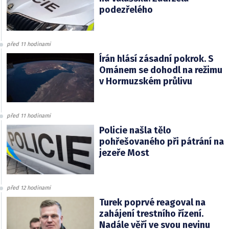
podezřelého
před 11 hodinami
Írán hlásí zásadní pokrok. S
Ománem se dohodl na režimu
v Hormuzském průlivu
před 11 hodinami
Policie našla tělo
pohřešovaného při pátrání na
jezeře Most
před 12 hodinami
Turek poprvé reagoval na
zahájení trestního řízení.
Nadále věří ve svou nevinu