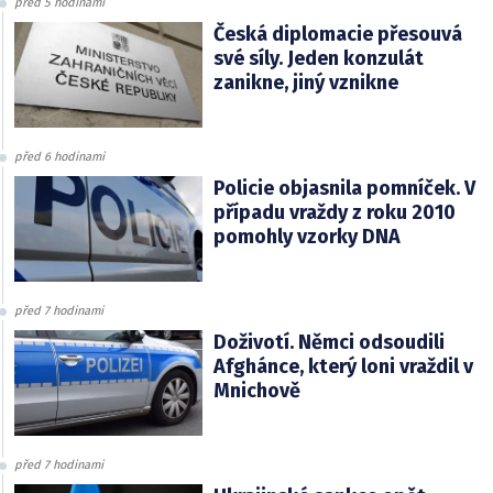
před 5 hodinami
Česká diplomacie přesouvá
své síly. Jeden konzulát
zanikne, jiný vznikne
před 6 hodinami
Policie objasnila pomníček. V
případu vraždy z roku 2010
pomohly vzorky DNA
před 7 hodinami
Doživotí. Němci odsoudili
Afghánce, který loni vraždil v
Mnichově
před 7 hodinami