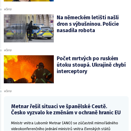
včera
Na německém letišti našli
dron s výbušninou. Policie
nasadila robota
včera
Počet mrtvých po ruském
útoku stoupá. Ukrajině chybí
interceptory
včera
Metnar řešil situaci ve španělské Ceutě.
Česko vyzvalo ke změnám v ochraně hranic EU
Ministr vnitra Lubomír Metnar (ANO) se zúčastnil mimořádného
videokonferenčního jednání ministrů vnitra členských států