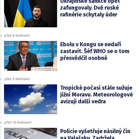
Ukrajinské sankce opět
zafungovaly. Dvě ruské
rafinérie schytaly úder
před 8 hodinami
Ebolu v Kongu se nedaří
zastavit. Šéf WHO se o tom
přesvědčil osobně
před 9 hodinami
Tropické počasí stále sužuje
jižní Moravu. Meteorologové
avizují další vedra
před 10 hodinami
Policie vyšetřuje násilný čin
na Valašsku. Zadržela