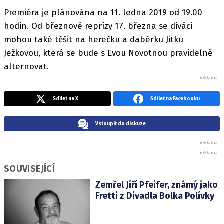
Premiéra je plánována na 11. ledna 2019 od 19.00
hodin. Od březnové reprízy 17. března se diváci
mohou také těšit na herečku a dabérku Jitku
Ježkovou, která se bude s Evou Novotnou pravidelně
alternovat.
Sdílet na X
Sdílet na Facebooku
Vstoupit do diskuze
SOUVISEJÍCÍ
Zemřel Jiří Pfeifer, známý jako
Fretti z Divadla Bolka Polívky