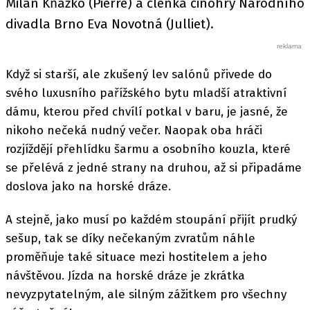
Milan Kňažko (Pierre) a členka činohry Národního
divadla Brno Eva Novotná (Julliet).
Když si starší, ale zkušený lev salónů přivede do
svého luxusního pařížského bytu mladší atraktivní
dámu, kterou před chvílí potkal v baru, je jasné, že
nikoho nečeká nudný večer. Naopak oba hráči
rozjíždějí přehlídku šarmu a osobního kouzla, které
se přelévá z jedné strany na druhou, až si připadáme
doslova jako na horské dráze.
A stejně, jako musí po každém stoupání přijít prudký
sešup, tak se díky nečekaným zvratům náhle
proměňuje také situace mezi hostitelem a jeho
návštěvou. Jízda na horské dráze je zkrátka
nevyzpytatelným, ale silným zážitkem pro všechny