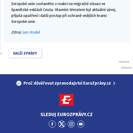
Evropské unie svolaného v reakci na migrační situaci ve
španělské exklávě Ceuta. Hlavním tématem byl aktuální vývoj,
přijatá opatření i další postup při ochraně vnějších hranic
Evropské unie.
Zdroj:
Jan Hrabě
DALŠÍ ZPRÁVY
Proč důvěřovat zpravodajství EuroZprávy.cz
SLEDUJ EUROZPRÁVY.CZ
Přejít
Přejít
Přejít
Přejít
na
na
na
na