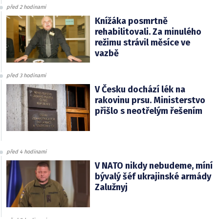
před 2 hodinami
Knížáka posmrtně
rehabilitovali. Za minulého
režimu strávil měsíce ve
vazbě
před 3 hodinami
V Česku dochází lék na
rakovinu prsu. Ministerstvo
přišlo s neotřelým řešením
před 4 hodinami
V NATO nikdy nebudeme, míní
bývalý šéf ukrajinské armády
Zalužnyj