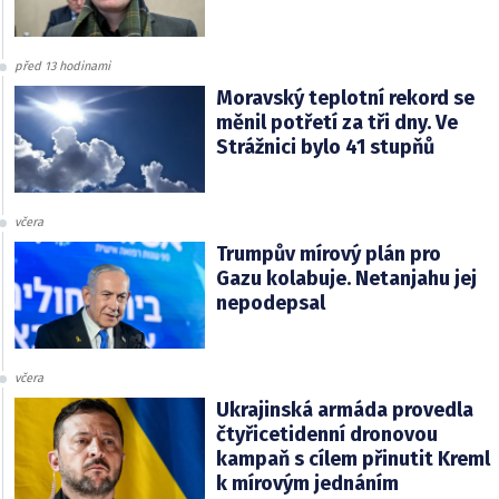
před 13 hodinami
Moravský teplotní rekord se
měnil potřetí za tři dny. Ve
Strážnici bylo 41 stupňů
včera
Trumpův mírový plán pro
Gazu kolabuje. Netanjahu jej
nepodepsal
včera
Ukrajinská armáda provedla
čtyřicetidenní dronovou
kampaň s cílem přinutit Kreml
k mírovým jednáním