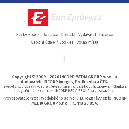
Facebook
Twitter
Instagram
YouTube
EuroZprávy.cz
Etický kodex
Redakce
Kontakt
Vydavatel
Inzerce
Osobní údaje / Cookies
Volná místa
Přejít
na
začátek
stránky
Copyright © 2009—2026 INCORP MEDIA GROUP s.r.o., a
dodavatelé INCORP images, Profimedia a ČTK.
Jakékoliv užití obsahu včetně převzetí, šíření či dalšího zpřístupňování článků a
fotografií je bez souhlasu INCORP MEDIA GROUP s.r.o. zakázáno.
Provozovatelem zpravodajského serveru
EuroZprávy.cz
je
INCORP
MEDIA GROUP s.r.o.
, IC:
118 23 054
.