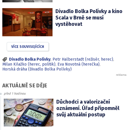
Divadlo Bolka Polívky a kino
Scala v Brně se musí
vystěhovat
VÍCE SOUVISEJÍCÍCH
Divadlo Bolka Polívky
,
Petr Halberstadt (režisér, herec)
,
Milan Kňažko (herec, politik)
,
Eva Novotná (herečka)
,
Horská dráha (Divadlo Bolka Polívky)
AKTUÁLNĚ SE DĚJE
před 1 hodinou
Důchodci a valorizační
oznámení. Úřad připomněl
svůj aktuální postup