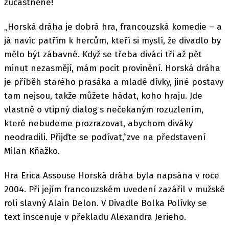
zúčastněné!
„Horská dráha je dobrá hra, francouzská komedie – a
já navíc patřím k hercům, kteří si myslí, že divadlo by
mělo být zábavné. Když se třeba diváci tři až pět
minut nezasmějí, mám pocit provinění. Horská dráha
je příběh starého prasáka a mladé dívky, jiné postavy
tam nejsou, takže můžete hádat, koho hraju. Jde
vlastně o vtipný dialog s nečekaným rozuzlením,
které nebudeme prozrazovat, abychom diváky
neodradili. Přijďte se podívat,“zve na představení
Milan Kňažko.
Hra Erica Assouse Horská dráha byla napsána v roce
2004. Při jejím francouzském uvedení zazářil v mužské
roli slavný Alain Delon. V Divadle Bolka Polívky se
text inscenuje v překladu Alexandra Jerieho.