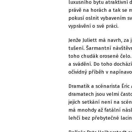
luxusního bytu atraktivní 
právě na horách a tak se 
pokusí oslnit vybavením své
vyprávění o své práci.
Jenže Juliett má navrh, za 
tušení. Šarmantní návštěvn
toho chudák orosené čelo.
a svádění. Do toho docház
očividný příběh v napínav
Dramatik a scénarista Éric 
dramatech jsou velmi často
jejich setkání není na scén
má mnohdy až fatální násl
lehčí bez přebytečné lacin