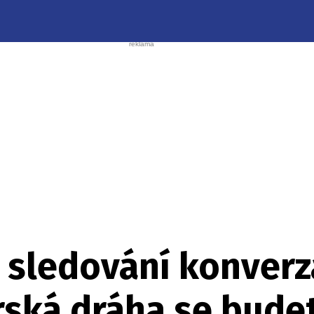
 sledování konverz
ká dráha se budete