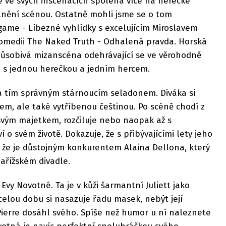
e ve svých inscenacích spoléhá více na herecké
nění scénou. Ostatně mohli jsme se o tom
dgame - Líbezné vyhlídky s excelujícím Miroslavem
omedii The Naked Truth - Odhalená pravda. Horská
působivá mizanscéna odehrávající se ve věrohodně
 s jednou herečkou a jedním hercem.
rra tím správným stárnoucím seladonem. Diváka si
m, ale také vytříbenou češtinou. Po scéně chodí z
svým majetkem, rozčiluje nebo naopak až s
o svém životě. Dokazuje, že s přibývajícími lety jeho
a že je důstojným konkurentem Alaina Dellona, který
 pařížském divadle.
Evy Novotné. Ta je v kůži šarmantní Juliett jako
elou dobu si nasazuje řadu masek, nebýt její
Pierre dosáhl svého. Spíše než humor u ní naleznete