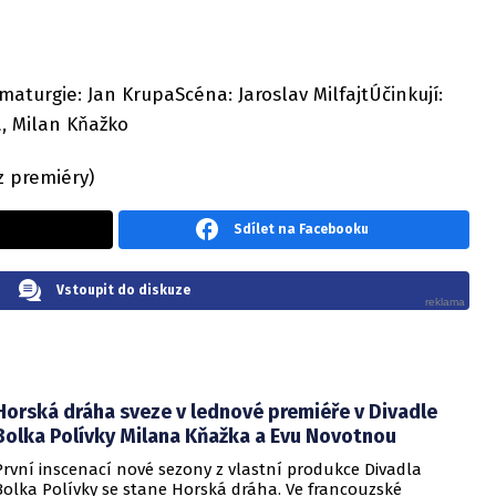
aturgie: Jan KrupaScéna: Jaroslav MilfajtÚčinkují:
á, Milan Kňažko
z premiéry)
Sdílet na Facebooku
Vstoupit do diskuze
Horská dráha sveze v lednové premiéře v Divadle
Bolka Polívky Milana Kňažka a Evu Novotnou
První inscenací nové sezony z vlastní produkce Divadla
Bolka Polívky se stane Horská dráha. Ve francouzské