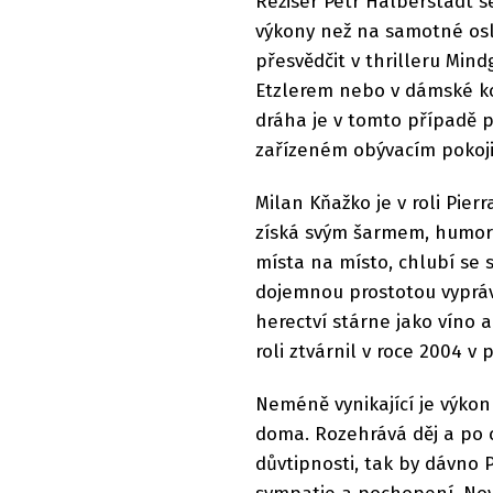
Režisér Petr Halberstadt s
výkony než na samotné osl
přesvědčit v thrilleru Min
Etzlerem nebo v dámské k
dráha je v tomto případě 
zařízeném obývacím pokoji
Milan Kňažko je v roli Pie
získá svým šarmem, humore
místa na místo, chlubí se 
dojemnou prostotou vypráví 
herectví stárne jako víno 
roli ztvárnil v roce 2004 v
Neméně vynikající je výkon 
doma. Rozehrává děj a po c
důvtipnosti, tak by dávno 