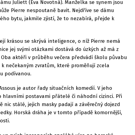
dámu Juliett (Eva Novotná). Manželka se synem jsou
může Pierre nespoutaně bavit. Nejdříve se dámu
ho bytu, jakmile zjistí, že to nezabírá, přejde k
její krásou se skrývá inteligence, o níž Pierre nemá
ice jej svými otázkami dostává do úzkých až má z
 Oba aktéři v průběhu večera předvádí školu půvabu
í k nečekaným zvratům, které proměňují zcela
ou podívanou.
Assous je autor řady situačních komedií. V jeho
 hlavními postavami přátelé či náhodní cizinci. Při
ě nic stálé, jejich masky padají a závěrečný dojezd
edky. Horská dráha je v tomto případě komornější,
osti.