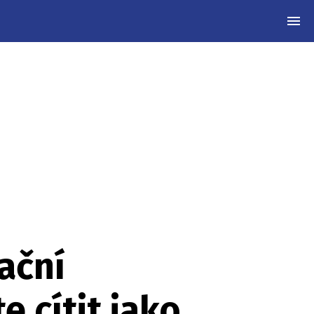
MEN
ační
 cítit jako