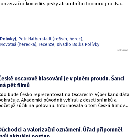
konverzační komedii s prvky absurdního humoru pro dva
herce se v režii Petra Halberstadta představí známý
slovenský herec Milan Kňažko (Pierre) a členka činohry
Národního divadla Brno Eva Novotná (Julliet).
Polívky)
,
Petr Halberstadt (režisér, herec)
,
 Novotná (herečka)
,
recenze
,
Divadlo Bolka Polívky
České oscarové hlasování je v plném proudu. Šanci
má pět filmů
Kdo bude Česko reprezentovat na Oscarech? Výběr kandidáta
pokračuje. Akademici původně vybírali z deseti snímků a
počet již zúžili na polovinu. Informovala o tom Česká filmová
a televizní akademie.
Důchodci a valorizační oznámení. Úřad připomněl
svůj aktuální postup