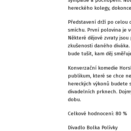
sympatie a pochopení. Nov
hereckého kolegy, dokonce j
Představení drží po celou
smíchu. První polovina je v
Některé dějové zvraty jsou 
zkušenosti daného diváka
bude tušit, kam děj směřuj
Konverzační komedie Horská
publikum, které se chce ne
hereckých výkonů budete 
divadelních prknech. Dojm
dobu.
Celkové hodnocení: 80 %
Divadlo Bolka Polívky