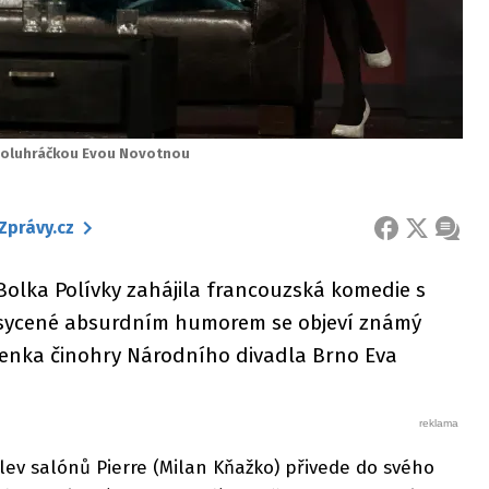
spoluhráčkou Evou Novotnou
Zprávy.cz
FACEBOOK
X
ZPRÁ
olka Polívky zahájila francouzská komedie s
osycené absurdním humorem se objeví známý
lenka činohry Národního divadla Brno Eva
lev salónů Pierre (Milan Kňažko) přivede do svého