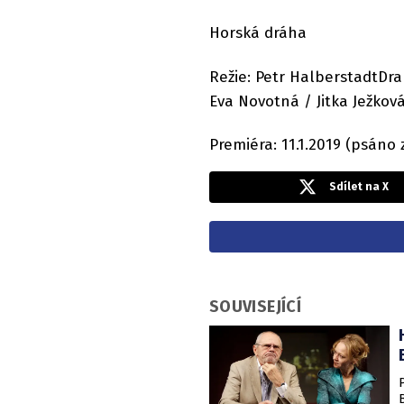
Horská dráha
Režie: Petr HalberstadtDram
Eva Novotná / Jitka Ježkov
Premiéra: 11.1.2019 (psáno 
Sdílet na X
SOUVISEJÍCÍ