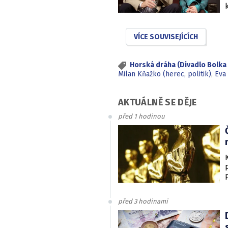
VÍCE SOUVISEJÍCÍCH
Horská dráha (Divadlo Bolka 
Milan Kňažko (herec, politik)
,
Eva
AKTUÁLNĚ SE DĚJE
před 1 hodinou
před 3 hodinami