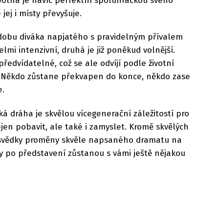
otná je navíc perfektní spoluhráčkou svého
ej i místy převyšuje.
 dobu diváka napjatého s pravidelným přívalem
elmi intenzivní, druhá je již poněkud volnější.
předvídatelné, což se ale odvíjí podle životní
. Někdo zůstane překvapen do konce, někdo zase
e.
 dráha je skvělou vícegenerační záležitostí pro
jen pobavit, ale také i zamyslet. Kromě skvělých
svědky proměny skvěle napsaného dramatu na
y po představení zůstanou s vámi ještě nějakou