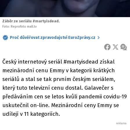
Záběr ze seriálu #martyisdead.
Foto: Reprofoto mall.tv
Proč důvěřovat zpravodajství EuroZprávy.cz
FACEBOOK
X
ZPR
Český internetový seriál #martyisdead získal
mezinárodní cenu Emmy v kategorii krátkých
seriálů a stal se tak prvním českým seriálem,
který tuto televizní cenu dostal. Galavečer s
předáváním cen se letos kvůli pandemii covidu-19
uskutečnil on-line. Mezinárodní ceny Emmy se
udílejí v 11 kategoriích.