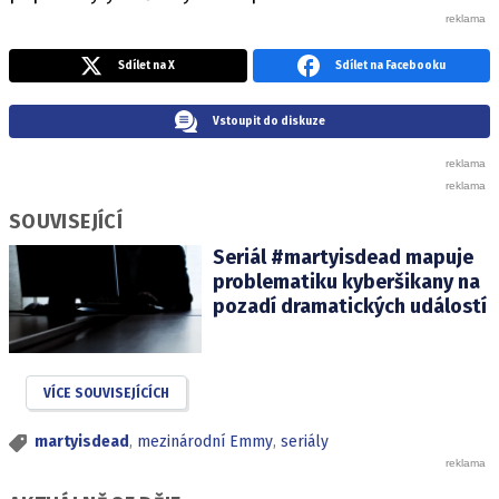
Sdílet na X
Sdílet na Facebooku
Vstoupit do diskuze
SOUVISEJÍCÍ
Seriál #martyisdead mapuje
problematiku kyberšikany na
pozadí dramatických událostí
VÍCE SOUVISEJÍCÍCH
martyisdead
,
mezinárodní Emmy
,
seriály