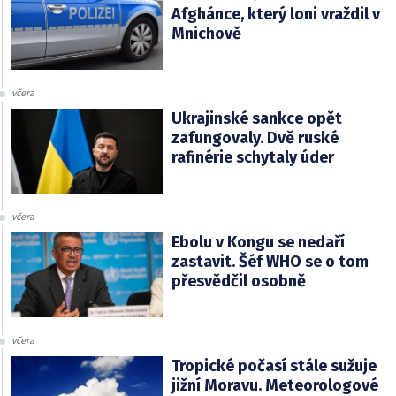
Afghánce, který loni vraždil v
Mnichově
včera
Ukrajinské sankce opět
zafungovaly. Dvě ruské
rafinérie schytaly úder
včera
Ebolu v Kongu se nedaří
zastavit. Šéf WHO se o tom
přesvědčil osobně
včera
Tropické počasí stále sužuje
jižní Moravu. Meteorologové