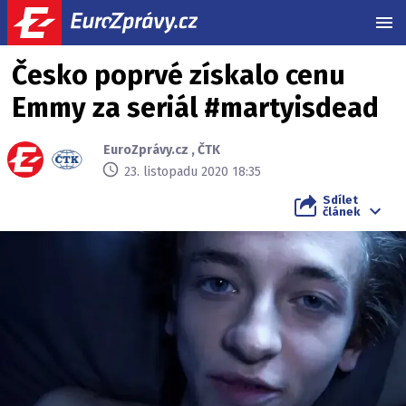
MEN
Česko poprvé získalo cenu
Emmy za seriál #martyisdead
EuroZprávy.cz
,
ČTK
23. listopadu 2020 18:35
Sdílet
článek