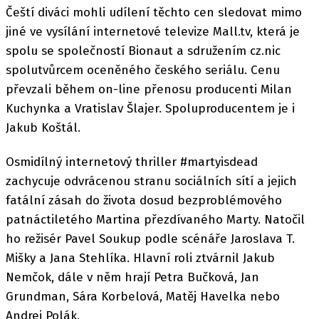
Čeští diváci mohli udílení těchto cen sledovat mimo
jiné ve vysílání internetové televize Mall.tv, která je
spolu se společností Bionaut a sdružením cz.nic
spolutvůrcem oceněného českého seriálu. Cenu
převzali během on-line přenosu producenti Milan
Kuchynka a Vratislav Šlajer. Spoluproducentem je i
Jakub Koštál.
Osmidílný internetový thriller #martyisdead
zachycuje odvrácenou stranu sociálních sítí a jejich
fatální zásah do života dosud bezproblémového
patnáctiletého Martina přezdívaného Marty. Natočil
ho režisér Pavel Soukup podle scénáře Jaroslava T.
Mišky a Jana Stehlíka. Hlavní roli ztvárnil Jakub
Nemčok, dále v něm hrají Petra Bučková, Jan
Grundman, Sára Korbelová, Matěj Havelka nebo
Andrej Polák.