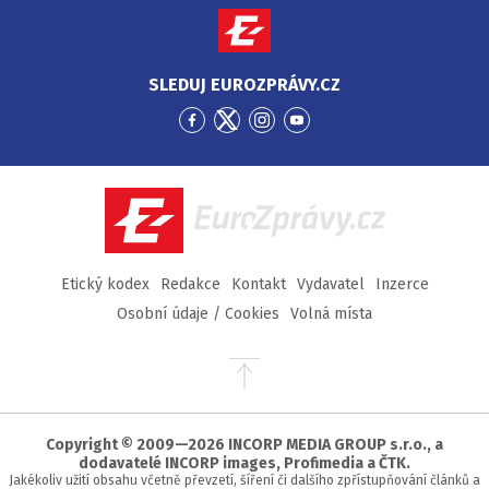
SLEDUJ EUROZPRÁVY.CZ
Přejít
Přejít
Přejít
Přejít
na
na
na
na
Facebook
Twitter
Instagram
YouTube
EuroZprávy.cz
Etický kodex
Redakce
Kontakt
Vydavatel
Inzerce
Osobní údaje / Cookies
Volná místa
Přejít
na
začátek
stránky
Copyright © 2009—2026 INCORP MEDIA GROUP s.r.o., a
dodavatelé INCORP images, Profimedia a ČTK.
Jakékoliv užití obsahu včetně převzetí, šíření či dalšího zpřístupňování článků a