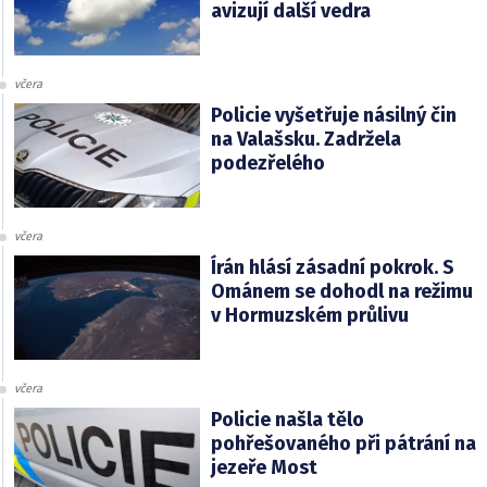
avizují další vedra
včera
Policie vyšetřuje násilný čin
na Valašsku. Zadržela
podezřelého
včera
Írán hlásí zásadní pokrok. S
Ománem se dohodl na režimu
v Hormuzském průlivu
včera
Policie našla tělo
pohřešovaného při pátrání na
jezeře Most