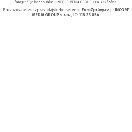
fotografií je bez souhlasu INCORP MEDIA GROUP s.r.o. zakázáno.
Provozovatelem zpravodajského serveru
EuroZprávy.cz
je
INCORP
MEDIA GROUP s.r.o.
, IC:
118 23 054
.