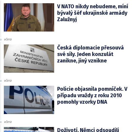
V NATO nikdy nebudeme, míní
bývalý šéf ukrajinské armády
Zalužnyj
včera
Česká diplomacie přesouvá
své síly. Jeden konzulát
zanikne, jiný vznikne
včera
Policie objasnila pomníček. V
případu vraždy z roku 2010
pomohly vzorky DNA
včera
Doživotí. Němci odsoudili