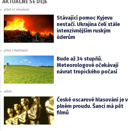
AKTUÁLNĚ SE DĚJE
před 41 minutami
Stávající pomoc Kyjevu
nestačí. Ukrajina čelí stále
intenzivnějším ruským
úderům
před 2 hodinami
Bude až 34 stupňů.
Meteorologové očekávají
návrat tropického počasí
včera
České oscarové hlasování je v
plném proudu. Šanci má pět
filmů