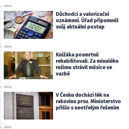
včera
Důchodci a valorizační
oznámení. Úřad připomněl
svůj aktuální postup
včera
Knížáka posmrtně
rehabilitovali. Za minulého
režimu strávil měsíce ve
vazbě
včera
V Česku dochází lék na
rakovinu prsu. Ministerstvo
přišlo s neotřelým řešením
včera