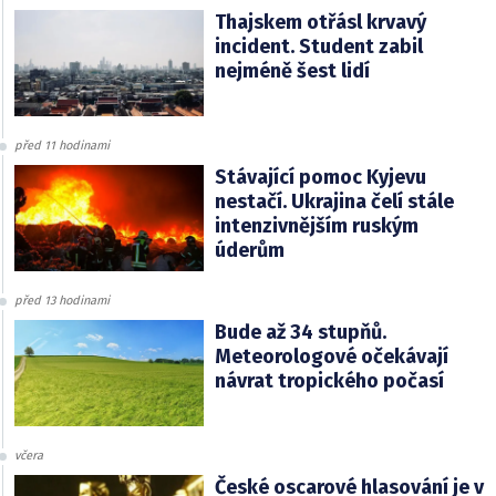
Thajskem otřásl krvavý
incident. Student zabil
nejméně šest lidí
před 11 hodinami
Stávající pomoc Kyjevu
nestačí. Ukrajina čelí stále
intenzivnějším ruským
úderům
před 13 hodinami
Bude až 34 stupňů.
Meteorologové očekávají
návrat tropického počasí
včera
České oscarové hlasování je v