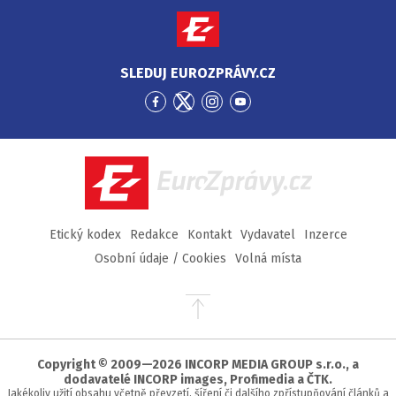
SLEDUJ EUROZPRÁVY.CZ
Přejít
Přejít
Přejít
Přejít
na
na
na
na
Facebook
Twitter
Instagram
YouTube
EuroZprávy.cz
Etický kodex
Redakce
Kontakt
Vydavatel
Inzerce
Osobní údaje / Cookies
Volná místa
Přejít
na
začátek
stránky
Copyright © 2009—2026 INCORP MEDIA GROUP s.r.o., a
dodavatelé INCORP images, Profimedia a ČTK.
Jakékoliv užití obsahu včetně převzetí, šíření či dalšího zpřístupňování článků a