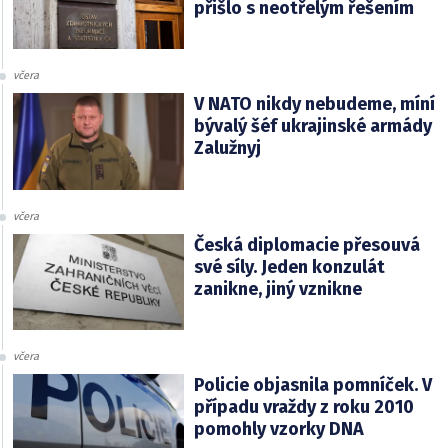
přišlo s neotřelým řešením
včera
V NATO nikdy nebudeme, míní
bývalý šéf ukrajinské armády
Zalužnyj
včera
Česká diplomacie přesouvá
své síly. Jeden konzulát
zanikne, jiný vznikne
včera
Policie objasnila pomníček. V
případu vraždy z roku 2010
pomohly vzorky DNA