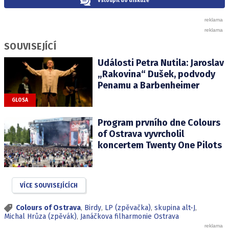
Vstoupit do diskuze
SOUVISEJÍCÍ
Události Petra Nutila: Jaroslav
„Rakovina“ Dušek, podvody
Penamu a Barbenheimer
GLOSA
Program prvního dne Colours
of Ostrava vyvrcholil
koncertem Twenty One Pilots
VÍCE SOUVISEJÍCÍCH
Colours of Ostrava
,
Birdy
,
LP (zpěvačka)
,
skupina alt-J
,
Michal Hrůza (zpěvák)
,
Janáčkova filharmonie Ostrava