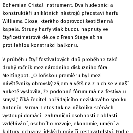
Bohemian Cristal Instrument. Dva hudebníci a
konstruktéři unikátních nástrojů představí harfu
Williama Close, kterého doprovodí šestičlenná
kapela. Struny harfy však budou napnuty ve
čtyřicetimetrové délce z Fresh Stage až na
protilehlou konstrukci balkonu.
V průběhu čtyř festivalových dnů proběhne také
druhý ročník mezinárodního diskuzního fóra
Meltingpot. „O loňskou premiéru byl mezi
návštěvníky obrovský zájem a většina z nich se v naší
anketě vyslovila, že podobné fórum má na festivalu
smysl,” říká ředitel pořádajícího neziskového spolku
Antonín Parma. Letos tak na několika scénách
vystoupí domácí i zahraniční osobnosti z oblasti
vzdělávání, osobního rozvoje, ekonomie, umění a
kultury, ochrany lidských práv či cestovatelství. Podle