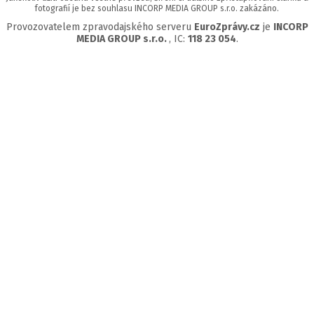
fotografií je bez souhlasu INCORP MEDIA GROUP s.r.o. zakázáno.
Provozovatelem zpravodajského serveru
EuroZprávy.cz
je
INCORP
MEDIA GROUP s.r.o.
, IC:
118 23 054
.