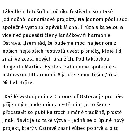
Lákadlem letošního ročníku festivalu jsou také
jedinečné jednorázové projekty. Na jednom pódiu zde
společně vystoupí zpěvák Michal Hrůza s kapelou a
více než padesáti členy Janáčkovy filharmonie
Ostrava. „Jsem rád, že budeme moci na jednom z
našich nejlepších festivalů uvést písničky, které lidi
znají ve zcela nových aranžích. Pod taktovkou
dirigenta Martina Hyblera zahrajeme společně s
ostravskou filharmonií. A já už se moc těším,” říká
Michal Hrůza.
„Každé vystoupení na Colours of Ostrava je pro nás
příjemným hudebním zpestřením. Je to šance
představit se publiku trochu méně tradičně, prostě
jinak. Navíc je to také výzva – jedná se o úplně nový
projekt, který v Ostravě zazní vůbec poprvé a o to