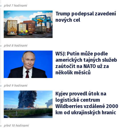
před 7 hodinami
Trump podepsal zavedení
nových cel
před 8 hodinami
WSJ: Putin může podle
amerických tajných služeb
zaútočit na NATO už za
několik měsíců
před 9 hodinami
Kyjev provedl útok na
logistické centrum
Wildberries vzdálené 2000
km od ukrajinských hranic
před 10 hodinami