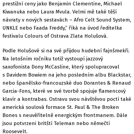
prestižní ceny jako Benjamin Clementine, Michael
Kiwanuka nebo Laura Mvula. Velmi mě také těší
návraty v nových sestavách – Afro Celt Sound System,
UNKLE nebo Faada Freddy,” říká na úvod ředitelka
festivalu Colours of Ostrava Zlata Holušová.
Podle Holušové si na své přijdou hudební fajnšmekři.
Na letošním ročníku totiž vystoupí jazzový
saxofonista Dony McCasline, který spolupracoval
s Davidem Bowiem na jeho posledním albu Blackstar,
nebo španělsko-francouzské duo Dorantes & Renaud
Garcia-Fons, které ve své tvorbě spojuje flamencový
klavír a kontrabas. Ostravu svou návštěvou poctí také
americká soulová formace St. Paul & The Broken
Bones s neuvěřitelně energickým frontmanem. Dále
jsou potvrzeni britští Teleman nebo němečtí
Roosevelt.