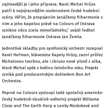
zajímavější je i jeho příprava. Navíc Michal Hrůza
patří k nejvýraznějším osobnostem české hudební
scény. Věřím, že propojením Janáčkovy filharmonie s
ním a jeho kapelou právě na Colours of Ostrava
vznikne něco zcela mimořádného,” uvádí ředitel
Janáčkovy filharmonie Ostrava Jan Žemla.
Jednotlivé skladby pro symfonický orchestr rozepsal
Karel Heřman, klávesista Kapely Hrůzy, zazní průřez
Michalovou tvorbou, ale i zbrusu nové písně z alba,
které Michal vydá v květnu letošního roku. Projekt
vzniká pod producentským dohledem Bon Art
Orchestra.
Poprvé na Colours vystoupí také společný americko-
český hudebně-vizuálně-světelný projekt Williama
Close and The Earth Harp a Lenky Morávkové and