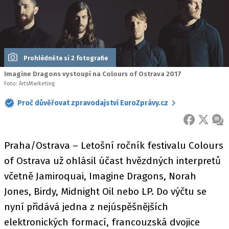
Prohlédněte si 2 fotografie
Imagine Dragons vystoupí na Colours of Ostrava 2017
Foto: ArtsMarketing
Proč důvěřovat zpravodajství EuroZprávy.cz
FACEBOOK
X
ZPR
Praha/Ostrava – Letošní ročník festivalu Colours
of Ostrava už ohlásil účast hvězdných interpretů
včetně Jamiroquai, Imagine Dragons, Norah
Jones, Birdy, Midnight Oil nebo LP. Do výčtu se
nyní přidává jedna z nejúspěšnějších
elektronických formací, francouzská dvojice