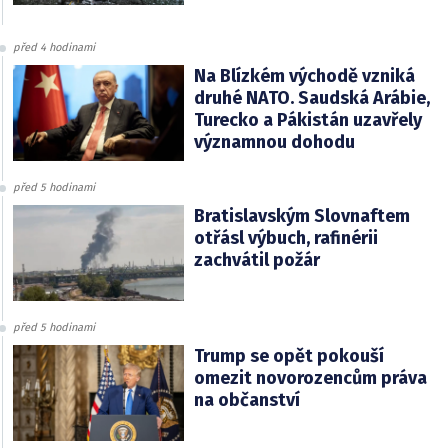
před 4 hodinami
Na Blízkém východě vzniká
druhé NATO. Saudská Arábie,
Turecko a Pákistán uzavřely
významnou dohodu
před 5 hodinami
Bratislavským Slovnaftem
otřásl výbuch, rafinérii
zachvátil požár
před 5 hodinami
Trump se opět pokouší
omezit novorozencům práva
na občanství