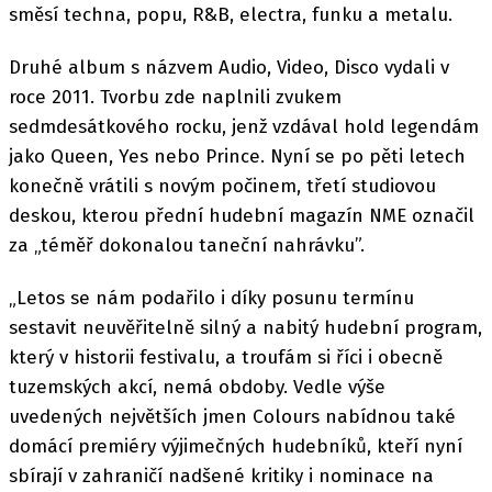
směsí techna, popu, R&B, electra, funku a metalu.
Druhé album s názvem Audio, Video, Disco vydali v
roce 2011. Tvorbu zde naplnili zvukem
sedmdesátkového rocku, jenž vzdával hold legendám
jako Queen, Yes nebo Prince. Nyní se po pěti letech
konečně vrátili s novým počinem, třetí studiovou
deskou, kterou přední hudební magazín NME označil
za „téměř dokonalou taneční nahrávku”.
„Letos se nám podařilo i díky posunu termínu
sestavit neuvěřitelně silný a nabitý hudební program,
který v historii festivalu, a troufám si říci i obecně
tuzemských akcí, nemá obdoby. Vedle výše
uvedených největších jmen Colours nabídnou také
domácí premiéry výjimečných hudebníků, kteří nyní
sbírají v zahraničí nadšené kritiky i nominace na