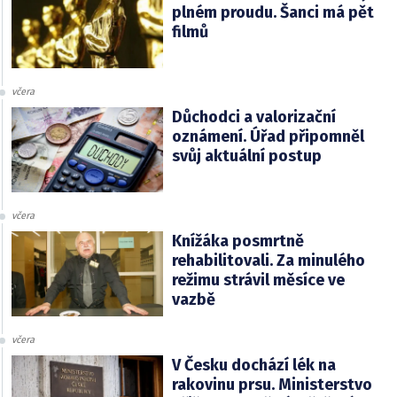
plném proudu. Šanci má pět
filmů
včera
Důchodci a valorizační
oznámení. Úřad připomněl
svůj aktuální postup
včera
Knížáka posmrtně
rehabilitovali. Za minulého
režimu strávil měsíce ve
vazbě
včera
V Česku dochází lék na
rakovinu prsu. Ministerstvo