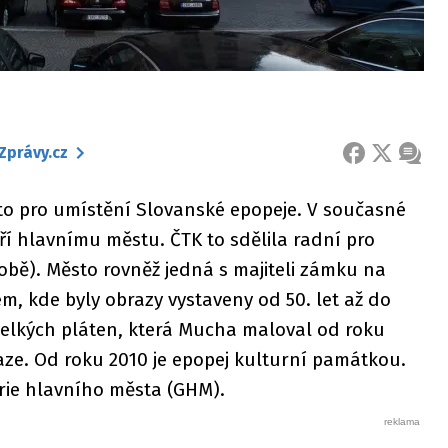
Zprávy.cz
FACEBOOK
X
ZPRÁ
sto pro umístění Slovanské epopeje. V současné
tří hlavnímu městu. ČTK to sdělila radní pro
obě). Město rovněž jedná s majiteli zámku na
, kde byly obrazy vystaveny od 50. let až do
 velkých pláten, která Mucha maloval od roku
raze. Od roku 2010 je epopej kulturní památkou.
erie hlavního města (GHM).