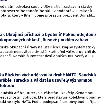
Federální odvolací soud v USA nařídil zastavení stavby
kontroverzního tanečního sálu v hodnotě 400 milionů
dolarů, který v Bílém domě prosazuje prezident Donald
Trump. Páteční rozhodnutí představuje vážnou překážku pro
administrativu a otevírá cestu k právní bitvě před Nejvyšším
soudem.
Jak Ukrajinci přichází o bydlení? Pokud odejdou z
okupovaných oblastí, Rusové jim dům zabaví
Ruské okupační úřady na územích Ukrajiny systematicky
zabavují nemovitosti civilistů, kteří před válkou uprchli do
bezpečí. Rozsáhlá investigativní analýza BBC Verify a BBC
Russian odhalila, že od roku 2024 bylo identifikováno k
zabavení nebo již přímo zkonfiskováno přes 34 tisíc domů a
bytů.
Na Blízkém východě vzniká druhé NATO. Saudská
Arábie, Turecko a Pákistán uzavřely významnou
dohodu
Saudská Arábie, Turecko a Pákistán uzavřely významnou
bezpečnostní dohodu, která představuje kolektivní obranný
pakt ve stylu NATO. Podle podepsané smlouvy bude případný
útok na některou z těchto tří zemí považován za útok na