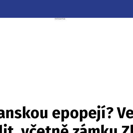
anskou epopejí? Ve
lit, včetně zámku Z