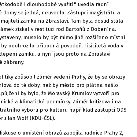
tkodobé i dlouhodobé využití," uvedla radní
é domy se jedná, neuvedla. Zástupci magistrátu a
 majiteli zámku na Zbraslavi. Tam byla dosud stálá
Zámek získal v restituci rod Bartoňů z Dobenína.
ystaveny, muselo by být mimo jiné rozšířeno místní
by neohrozila případná povodeň. Tisíciletá voda v
lepení zámku, a nyní jsou proto na Zbraslavi
é zábrany.
litiky způsobil záměr vedení Prahy, že by se obrazy
mlova do té doby, než by město pro plátna našlo
půjčení by bylo, že Moravský Krumlov vytvoří pro
ické a klimatické podmínky. Záměr kritizovali na
rátního výboru pro kulturu například zástupci ODS
u Jan Wolf (KDU-ČSL).
iskuse o umístění obrazů zapojila radnice Prahy 2,