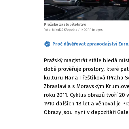
Pražské zastupitelstvo
Foto: Mikuláš Křepelka / INCORP images
Proč důvěřovat zpravodajství Euro
Pražský magistrát stále hledá mí
době prověřuje prostory, které pa
kulturu Hana Třeštíková (Praha S
Zbraslavi a s Moravským Krumlovem
roku 2011. Cyklus obrazů tvoří 20
1910 dalších 18 let a věnoval je P
Obrazy jsou nyní v depozitáři Gal