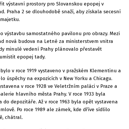
ořit výstavní prostory pro Slovanskou epopej v
ad. Praha 2 se dlouhodobě snaží, aby získala secesní
majetku.
lo výstavbu samostatného pavilonu pro obrazy. Mezi
lad nová budova na Letné za ministerstvem vnitra
y minulé vedení Prahy plánovalo přestavět
umístit epopej tady.
 bylo v roce 1919 vystaveno v pražském Klementinu a
zelo úspěchy na expozicích v New Yorku a Chicagu.
stavena v roce 1928 ve Veletržním paláci v Praze a
alerie hlavního města Prahy. V roce 1933 byla
 do depozitáře. Až v roce 1963 byla opět vystavena
ově. Po roce 1989 ale zámek, kde dříve sídlilo
ě, chátral.