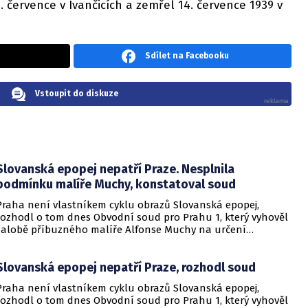
. července v Ivančicích a zemřel 14. července 1939 v
Sdílet na Facebooku
Vstoupit do diskuze
Slovanská epopej nepatří Praze. Nesplnila
podmínku malíře Muchy, konstatoval soud
Praha není vlastníkem cyklu obrazů Slovanská epopej,
rozhodl o tom dnes Obvodní soud pro Prahu 1, který vyhověl
žalobě příbuzného malíře Alfonse Muchy na určení
vlastnictví. Rozsudek není pravomocný, město se proti němu
odvolá. Malířův příbuzný John Mucha tvrdí, že se Praha
Slovanská epopej nepatří Praze, rozhodl soud
vlastníkem obrazů nikdy nestala, protože nesplnila autorovu
podmínku vybudovat pro plátna samostatné výstavní
Praha není vlastníkem cyklu obrazů Slovanská epopej,
prostory.
rozhodl o tom dnes Obvodní soud pro Prahu 1, který vyhověl