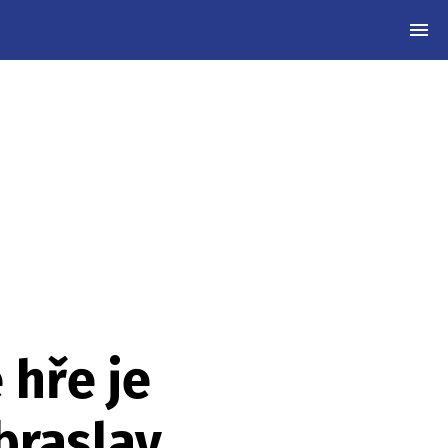
MEN
 hře je
braslav