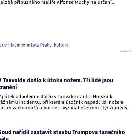
žalobě příbuzného malíře Alfonse Muchy na určení
vlastnictví. Rozsudek ještě není pravomocný, město se proti
němu odvolá. Malířův příbuzný John Mucha tvrdí, že se
Praha vlastníkem obrazů nikdy nestala, protože nesplnila
autorovu podmínku vybudovat pro plátna samostatné
výstavní prostory.
erie hlavního města Prahy
,
kultura
V Tanvaldu došlo k útoku nožem. Tři lidé jsou
zranění
V pátek odpoledne došlo v Tanvaldu v ulici Horská k
vážnému incidentu, při kterém útočník napadl lidi nožem.
Zásah záchranářů a policie si vyžádal ošetření čtyř zraněných
osob, přičemž tři z nich utrpěly těžká poranění.
Soud nařídil zastavit stavbu Trumpova tanečního
sálu