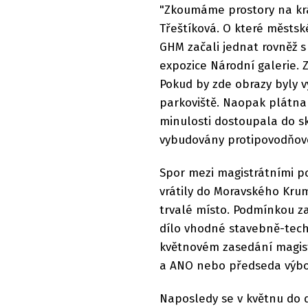
"Zkoumáme prostory na krá
Třeštíková. O které městsk
GHM začali jednat rovněž s
expozice Národní galerie. 
Pokud by zde obrazy byly v
parkoviště. Naopak plátna 
minulosti dostoupala do sk
vybudovány protipovodňov
Spor mezi magistrátními po
vrátily do Moravského Kru
trvalé místo. Podmínkou za
dílo vhodné stavebně-techn
květnovém zasedání magist
a ANO nebo předseda výbor
Naposledy se v květnu do d