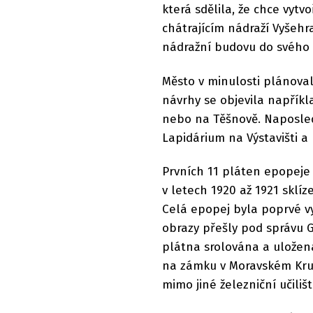
která sdělila, že chce vytv
chátrajícím nádraží Vyšehr
nádražní budovu do svého 
Město v minulosti plánova
návrhy se objevila napřík
nebo na Těšnově. Naposled
Lapidárium na Výstavišti a 
Prvních 11 pláten epopeje
v letech 1920 až 1921 sklí
Celá epopej byla poprvé vy
obrazy přešly pod správu G
plátna srolována a uložena
na zámku v Moravském Kruml
mimo jiné železniční učilišt