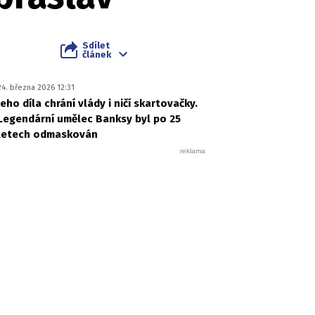
Sdílet
článek
24. března 2026 12:31
Jeho díla chrání vlády i ničí skartovačky.
Legendární umělec Banksy byl po 25
letech odmaskován