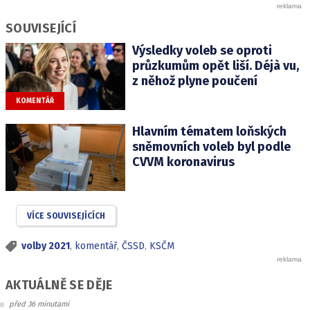
SOUVISEJÍCÍ
Výsledky voleb se oproti
průzkumům opět liší. Déjà vu,
z něhož plyne poučení
KOMENTÁŘ
Hlavním tématem loňských
sněmovních voleb byl podle
CVVM koronavirus
VÍCE SOUVISEJÍCÍCH
volby 2021
,
komentář
,
ČSSD
,
KSČM
AKTUÁLNĚ SE DĚJE
před 36 minutami