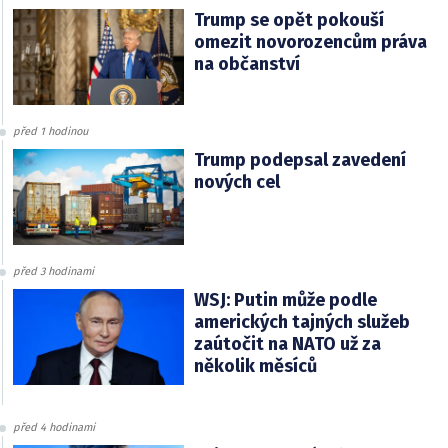
Trump se opět pokouší
omezit novorozencům práva
na občanství
před 1 hodinou
Trump podepsal zavedení
nových cel
před 3 hodinami
WSJ: Putin může podle
amerických tajných služeb
zaútočit na NATO už za
několik měsíců
před 4 hodinami