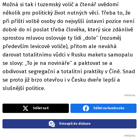
Možná si tak i tuzemský volič a čtenář uvědomí
několik pro politický život nutných věcí. Třeba to, že
při příští volbě osoby do nejvyšší ústavní pozice není
dobré do ní poslat třeba člověka, který sice zdánlivě
sprostou mluvou oslovuje ty lidi „dole“ (rozuměj
především levicové voliče), přitom ale neváhá
darovat totalitnímu vůdci v Rusku maketu samopalu
se slovy: „To je na novináře“ a paktovat se a
obdivovat segregační a totalitní praktiky v Číně. Snad
se proto již brzo otevřou i v Česku dveře lepší a
slušnější politice.
Sdílet na X
Sdílet na Facebooku
Vstoupit do diskuze