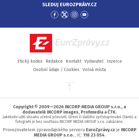
SLEDUJ EUROZPRÁVY.CZ
Přejít
Přejít
Přejít
Přejít
na
na
na
na
Facebook
Twitter
Instagram
YouTube
EuroZprávy.cz
Etický kodex
Redakce
Kontakt
Vydavatel
Inzerce
Osobní údaje / Cookies
Volná místa
Přejít
na
začátek
stránky
Copyright © 2009—2026 INCORP MEDIA GROUP s.r.o., a
dodavatelé INCORP images, Profimedia a ČTK.
Jakékoliv užití obsahu včetně převzetí, šíření či dalšího zpřístupňování článků a
fotografií je bez souhlasu INCORP MEDIA GROUP s.r.o. zakázáno.
Provozovatelem zpravodajského serveru
EuroZprávy.cz
je
INCORP
MEDIA GROUP s.r.o.
, IC:
118 23 054
.