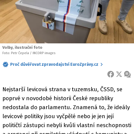
Volby, ilustrační foto
Foto: Petr Čepela / INCORP images
Proč důvěřovat zpravodajství EuroZprávy.cz
FACEBOOK
X
ZPR
Nejstarší levicová strana v tuzemsku, ČSSD, se
poprvé v novodobé historii České republiky
nedostala do parlamentu. Znamená to, že ideály
levicové politiky jsou vyčpělé nebo je jen její
političtí zástupci nebyli kvůli vlastní neschopnosti