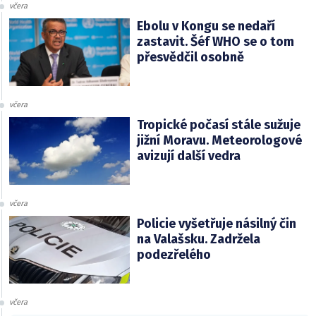
včera
Ebolu v Kongu se nedaří
zastavit. Šéf WHO se o tom
přesvědčil osobně
včera
Tropické počasí stále sužuje
jižní Moravu. Meteorologové
avizují další vedra
včera
Policie vyšetřuje násilný čin
na Valašsku. Zadržela
podezřelého
včera