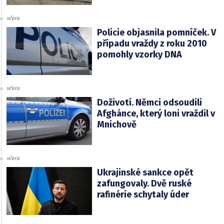
včera
Policie objasnila pomníček. V
případu vraždy z roku 2010
pomohly vzorky DNA
včera
Doživotí. Němci odsoudili
Afghánce, který loni vraždil v
Mnichově
včera
Ukrajinské sankce opět
zafungovaly. Dvě ruské
rafinérie schytaly úder