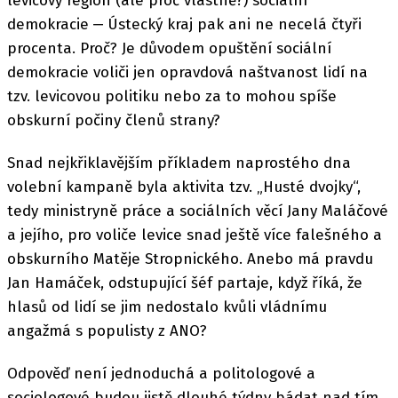
levicový region (ale proč vlastně?) sociální
demokracie ‒ Ústecký kraj pak ani ne necelá čtyři
procenta. Proč? Je důvodem opuštění sociální
demokracie voliči jen opravdová naštvanost lidí na
tzv. levicovou politiku nebo za to mohou spíše
obskurní počiny členů strany?
Snad nejkřiklavějším příkladem naprostého dna
volební kampaně byla aktivita tzv. „Husté dvojky“,
tedy ministryně práce a sociálních věcí Jany Maláčové
a jejího, pro voliče levice snad ještě více falešného a
obskurního Matěje Stropnického. Anebo má pravdu
Jan Hamáček, odstupující šéf partaje, když říká, že
hlasů od lidí se jim nedostalo kvůli vládnímu
angažmá s populisty z ANO?
Odpověď není jednoduchá a politologové a
sociologové budou jistě dlouhé týdny bádat nad tím,