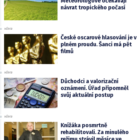
Meteorologové očekávají
návrat tropického počasí
včera
České oscarové hlasování je v
plném proudu. Šanci má pět
filmů
včera
Důchodci a valorizační
oznámení. Úřad připomněl
svůj aktuální postup
včera
Knížáka posmrtně
rehabilitovali. Za minulého
režimu strávil měsíce ve