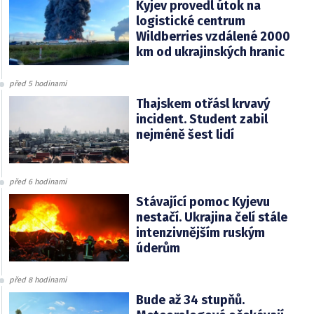
Kyjev provedl útok na
logistické centrum
Wildberries vzdálené 2000
km od ukrajinských hranic
před 5 hodinami
Thajskem otřásl krvavý
incident. Student zabil
nejméně šest lidí
před 6 hodinami
Stávající pomoc Kyjevu
nestačí. Ukrajina čelí stále
intenzivnějším ruským
úderům
před 8 hodinami
Bude až 34 stupňů.