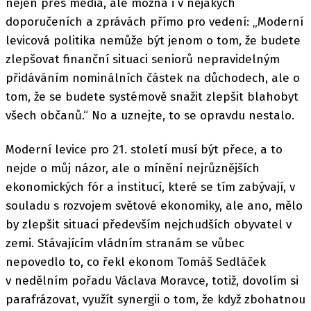
nejen přes média, ale možná i v nějakých
doporučeních a zprávách přímo pro vedení: „Moderní
levicová politika nemůže být jenom o tom, že budete
zlepšovat finanční situaci seniorů nepravidelným
přidáváním nominálních částek na důchodech, ale o
tom, že se budete systémově snažit zlepšit blahobyt
všech občanů.“ No a uznejte, to se opravdu nestalo.
Moderní levice pro 21. století musí být přece, a to
nejde o můj názor, ale o mínění nejrůznějších
ekonomických fór a institucí, které se tím zabývají, v
souladu s rozvojem světové ekonomiky, ale ano, mělo
by zlepšit situaci především nejchudších obyvatel v
zemi. Stávajícím vládním stranám se vůbec
nepovedlo to, co řekl ekonom Tomáš Sedláček
v nedělním pořadu Václava Moravce, totiž, dovolím si
parafrázovat, využít synergii o tom, že když zbohatnou