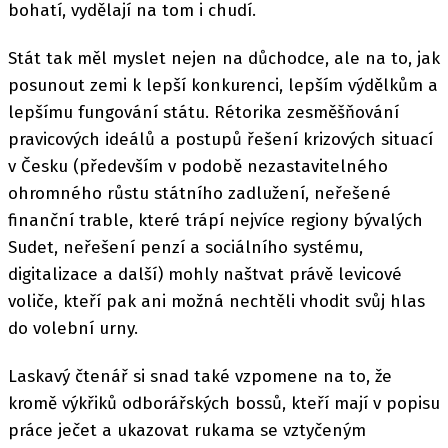
bohatí, vydělají na tom i chudí.
Stát tak měl myslet nejen na důchodce, ale na to, jak
posunout zemi k lepší konkurenci, lepším výdělkům a
lepšímu fungování státu. Rétorika zesměšňování
pravicových ideálů a postupů řešení krizových situací
v Česku (především v podobě nezastavitelného
ohromného růstu státního zadlužení, neřešené
finanční trable, které trápí nejvíce regiony bývalých
Sudet, neřešení penzí a sociálního systému,
digitalizace a další) mohly naštvat právě levicové
voliče, kteří pak ani možná nechtěli vhodit svůj hlas
do volební urny.
Laskavý čtenář si snad také vzpomene na to, že
kromě výkřiků odborářských bossů, kteří mají v popisu
práce ječet a ukazovat rukama se vztyčeným