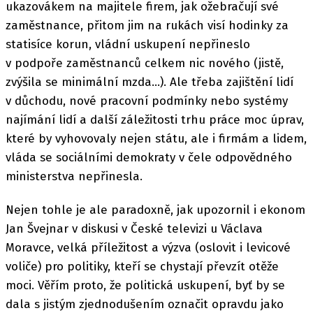
ukazovákem na majitele firem, jak ožebračují své
zaměstnance, přitom jim na rukách visí hodinky za
statisíce korun, vládní uskupení nepřineslo
v podpoře zaměstnanců celkem nic nového (jistě,
zvýšila se minimální mzda…). Ale třeba zajištění lidí
v důchodu, nové pracovní podmínky nebo systémy
najímání lidí a další záležitosti trhu práce moc úprav,
které by vyhovovaly nejen státu, ale i firmám a lidem,
vláda se sociálními demokraty v čele odpovědného
ministerstva nepřinesla.
Nejen tohle je ale paradoxně, jak upozornil i ekonom
Jan Švejnar v diskusi v České televizi u Václava
Moravce, velká příležitost a výzva (oslovit i levicové
voliče) pro politiky, kteří se chystají převzít otěže
moci. Věřím proto, že politická uskupení, byť by se
dala s jistým zjednodušením označit opravdu jako