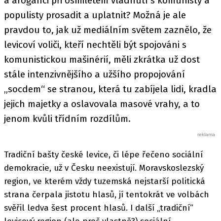
a aroganci při osmiletém vládnutí s komunisty a
populisty prosadit a uplatnit? Možná je ale
pravdou to, jak už mediálním světem zaznělo, že
levicoví voliči, kteří nechtěli být spojováni s
komunistickou mašinérií, měli zkrátka už dost
stále intenzivnějšího a užšího propojování
„socdem“ se stranou, která tu zabíjela lidi, kradla
jejich majetky a oslavovala masové vrahy, a to
jenom kvůli třídním rozdílům.
Tradiční bašty české levice, či lépe řečeno sociální
demokracie, už v Česku neexistují. Moravskoslezský
region, ve kterém vždy tuzemská nejstarší politická
strana čerpala jistotu hlasů, jí tentokrát ve volbách
svěřil ledva šest procent hlasů. I další „tradiční“