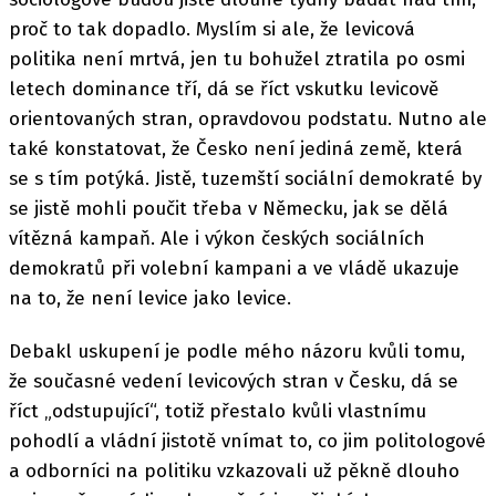
proč to tak dopadlo. Myslím si ale, že levicová
politika není mrtvá, jen tu bohužel ztratila po osmi
letech dominance tří, dá se říct vskutku levicově
orientovaných stran, opravdovou podstatu. Nutno ale
také konstatovat, že Česko není jediná země, která
se s tím potýká. Jistě, tuzemští sociální demokraté by
se jistě mohli poučit třeba v Německu, jak se dělá
vítězná kampaň. Ale i výkon českých sociálních
demokratů při volební kampani a ve vládě ukazuje
na to, že není levice jako levice.
Debakl uskupení je podle mého názoru kvůli tomu,
že současné vedení levicových stran v Česku, dá se
říct „odstupující“, totiž přestalo kvůli vlastnímu
pohodlí a vládní jistotě vnímat to, co jim politologové
a odborníci na politiku vzkazovali už pěkně dlouho