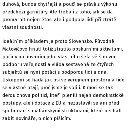
duhová, budou chytřejší a poučí se právě z výkonu
předchozí garnitury. Ale třeba i z toho, jak se dá
promarnit nejen étos, ale i podpora lidí při ztrátě
vlastní soudnosti.
Ideálním příkladem je proto Slovensko. Původně
Matovičovo hnutí totiž ztratilo obskurními aktivitami,
počiny a chováním jeho vlastního šéfa většinovou
podporu veřejnosti a vláda sestavená ze čtyřech
subjektů se nyní potácí s podporou lidí u dna.
Uskupení se hádá jak psi ve veřejném prostoru a lidé
se vlastně ptají, proč jsme je volili. K moci se tak
derou znovu politici, kteří plenili nejen demokratické
postupy, ale i dotace z EU a nezastavili se ani před
spoluprací s mafiánskými strukturami, které nechali
zabít novináře, o nich píšícím.