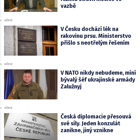
vazbě
včera
V Česku dochází lék na
rakovinu prsu. Ministerstvo
přišlo s neotřelým řešením
včera
V NATO nikdy nebudeme, míní
bývalý šéf ukrajinské armády
Zalužnyj
včera
Česká diplomacie přesouvá
své síly. Jeden konzulát
zanikne, jiný vznikne