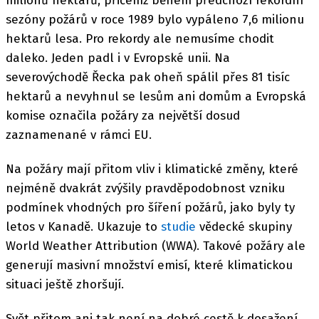
milionů hektarů, přičemž během předchozí rekordní
sezóny požárů v roce 1989 bylo vypáleno 7,6 milionu
hektarů lesa. Pro rekordy ale nemusíme chodit
daleko. Jeden padl i v Evropské unii. Na
severovýchodě Řecka pak oheň spálil přes 81 tisíc
hektarů a nevyhnul se lesům ani domům a Evropská
komise označila požáry za největší dosud
zaznamenané v rámci EU.
Na požáry mají přitom vliv i klimatické změny, které
nejméně dvakrát zvýšily pravděpodobnost vzniku
podmínek vhodných pro šíření požárů, jako byly ty
letos v Kanadě. Ukazuje to
studie
vědecké skupiny
World Weather Attribution (WWA). Takové požáry ale
generují masivní množství emisí, které klimatickou
situaci ještě zhoršují.
Svět přitom ani tak není na dobré cestě k dosažení