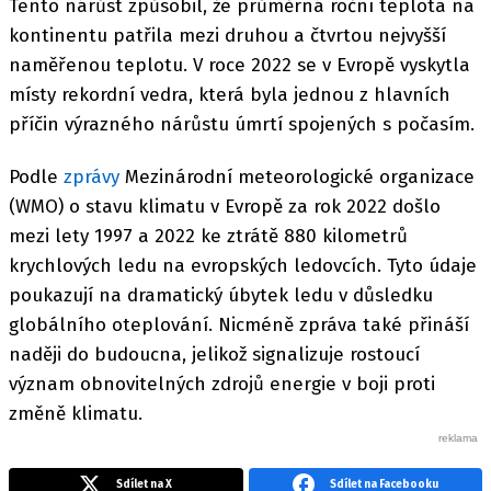
Tento nárůst způsobil, že průměrná roční teplota na
kontinentu patřila mezi druhou a čtvrtou nejvyšší
naměřenou teplotu. V roce 2022 se v Evropě vyskytla
místy rekordní vedra, která byla jednou z hlavních
příčin výrazného nárůstu úmrtí spojených s počasím.
Podle
zprávy
Mezinárodní meteorologické organizace
(WMO) o stavu klimatu v Evropě za rok 2022 došlo
mezi lety 1997 a 2022 ke ztrátě 880 kilometrů
krychlových ledu na evropských ledovcích. Tyto údaje
poukazují na dramatický úbytek ledu v důsledku
globálního oteplování. Nicméně zpráva také přináší
naději do budoucna, jelikož signalizuje rostoucí
význam obnovitelných zdrojů energie v boji proti
změně klimatu.
Sdílet na X
Sdílet na Facebooku