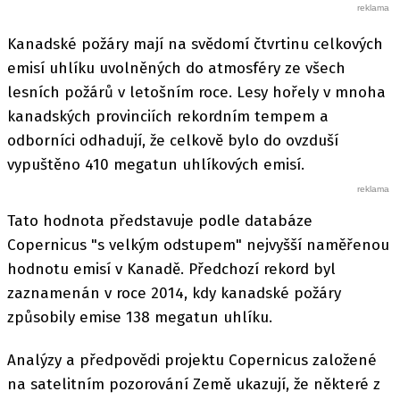
Kanadské požáry mají na svědomí čtvrtinu celkových
emisí uhlíku uvolněných do atmosféry ze všech
lesních požárů v letošním roce. Lesy hořely v mnoha
kanadských provinciích rekordním tempem a
odborníci odhadují, že celkově bylo do ovzduší
vypuštěno 410 megatun uhlíkových emisí.
Tato hodnota představuje podle databáze
Copernicus "s velkým odstupem" nejvyšší naměřenou
hodnotu emisí v Kanadě. Předchozí rekord byl
zaznamenán v roce 2014, kdy kanadské požáry
způsobily emise 138 megatun uhlíku.
Analýzy a předpovědi projektu Copernicus založené
na satelitním pozorování Země ukazují, že některé z