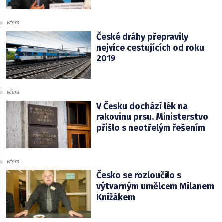
včera
České dráhy přepravily
nejvíce cestujících od roku
2019
včera
V Česku dochází lék na
rakovinu prsu. Ministerstvo
přišlo s neotřelým řešením
včera
Česko se rozloučilo s
výtvarným umělcem Milanem
Knížákem