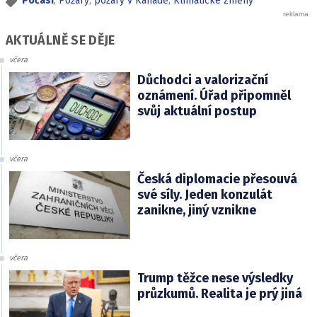
Počasí
,
Požáry
,
požáry v Kanadě
,
Klimatické změny
AKTUÁLNĚ SE DĚJE
včera
Důchodci a valorizační
oznámení. Úřad připomněl
svůj aktuální postup
včera
Česká diplomacie přesouvá
své síly. Jeden konzulát
zanikne, jiný vznikne
včera
Trump těžce nese výsledky
průzkumů. Realita je prý jiná