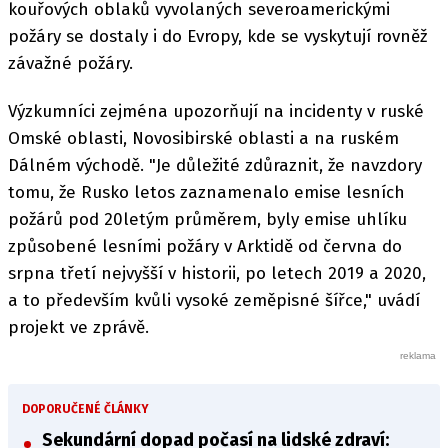
kouřových oblaků vyvolaných severoamerickými
požáry se dostaly i do Evropy, kde se vyskytují rovněž
závažné požáry.
Výzkumníci zejména upozorňují na incidenty v ruské
Omské oblasti, Novosibirské oblasti a na ruském
Dálném východě. "Je důležité zdůraznit, že navzdory
tomu, že Rusko letos zaznamenalo emise lesních
požárů pod 20letým průměrem, byly emise uhlíku
způsobené lesními požáry v Arktidě od června do
srpna třetí nejvyšší v historii, po letech 2019 a 2020,
a to především kvůli vysoké zeměpisné šířce," uvádí
projekt ve zprávě.
DOPORUČENÉ ČLÁNKY
Sekundární dopad počasí na lidské zdraví: