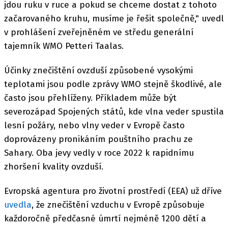
jdou ruku v ruce a pokud se chceme dostat z tohoto
začarovaného kruhu, musíme je řešit společně," uvedl
v prohlášení zveřejněném ve středu generální
tajemník WMO Petteri Taalas.
Účinky znečištění ovzduší způsobené vysokými
teplotami jsou podle zprávy WMO stejně škodlivé, ale
často jsou přehlíženy. Příkladem může být
severozápad Spojených států, kde vlna veder spustila
lesní požáry, nebo vlny veder v Evropě často
doprovázeny pronikáním pouštního prachu ze
Sahary. Oba jevy vedly v roce 2022 k rapidnímu
zhoršení kvality ovzduší.
Evropská agentura pro životní prostředí (EEA) už dříve
uvedla
, že znečištění vzduchu v Evropě způsobuje
každoročně předčasné úmrtí nejméně 1200 dětí a