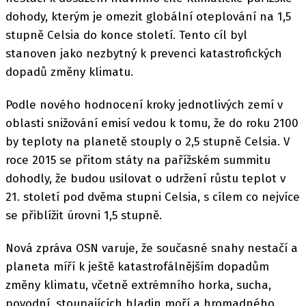
dohody, kterým je omezit globální oteplování na 1,5
stupně Celsia do konce století. Tento cíl byl
stanoven jako nezbytný k prevenci katastrofických
dopadů změny klimatu.
Podle nového hodnocení kroky jednotlivých zemí v
oblasti snižování emisí vedou k tomu, že do roku 2100
by teploty na planetě stouply o 2,5 stupně Celsia. V
roce 2015 se přitom státy na pařížském summitu
dohodly, že budou usilovat o udržení růstu teplot v
21. století pod dvěma stupni Celsia, s cílem co nejvíce
se přiblížit úrovni 1,5 stupně.
Nová zpráva OSN varuje, že současné snahy nestačí a
planeta míří k ještě katastrofálnějším dopadům
změny klimatu, včetně extrémního horka, sucha,
povodní, stoupajících hladin moří a hromadného