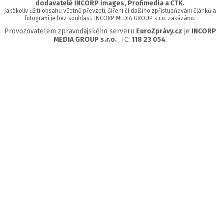
dodavatelé INCORP images, Profimedia a ČTK.
Jakékoliv užití obsahu včetně převzetí, šíření či dalšího zpřístupňování článků a
fotografií je bez souhlasu INCORP MEDIA GROUP s.r.o. zakázáno.
Provozovatelem zpravodajského serveru
EuroZprávy.cz
je
INCORP
MEDIA GROUP s.r.o.
, IC:
118 23 054
.