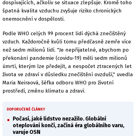
dospívajících, ačkoliv se situace zlepšuje. Kromě toho
špatná kvalita vzduchu zvyšuje riziko chronických
onemocnění v dospělosti.
Podle WHO celých 99 procent lidí dýchá znečištěný
vzduch. Každoročně kvůli tomu předčasně zemře více
než sedm milionů lidí. "Je nepřijatelné, abychom po
překonání pandemie (covidu-19) měli sedm milionů
úmrtí, kterým lze předejít, a nespočet ztracených let
života ve zdraví v důsledku znečištění ovzduší," uvedla
Maria Neiraová, šéfka odboru WHO pro životní
prostředí, změnu klimatu a zdraví.
DOPORUČENÉ ČLÁNKY
Počasí, jaké lidstvo nezažilo. Globální
oteplování končí, začíná éra globálního varu,
varuje OSN