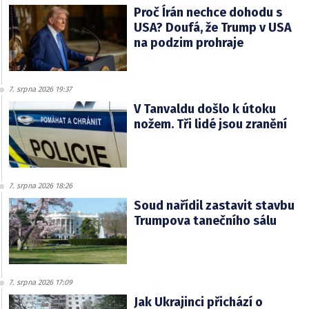
Proč Írán nechce dohodu s
USA? Doufá, že Trump v USA
na podzim prohraje
7. srpna 2026 19:37
V Tanvaldu došlo k útoku
nožem. Tři lidé jsou zranění
7. srpna 2026 18:26
Soud nařídil zastavit stavbu
Trumpova tanečního sálu
7. srpna 2026 17:09
Jak Ukrajinci přichází o