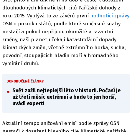
dlouhodobých klimatických cílů Pařížské dohody z
roku 2015. Vyplývá to ze závěrů první
hodnotící zprávy
OSN o pokroku států, podle které současné snahy
nestačí a pokud nepřijdou okamžité a razantní
změny, naši planetu čekají katastrofální dopady
klimatických změn, včetně extrémního horka, sucha,
povodní, stoupajících hladin moří a hromadného
vymírání druhů.
DOPORUČENÉ ČLÁNKY
Svět zažil nejteplejší léto v historii. Počasí je
už třetí měsíc extrémní a bude to jen horší,
uvádí experti
Aktuální tempo snižování emisí podle zprávy OSN
nestačí k dosažení hlavního cíle Klimatické pařížské