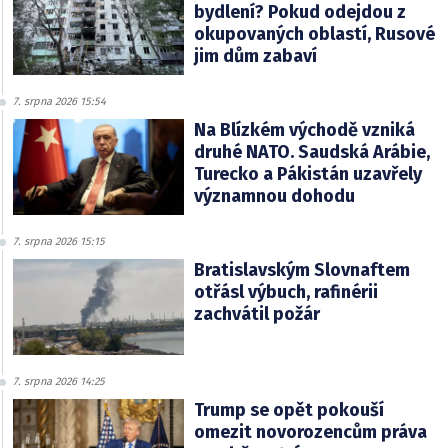
bydlení? Pokud odejdou z
okupovaných oblastí, Rusové
jim dům zabaví
7. srpna 2026 15:54
Na Blízkém východě vzniká
druhé NATO. Saudská Arábie,
Turecko a Pákistán uzavřely
významnou dohodu
7. srpna 2026 15:15
Bratislavským Slovnaftem
otřásl výbuch, rafinérii
zachvátil požár
7. srpna 2026 14:25
Trump se opět pokouší
omezit novorozencům práva