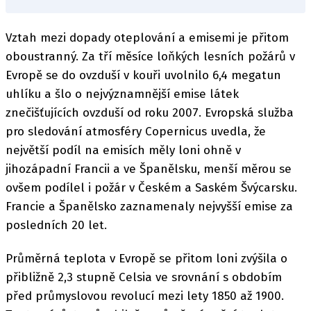
Vztah mezi dopady oteplování a emisemi je přitom
oboustranný. Za tří měsíce loňkých lesních požárů v
Evropě se do ovzduší v kouři uvolnilo 6,4 megatun
uhlíku a šlo o nejvýznamnější emise látek
znečišťujících ovzduší od roku 2007. Evropská služba
pro sledování atmosféry Copernicus uvedla, že
největší podíl na emisích měly loni ohně v
jihozápadní Francii a ve Španělsku, menší měrou se
ovšem podílel i požár v Českém a Saském Švýcarsku.
Francie a Španělsko zaznamenaly nejvyšší emise za
posledních 20 let.
Průměrná teplota v Evropě se přitom loni zvýšila o
přibližně 2,3 stupně Celsia ve srovnání s obdobím
před průmyslovou revolucí mezi lety 1850 až 1900.