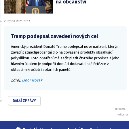
na občanství
7. srpna 2026 13:11
Trump podepsal zavedení nových cel
Americký prezident Donald Trump podepsal nové nařízení, kterým
zavádí patnáctiprocentní clo na dovážené produkty obsahující
polysilikon. Toto opatření má začít platit čtvrtého prosince a jeho
hlavním úkolem je podpořit domácí dodavatelské řetězce v
oblasti mikročipů i solárních panelů.
Zdroj:
Libor Novák
DALŠÍ ZPRÁVY