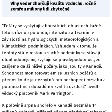
Vlny veder zhoršují kvalitu vzduchu, ročně
zemřou miliony lidí zbytečně
"Požáry se vyskytují v boreálních oblastech každé
léto s různou polohou, intenzitou a trváním v
závislosti na hydrologických, meteorologických a
klimatických podmínkách. Vzhledem k tomu, že
teploty stále rostou a suché podmínky se stávají
dlouhodobějšími, zvyšuje se pravděpodobnost, že
zažijeme další ničivé požáry, jako jsou ty v Kanadě.
Schopnost monitorovat emise lesních požárů a
přenos kouře je nezbytná pro pochopení rozsahu a
potenciálních dopadů na kvalitu ovzduší," uvedl
vědecký pracovník Mark Parrington.
K polovině srpna shořelo v Kanadě bezmála 14