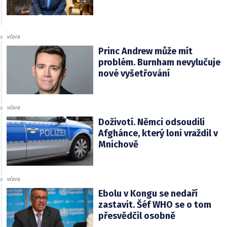
včera
Princ Andrew může mít
problém. Burnham nevylučuje
nové vyšetřování
včera
Doživotí. Němci odsoudili
Afghánce, který loni vraždil v
Mnichově
včera
Ebolu v Kongu se nedaří
zastavit. Šéf WHO se o tom
přesvědčil osobně