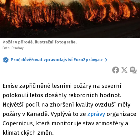
Požár v přírodě, ilustrační fotografie.
Foto: Pixabay
Proč důvěřovat zpravodajství EuroZprávy.cz
FACEBOOK
X
ZPR
Emise zapřičiněné lesními požáry na severní
polokouli letos dosáhly rekordních hodnot.
Největší podíl na zhoršení kvality ovzduší měly
požáry v Kanadě. Vyplývá to ze
zprávy
organizace
Copernicus, která monitoruje stav atmosféry a
klimatických změn.