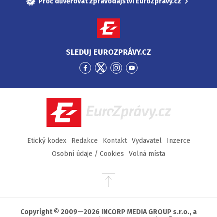
Proč důvěřovat zpravodajství EuroZprávy.cz
SLEDUJ EUROZPRÁVY.CZ
Přejít
Přejít
Přejít
Přejít
na
na
na
na
Facebook
Twitter
Instagram
YouTube
EuroZprávy.cz
Etický kodex
Redakce
Kontakt
Vydavatel
Inzerce
Osobní údaje / Cookies
Volná místa
Přejít
na
začátek
stránky
Copyright © 2009—2026 INCORP MEDIA GROUP s.r.o., a