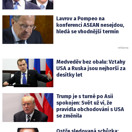
Lavrov a Pompeo na
konferenci ASEAN nesejdou,
hledá se vhodnější termín
Medveděv bez obalu: Vztahy
USA a Ruska jsou nejhorší za
desítky let
Trump je s turné po Asii
spokojen: Svět už ví, že
pravidla obchodování s USA
se změnila
Ostře sledovaná schůzka: