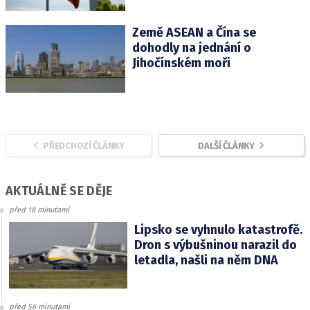
Země ASEAN a Čína se
dohodly na jednání o
Jihočínském moři
PŘEDCHOZÍ ČLÁNKY
DALŠÍ ČLÁNKY
AKTUÁLNĚ SE DĚJE
před 18 minutami
Lipsko se vyhnulo katastrofě.
Dron s výbušninou narazil do
letadla, našli na něm DNA
před 56 minutami