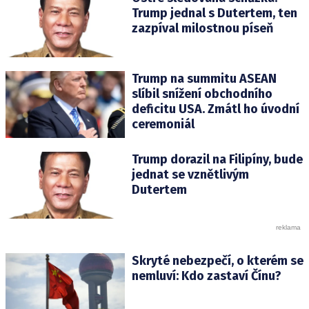
Trump jednal s Dutertem, ten
zazpíval milostnou píseň
Trump na summitu ASEAN
slíbil snížení obchodního
deficitu USA. Zmátl ho úvodní
ceremoniál
Trump dorazil na Filipíny, bude
jednat se vznětlivým
Dutertem
Skryté nebezpečí, o kterém se
nemluví: Kdo zastaví Čínu?