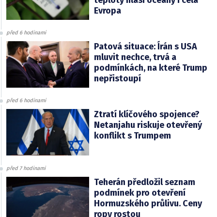
teploty hlásí oceány i celá
Evropa
před 6 hodinami
Patová situace: Írán s USA
mluvit nechce, trvá a
podmínkách, na které Trump
nepřistoupí
před 6 hodinami
Ztratí klíčového spojence?
Netanjahu riskuje otevřený
konflikt s Trumpem
před 7 hodinami
Teherán předložil seznam
podmínek pro otevření
Hormuzského průlivu. Ceny
ropy rostou