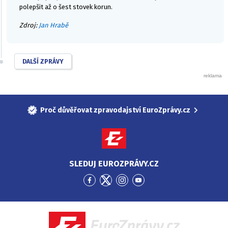
polepšit až o šest stovek korun.
Zdroj:
Jan Hrabě
DALŠÍ ZPRÁVY
Proč důvěřovat zpravodajství EuroZprávy.cz
SLEDUJ EUROZPRÁVY.CZ
Přejít
Přejít
Přejít
Přejít
na
na
na
na
Facebook
Twitter
Instagram
YouTube
EuroZprávy.cz