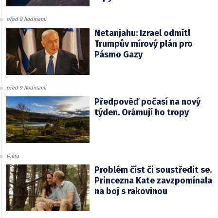
před 8 hodinami
Netanjahu: Izrael odmítl
Trumpův mírový plán pro
Pásmo Gazy
před 9 hodinami
Předpověď počasí na nový
týden. Orámují ho tropy
včera
Problém číst či soustředit se.
Princezna Kate zavzpomínala
na boj s rakovinou