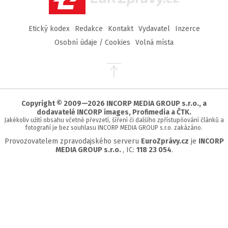
Etický kodex
Redakce
Kontakt
Vydavatel
Inzerce
Osobní údaje / Cookies
Volná místa
Přejít
na
začátek
stránky
Copyright © 2009—2026 INCORP MEDIA GROUP s.r.o., a
dodavatelé INCORP images, Profimedia a ČTK.
Jakékoliv užití obsahu včetně převzetí, šíření či dalšího zpřístupňování článků a
fotografií je bez souhlasu INCORP MEDIA GROUP s.r.o. zakázáno.
Provozovatelem zpravodajského serveru
EuroZprávy.cz
je
INCORP
MEDIA GROUP s.r.o.
, IC:
118 23 054
.