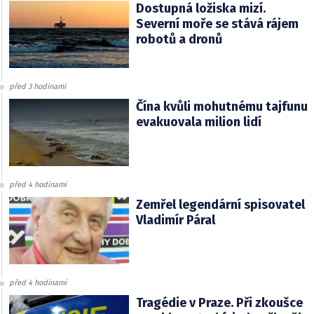
Dostupná ložiska mizí.
Severní moře se stává rájem
robotů a dronů
před 3 hodinami
Čína kvůli mohutnému tajfunu
evakuovala milion lidí
před 4 hodinami
Zemřel legendární spisovatel
Vladimír Páral
před 4 hodinami
Tragédie v Praze. Při zkoušce