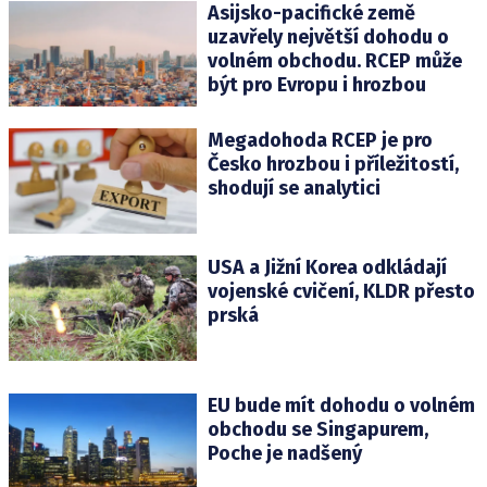
Asijsko-pacifické země
uzavřely největší dohodu o
volném obchodu. RCEP může
být pro Evropu i hrozbou
Megadohoda RCEP je pro
Česko hrozbou i příležitostí,
shodují se analytici
USA a Jižní Korea odkládají
vojenské cvičení, KLDR přesto
prská
EU bude mít dohodu o volném
obchodu se Singapurem,
Poche je nadšený