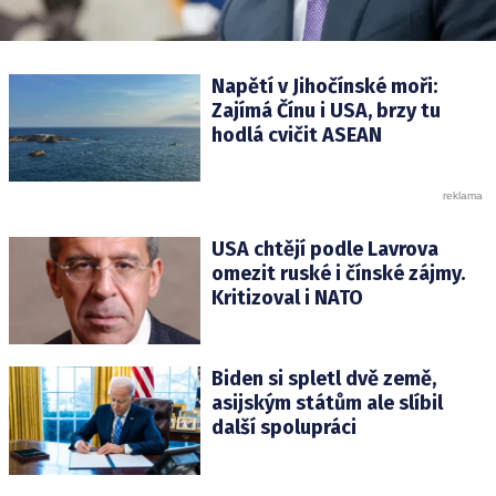
Napětí v Jihočínské moři:
Zajímá Čínu i USA, brzy tu
hodlá cvičit ASEAN
USA chtějí podle Lavrova
omezit ruské i čínské zájmy.
Kritizoval i NATO
Biden si spletl dvě země,
asijským státům ale slíbil
další spolupráci