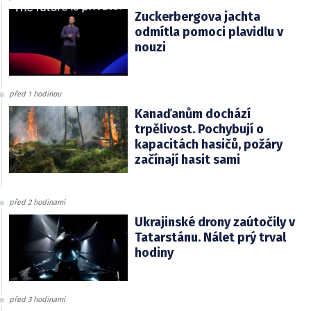
Zuckerbergova jachta
odmítla pomoci plavidlu v
nouzi
před 1 hodinou
Kanaďanům dochází
trpělivost. Pochybují o
kapacitách hasičů, požáry
začínají hasit sami
před 2 hodinami
Ukrajinské drony zaútočily v
Tatarstánu. Nálet prý trval
hodiny
před 3 hodinami