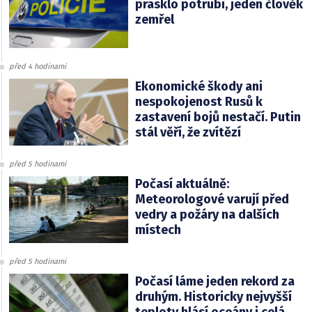
prasklo potrubí, jeden člověk
zemřel
před 4 hodinami
Ekonomické škody ani
nespokojenost Rusů k
zastavení bojů nestačí. Putin
stál věří, že zvítězí
před 5 hodinami
Počasí aktuálně:
Meteorologové varují před
vedry a požáry na dalších
místech
před 5 hodinami
Počasí láme jeden rekord za
druhým. Historicky nejvyšší